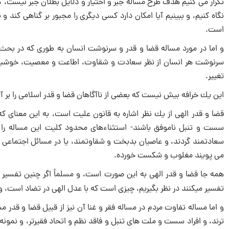
تكرار مى كنيم هدف طرح مساله جبر و اختيار و دلايل بطلان جبر نيست، ك
نگاه كنيم، و ببينيم آيا امكان دارد كسى ديگرى را مجبور بر گناهى كند 
است.
و اما در مورد مساله قضا و قدر و سرنوشت انسان به طورى كه در بحث
سرنوشت هر انسان از نظر سعادت و شقاوت، اطاعت و معصيت، خوشبختى
تغيير.
اين يك خرافه بيش نيست كه بعضى از ناآگاهان قضا و قدر اسلامى را بر آن 
قضا و قدر الهى از يك نظر اشاره به قانون عليت است، به اين معناى ك
سست و تنبل ناموفق باشند- استثناءهاى محدود كليت اين مساله را ب
سعادتمند گردند، و عاصيان بدبخت و شقاوتمند، يا در مسائل اجتماعى ملت‏
می پويند مغلوب و شكست خورده.
همه ‏جا قضا و قدر الهى به اين صورت است، و مسلماً اگر چنين تفسير شو
تفسير میكنند در نظر بگيريم، چيزى است كه با عدل الهى در تضاد است، و
و اما مساله تفاوت مردم در مساله فقر و غنا آن نيز از قبيل قضا و قد
ترند، و افراد سست و ملت ‏هاى تنبل و فاقد نظم و اتحاد فقيرتر، و نمونه 