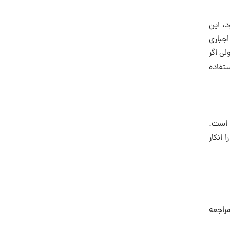
، اين
اجبارى
لى اگر
ستفاده
گ است.
 انكار
 در مساله قضا و قدر و سرنوشت به كتاب انگيزه پيدايش مذاهب (صفحه 17 تا 41) و تفسير نمونه، جلد 23، صفحه 83 مراجعه