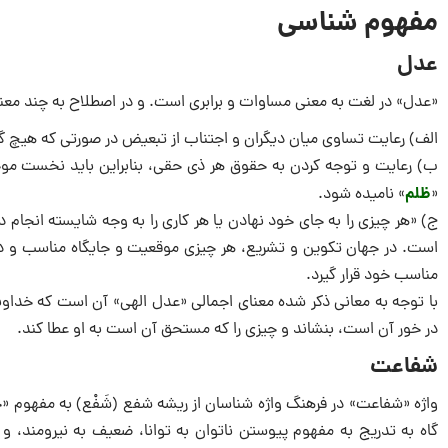
مفهوم شناسی
عدل
«عدل» در لغت به معنی مساوات و برابری است. و در اصطلاح به چند معن
الف) رعایت تساوی میان دیگران و اجتناب از تبعیض در صورتی که هیچ گو
ب) رعایت و توجه کردن به حقوق هر ذی‌ حقی، بنابراین باید نخست موجو
ظلم
«
» نامیده شود.
ج) «هر چیزی را به جای خود نهادن یا هر کاری را به وجه شایسته انجام 
است. در جهان تکوین و تشریع، هر چیزی موقعیت و جایگاه مناسب و در
مناسب خود قرار گیرد.
با توجه به معانی ذکر شده معنای اجمالی «عدل الهی» آن است که خداوند
در خور آن است، بنشاند و چیزی را که مستحق آن است به او عطا کند.
شفاعت
واژه «شفاعت» در فرهنگ واژه شناسان از ریشه شفع (شَفْع) به مفهوم «جفت»
گاه به تدریج به مفهوم پیوستن ناتوان به توانا، ضعیف به نیرومند، و 