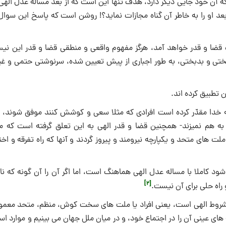
ه آن خود جایى ديگر دارد، هدف تنها اين است كه از بعد مساله عدل الهی
و بعد او را به خاطر آن گناه مجازات نمايد؟! روشن است كه پاسخ اين سوا
 قضا و قدر خواهد آمد، هرگز مفهوم واقعى و منطقى قضا و قدر اين ني
 و بدبختى، به طور اجبارى از پيش تعيين شده، سرنوشتى حتمى و غير
تطبيق كرده ‏اند.
ه خدا مقدّر كرده است افرادى كه مثلا سعى و كوشش كنند موفق شوند، و 
ه هم نمیزند- همچنين قضا و قدر الهى به اين تعلق گرفته است كه م
 هاى متحد و يكپارچه نيرومند و پيروز گردند و آنها كه راه تفرقه و اخت
د كاملا با مساله عدل الهى هماهنگ است، اما اگر آن را آن‏ گونه كه نا
[2]
 راه حلى براى آن نيست.
ر مشروط الهى است، يعنى افراد يا ملت‏ هاى سخت كوش، منظم، متحد معمول
‏هاى عينى آن را در اجتماع خود، و در ميان ملل جهان می بينيم و موارد اس