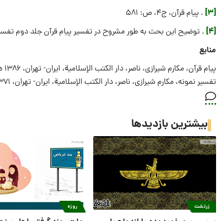
[3]
. پيام قرآن، ج‏4، ص: 581
[4]
. توضيح اين بحث به طور مشروح در تفسير پيام قرآن جلد دوم تفسير پيام قرآن، صفح
منابع
پيام قرآن‏، مكارم شيرازى، ناصر، دار الكتب الإسلامية، ايران- تهران‏، 1386 ه. ش‏
تفسير نمونه‏، مكارم شيرازى، ناصر، دار الكتب الإسلامية، ايران- تهران‏، 1371 ه. ش‏
بیشترین بازدیدها
زرتشت
روزه