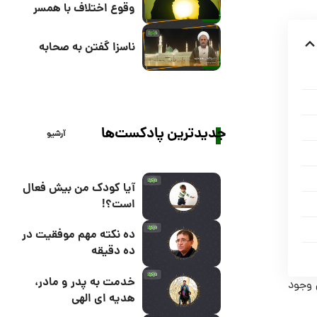
وقوع اختلاف با همسر
ناسزا گفتن به صحابه
جدیدترین پادکست‌ها
آرشیو
آیا کودک من بیش فعال
است؟!
ده نکته مهم موفقیت در
ده دقیقه
خدمت به پدر و مادر،
 وجود
هدیه ای الهی