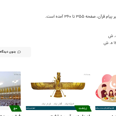
ه 355 تا 360 آمده است.
بدون دیدگاه
زرتشت
حج