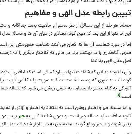
می‌ رود و گویا نکته استفاده از واژه نوشتن در ترجمه آن ها این است 
تبیین رابطه عدل الهی و مفاهیم
مسلما هر يك از اين مسائل از نظر محتوا و ماهيت بحث جداگانه و مش
اين جا تنها از اين بعد كه هيچ ‏گونه تضادى در ميان آن ها و مساله عدل 
اما در مورد شفاعت آن ها كه گمان می کنند شفاعت مفهومش اين است كه 
مقربى گناهكارى را به بهشت برد، در حالى كه گناهكار ديگرى را كه درست
اصل عدل الهی بدانند!
ولى با توجه به اين‏ كه شفاعت تنها در باره كسانى است كه لياقتى از خود 
كرده ‏اند، به طورى كه وعده شفاعت عملا به صورت يك كلاس تربيت براى 
آلودگى به گناه بيشتر باز میدارد، به خوبى روشن می شود كه مساله شفا
[1]
است.
و اما مسئله جبر و اختيار روشن است كه اعتقاد به اختيار و آزادى اراده بش
جبر
آنچه منافات دارد مساله جبر است، و بدون شك قائلين به
بر سر دو را
پذيرا شوند و با جبر وداع گويند، معتقدين به جبر ناچار شده ‏اند عدل الهی