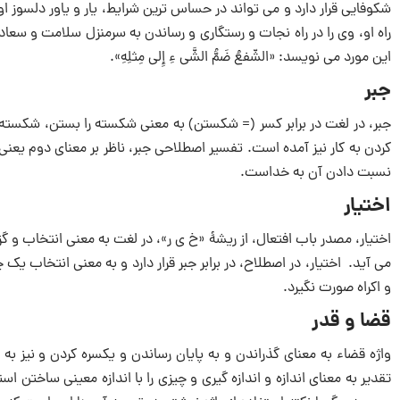
شکوفایی قرار دارد و می تواند در حساس ترین شرایط، یار و یاور دلسوز 
راه او، وی را در راه نجات و رستگاری و رساندن به سرمنزل سلامت و سعا
این مورد می نویسد: «الشّفعُ ضَمُّ الشَّی ءِ إِلی مِثلِهِ».
جبر
جبر، در لغت در برابر کسر (= شکستن) به معنی شکسته را بستن، شکسته‌ ب
کردن به کار نیز آمده است. تفسیر اصطلاحی جبر، ناظر بر معنای دوم یعنی وا
نسبت دادن آن به خداست.
ا
ختیار
اختیار، مصدر باب افتعال، از ریشۀ «خ ی ر»، در لغت به معنی انتخاب و گ
می آید. اختیار، در اصطلاح، در برابر جبر قرار دارد و به معنی انتخاب یک چ
و اکراه صورت نگیرد.
قضا و قدر
واژه قضاء به معنای گذراندن و به پایان رساندن و یکسره کردن و نیز به
تقدیر به معنای‌ اندازه و‌ اندازه گیری و چیزی را با‌ اندازه معینی ساخت