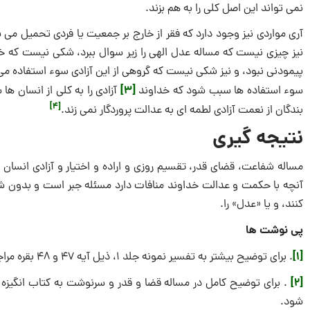
نمی تواند اين اصل كلى را به هم بزند.
آرى مواردى نيز وجود دارد كه فقر از خارج بر جمعيت يا فردى تحميل م
نيز چيزى نيست كه مساله عدل الهى را زير سوال ببرد، شكى نيست كه خداو
پيمودنى نبود، و نيز شكى نيست كه گروهى از اين آزادى سوء استفاده می ك
[3]
سوء استفاده ‏ها سبب شود كه خداوند
آزادى را به كلى از انسان ‏
[4]
بندگان از نعمت آزادى لطمه‏ اى به عدالت پروردگار نمی زند.
نتیجه گیری
مساله شفاعت، قضای قدر، تقسیم روزی و اراده و اختيار و آزادى انسان نه
آنچه با حکمت و عدالت خداوند منافات دارد مسئله جبر است و بدون شك قائل
كنند، و يا «عدل» را.
پی نوشت ها
[1]
. براى توضيح بيشتر به تفسير نمونه جلد 1، ذيل آيه 47 و 48 بقره مراجعه شود.
[2]
شود.