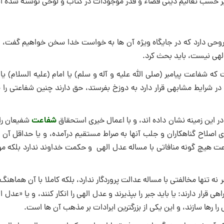
که بر حسب تعالیم دینی قضاء و قدر موجودات در کتاب و لوحی نوشته شده 
روحى دارد كه در جايگاه ويژه آن ها به خواست خدا سخن خواهيم گفت، و
الهی نيست، بايد بحث كرد.
شفاعت پيامبر (صلى الله عليه و آله و سلم) يا امام (عليه السلام) يا 
 در شرايط مشابهى قرار دارد به دوزخ بفرستد، حق دارند چنين شفاعتى را
شفاعت
در اين زمينه نشان داده ‏اند، و با اعمال خيرى استحقاق
شفيعان ر
اصلاح گناهكاران و جلب آنها به صراط مستقيم درآمده، و يا حداقل آن ها
عت هيچ‏ گونه منافاتى با مساله عدل الهی و حكمت خداوند ندارد بلكه مو
ر نه تنها مخالفتى با مساله عدالت پروردگار ندارد، بلكه كاملا با آن هماهن
هى قرار دارند: يا بايد جبر را بپذيرند و عدل الهی را انكار كنند، و يا «عدل ال
 را رها سازند، و اين يكى از بزرگترين ايرادات بر مذهب آن ها است.