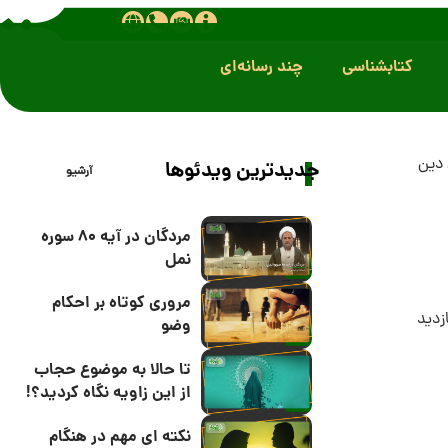
کتابشناسی
چند رسانه‌ای
دین
جدیدترین ویدئوها
آرشیو
مردگان در آیه 80 سوره
نمل
مروری کوتاه بر احکام
وضو
تا حالا به موضوع حجاب
از این زاویه نگاه کردید؟!
نکته ای مهم در هنگام