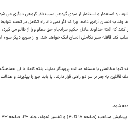
ی شود، و استعمار و استثمار از سوى گروهى سبب فقر گروهى ديگرى می شود
ند به انسان آزادى داده، چرا كه اگر نمی داد راه تكامل در تحت شرايط 
نند كه البته خداوند عادل حكيم سرانجام حق مظلوم را از ظالم می گيرد، و
ها سلب كند قافله سير تكاملى انسان لنگ خواهد شد، و از سوى ديگر سوء ا
 تنها مخالفتى با مسئله عدالت پروردگار ندارد، بلكه كاملا با آن هماهن
ين به جبر بر سر دو راهى قرار دارند: يا بايد جبر را بپذيرند و عدالت را
. براى توضيح كامل