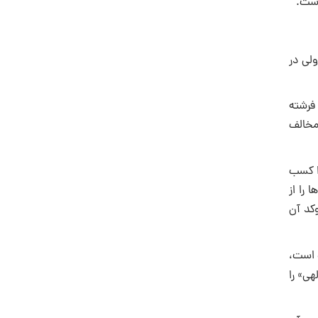
است.
لى در
فرشته
 مخالف
ا كسب
 را از
كد آن
گ است،
هی» را