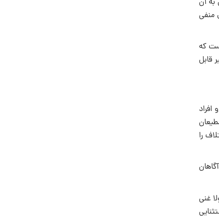
 به آن
ل منفى
ست كه
 قابل
افراد
طيعان
لاف را
آگاهان
ا غنی
تثنایى