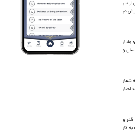
 از سر
ویش در
 وادار
نسان و
ه شمار
 اجبار
 قدر و
به کار