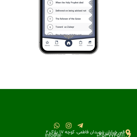
قم، خیابان شهیدان فاطمی، کوچه 17 پلاک 2
info@al-
02537745111