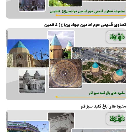
تصاوير قديمی حرم امامين جوادين(ع) كاظمين
مقبره های باغ گنبد سبز قم