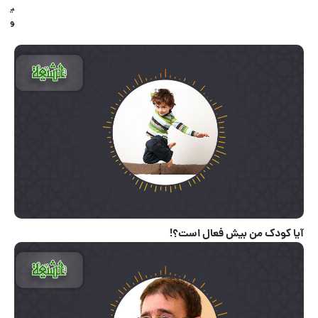
ی
و
آیا کودک من بیش فعال است؟!