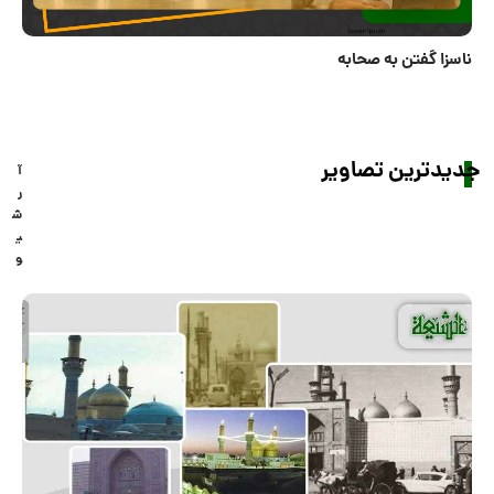
ناسزا گفتن به صحابه
جدیدترین تصاویر
آ
ر
ش
ی
و