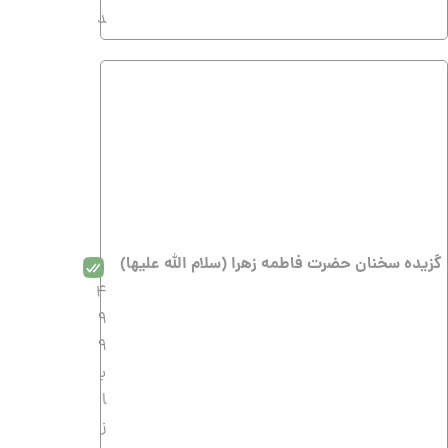
د
گزیده سخنان حضرت فاطمه زهرا (سلام الله علیها)
4
9
9
ب
ا
ز