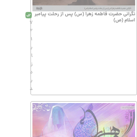
نگرانی حضرت فاطمه زهرا (س) پس از رحلت پیامبر
اسلام (ص)
7
2
1
ب
ا
ز
د
ی
د