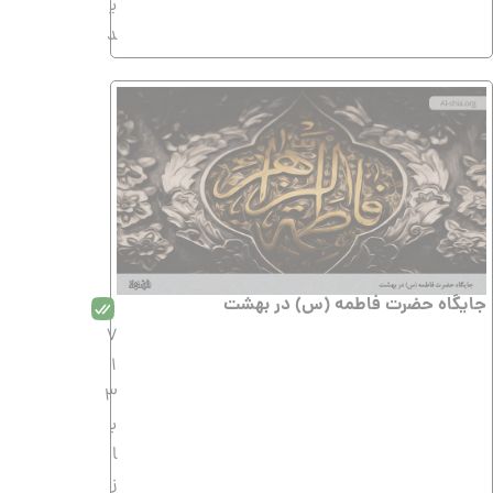
ی
د
جایگاه حضرت فاطمه (س) در بهشت
7
1
3
ب
ا
ز