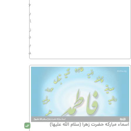
6
ب
ا
ز
د
ی
د
اسماء مبارکه حضرت زهرا (سلام الله علیها)