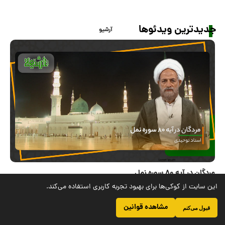
نقش حضرت زهرا (س) در تغيير محور ارزش هاي
اجتماعی
8
7
3
ب
ا
ز
د
ی
د
این سایت از کوکی‌ها برای بهبود تجربه کاربری استفاده می‌کند.
مشاهده قوانین
قبول می‌کنم