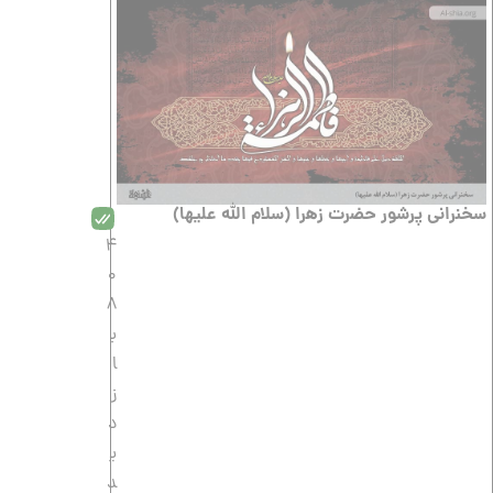
سخنرانى پرشور حضرت زهرا (سلام الله علیها)
4
0
8
ب
ا
ز
د
ی
د