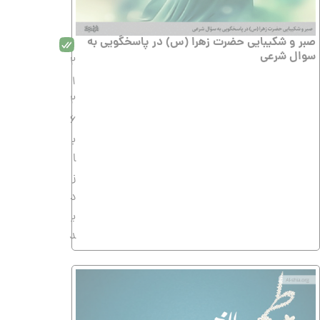
صبر و شکیبایی حضرت زهرا (س) در پاسخگویی به
سوال شرعی
2
1
2
6
ب
ا
ز
د
ی
د