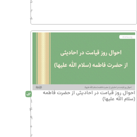
د
ی
د
احوال روز قیامت در احادیثی از حضرت فاطمه
(سلام الله علیها)
1
4
9
0
ب