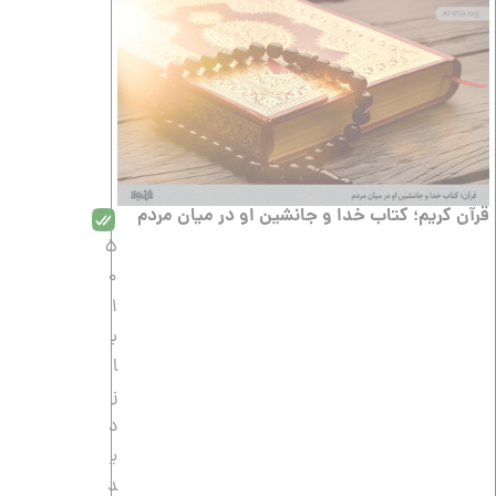
قرآن کریم؛ کتاب خدا و جانشین او در میان مردم
5
0
1
ب
ا
ز
د
ی
د