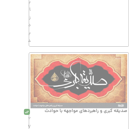
ب
ا
ز
د
ی
د
صدیقه کبرى و راهبردهاى مواجهه با حوادث
2
7