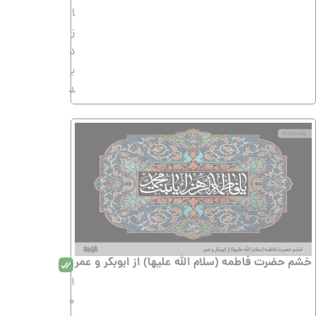
ا
ز
د
ی
د
خشم حضرت فاطمه (سلام الله علیها) از ابوبکر و عمر
1
0