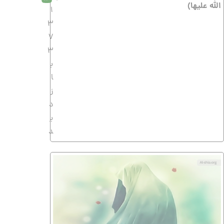
الله علیها)
1
3
7
3
ب
ا
ز
د
ی
د