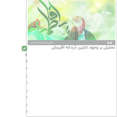
تحلیلى بر وجود نازنین دُردانه آفرینش
5
9
6
ب
ا
ز
د
ی
د