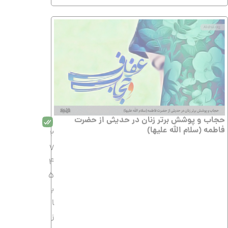
حجاب و پوشش برتر زنان در حدیثی از حضرت
فاطمه (سلام الله علیها)
2
7
4
5
ب
ا
ز