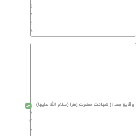
ز
د
ی
د
وقایع بعد از شهادت حضرت زهرا (سلام الله علیها)
7
4
0