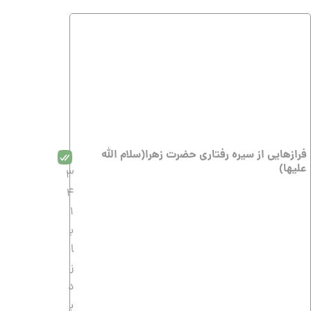
فرازهایى از سیره رفتارى حضرت زهرا(سلام الله
علیها)
3
4
1
ب
ا
ز
د
ی