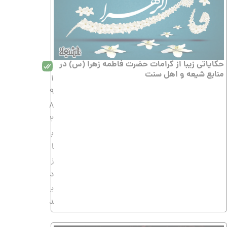
حکایاتی زیبا از کرامات حضرت فاطمه زهرا (س) در
منابع شیعه و اهل سنت
1
9
8
2
ب
ا
ز
د
ی
د