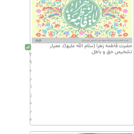
حضرت فاطمه زهرا (سلام الله علیها)، معیار
تشخیص حق و باطل
7
9
0
ب
ا
ز
د
ی
د