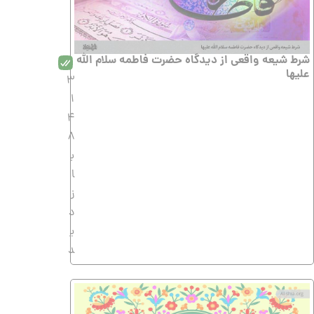
شرط شیعه واقعی از دیدگاه حضرت فاطمه سلام الله
علیها
3
1
4
8
ب
ا
ز
د
ی
د