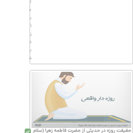
1
0
ب
ا
ز
د
ی
د
حقیقت روزه در حدیثی از حضرت فاطمه زهرا (سلام