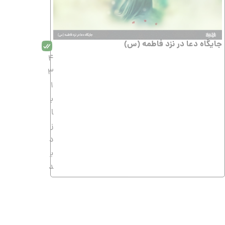
جایگاه دعا در نزد فاطمه (س)
4
3
1
ب
ا
ز
د
ی
د