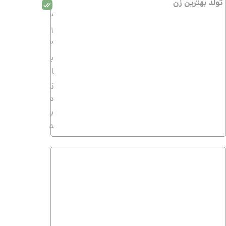
تولد بهترین زن
2
1
2
ب
ا
ز
د
ی
د