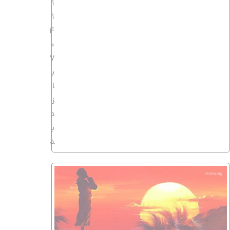
1
1
4
0
7
ب
ا
ز
د
ی
د