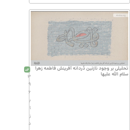
تحليلى بر وجود نازنين دُردانه آفرينش فاطمه زهرا
سلام الله عليها
3
9
6
ب
ا
ز
د