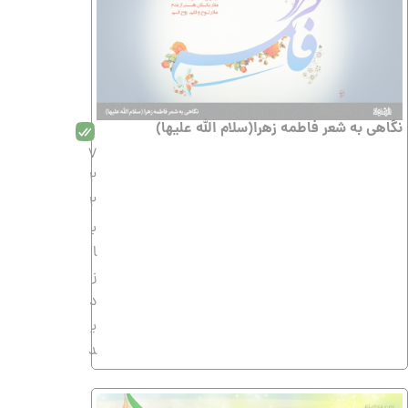
نگاهى به شعر فاطمه زهرا(سلام الله علیها)
7
2
2
ب
ا
ز
د
ی
د