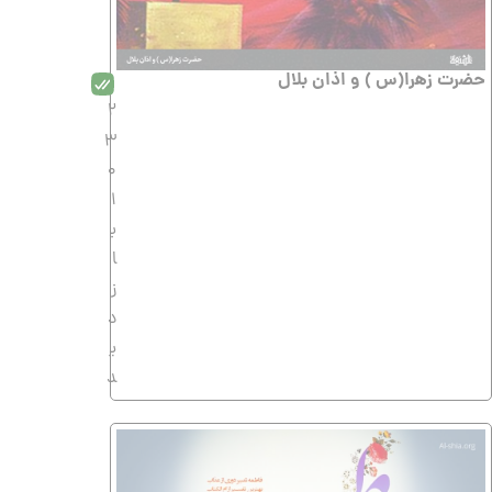
حضرت زهرا(س ) و اذان بلال
2
3
0
1
ب
ا
ز
د
ی
د