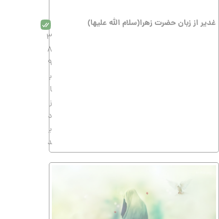
غدیر از زبان حضرت زهرا(سلام الله علیها)
3
8
9
ب
ا
ز
د
ی
د