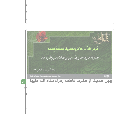
د
ی
د
چهل حدیث از حضرت فاطمه زهراء سلام الله علیها
3
4
0
0