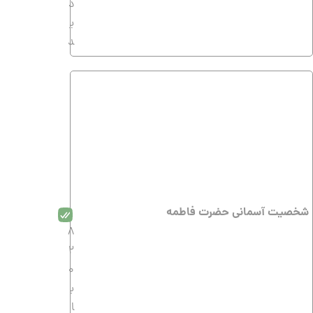
د
ی
د
شخصیت آسمانی حضرت فاطمه
8
2
0
ب
ا