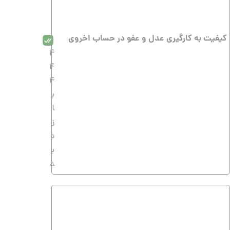
کیفیت به کارگیرى عدل و عفو در حساب اخروى
4
4
4
ب
ا
ز
د
ی
د