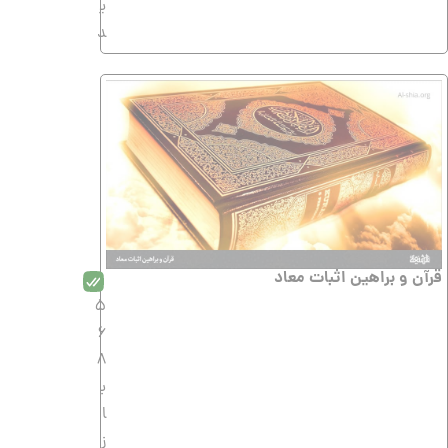
ی
د
قرآن و براهین اثبات معاد
5
6
8
ب
ا
ز