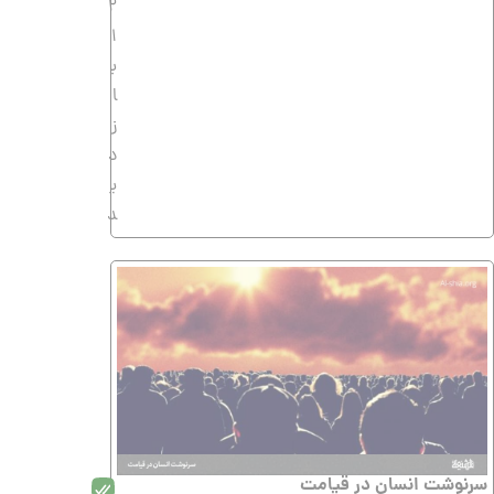
2
1
ب
ا
ز
د
ی
د
سرنوشت انسان در قیامت