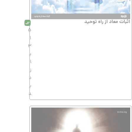
اثبات معاد از راه توحید
5
1
3
ب
ا
ز
د
ی
د