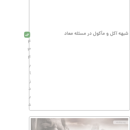
شبهه آکل و مأکول در مسئله معاد
4
3
4
ب
ا
ز
د
ی
د