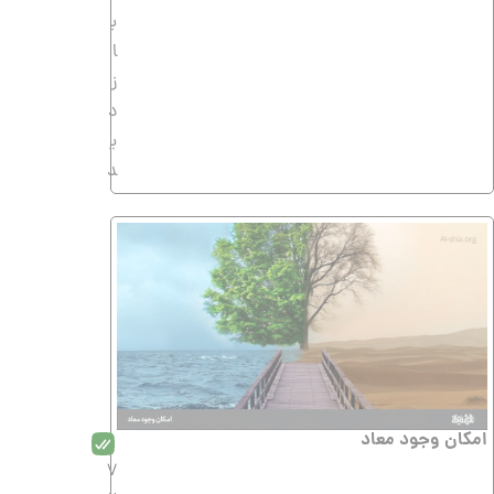
ب
ا
ز
د
ی
د
امکان وجود معاد
7