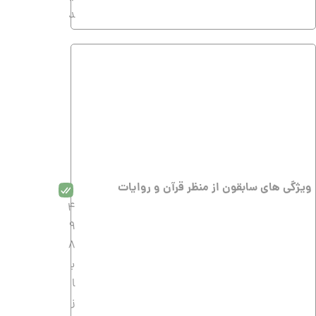
د
ویژگى هاى سابقون از منظر قرآن و روایات
4
9
8
ب
ا
ز