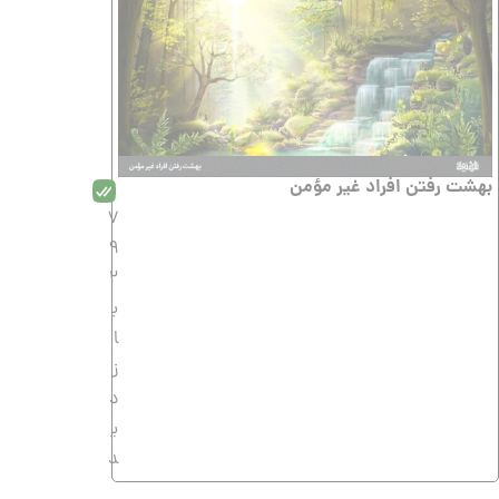
بهشت رفتن افراد غیر مؤمن
7
9
2
ب
ا
ز
د
ی
د