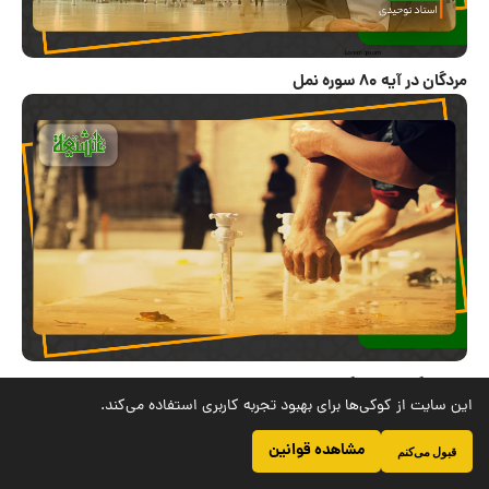
ز
د
ی
د
اختصاص مقام شهادت به امامان حق در قیامت
این سایت از کوکی‌ها برای بهبود تجربه کاربری استفاده می‌کند.
6
0
مشاهده قوانین
قبول می‌کنم
8