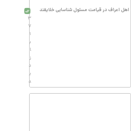
اهل اعراف در قیامت مسئول شناسایى خلایقند
3
7
1
ب
ا
ز
د
ی
د