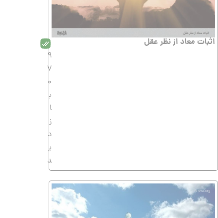
اثبات معاد از نظر عقل
9
7
0
ب
ا
ز
د
ی
د