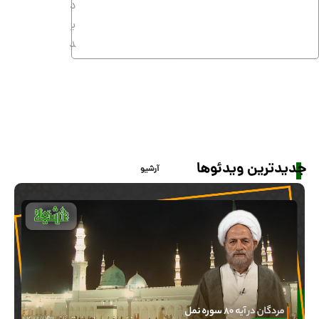
د
ی
د
بى بهره ماندن دشمنان اهل بیت از برکات حوض
کوثر در قیامت
6
7
7
ب
ا