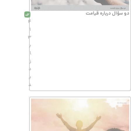
دو سؤال درباره قیامت
4
1
3
ب
ا
ز
د
ی
د