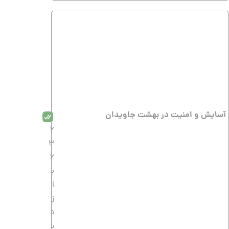
آسایش و امنیت در بهشت جاویدان
6
3
6
ب
ا
ز
د
ی