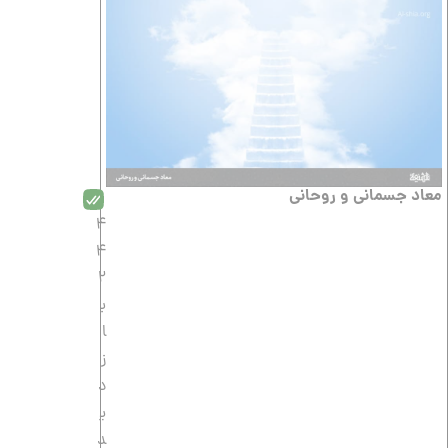
معاد جسمانى و روحانى
4
4
2
ب
ا
ز
د
ی
د