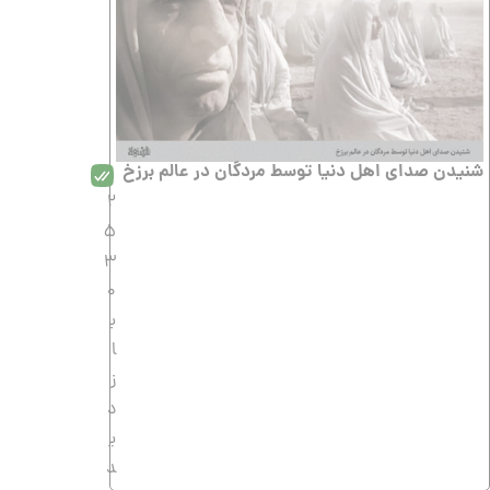
شنیدن صدای اهل دنیا توسط مردگان در عالم برزخ
2
5
3
0
ب
ا
ز
د
ی
د