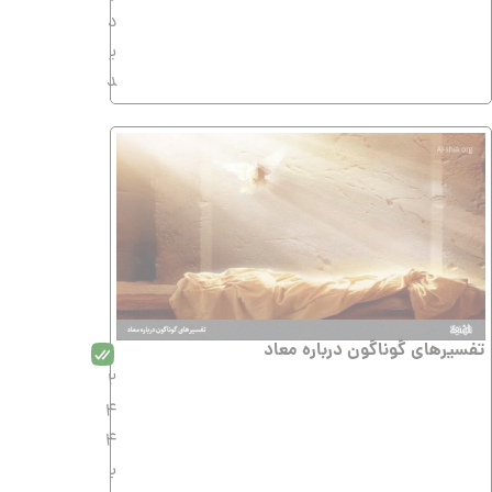
د
ی
د
تفسیرهاى گوناگون درباره معاد
2
4
4
ب