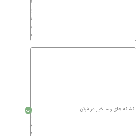
ا
ز
د
ی
د
نشانه ‎هاى رستاخیز در قرآن
6
8
9