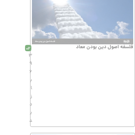
فلسفه اصول دین بودن معاد
3
9
6
ب
ا
ز
د
ی
د