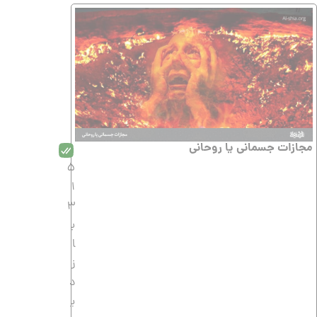
مجازات جسمانى یا روحانى
5
1
3
ب
ا
ز
د
ی