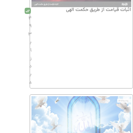
اثبات قیامت از طریق حکمت الهى
4
9
3
ب
ا
ز
د
ی
د