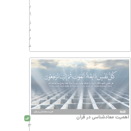
ب
ا
ز
د
ی
د
اهمیت معادشناسى در قرآن
3