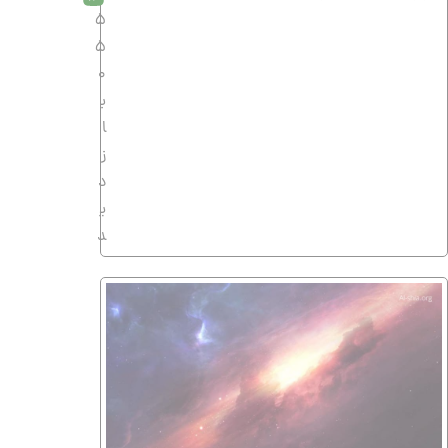
5
5
0
ب
ا
ز
د
ی
د