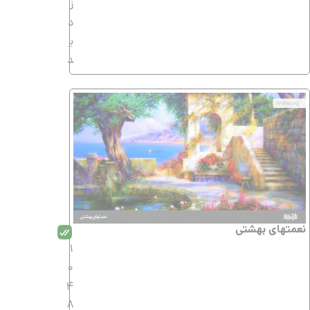
ز
د
ی
د
نعمتهای بهشتی
1
0
4
8