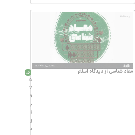
معاد شناسى از دیدگاه اسلام
5
7
9
ب
ا
ز
د