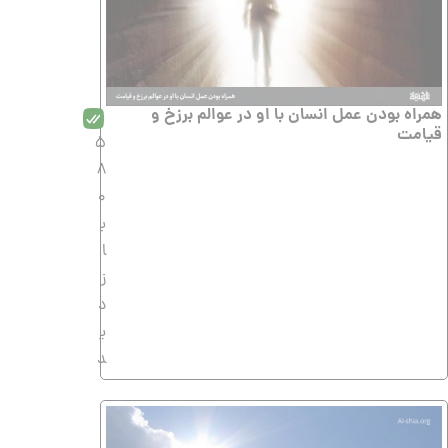
همراه بودن عمل انسان با او در عوالم برزخ و
قیامت
5
8
0
ب
ا
ز
د
ی
د