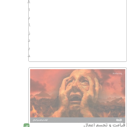
8
1
ب
ا
ز
د
ی
د
قیامت و تجسم اعمال