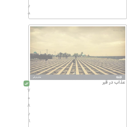
ی
د
عذاب در قبر
7
0
8
ب
ا