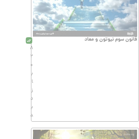
قانون سوم نیوتون و معاد
8
2
0
ب
ا
ز
د
ی
د