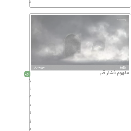
د
مفهوم فشار قبر
8
1
2
ب
ا
ز
د