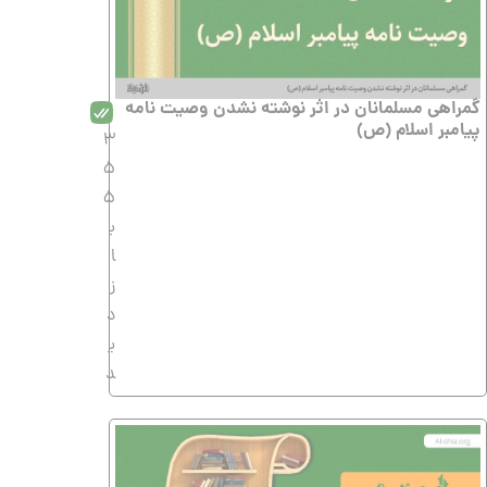
گمراهی مسلمانان در اثر نوشته نشدن وصیت نامه
پیامبر اسلام (ص)
3
5
5
ب
ا
ز
د
ی
د