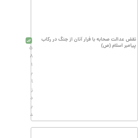
نقض عدالت صحابه با فرار آنان از جنگ در رکاب
پیامبر اسلام (ص)
5
8
1
ب
ا
ز
د
ی
د