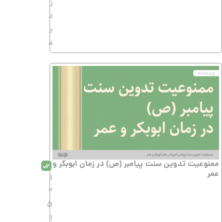
ز
د
ی
د
ممنوعیت تدوین سنت پیامبر (ص) در زمان ابوبکر و
عمر
1
2
5
1