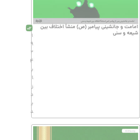
امامت و جانشینی پیامبر (ص) منشأ اختلاف بین
شیعه و سنی
1
9
2
4
ب
ا
ز
د
ی
د