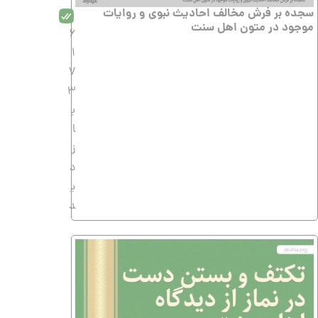
سجده بر فرش مخالف احادیث نبوی و روایات
موجود در متون اهل سنت
6
1
7
3
ب
ا
ز
د
ی
د