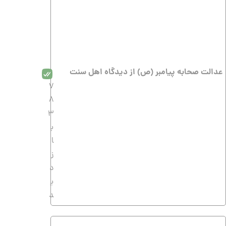
عدالت صحابه پیامبر (ص) از دیدگاه اهل سنت
7
8
3
ب
ا
ز
د
ی
د