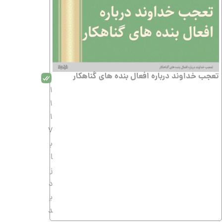
تعجب خداوند درباره افعال بنده های گناهکار
1
1
1
7
ب
ا
ز
د
ی
د