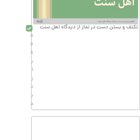
تکتف و بستن دست در نماز از دیدگاه اهل سنت
8
7
8
ب
ا
ز
د
ی
د