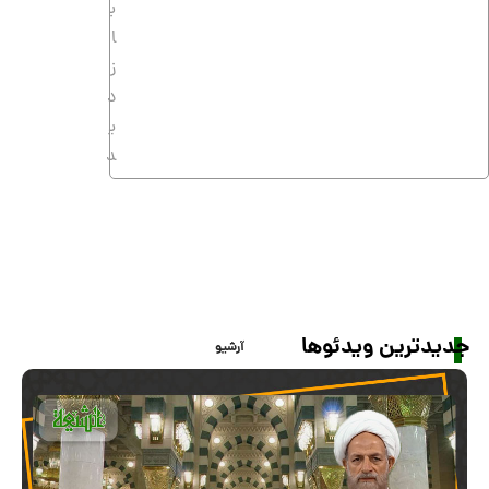
ب
ا
ز
د
ی
د
تفاوت اجتهاد فقهی با اجتهاد سیاسی اهل سنت
7
4