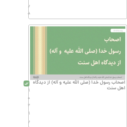
ی
د
اصحاب رسول خدا (صلی الله علیه و آله) از دیدگاه
اهل سنت
1
0
2
1
ب