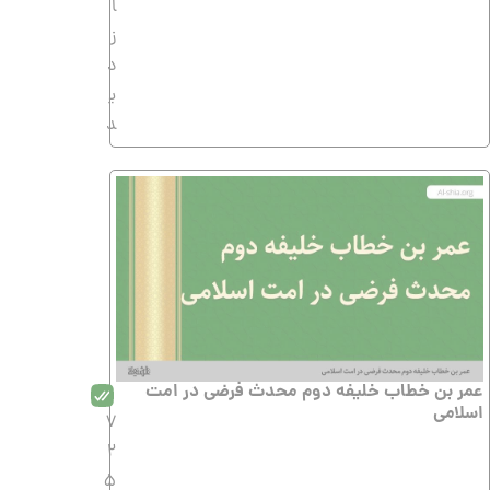
ا
ز
د
ی
د
عمر بن خطاب خلیفه دوم محدث فرضی در امت
اسلامی
7
2
5