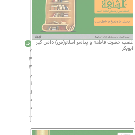
غضب حضرت فاطمه و پیامبر اسلام(ص) دامن گیر
ابوبکر
6
4
4
ب
ا
ز
د
ی
د