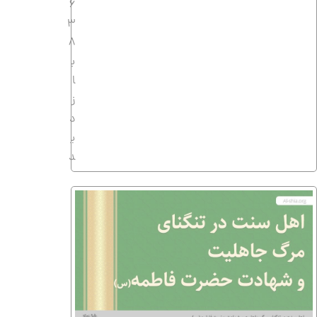
6
3
8
ب
ا
ز
د
ی
د