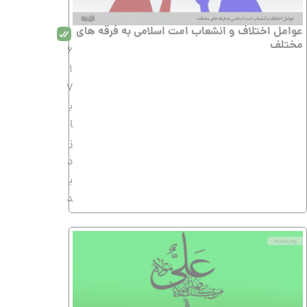
عوامل اختلاف و انشعاب امت اسلامی به فرقه های
مختلف
6
1
7
ب
ا
ز
د
ی
د