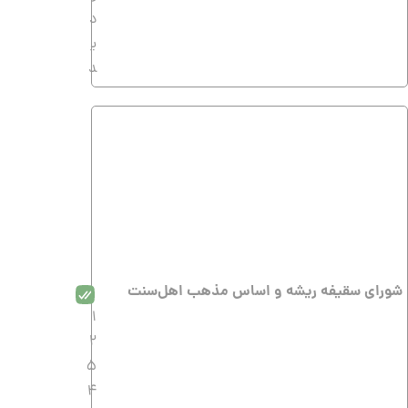
د
ی
د
شورای سقیفه ریشه و اساس مذهب اهل‌سنت
1
2
5
4