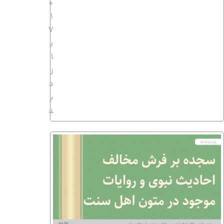
0
1
7
ب
ا
ز
د
ی
د