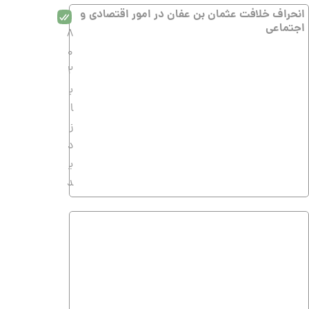
انحراف خلافت عثمان بن عفان در امور اقتصادی و
اجتماعی
8
0
2
ب
ا
ز
د
ی
د