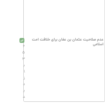
عدم صلاحیت عثمان بن عفان برای خلافت امت
اسلامی
6
5
3
ب
ا
ز
د
ی
د