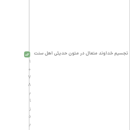
تجسیم خداوند متعال در متون حدیثی اهل سنت
1
0
7
8
ب
ا
ز
د
ی