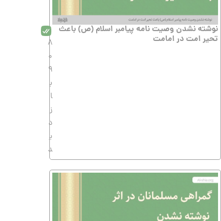
نوشته نشدن وصیت نامه پیامبر اسلام (ص) باعث
تحیر امت در امامت
8
0
9
ب
ا
ز
د
ی
د