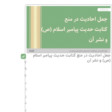
جعل احادیث در منع کتابت حدیث پیامبر اسلام
(ص) و نشر آن
7
9
7
ب
ا
ز
د
ی