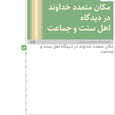
مکان متعدد خداوند در دیدگاه اهل سنت و
جماعت
8
0
2
ب
ا
ز
د
ی
د