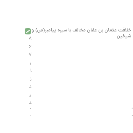
خلافت عثمان بن عفان مخالف با سیره پیامبر(ص) و
شیخین
8
6
7
ب
ا
ز
د
ی
د