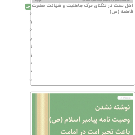
اهل سنت در تنگنای مرگ جاهلیت و شهادت حضرت
فاطمه (س)
6
9
6
ب
ا
ز
د
ی
د