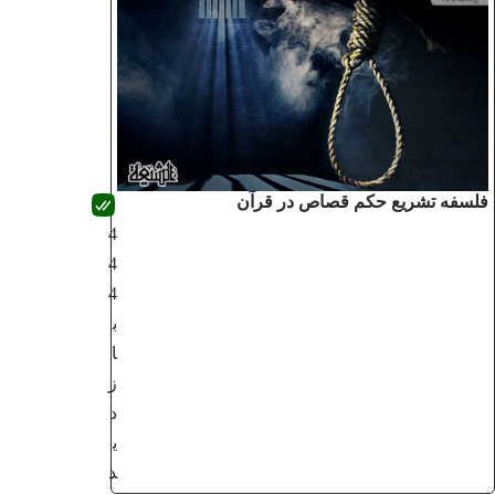
فلسفه تشریع حکم قصاص در قرآن
4
4
4
ب
ا
ز
د
ی
د