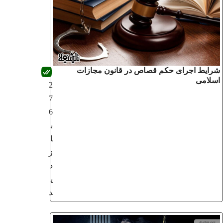
شرایط اجرای حکم قصاص در قانون مجازات
اسلامی
2
7
6
ب
ا
ز
د
ی
د