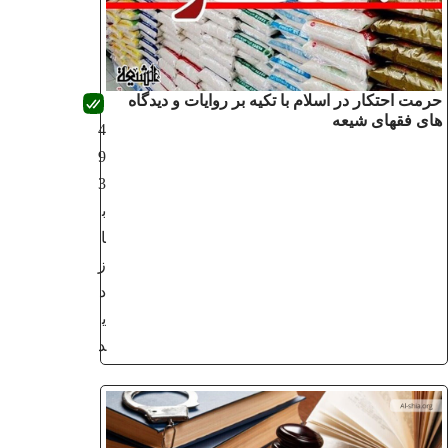
حرمت احتکار در اسلام با تکیه بر روایات و دیدگاه
های فقهای شیعه
4
9
3
ب
ا
ز
د
ی
د