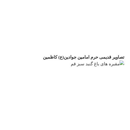
تصاوير قديمی حرم امامين جوادين(ع) كاظمين