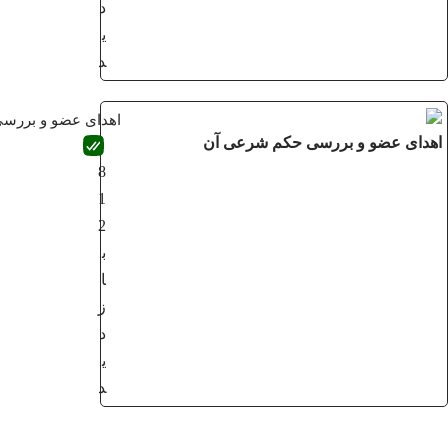
د
ی
د
اهدای عضو و بررسی حکم شرعی آن
8
1
2
ب
ا
ز
د
ی
د