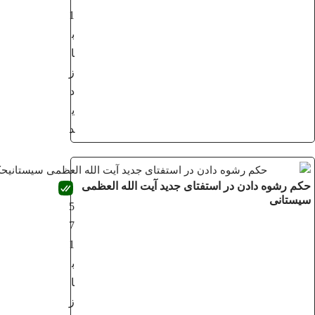
1
ب
ا
ز
د
ی
د
حکم رشوه دادن در استفتای جدید آیت الله العظمی
سیستانی
5
7
1
ب
ا
ز