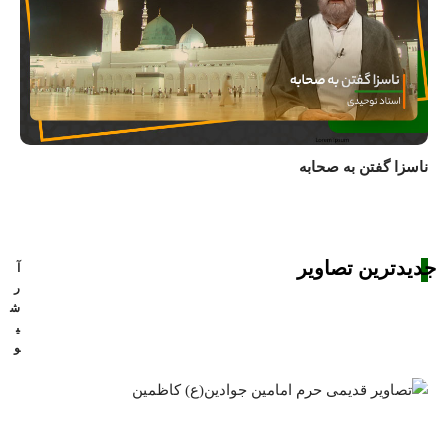
ناسزا گفتن به صحابه
جدیدترین تصاویر
آ
ر
ش
ی
و