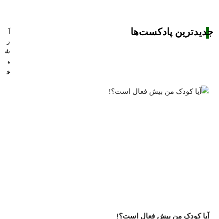
جدیدترین پادکست‌ها
آ
ر
ش
ی
و
آیا کودک من بیش فعال است؟!