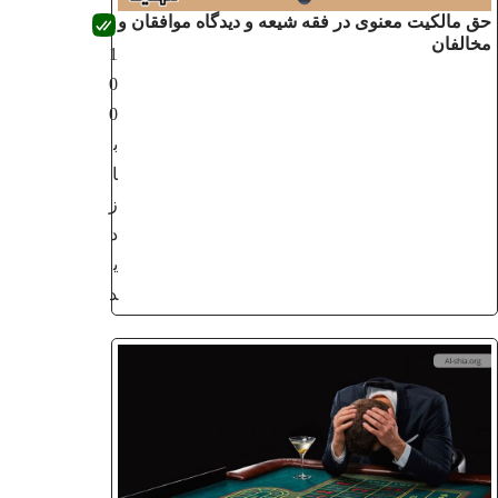
حق مالکیت معنوی در فقه شیعه و دیدگاه موافقان و
مخالفان
1
0
0
ب
ا
ز
د
ی
د