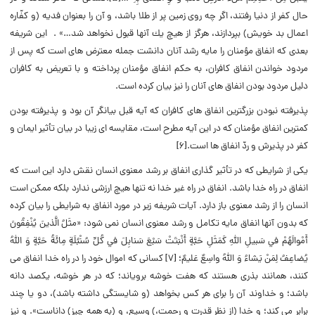
حال كفر از دنيا رفتند، اگر چه روى زمين پر از طلا باشد، و آن را بعنوان فديه (و كفّاره
اعمال بد خويش) بپردازند، هرگز از هيچ يك آنها قبول نخواهد شد…» . این شريفه
بعدی که انفاق مؤمنان را مایه رشد آنان دانشت جمله معترض ه‏اى است كه پس از
مردود خواندن انفاق كافران، به حكم انفاق مؤمنان پرداخته و با تعريض به كافران
دليل مردود بودن انفاق ‏هاى آنان را نيز بيان كرده است.
پذيرفته نبودن بزرگترين انفاق ‏هاى كافران كه آيه قبل بيانگر آن بود و پذيرفته بودن
كمترين انفاق مؤمنان كه در اين آيه مطرح است، مقايسه‏ اى زيبا در بيان تأثير ايمان و
كفر در پذيرش و ردّ انفاق ‏ها است.[6]
یکی از شرایطی که در تأثیر گذاری انفاق بر رشد معنوی انسان نقش دارد این است که
انفاق در راه خدا باشد. انفاق در راه غیر خدا نه تنها هیچ ارزشی ندارد بلکه ممکن است
انسان را از رشد معنوی باز دارد. آیات شریفه زیر در مورد انفاق به شرایطی را بیان کرده
که بدون آنها انفاق مایه تکامل و رشد معنوی انسان نمی شود: «مثَلُ الَّذينَ يُنْفِقُونَ
أَمْوالَهُمْ في‏ سَبيلِ‏ اللَّهِ‏ كَمَثَلِ حَبَّةٍ أَنْبَتَتْ سَبْعَ سَنابِلَ في‏ كُلِّ سُنْبُلَةٍ مِائَةُ حَبَّةٍ وَ اللَّهُ
يُضاعِفُ لِمَنْ يَشاءُ وَ اللَّهُ واسِعٌ عَليمٌ؛ [7] كسانى كه اموال خود را در راه خدا انفاق مى‏
كنند، همانند بذرى هستند كه هفت خوشه بروياند؛ كه در هر خوشه، يكصد دانه
باشد؛ و خداوند آن را براى هر كس بخواهد (و شايستگى داشته باشد)، دو يا چند
برابر مى‏ كند؛ و خدا (از نظر قدرت و رحمت،) وسيع، و (به همه چيز) داناست». و نیز