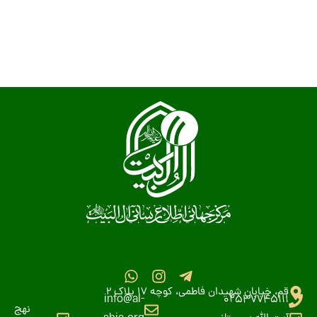
قم، خیابان شهیدان فاطمی، کوچه 17 پلاک 2
info@al-
02537745111
نهج