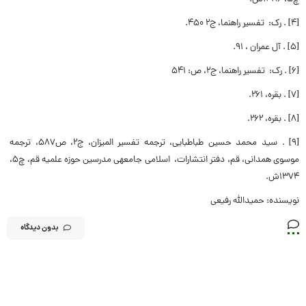
[4] . رک: تفسیر راهنما، ج2 450.
[5] . آل عمران ، 91.
[6] . رک: تفسير راهنما، ج‏2، ص: 541
[7] . بقره، 261.
[8] . بقره، 262.
[9] . سید محمد حسین طباطبایی، ترجمه تفسير الميزان‏، ج2، ص587، ترجمه
موسوی همدانی، قم، دفتر انتشارات، اسلامى جامعه‏ى مدرسين حوزه علميه قم‏، چ5،
1374ش.
نویسنده: حمیدالله رفیعی
بدون دیدگاه