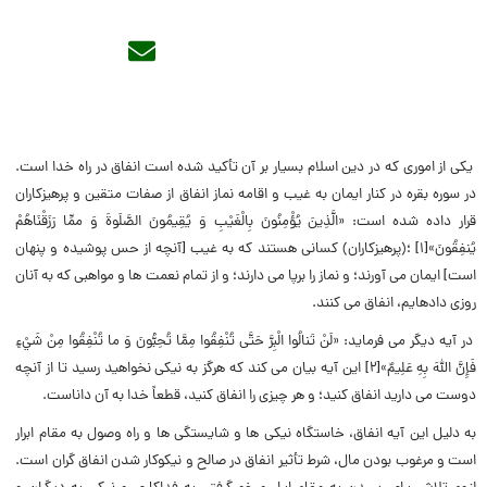
یکی از اموری که در دین اسلام بسیار بر آن تأکید شده است انفاق در راه خدا است.
در سوره بقره در کنار ایمان به غیب و اقامه نماز انفاق از صفات متقین و پرهیزکاران
قرار داده شده است: «الَّذِينَ يُؤْمِنُونَ بِالْغَيْبِ وَ يُقِيمُونَ الصَّلَوةَ وَ ممِّا رَزَقْنَاهُمْ
يُنفِقُونَ»[1] ؛(پرهيزكاران) كسانى هستند كه به غيب [آنچه از حس پوشيده و پنهان
است‏] ايمان مى‏ آورند؛ و نماز را برپا مى‏ دارند؛ و از تمام نعمت ها و مواهبى كه به آنان
روزى داده‏ايم، انفاق مى ‏كنند.
در آیه دیگر می فرماید: «لَنْ تَنالُوا الْبِرَّ حَتَّى تُنْفِقُوا مِمَّا تُحِبُّونَ وَ ما تُنْفِقُوا مِنْ شَيْ‏ءٍ
فَإِنَّ اللَّهَ بِهِ عَلِيمٌ»[2] این آیه بیان می کند که هرگز به نيكى نخواهيد رسيد تا از آنچه
دوست مى ‏داريد انفاق كنيد؛ و هر چيزى را انفاق كنيد، قطعاً خدا به آن داناست.
به دلیل این آیه انفاق، خاستگاه نيكى ‏ها و شايستگى‏ ها و راه وصول به مقام ابرار
است و مرغوب بودن مال، شرط تأثير انفاق در صالح و نيكوكار شدن انفاق گران‏ است.