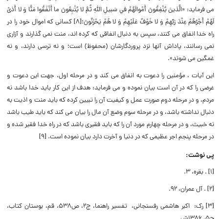
می فرماید: «الَّذينَ يُنْفِقُونَ أَمْوالَهُمْ في‏ سَبيلِ‏ اللَّهِ‏ ثُمَّ لا يُتْبِعُونَ ما أَنْفَقُوا مَنًّا وَ لا أَذىً
لَهُمْ أَجْرُهُمْ عِنْدَ رَبِّهِمْ وَ لا خَوْفٌ عَلَيْهِمْ وَ لا هُمْ يَحْزَنُونَ؛[8] كسانى كه اموال خود را در
راه خدا انفاق مى ‏كنند، سپس به دنبال انفاقى كه كرده اند، منت نمى‏ گذارند و آزارى
نمى‏ رسانند، پاداش آنها نزد پروردگارشان (محفوظ) است؛ و نه ترسى دارند، و نه
غمگين مى ‏شوند».
این آيات ، مؤمنین را دعوت به انفاق مى ‏كند و در مرحله اول، جهت اين دعوت و
غرضى را كه در آن است بيان نموده و مى ‏فرمايد: هدف از اين كار بايد خدا باشد نه
مردم، و در مرحله دوم صورت عمل و كيفيت آن را تبيين كرده كه بايد منت و اذيت به
دنبال نداشته باشد، و در مرحله سوم وضع آن مال را بيان مى‏ كند كه بايد طيب باشد
نه خبيث، و در مرحله چهارم مورد آن را كه بايد فقيرى باشد كه در راه خدا فقير شده و
در مرحله پنجم اجر عظيمى كه در دنيا و آخرت دارد بيان نموده است. [9]
پی نوشت:
[1] . بقره، 3.
[2] . آل عمران، 92.
[3] رک: اکبر هاشمی رفسنجانی، تفسیر راهنما، ج2، ص538، قم، بوستان کتاب،
چ5، 1386ش.