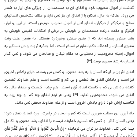
لزوم تلاش براى رسيدن به مقام ابرار و خو گرفتن به فداكارى و نيكى به ديگران‏ و
گذشت از اموال محبوب خود و انفاق آن به مستمندان، از ويژگى‏ هاى ابرار به شمار
می رود. علاقه به مال، نيكان را از انفاق آن باز نمى‏ دارد و ملاك تشخيص انسان‏هاى
صالح و نيكوكار از ديگران، انفاق آنان از اموال محبوب خويش است. از این رو ابرار،
ايثارگر و مقدم دارنده مستمندان بر خويش در برخى از امكانات نفيس خويش‏ به
رشد معنوی رسیده اند که از چنین صفتی برخوردارد هستند. به همین علت رشد
معنوى‏ انسان، از اهداف حكم انفاق در اسلام است . اما جاذبه ثروت و دل بستگى به
اموال، زمينه محروميت از دستيابى به مقام نيكان و صالحان‏ می شود. و نمی گذار
انسان به رشد معنوی برسد.[3]
انفاق افزون بر اینکه انسان را به رشد معنوی و کمال می رساند، دارای پاداش اخروی
نیز است و پاداش انفاق ‏ها، قطعى و بى كم و كاست است و علم خداوند تضمين
كننده پاداش بى كم و كاست انفاق گران است. هم چنین كيفيت و مقدار مالى كه
انفاق مى ‏شود، محدوديتى ندارد. [4] یعنی هر نوع انفاق چه کم و چه زیاد به
تناسب ارزش خود دارای پادش اخروی است و از علم خداوند مخفی نمی ماند.
یاد آوری این مطلب ضروری است که كفر و ايمان در پذيرش و رد انفا ق نقش دارد؛
یعنی انسان کافر و کسی که تسلیم خداوند نیست با انفاق، رشد معنوی و تکامل
پیدا نمی کند. خداوند در قرآن می فرماید: « إِنَّ الَّذِينَ كَفَرُواْ وَ مَاتُواْ وَ هُمْ كُفَّارٌ فَلَن
يُقْبَلَ مِنْ أَحَدِهِم مِّلْ‏ءُ الْأَرْضِ ذَهَبًا وَ لَوِ افْتَدَى‏ بِهِ …[5]؛كسانى كه كافر شدند و در