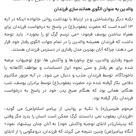
والدین به عنوان الگوى همانندسازى فرزندان
نکته دیگر روانشناختى و در ارتباط با بهداشت روانی خانواده اینکه در آیه
۱۳ آمده است که حضرت یعقوب‌(ع) در پاسخ‌ به درخواست فرزندان براى
همراه ساختن یوسف فرمود: «می ترسم گرگ او را بخورد». باید توجه
داشت که فرزندان همیشه والدین را در تمام جهات الگوى رفتار خود قرار
می دهند؛ چراکه آنان بهترین مدل رفتارى در دسترس فرزندان هستند.
شیوه رفتارى والدین، نوع برخوردها و واکنش ها، نوع توجیهات عرضه
شده براى هر رفتار و حتى نحوه ابراز احساسات و عواطف آگاهانه یا
ناخودآگاه، توسط فرزندان جذب و دنبال می شود. در آیه مزبور مکانیزم
دفاعى بکار گرفته شده نزد حضرت یعقوب‌(ع) توسط برادران یوسف، شب
هنگام، همانى بود که هنگام صبح پدر، خود در پاسخ به درخواست
فرزندان بکار گرفته بود.
مرحوم طبرسى‌(ره) با تکیه بر روایتى از پیامبر اسلام‌(ص) می گوید:
«فرزندان یعقوب نمی دانستند گرگ ممکن است انسان را بدرد مگر وقتى
که پدرشان(در لابلاى توجیه واکنش خود) به آنان چنان پیشنهاد نمود»
آنگاه پیامبر(ص) چنین نتیجه می گیرند که فرزندان، دروغگویى را از لابلاى