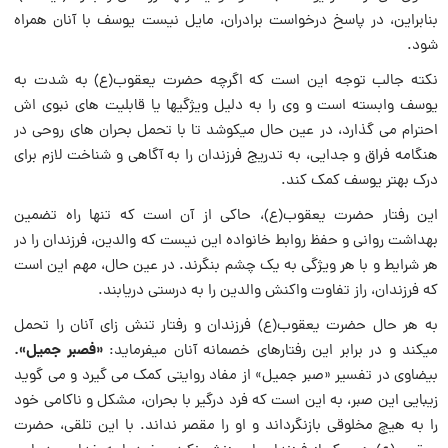
بنابراین، در پاسخ درخواست‌ برادران، مایل نیست‌ یوسف با آنان همراه
شود.
نکته جالب توجه این است که اگرچه حضرت یعقوب‌(ع) به شدت به
یوسف وابسته است و وى را به دلیل ویژگیها یا قابلیت هاى نبوی اش
احترام می گذارد، در عین حال میکوشد تا با تحمل بحران هاى روحى در
هنگامه فراق و جدایى، به تدریج فرزندان را به آگاهى و شناخت لازم براى
درک بهتر یوسف کمک کند.
این رفتار حضرت یعقوب‌(ع)، حاکى از آن است که تنها راه تضمین
بهداشت روانی و حفظ روابط خانواده این نیست که والدین، فرزندان را در
هر شرایط و با هر ویژگى به یک چشم بنگرند. در عین حال، مهم این است
که فرزندان، راز تفاوت‌ واکنش‌ والدین را به درستى دریابند.
به هر حال حضرت یعقوب‌(ع) فرزندان و رفتار تنش زاى آنان را تحمل
«فصبر جمیل‌».
میکند و در برابر این رفتارهاى خصمانه آنان میفرماید:
بیضاوى در تفسیر «صبر جمیل‌» از مفاد روایتى کمک می گیرد و می گوید
زیبایى این صبر، به این است که فرد درگیر با بحران، مشکل و ناکامى خود
را به هیچ مخلوقى بازنگرداند و او را مقصر نداند. با این تلقى، حضرت