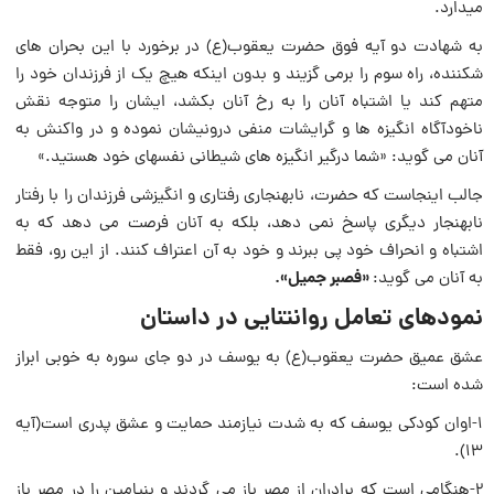
میدارد.
به شهادت دو آیه فوق حضرت یعقوب‌(ع) در برخورد با این بحران هاى
شکننده، راه سوم را برمی گزیند و بدون اینکه هیچ ‌یک از فرزندان خود را
متهم کند یا اشتباه آنان را به رخ آنان بکشد، ایشان را متوجه ‌نقش
ناخودآگاه انگیزه ها و گرایشات منفى درونیشان نموده و در واکنش به
آنان می گوید: «شما درگیر انگیزه هاى شیطانى ‌نفسهاى خود هستید.»
جالب اینجاست که حضرت، نابهنجارى رفتارى و انگیزشى فرزندان را با رفتار
نابهنجار دیگرى پاسخ نمی دهد، بلکه به آنان فرصت می دهد که به
اشتباه و انحراف خود پى ببرند و خود به آن اعتراف کنند. از این‌ رو، فقط
«فصبر جمیل‌».
به آنان می گوید:
نمودهاى تعامل روانتنایى در داستان
عشق عمیق حضرت یعقوب(ع) به یوسف در دو جاى سوره به خوبى ابراز
شده است:
1-اوان کودکى یوسف که به شدت نیازمند حمایت و عشق پدرى است(آیه
۱۳).
2-هنگامى است که برادران از مصر باز می گردند و بنیامین را در مصر باز