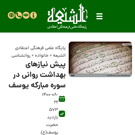
پایگاه علمی فرهنگی اعتقادی
الشیعه
»
خانواده
»
روانشناسی
پیش نیازهای
بهداشت روانی در
سوره مبارکه یوسف
1400-08-
22
573
بازدید
حضرت
یوسف(ع)
,