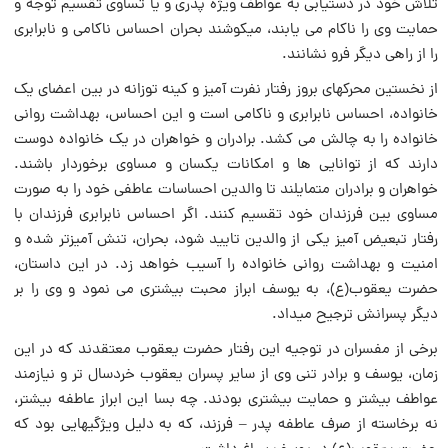
تلاش خود در دستیابى به عواطف ویژه پدرى و یا تساوى تقسیم توجه و
حمایت وى را ناکام می یابند، میکوشند بحران احساس ناکامى و نابرابرى
را از راهى دیگر فرو نشانند.
از نخستین محرکهاى بروز رفتار نفرت آمیز و کینه توزانه در بین اعضاى یک
خانواده، احساس نابرابرى و ناکامى است و این احساس، بهداشت روانی
خانواده را به چالش می کشد. برادران و خواهران در یک خانواده دوست
دارند که از توانایی ها و امکانات یکسان و مساوى برخوردار باشند.
خواهران و برادران متمایلند تا والدین احساسات عاطفى خود را به صورت
مساوى بین فرزندان خود تقسیم کنند. اگر احساس نابرابرى فرزندان با
رفتار تبعیض آمیز یکى از والدین تایید شود، بحران، تنش آمیزتر شده و
امنیت و بهداشت روانی خانواده را آسیب خواهد زد. در این داستان،
حضرت یعقوب‌(ع)، به یوسف ابراز محبت بیشترى می نمود و وى را بر
دیگر پسرانش ترجیح میداد.
برخى از مفسران در توجیه این رفتار حضرت یعقوب معتقدند که در این
زمان، یوسف و برادر تنى وى از سایر پسران یعقوب خردسال تر و نیازمند
عواطف بیشتر و حمایت‌ بیشترى بودند. چه بسا این ابراز عاطفه بیشتر،
نه برخاسته از صرف عاطفه پدر – فرزند، که به دلیل ویژگیهایى بود که