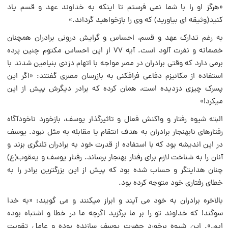
«هرگز او را با شما نمی فرستم تا اینکه به خداوند عهد و قسم یاد
کنید(وثیقه اى بیاورید) که وى را بازخواهید گرداند.»
به رغم تدارک عهد و قسم، احساس و گرایش درونى برادران همچنان
خصمانه و نفرت آلود است. آیه ۷۷ از این احساس مکتوم چنین پرده
برمی دارد که وقتى برادران در مصر مواجه با اتهام دزدى بنیامین شدند با
استفاده از مکانیزم دفاعى فرافکنى به بازرسان مصرى گفتند: «اگر این
پسرک چیزى دزدیده است، همان کرده که برادر دیگرش پیش از این
میکرد!»
البته شیوه رفتار و واکنش فعال و تاثیرگذار یوسف، بازخورد ناخودآگاه
رفتارهاى نابهنجار برادران به هدف انتقام یا مقابله به مثل نبود. یوسف
در این اندیشه بود که با استفاده از قدرت خود به برادران تلنگرى بزند و
آنان را به شناخت لازم براى رفتار بهنجار برساند. رفتار یوسف و یعقوب‌(ع)
چنان هدایتگر و حساب شده بود که پیش از این‌ بزرگترین‌ برادر را به‌
خطاى رفتارى خود متوجه کرده بود.
بالاخره برادران به خود می آیند و ابراز میکنند و می گویند: «به خدا
سوگند! که خداوند تو را بر ما برگزید اگرچه ما در خطا و اشتباه بوده
ایم.». این شیوه برخورد حضرت یوسف سازنده بوده و عامل تقویت