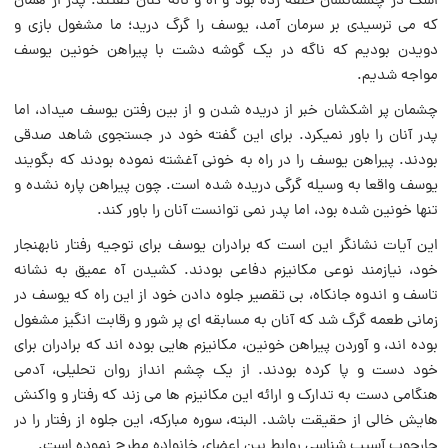
اشک در چشمانشان حلقه زده بود و آه و ناله کنان گفتند: پدر از همان
که می ترسیدى بر سرمان آمد، یوسف را گرگ درید؛ ما مشغول بازى و
دویدن بودیم که ناگه در یک گوشه دشت با پیراهن خونین یوسف
مواجه شدیم.
چشمان پر اشکشان خبر از دریده شدن و از بین رفتن یوسف میداد، اما
پدر آنان را باور نمیکرد. براى این گفته خود در جستجوى شاهد صدقى
بودند. پیراهن یوسف را در راه به خونى آغشته نموده بودند که بگویند
یوسف واقعا به وسیله گرگى دریده شده است. چون پیراهن پاره نشده و
تنها خونین شده بود، اما پدر نمی توانست آنان را باور کند.
این آیات نشانگر این است که برادران یوسف براى توجیه رفتار نابهنجار
خود، نیازمند نوعى مکانیزم دفاعى بودند. کشیدن آه عمیق به نشانه
تاسف و اندوه جانکاه، بی تقصیر جلوه دادن خود از این راه که یوسف در
زمانى طعمه گرگ شد که آنان به مسابقه اى پر شور و رقابت انگیز مشغول
بوده اند، و آوردن پیراهن خونین، مکانیزم هایى بوده اند که برادران براى
خود دست و پا کرده بودند. از یک چشم انداز روان تحلیلى، آدمى
هنگامى دست‌ به تدارک و ارائه این مکانیزم ها می زند که رفتار و واکنش
هایش خالى از حقیقت‌ باشد. البته، سوره مبارکه، این جلوه از رفتار را در
چارچوب آسیب شناسى روابط بین اعضاى خانواده مطرح نموده است.