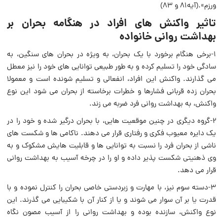
ورزم‌».(آیه‌81 و ۸۳)
تاثیر واکنش هاى افراد در هنگامه بحران بر
بهداشت روانی خانواده
1-برخى هنگام برخورد با یک بحران، به ویژه در بحران هاى سنگین، به
سادگى خود را تسلیم کرده و به طور طبیعى توانایی هاى خود را نیز معطل
می گذارند. واکنش این افراد، انفعالى و تسلیم شونده است و معمولا
بحران زده قربانى فشارها و خطرات برخاسته از بحران می شود این نوع
واکنش، به بهداشت روانی فرد ضربه می زند.
2-گروه دیگرى در چنین موقعیت هایى، با بحران درگیر شده و خود را در
یک دایره معیوب فکرى و رفتارى قرار می دهند. ناکامی ها و شکست هاى
ناشى از بحران فرد را نسبت‌ به توانایی ها و قابلیت هایش مشکوک و به
وی ذهنیتى شکست پذیر داده و او را در چرخه آسیب به بهداشت روانی
قرار می دهد.
3-دسته سوم نیز، با مهارت و زبردستى خاصى بحران را کنترل نموده و با
قدرت یا بر آن سوار می شوند و یا از کنار آن با شکیبایى می گذرند. این
نوع واکنش، سازنده بوده و بهداشت روانی را از آسیب مصون نگاه