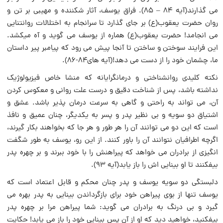
می گذارند(آیه ۸۴ – ۸۵). فراق یوسف، آثار شکننده و مهیبى بر تن و
روان حضرت یعقوب‌(ع) بر جاى گذارد تا سرانجام‌ به اختلالات روانتنایى
می انجامد! حضرت یعقوب(ع) هماره از یوسف می گوید و آه میکشد.
این فرایند سوختن و ساختن تا آنجا پیش می رود که پیامبر پیر داستان
ما، چشمان خود را از دست می دهد!(آیه هاى‌۸۴-۸۶).
نکته‌ کلیدى روانشناختى و درمانگرایانه که منشا خاص فیزیولوژیک
نداشته باشد، پس از شناخت دقیق و درست علت روانى و معکوس کردن
آن، می تواند به راحتى و گاهى به سرعت درمان پذیر باشد. عشق و
اشتیاق دو سویه و بی نظیر پدر و پسر به یکدیگر، چنان عمیق و نافذ
است که این دو می توانند آن‌ را هر طور و هر جا که بخواهند بکار گیرند،
اگرچه اطرافیان نتوانند آن را باور کنند. از این‌ رو، یوسف به طور شگفت
انگیزى از برادران می خواهد که پیراهنش را با خود ببرند و بر چهره پدر
بیفکنند تا او بینایی اش را باز یابد(آیه ۹۳).
دلبستگى دو سویه یوسف و پدر چنان محکم و قابل اعتماد است که
یوسف تنها از بوى پیراهن خود براى بازگرداندن بینایى به پدر بهره می
گیرد و بی درنگ به برادران می گوید: شما پیراهن مرا بر چهره پدر
بیفکنید، خواهید دید که او از آن پس بینایى خود را باز می یابد! حکایت