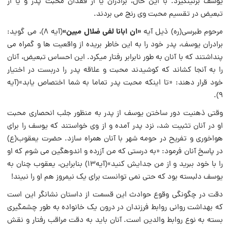
یوسف برنینگیزد. با این حال، برادران یا از فقدان محبت پدر و یا از
تبعیض در تقسیم محبت وى رنج می بردند.
«ان ابانا لفى ضلال مبین‌»
مرحوم طبرسى‌(ره) ذیل آیه
(آیه ۸)، می گوید:
برادران یوسف، پدر خود را به این خاطر بریده از واقعیت ها و گمراه می
پنداشتند که با آنان به طور نابرابر رفتار میکرد. این احساس تبعیض، آنان
را به آنجا کشاند که کوشیدند محبت و علاقه پدر را دربست در اختیار
خود قرار دهند: «تا اینکه محبت پدر تماما به شما اختصاص یابد»(آیه
۹).
وقتى ذهنیت دور ساختن یوسف از پدر به منظور جلب انحصارى محبت
او در آنان تثبیت شد، نزد پدر آمده و از وى خواستند که یوسف را براى
هواخورى و تفریح در حومه شهر با آنان همراه سازد. حضرت یعقوب‌(ع)
در پاسخ آنان فرمود: «به درستى که من آزرده و اندوهگین می شوم که او
را با خود ببرید و از من جدایش کنید»(آیه۱۳) بنابراین، یعقوب چنان به
یوسف دلبسته بود که‌ حتی نمی توانست براى یک نیمروز هم او را نبیند!
دقت در چگونگى وقوع حوادث این قسمت از داستان نشانگر این است
که بهداشت روانی روابط فرزندان در درون یک خانواده به طور چشمگیرى
بسته به نوع روابط والدین است. آنان باید به دقت مراقب رفتار و نقش