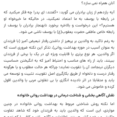
آنان همراه نمی سازد؟
آیه یازدهم از زبان برادران می گوید: «گفتند: اى پدر! چه فکر میکنید که
در رابطه با یوسف به ما اعتماد نمیکنید، در حالیکه ما خیرخواه او
هستیم؟» این درخواست و بالاخره برخورد نابهنجار برادران با یوسف از
رابطه خاص عاطفى حضرت یعقوب‌(ع) با یوسف ناشى می شود.
به رغم تاکید به والدین بر پرهیز از داشتن رفتار تبعیض آمیز (با فرزندان
به عنوان آسیب در حوزه بهداشت روانی)، تذکر این نکته ضرورى است که
اگر والدین، هر نوع برترى یا قابلیت ویژه اى در یک یا برخى از فرزندان
ببینند، باید از راه هاى مناسب و احتیاط آمیز که به انگیختن حساسیت
دیگران نینجامد آن را تقویت نمایند؛ چراکه هر حالت مطلوب و یا هرگونه
رفتار درست و دلخواه از طریق بکارگیرى اصل تقویت، تثبیت و توسعه می
یابد و متقابلا در اثر نادیده انگارى یا بی تفاوتى مربى یا والدین افول
کرده و خاموش می شود.
نقش آگاهی بخشى و شناخت درمانى در بهداشت روانی خانواده
اما نکته روش شناختى مربوط به بهداشت روانی خانواده در چنین
مواردى، این است که والدین باید به فرزندان خود که شاهد تفاوت