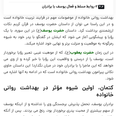
2-روابط مسلط و فعال یوسف با برادران
بهداشت روانی خانواده از موضوعات مهم در فرایند تربیت خانواده است
و در این راستا می توان از داستان حضرت یوسف در قرآن کریم نکات
حضرت یوسف‌
ارزشمندی برداشت کرد. داستان
(ع) در این سوره، با یک
رؤیا و پیشگویى آغاز می شود که ایشان در گفتگو با پدر خود به شیوه
رمزگونه به موقعیت و منزلت‌ برتر و نهایى خود اشاره میکند.
حضرت یعقوب‌
در این زمان
(ع)، که از موهبت غیبى تعبیر رؤیا برخوردار
است، یوسف را از درستى و واقعیت این رؤیا با خبر کرده و از وى می
خواهد که این ماجرا را با برادران خود در میان نگذارد! این داستان حاوی
نکاتی پیرامون بهداشت روانی خانواده است که در ادامه به آنها اشاره می
شود.
کتمان، اولین شیوه مؤثر در بهداشت روانی
خانواده
برادران یوسف، تحمل پذیرش برجستگى وى را نداشته و از اینکه یوسف
از سهم بیشترى از محبت پدرى برخوردار بود، رنج می بردند. پس از آنکه