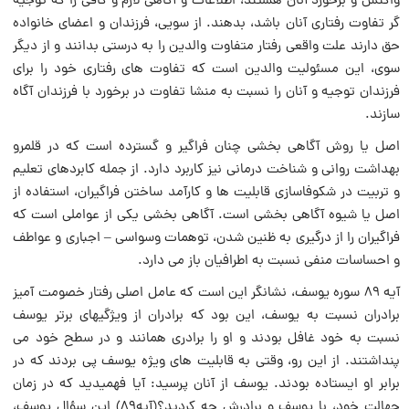
واکنش و برخورد آنان هستند، اطلاعات و آگاهى لازم و کافى را که توجیه
گر تفاوت رفتارى آنان باشد، بدهند. از سویى، فرزندان و اعضاى خانواده
حق دارند علت واقعى رفتار متفاوت والدین را به درستى بدانند و از دیگر
سوى، این مسئولیت والدین است که تفاوت هاى رفتارى خود را براى
فرزندان توجیه و آنان را نسبت‌ به منشا تفاوت در برخورد با فرزندان آگاه
سازند.
اصل یا روش آگاهی بخشى چنان فراگیر و گسترده است که در قلمرو
بهداشت روانی و شناخت درمانى نیز کاربرد دارد. از جمله کابردهاى تعلیم
و تربیت در شکوفاسازى قابلیت ها و کارآمد ساختن فراگیران، استفاده از
اصل یا شیوه آگاهی بخشى است. آگاهی بخشى یکى از عواملى است که
فراگیران را از درگیرى به ظنین شدن، توهمات وسواسى – اجبارى و عواطف
و احساسات منفى نسبت‌ به اطرافیان باز می دارد.
آیه 89 سوره یوسف، نشانگر این است که عامل اصلى رفتار خصومت آمیز
برادران نسبت‌ به یوسف، این بود که برادران از ویژگیهاى برتر یوسف
نسبت‌ به خود غافل بودند و او را برادرى همانند و در سطح خود می
پنداشتند. از این رو، وقتى به قابلیت هاى ویژه یوسف پى بردند که در
برابر او ایستاده بودند. یوسف از آنان پرسید: آیا فهمیدید که در زمان
جهالت‌ خود، با یوسف و برادرش چه‌ کردید؟(آیه‌۸۹) این سؤال یوسف،