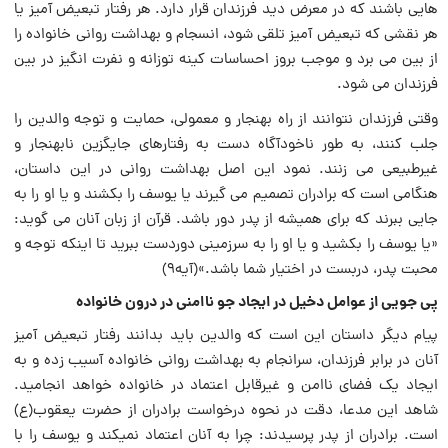
هایى باشند که در معرض دید فرزندان قرار دارد. هر رفتار تبعیض آمیز یا
هر نقشى که تبعیض آمیز تلقى شود، انسجام و بهداشت روانی خانواده را
از بین می برد و موجب بروز احساسات کینه توزانه و نفرت انگیز در بین
فرزندان می شود.
وقتى فرزندان نتوانند از راه بهنجار و معمولى، حمایت و توجه والدین را
جلب کنند، به طور ناخودآگاه دست به رفتارهاى جایگزین نابهنجار و
غیرطبیعى می زنند. نمود این اصل بهداشت روانی در این داستان،
هنگامى است که برادران تصمیم می گیرند یا یوسف را بکشند و یا او را به
جایى ببرند که براى همیشه از پدر دور باشد. قرآن از زبان آنان می گوید:
«یا یوسف را بکشید و یا او را به سرزمینى دوردست‌ ببرید تا اینکه توجه و
محبت پدر، دربست در اختیار شما باشد.»(آیه۹)
پی جویى از عوامل دخیل در ایجاد جو ناامنى در درون خانواده
پیام دیگر داستان این است که والدین باید بدانند رفتار تبعیض آمیز
آنان در برابر فرزندان، سرانجام به بهداشت روانی خانواده آسیب زده و به
ایجاد یک فضاى ناامن و غیرقابل اعتماد در خانواده خواهد انجامید.
شاهد این مدعا، دقت در نحوه درخواست‌ برادران از حضرت یعقوب‌(ع)
است. برادران از پدر پرسیدند: چرا به آنان اعتماد نمیکند و یوسف‌ را با