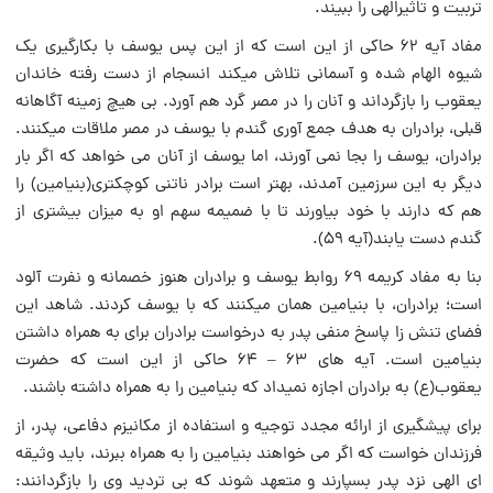
تربیت و تاثیرالهى را ببیند.
مفاد آیه ۶۲ حاکى از این است که از این پس یوسف با بکارگیرى یک
شیوه الهام شده و آسمانى تلاش میکند انسجام از دست رفته خاندان
یعقوب را بازگرداند و آنان را در مصر گرد هم آورد. بی هیچ زمینه آگاهانه
قبلى، برادران به هدف جمع آورى گندم با یوسف در مصر ملاقات میکنند.
برادران، یوسف را بجا نمی آورند، اما یوسف از آنان می خواهد که اگر بار
دیگر به این سرزمین آمدند، بهتر است برادر ناتنى کوچکترى(بنیامین) را
هم که دارند با خود بیاورند تا با ضمیمه سهم او به میزان بیشترى از
گندم دست یابند(آیه ۵۹).
بنا به مفاد کریمه ۶۹ روابط یوسف و برادران هنوز خصمانه و نفرت آلود
است؛ برادران، با بنیامین همان میکنند که با یوسف کردند. شاهد این
فضاى تنش زا پاسخ منفى پدر به درخواست‌ برادران براى به همراه داشتن
بنیامین است. آیه هاى ۶۳ – ۶۴ حاکى از این است که حضرت
یعقوب‌(ع) به برادران اجازه نمیداد که بنیامین را به همراه داشته باشند.
براى پیشگیرى از ارائه مجدد توجیه و استفاده از مکانیزم دفاعى، پدر، از
فرزندان خواست که اگر می خواهند بنیامین را به همراه ببرند، باید وثیقه
اى الهى نزد پدر بسپارند و متعهد شوند که‌ بی تردید وى را بازگردانند: