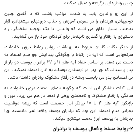
چنین رفتارهایى برگرفته و دنبال میکنند.
از این‌ رو والدین باید به شدت مراقب باشند که با گفتن چنین
توجیهاتى، فرزندان را در معرض آموزش و جذب دروغهاى پیشنهادى قرار
ندهند. بسیار اتفاق می افتد که والدین با یک توجیه ساختگى، راه
دستیازى به رفتار یا گفتارى نابهنجار براى کودکان خود باز می گشایند.
از دیگر نکات کلیدى مربوط به بهداشت روانی روابط درون خانواده،
سرنخهایى است که آیه در ارتباط با چگونگى پیدایش جو عدم اعتماد به
دست می دهد. بر اساس مفاد آیه هاى ۱۱ و ۲۷ برادران یوسف دو بار از
پدر پرسیدند که چرا پدر در فرستادن یوسف، به آنان اعتماد نمیکند. این
بی اعتمادى پدر می بایست ریشه در رفتار مشکوک برادران داشته باشد.
این آیات نشانگر این است که چگونه فضاى اعتماد درون خانواده به
سادگى با رفتار مشکوک و نامطمئن برخى از اعضا در هم می ریزد. مرور و
بازنگرى آیه هاى 4 تا 17 بیانگر این حقیقت است که ریشه موقعیت‌
بحرانى عدم اعتماد این بود که برادران یوسف واقعا نمی دانستند چرا
پدرشان به یوسف ابراز محبت بیشترى میکند.
2-روابط مسلط و فعال یوسف با برادران