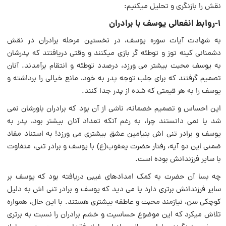
نقش را بازنگرى و تحلیل میکنیم:
1-روابط انفعالى یوسف با برادران
به شهادت آیات سوره یوسف، در نخستین مرحله برادران در نقش
دشمنانى کینه توز و توطئه گر بازى میکنند و وقتى دریافتند که پدرشان
به یوسف محبت‌ بیشتر می ورزد، درصدد توطئه و انتقام برآمدند. آنان
تصمیم گرفتند که براى جلب توجه پدر به خود، مانع خیالى را برداشته و
یوسف را به هر قیمتى که شده از پدر جدا کنند.
این احساس و تصمیم خصمانه، ناشى از آن بود که برادران باورشان نمی
شد یا نمی دانستند چرا، به رغم آنکه تعداد آنان بیشتر بود، پدر به
یوسف و برادر تنی اش بنیامین عشق بیشترى می ورزد! به استناد مفاد
ضمنى این دو آیه، رفتار حضرت یعقوب‌(ع) با یوسف و برادر تنى، متفاوت
با سایر فرزندانش بوده است.
چه بسا آن حضرت به کمک امدادهاى غیبى دریافته بود که یوسف بر
سایر فرزندانش برترى دارد یا می دید که یوسف و برادر تنی اش به دلیل
کوچکى سن، نیازمند محبت و عاطفه بیشترى هستند. با این حال، همواره
تلاش میکرد که این موضوع حساسیت و خشم برادران را نسبت‌ به برترى