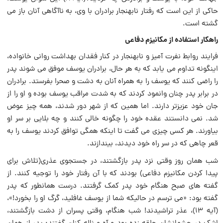
حاکى از این است که رفتار نابهنجار برادران با وى، به ناآگاهى آنان باز می
گشته است.
راهکار استفاده از مکانیزم دفاعى
فرایند روابط نفرت آمیز و نابهنجار در کنار فقدان بهداشت روانی خانواده،
اینگونه تداوم می یابد که به هر حال، برادران یوسف موفق می شوند پدر
را راضى کنند که یوسف را به همراه آنان به دشت و صحرا بفرستد. برادران
در برابر پدر چنان وانمود کردند که به شدت مراقب یوسف بوده و او را از
جان خود عزیزتر دارند. اما همین که از شهر دور شدند، همه چیز عوض
شد. نمی دانستند عقده خود را چگونه خالى کنند و چه بلایى بر سر او
بیاورند. هر کسى چیزى می گفت تا اینکه همگى توافق کردند یوسف را به
قعر چاهى که در سر راه خود دیدند، بیندازند.
شب همان روز وقتى نزد پدر بازگشتند، در جستجوى عذرى(تلاش براى
پیدا کردن مکانیزم دفاعى) بودند که با آن رفتار خود را توجیه کنند. از
گفته هاى صبح هنگام خود پدر کمک گرفتند. درست همانطور که پدر
گفته بود: «می ترسم در حالیکه شما از یوسف غافلید، گرگ او را بخورد!»،
(آیه ۱۳)، عذر تراشیدند! شب هنگام، وقتى پسران از دشت بازگشتند،