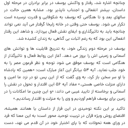
چنانچه اشاره شد، رفتار و واکنش یوسف در برابر برادران در مرحله اول
داستان، بیشتر انفعالى و اجتناب ناپذیر بود. مشابه همین حالت در
سالهاى بعد و تا هنگامى که یوسف به شکوفایى و قدرت نرسیده است
تکرار می شود. یوسف حتى وقتى در خانه زلیخا گرفتار می آید نمی تواند
چنانچه باید به تاثیرگذارى و ایفاى نقش فعال بپردازد. و شاهد این رفتار
انفعالى این بود که به رغم اثبات بی گناهى، به زندان کشیده شد.
یوسف در مرحله دوم زندگى خود، به تدریج قابلیت ها و توانش هاى
آسمانى و زمینی اش را بروز می دهد. آغاز این روابط فعال و تاثیرگذار از
هنگامى است که یوسف موفق می شود توجه و نظر فرعون مصر را به
خود جلب نماید. آیه ۵۴ بیانگر این آغاز مبارک است: «همین که پادشاه
با او سر سخن باز کرد، به وى گفت که از این پس تو در نزد ما امین و
داراى منزلت خاصى هستى.» مفاد آیه ۵۶ این اقتدار و تحول در نقش را
آسمانى و برخاسته از تایید غیبى می داند: «و این چنین ما امکانات را در
زمین براى یوسف فراهم آوردیم و وى را به منزلت و اقتدار رساندیم.»
تاکید بر این نکته توحیدى در این فراز از داستان یا همانند همیشه،
اقتضاى روش ویژه قرآن در تربیت توحید محور است؛ به این معنا که فرد
در وراى همه تحولات که با پاى اختیار خود در آن قدم می نهد، دست