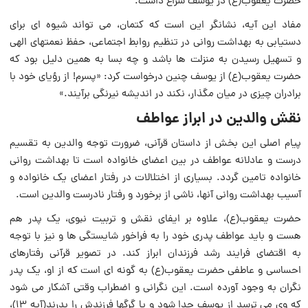
حضرت یعقوب‌(ع) در یوسف سراغ داشت.
مفاد این آیه، نشانگر این است که کتمان، می تواند شیوه اى براى
دستیابى به بهداشت روانی در تنظیم روابط اجتماعى، حفظ نعمتهاى الهى
و تسهیل رسیدن به منزلت ها باشد و چه بسا به همین دلیل بود که
حضرت یعقوب‌(ع) از یوسف چنین درخواست کرد: «پسرم! از رؤیاى خود با
برادران چیزى در میان مگذار، نکند در اندیشه نیرنگى برآیند.»
نقش والدین در ابراز عواطف
پیام اصلى این بخش از داستان قرآنى، ضرورت توجه والدین به تقسیم
درست و عادلانه عواطف در بین اعضاى خانواده است تا بهداشت روانی
خانواده تامین گردد. بسیارى از اختلالات در رفتار اعضاى یک خانواده و
آسیب بهداشت روانی آنها، ناشى از برخورد و رفتار نادرست والدین است.
حضرت یعقوب‌(ع)، علاوه بر ایفاى نقش و تربیت نبوى، یک پدر هم
هست و باید عواطف پدرى خود را به فراخور شایستگی ها و نیز با توجه
به اقتضاى فرایند رشد فرزندان ابراز کند. در تصویر قرآنى رفتارهاى
احساسى و عاطفى حضرت یعقوب‌(ع) به گونه اى است که از او، یک پدر
نگران به وجود آورده است. این نگرانى و اضطراب وقتى آشکار می شود
که وى می ترسد از یوسف جدا شود و یا گرگها فرزندش را بدرند(آیه ۱۳)،