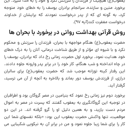
یعقوب‌(ع) هیچیک از فرزندان را سرزنش نکرد و خود را به خدا سپرد. این
برخورد متین و سازنده، سرانجام برادران یوسف را به خطاى خود متوجه
کرد، به گونه اى که از پدر درخواست نمودند که برایشان از خداوند
درخواست مغفرت کند(آیه ۹۷).
روش قرآنى بهداشت روانی در برخورد با بحران ها
حضرت یعقوب‌(ع) هنگام مواجهه با بحران، فرزندان را سرزنش و محکوم
نکرد و با شیوه اى مؤثر و از طریق شناخت درمانى، آنان را به درک خطاى
خود هدایت نمود. برخورد اول حضرت، زمانى رخ داد که برادران، یوسف را
در چاه انداخته و شب هنگام، کار خود را در برابر پدر وارونه جلوه دادند.
این رفتار کینه توزانه موجب شد که‌ حضرت ‌یعقوب(ع)‌ براى‌ سالیان‌
درازى، از فرزندش یوسف دور بماند و بالاخره به آنچه از آن می ترسید،
گرفتار آید.
برخورد دوم نیز زمانى رخ نمود که بنیامین در مصر گروگان بود و اطرافیان
در توجیه این گروگانگیرى به یعقوب گفتند که پسرت در مصر به اموال
مردم دست‌ یازید، و به همین دلیل او را گرو گرفته اند. در این دو
موقعیت، تنها واکنش حضرت یعقوب این بود: «بلکه نفسهاى شما این
کار را براى شما زیبا جلوه نمود و من در برابر آن به نیکویى شکیبایى می