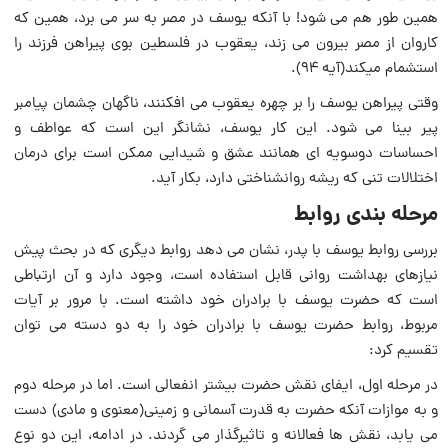
همین طور هم می شود! با آنکه یوسف در مصر به سر می برد، همین که
کاروان از مصر بیرون می زند، یعقوب در فلسطین بوى پیراهن فرزند را
استشمام میکند(آیه ۹۴).
وقتی پیراهن یوسف را بر چهره یعقوب می افکنند، ناگهان چشمان پیامبر
پیر بینا می شود. این کار یوسف، نشانگر این است که عواطف و
احساسات دوسویه اى همانند عشق و شیدایى‌ ممکن است‌ براى درمان
اختلالات تنى که ریشه روانشناختى دارد، بکار آید.
مرحله بندى روابط
بررسى روابط یوسف با پدر، نشان می دهد روابط دیگرى که در بحث پیش
نیازهاى بهداشت روانی قابل استفاده است، وجود دارد و آن ارتباطى
است که حضرت یوسف با برادران خود داشته است. با مرور بر آیات
مربوط، روابط حضرت یوسف با برادران خود را به دو دسته می توان
تقسیم کرد:
در مرحله اول، ایفاى نقش حضرت بیشتر انفعالى است. اما در مرحله دوم
و به موازات آنکه حضرت به قدرت آسمانى و زمینى(معنوى و مادى) دست
می یابد، نقش ها فعالانه و تاثیرگذار می گردند. در ادامه، این دو نوع