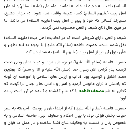
السلام) باشد. به مجرد اعتقاد به امامت امام علی (علیه السلام) و امامان
اهل بیت (علیهم السلام) کسی شیعه واقعی نمی شود. در جهان تشیع،
بسیارند کسانی که خود را پیروان اهل بیت (علیهم السلام) می دانند اما
در عین حال آنان شیعه واقعی محسوب نمی گردند.
شیعه واقعی دارای شروطی است که در احادیث اهل بیت (علیهم السلام)
نقل شده است. حضرت فاطمه (سلام الله علیها) با توجه به آیه تطهیر و
شأن نزول آن نیز از اهل بیت (علیهم السلام) به شمار می آیند.
حضرت فاطمه (سلام الله علیها) در بوستان نبوی و در خاندان وحی تحت
تربیت پدر گرامی اش رسول خدا (صلی الله علیه و اله و سلم) که بهترین
معلم اخلاق و توحید بود، آداب و ارزش های اسلامی را آموخت آن گونه
که باطنش با قرآن مانوس گردید و اسرار و دانش ها را چنان فرا گرفت که
مصحف فاطمه
کتابی به نام
را که علم گذشته و آینده در آن است پدید
آورد.
حضرت فاطمه (سلام الله علیها) که از ابتدا جان و روحش آمیخته به عطر
حیات بخش قرآنی بود، با بیان احکام و معارف الهی، جامعه اسلامی و به
خصوص زنان را نسبت به وظایف شان آشنا ساخت و در عمل به قرآن و