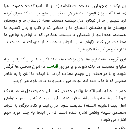
زن برگشت و جريان را به حضرت فاطمه (عليها السلام) گفت: حضرت زهرا
(سلام الله علیها) فرمود: به شوهرت بگو اين طور نيست كه خيال كرده
‏اى، شيعيان ما از نيكان اهل بهشت هستند همه دوستان ما و دوستان
دوستان ما و دشمنان دشمنان ما و كسانى كه با قلب و زبان تسلیم ما
هستند، همه اينها از شيعيان ما نيستند هنگامى كه با اوامر و نواهی ما
مخالفت می کنند (اوامر ما را انجام ندهند و از منهيات ما دست باز
ندارند) و مرتكب گناهان شوند.
اين گروه با همه اين ها اهل بهشت هستند؛ لکن بعد از اينكه به وسیله
قیامت
بلایا و مصیبت ها پاک شوند و یا در روز
به انواع سختی ها گرفتار
شوند و یا در طبقه اول جهنم معذب گردند تا اینکه ما آنان را به خاطر
محبتی که با ما داشته اند نجات می دهیم و به طرف خود مى ‏آوريم‏.
حضرت زهرا (سلام الله علیها) در حدیثی که از آن حضرت نقل شده به یک
شرط کلی شیعه واقعی اشاره فرمودند و آن این بود که از اوامر و نواهی
اهل بیت (علیهم السلام) متابعت شود. در روایت و کلام بزرگان به شراط
متعددی شیعه واقعی اشاره شده است که در اینجا به چند مورد مهم
اشاره می شود: