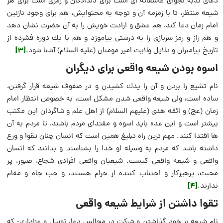
دعاى ندبه نجواى عاشقانه ‏اى است براى دلدادگان و رمزى است براى هر
شيعه منتظر، تا با زمزمه آن و توجه به محتوايش، هم براى وجود نازنين
امام زمان دعا كند، هم عشق و ارادت خويش را به آن حضرت نشان دهد
و هم راز و رمز سربازى را به درستى بياموزد و هم با يك دوره فشرده از
[3]
تاريخ پيامبران و دلايل ولايت امير مومنان (عليه السلام) آشنا شود.
اسوه بودن شیعه واقعی برای دیگران
نام تشيع را بردن و آن را يدك كشيدن و در صفوف شيعه قرار گرفتن،
ساده است، ولى شيعه‏ واقعى‏ شدن مشكل است، به خصوص انتظار امام
زمان (عج) و ائمّه هدى (عليهم السلام) از اهل علم و شاگردان اين مكتب
بيشتر است و اين عده بايد اسوه و مقتداى مردم باشند، تا مردم به آن
ها اقتدا كنند. مهم ‏ترين راه تبليغ همين است كه انسان چنان تقوا و ورع
داشته باشد كه مردم به وسيله او خدا را بشناسند و بدانند كه انسان
واقعى و شيعه‏ واقعى‏ كيست. شيعيان واقعى افرادى شجاع، صبور، پر
محبت، پرهيزكار و اجتناب كننده از حرام هستند، و حب جاه و مقام
[4]
ندارند.
تقوا داشتن از شرایط شیعه واقعی
نام شيعه بر خود گذاشتن و شركت در مجالس دعا، توسل و عزادارى- كه