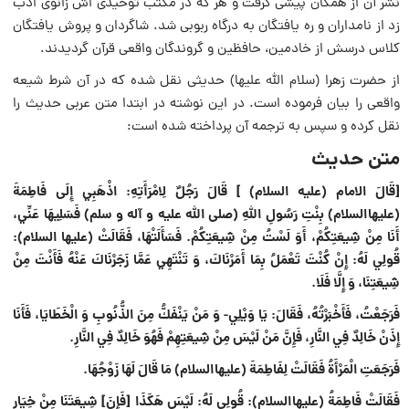
نشر آن از همگان پیشی گرفت و هر که در مکتب توحیدی اش زانوی ادب
زد از نامداران و ره یافتگان به درگاه ربوبی شد. شاگردان و پروش یافتگان
کلاس درسش از خادمین، حافظین و گروندگان واقعی قرآن گردیدند.
از حضرت زهرا (سلام الله علیها) حدیثی نقل شده که در آن شرط شیعه
واقعی را بیان فرموده است. در این نوشته در ابتدا متن عربی حدیث را
نقل کرده و سپس به ترجمه آن پرداخته شده است:
متن حدیث
[قَالَ الامام (علیه السلام) ‏] قَالَ رَجُلٌ لِامْرَأَتِهِ: اذْهَبِي إِلَى فَاطِمَةَ
(علیهاالسلام) بِنْتِ‏ رَسُولِ‏ اللَّهِ‏ (صلی الله علیه و آله و سلم) فَسَلِيهَا عَنِّي،
أَنَا مِنْ شِيعَتِكُمْ، أَوَ لَسْتُ مِنْ شِيعَتِكُمْ. فَسَأَلَتْهَا، فَقَالَتْ (علیها السلام):
قُولِي لَهُ: إِنْ كُنْتَ تَعْمَلُ بِمَا أَمَرْنَاكَ، وَ تَنْتَهِي عَمَّا زَجَرْنَاكَ عَنْهُ فَأَنْتَ مِنْ
شِيعَتِنَا، وَ إِلَّا فَلَا.
فَرَجَعْتُ، فَأَخْبَرْتُهُ، فَقَالَ: يَا وَيْلِي- وَ مَنْ يَنْفَكُّ مِنَ الذُّنُوبِ وَ الْخَطَايَا، فَأَنَا
إِذَنْ خَالِدٌ فِي النَّارِ، فَإِنَّ مَنْ لَيْسَ مِنْ شِيعَتِهِمْ فَهُوَ خَالِدٌ فِي النَّارِ.
فَرَجَعَتِ الْمَرْأَةُ فَقَالَتْ لِفَاطِمَةَ (علیهاالسلام) مَا قَالَ لَهَا زَوْجُهَا.
فَقَالَتْ فَاطِمَةُ (علیهاالسلام): قُولِي لَهُ: لَيْسَ هَكَذَا [فَإِنَ‏] شِيعَتَنَا مِنْ خِيَارِ