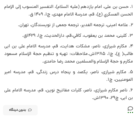
1. حسن بن على، امام يازدهم (عليه السلام)، التفسير المنسوب إلى الإمام
الحسن العسكري (ع)، قم، مدرسة الامام مهدی، چ1، 1409 ق.
2. علامه امينى، ترجمه الغدیر، ترجمه جمعى از نويسندگان، تهران.
3. کلینی، محمد بن یعقوب، كافي،قم، دارالحدیث، چ1، 1429ق.
4. مکارم شیرازی، ناصر، مشكات هدايت‏، قم، مدرسه الامام على بن ابى
طالب( ع)، چ1، 1385ش.ملاحظات: تهيه و تنظيم حجة الإسلام مسعود
مكارم و حجة الإسلام والمسلمين محمد رضا حامدى‏.
5. مکارم شیرازی، ناصر، يكصد و پنجاه درس زندگى‏، قم، مدرسه امير
المومنيين‏، چ1.
6. ناصر مكارم شيرازى، ناصر، كليات مفاتيح نوين، قم، مدرسه الامام على
بن ابى، چ29، 1390ش.
بدون دیدگاه