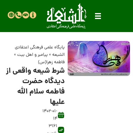
پایگاه علمی فرهنگی اعتقادی
الشیعه
»
پیامبر و اهل بیت
»
فاطمه زهرا(س)
شرط شیعه واقعی از
دیدگاه حضرت
فاطمه سلام الله
علیها
1402-01-
14
3161