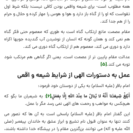
همه مطلوب است- براى شيعه‏ واقعى‏ بودن كافى نيست؛ بلكه شرط اول
تقواست كه او را از گناه باز دارد و هوا و هوس را مهار كرده و حلال و حرام
را از هم جدا كند.
مقام عصمت مانع ارتكاب گناه است به طورى كه معصوم حتى فكر گناه
هم نمى‏ كند و همان گونه كه انسان از نوشيدن آب گنديده جويها اكراه
دارد و دورى مى ‏كند، معصوم هم از ارتكاب گناه دورى مى‏ كند.
عدالت مقام پايين ‏تر از عصمت است، يعنى اگر گناهى هم مرتكب شود
[5]
توبه مى ‏كند.
عمل به دستورات الهی از شرایط شیعه و اقعی
امام باقر (عليه السلام) به يكى از دوستان خود فرمود:
أَبْلِغْ شِيعَتَنا أَنَّهُ لا يُنالُ ما عِنْدَ اللَّهِ إِلَّا بِعَمَلٍ
[6]
؛ به شيعيان ما بگو كه
هيچ‏كس به مواهب و رحمت ‏هاى الهى نمى ‏رسد مگر با عمل.
اين گفتار امام باقر (عليه السلام) پاسخى است به آن ها كه تصور مى
‏كنند تنها به عنوان قبول نام تشيع و ابراز عشق به خاندان پيغمبر (صلى
الله عليه و آله) مى ‏توانند بزرگترين مقام را در پيشگاه خدا داشته باشند،