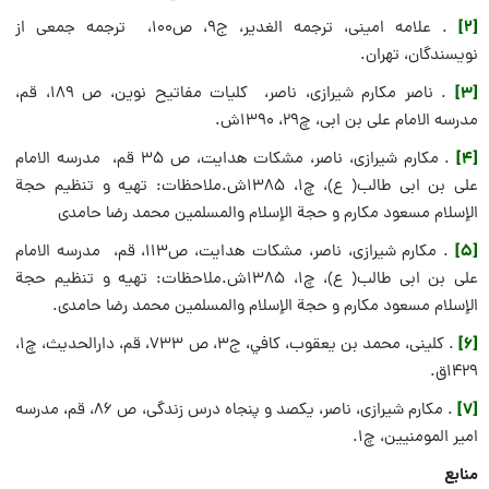
[2]
. علامه امينى، ترجمه الغدیر، ج9، ص100، ترجمه جمعى از
نويسندگان، تهران.
[3]
. ناصر مكارم شيرازى، ناصر، كليات مفاتيح نوين، ص 189، قم،
مدرسه الامام على بن ابى، چ29، 1390ش.
[4]
. مکارم شیرازی، ناصر، مشكات هدايت‏، ص 35 قم، مدرسه الامام
على بن ابى طالب( ع)، چ1، 1385ش.ملاحظات: تهيه و تنظيم حجة
الإسلام مسعود مكارم و حجة الإسلام والمسلمين محمد رضا حامدى‏
[5]
. مکارم شیرازی، ناصر، مشكات هدايت، ص113،‏ قم، مدرسه الامام
على بن ابى طالب( ع)، چ1، 1385ش.ملاحظات: تهيه و تنظيم حجة
الإسلام مسعود مكارم و حجة الإسلام والمسلمين محمد رضا حامدى‏.
[6]
. کلینی، محمد بن یعقوب، كافي، ج3، ص 733، قم، دارالحدیث، چ1،
1429ق.
[7]
. مکارم شیرازی، ناصر، يكصد و پنجاه درس زندگى‏، ص 86، قم، مدرسه
امير المومنيين‏، چ1.
منابع