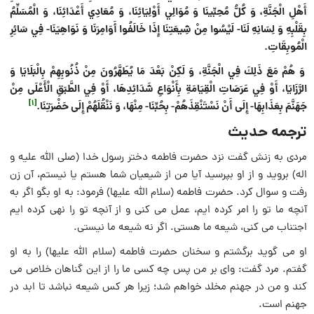
أَهْلِ الْجَنَّةِ، وَ كُلُّ مُحِبِّينَا وَ مُوَالِي أَوْلِيَائِنَا، وَ مُعَادِي أَعْدَائِنَا، وَ الْمُسَلِّمُ
بِقَلْبِهِ وَ لِسَانِهِ لَنَا- لَيْسُوا مِنْ شِيعَتِنَا إِذَا خَالَفُوا أَوَامِرَنَا وَ نَوَاهِيَنَا- فِي سَائِرِ
الْمُوبِقَاتِ.
وَ هُمْ مَعَ ذَلِكَ فِي الْجَنَّةِ، وَ لَكِنْ بَعْدَ مَا يُطَهَّرُونَ مِنْ ذُنُوبِهِمْ بِالْبَلَايَا وَ
الرَّزَايَا، أَوْ فِي عَرَصَاتِ الْقِيَامَةِ بِأَنْوَاعِ شَدَائِدِهَا، أَوْ فِي الطَّبَقِ الْأَعْلَى مِنْ
[1]
جَهَنَّمَ بِعَذَابِهَا- إِلَى أَنْ نَسْتَنْقِذَهُمْ- بِحُبِّنَا- مِنْهَا، وَ نَنْقُلَهُمْ إِلَى حَضْرَتِنَا.
ترجمه حدیث
مردى به زنش گفت نزد حضرت فاطمه دختر رسول خدا (صلى اللَّه عليه و
اله) برويد و از او بپرسيد آيا من از شيعيان شما هستم يا نيستم، آن زن
رفت و سوال كرد. حضرت فاطمه (سلام اللَّه عليها) فرمود: به او بگو اگر به
آنچه ما تو را امر کرده ایم، عمل مى ‏كنى و از آنچه تو را نهی کرده ایم
اجتناب می کنی، شيعه ما هستى. اگر نه شیعه ما نیستی.
او می گوید برگشتم و سخنان حضرت فاطمه (سلام الله علیها) را به او
گفتم. مرد گفت: واى بر من پس چه كسی ما را از اين گناهان خلاص مى‏
كند و من در جهنم مخلد خواهم شد؛ زيرا هر كس شيعه نباشد تا ابد در
جهنم است.