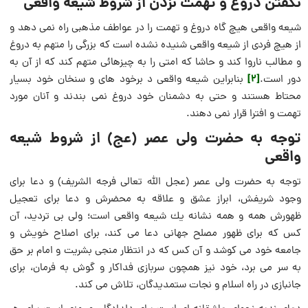
نگفتن دروغ و تهمت نزدن از شروط شیعه واقعی
شيعه واقعی هيچ گاه دروغ و تهمت را در عواطف مذهبى راه نمى ‏دهد و
از هيچ فردى از شيعه‏ واقعى‏ شنيده نشده است که بزرگى را متهم به دروغ
و مطالب ناروا كند و حاشا كه امتى را به چيزهائى متهم كند كه از آن به
[2]
دور است.
بنابراین شیعه واقعی د برخود های و سنخان خود بسیار
محتاط هستند و حتی به دشمنان خود دروغ نمی بندند و آنان مورد
تهمت و افترا قرار نمی دهند.
توجه به حضرت ولی عصر (عج) از شروط شیعه
واقعی
توجه به حضرت ولى عصر (عجل اللَّه تعالى فرجه الشريف) و دعا براى
وجود شريفش، ابراز عشق و علاقه به محضرش و دعا براى تعجيل
ظهورش همه و همه نشانه يك شيعه‏ واقعى‏ است؛ ولى بى ‏ترديد، آن
كس كه براى ظهور مصلح جهانى دعا مى ‏كند، براى اصلاح خويش و
جامعه خود مى‏ كوشد و آن كس كه در انتظار منجى بشريت و امام بر حق
به سر مى ‏برد، خود نيز همچون سربازى فداكار و گوش به فرمان، براى
جانبازى در راه اسلام و نجات ستمديدگان، تلاش مى‏ كند.