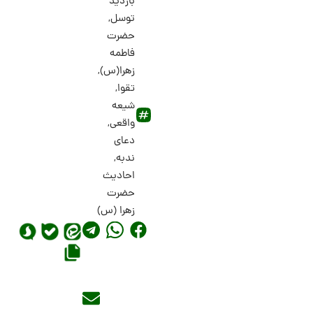
بازدید
توسل
,
حضرت
فاطمه
زهرا(س)
,
تقوا
,
شیعه
واقعی
,
دعای
ندبه
,
احادیث
حضرت
زهرا (س)