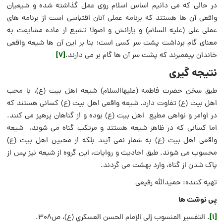
در حالى كه مى ‏دانيم اساس اسلام روى عمل گذاشته شده و شيعيان
واقعى آن ها هستند كه برنامه عملى آنان اقتباسى است از برنامه ‏هاى
عملى على (عليه السلام) و يارانش و اصولا تشيع از ماده مشايعت به
معناى گام برداشت پشت سر كسى است؛ بنا بر اين آن ها شيعه واقعى
[7]
خاندان پيغمبرند كه پشت سر آن ها گام بر مى ‏دارند.
نتیجه گیری
طبق سخن حضرت فاطمه (علیهاالسلام) شیعه اهل بیت (ع)، با محب
اهل بیت (ع) تفاوت دارد. شیعه واقعی اهل بیت (ع) کسانی هستند که
در اوامر و نواهی مطیع اهل بیت (ع) بوده و از گناهان پرهیز می کنند.
اما کسانی که در ظاهر شیعه هستند و مرتکب گناه می شوند، شیعه
واقعی اهل بیت (ع) به شمار نمی آیند بلکه از محبین اهل بیت (ع)
محسوب می شوند. طبق احادیث و روایات، این گروه از شیعه نیز پس از
پاک شدن از گناه، وارد بهشت می گردند.
تهیه کننده: حمیدالله رفیعی
پی نوشت ها
[1]
. التفسير المنسوب إلى الإمام الحسن العسكري (ع)، ص308.