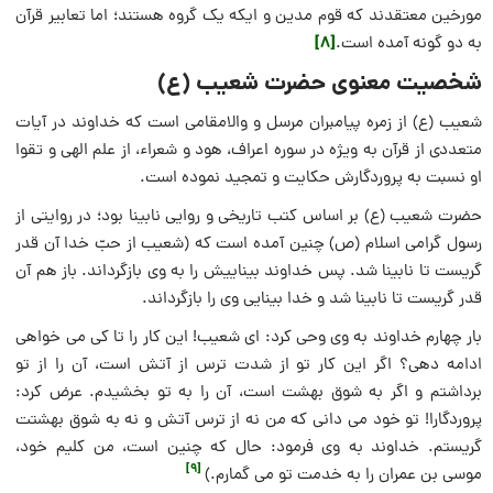
مورخین معتقدند که قوم مدین و ایکه یک گروه هستند؛ اما تعابیر قرآن
[8]
به دو گونه آمده است.
شخصیت معنوی حضرت شعیب (ع)
شعيب (ع) از زمره پيامبران مرسل و والامقامی است که خداوند در آيات
متعددی از قرآن به ویژه در سوره اعراف، هود و شعراء، از علم الهی و تقوا
او نسبت به پروردگارش حكايت و تمجید نموده است.
حضرت شعیب (ع) بر اساس کتب تاریخی و روایی نابینا بود؛ در روایتی از
رسول گرامی اسلام (ص) چنین آمده است که (شعیب از حبّ خدا آن‏ قدر
گریست تا نابینا شد. پس خداوند بیناییش را به وی بازگرداند. باز هم آن
قدر گریست تا نابینا شد و خدا بینایی وی را بازگرداند.
بار چهارم خداوند به وی وحی کرد: ای شعیب! این کار را تا کی می‏ خواهی
ادامه دهی؟ اگر این کار تو از شدت ترس از آتش است، آن را از تو
برداشتم و اگر به شوق بهشت است، آن را به تو بخشیدم. عرض کرد:
پروردگارا! تو خود می ‏دانی که من نه از ترس آتش و نه به شوق بهشتت
گریستم. خداوند به وی فرمود: حال که چنین است، من کلیم خود،
[9]
موسی بن عمران را به خدمت تو می ‏گمارم.)