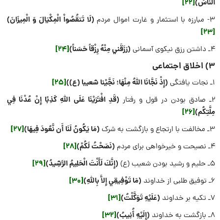
النَّاسَ)
[22]
(لَا تَنقُصُواْ الْمِکْیَالَ وَ الْمِیزَانَ)
3- مبارزه با استثمار و غارت اموال مردم
[23]
(رَزَقَني مِنْهُ رِزْقاً حَسَناً)
[24]
4ـ داشتن رزق نیکوی آسمانی
3) اخلاق اجتماعی
(إِذْ نَجَّانَا اللَّهُ مِنْهَا؛ نَجَّیْنا شعیبا (ع))
[25]
1ـ نجات یافتگی
(قَدِ افْتَرَيْنَا عَلَى اللَّهِ كَذِبًا إِنْ عُدْنَا فِي
2ـ صادق بودن در قول و رفتار
مِلَّتِكُم)
[26]
(مَا يَكُونُ لَنَا أَن نَّعُودَ فِيهَا)
[27]
3ـ مخالفت با ارتجاع و بازگشت به شرک
(نَصَحْتُ لَكُمْ)
[28]
4ـ نصیحت و خیرخواهی برای مردم
(إِنَّكَ لَأَنْتَ الْحَلِيمُ الرَّشِيدُ)
[29]
5ـ حلیم و رشید بودن شعیب (ع)
(مَا تَوْفِيقِي إِلاَّ بِاللّهِ)
[30]
6ـ توفیق طلبی از خداوند
(عَلَيْهِ تَوَكَّلْتُ)
[31]
7ـ تکیه بر خداوند
(إِلَيْهِ أُنِيبُ)
[32]
8ـ بازگشت به خداوند