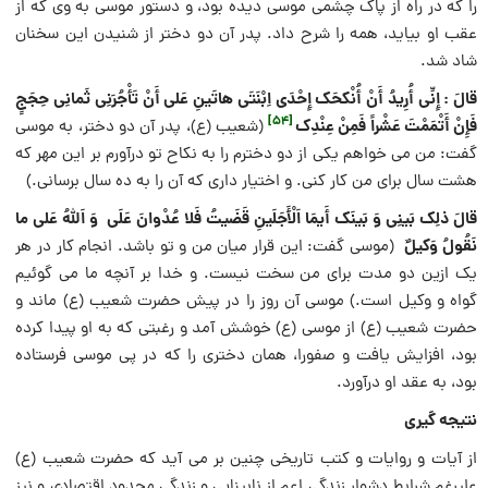
را که در راه از پاک چشمى موسى دیده بود، و دستور موسى به وى که از
عقب او بیاید، همه را شرح داد. پدر آن دو دختر از شنیدن این سخنان
شاد شد.
قالَ : إِنِّی أُرِیدُ أَنْ أُنْکحَک إِحْدَى اِبْنَتَی هاتَینِ عَلى أَنْ تَأْجُرَنِی ثَمانِی حِجَجٍ
[54]
فَإِنْ أَتْمَمْتَ عَشْراً فَمِنْ عِنْدِک
(شعیب (ع)، پدر آن دو دختر، به موسى
گفت: من مى خواهم یکى از دو دخترم را به نکاح تو درآورم بر این مهر که
هشت سال براى من کار کنى. و اختیار دارى که آن را به ده سال برسانى.)
قالَ ذلِک بَینِی وَ بَینَک أَیمَا اَلْأَجَلَینِ قَضَیتُ فَلا عُدْوانَ عَلَی وَ اَللّهُ عَلى ما
نَقُولُ وَکیلٌ
(موسى گفت: این قرار میان من و تو باشد. انجام کار در هر
یک ازین دو مدت براى من سخت نیست. و خدا بر آنچه ما مى گوئیم
گواه و وکیل است.) موسى آن روز را در پیش حضرت شعیب (ع) ماند و
حضرت شعیب (ع) از موسى (ع) خوشش آمد و رغبتى که به او پیدا کرده
بود، افزایش یافت و صفورا، همان دخترى را که در پى موسى فرستاده
بود، به عقد او درآورد.
نتیجه گیری
از آیات و روایات و کتب تاریخی چنین بر می آید که حضرت شعیب (ع)
علیرغم شرایط دشوار زندگی اعم از نابینایی و زندگی محدود اقتصادی و نیز