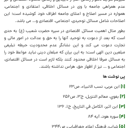
عدم همراهی جامعه با وی در مسائل اخلاقی، اعتقادی و اجتماعی،
همواره در مسیر اصلاح و اعتلای جامعه اطراف خود کوشیده است؛ این
اصلاحات شامل مسائل توحیدی، اجتماعی، اقتصادی و… می باشد.
بطور مثال اهمیت مسائل اقتصادی در سیره حضرت شعیب (ع) به حدی
است که بعد از دعوت به توحید آنها را به حق و عدالت در امور مالی و
تجارت دعوت می کند و این نشانگر عدم محدودیت حیطه تبلیغی
مبلغین دین الهی است؛ به این بیان که مبلغان دینی نباید مواعظ خود را
به مسائل صرفا اخلاقی محدود کنند بلکه لازم است در مسائل اقتصادی،
اجتماعی و … نیز از اظهار حق، هراس نداشته باشند.
پی نوشت ها
[1]
ابن عربی، نسب الانبیاء، ص23
[2]
بغوي، معالم التنزیل، ج3، ص256
[3]
ابن اثیر، الكامل في التاريخ، ج1، 136
[4]
سوره هود، آیه 84
[5]
شراب، فرهنگ اعلام جغرافیایی، ص344