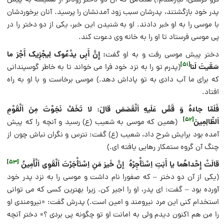
فرو فرستى، نیازمندم.) هنگامى که آن دو دختر زودتر از همیشه به پیش
پدر خود بازگشتند، پدرشان سبب زود آمدنشان را پرسید. آنان برخوردشان
با موسى را به او خبر دادند. او به شنیدن این خبر، یکى از دو دختر را در
پى موسى فرستاد تا او را به خانه وى دعوت کند.
: إِنَّ أَبِی یدْعُوک لِیجْزِیک أَجْرَ ما
دختر پیش موسى رفت و به او گفت
[51]
سَقَیتَ لَنا
(پدرم تو را به نزد خود فرا مى خواند تا به خاطر گوسپندانى
که براى ما آب دادى به تو پاداش دهد.) موسى برخاست و با او به راه
افتاد.
فَلَمّا جاءَهُ وَ قَصَّ عَلَیهِ اَلْقَصَصَ قالَ: لا تَخَفْ نَجَوْتَ مِنَ اَلْقَوْمِ
[52]
اَلظّالِمِینَ
(همین که موسى به شعیب (ع) رسید و آنچه را که پیش
آمده بود برایش شرح داد، شعیب (ع) گفت: نترس و نگران نباش چون از
چنگ آن گروه ستمکار رهایی یافته اى.)
[53]
قالَتْ إِحْداهُما یا أَبَتِ اِسْتَأْجِرْهُ إنَّ خَیرَ مَنِ اِسْتَأْجَرْتَ اَلْقَوِی اَلْأَمِینُ
(یکى از آن دو دختر – که صفورا نام داشت و موسى را به نزد پدر خود
آورده بود – گفت: اى پدر، او را اجیر کن. زیرا بهترین کسى که مى توانى
استخدام کنى این مرد نیرومند و امین است.) پدرش گفت: «نیرومندى او
را من هم اکنون دیدم ولى به امانت او تو چگونه پى بردى ؟» دختر آنچه