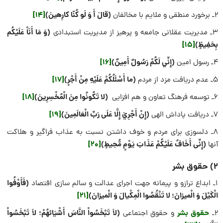
(قالَ أَ وَ لَو كُنّا كارِهينَ)
[14]
2ـ برخورد منطقی و ملایم با مخالفان
(وَ مَا أَنَاْ عَلَيْكُم
3ـ مدیریت عقلانی جامعه و پرهیز از مدیریت استبدادی
بِحَفِيظٍ)
[15]
(إِنِّي لَكُمْ رَسُولٌ أَمِينٌ)
[16]
4ـ رسول امین
(ما أَسْئَلُكُمْ عَلَيْهِ مِنْ أَجْرٍ)
[17]
5ـ عدم دریافت مزد از مردم
(لا تَکُونُوا مِنَ الْمُخْسِرِینَ)
[18]
6ـ توسعه فرهنگ تعاون و هم افزایی
(إِنْ أَجْرِيَ إِلَّا عَلَى رَبِّ الْعَالَمِينَ)
[19]
7ـ دریافت پاداش الهی
8ـ دلسوزی برای مردم و خوف داشتن نسبت به عذاب فراگیر و هلاکت
(إِنِّی أَخَافُ عَلَیْکُمْ عَذَابَ یَوْمٍ مُّحِیطٍ)
[20]
آنها
2) حقوق بشر
(فَأَوْفُوا
1ـ ابداع ترازو و پیمانه جهت اجرای عدالت و سالم‏ سازی اقتصاد
الْکَیْلَ وَ الْمیزانَ؛ لا تَنْقُصُوا الْمِکْیالَ وَ الْمیزانَ)
[21]
حقوق بشر
(لاَ تَبْخَسُواْ النَّاسَ أَشْيَائهُمْ؛ لاَ تَبْخَسُواْ
2ـ
و حقوق اجتماعی