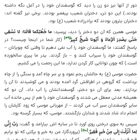
دور از آنها نیز دو زن را دید که گوسفندان خود را در آغل نگه داشته
بودند.) این دو تن، دختران شعیب پیغمبر بودند. برخى نیز گفته اند:
دختران یثرون بودند که برادرزاده شعیب (ع) بود.
ما خَطْبُکما قالَتا: لا نَسْقِی
موسى همین که آن دو دختر را دید، پرسید:
[49]
حَتّى یصْدِرَ اَلرِّعاءُ وَ أَبُونا شَیخٌ کبِیرٌ
(کار شما در اینجا چیست؟ در
پاسخ گفتند: ما گوسفندان خود را آب نمى دهیم تا وقتى که چوپانان –
گوسفندان خود را سیراب کنند و – باز گردند. پدر ما پیرى سالخورده
است.) که چون توانایی کار کردن ندارد، ما این زحمت را مى کشیم.
حضرت موسى (ع) به حالشان رحم نمود و بر سر چاه آمد و سنگى را از چاه
برداشت که گروهى در اطرافش گرد آمده بودند و مى کوشیدند تا آن را
بردارند. بعد براى آن دو دختر، گوسفندانشان را آب داد. آن دو که
همیشه مدتى معطل مى شدند و گوسفندان خود را هم از پس مانده آب
سایر گوسفندان سیر آب مى کردند – از مهربانى موسى که زود کارشان را
انجام داد شاد شدند و شتابان بازگشتند. موسى، که بسیار گرسنه بود.
رَبِّ إِنِّی
سپس به سوى درختى روى آورد تا در سایه اش بیارامد و گفت:
[50]
لِما أَنْزَلْتَ إِلَی مِنْ خَیرٍ فَقِیرٌ.
(پروردگارا، من به خیر و برکتى که تو برایم