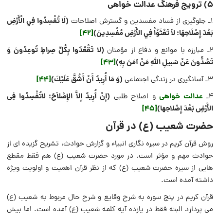
5) ترویج فرهنگ عدالت خواهی
(لَا تُفْسِدُوا فِي الْأَرْضِ
1ـ جلوگیری از فساد مفسدین و گسترش اصلاحات
بَعْدَ إِصْلَاحِهَا؛ لاَ تَعْثَوْاْ فِي الأَرْضِ مُفْسِدِينَ)
[42]
(لا تَقْعُدُوا بِکُلِّ صِراطٍ تُوعِدُونَ وَ
2ـ مبارزه با موانع و دفاع از مؤمنان
تَصُدُّونَ عَنْ سَبیلِ اللَّهِ مَنْ آمَنَ بِهِ)
[43]
(وَ مَا أُرِيدُ أَنْ أَشُقَّ عَلَيْكَ)
[44]
3ـ آسان‏گیری در زندگی اجتماعی
عدالت خواهی
(إِنْ أُرِيدُ إِلاَّ الإِصْلاَحَ؛ لاتُفْسِدُوا فِی
4ـ
و اصلاح طلبی
الأَرْضِ بَعْدَ إِصْلاحِها)
[45]
حضرت شعیب (ع) در قرآن
روش قرآن کریم در سیره نگاری انبیاء و گزارش حوادث، تشریح گزیده ای از
حوادث مهم و مؤثر است. در مورد حضرت شعیب (ع) هم فقط مقطع
هایی از سیره حضرت شعیب (ع) که از نظر قرآن اهمیت و اولویت ویژه
داشته آمده است.
قرآن کریم در پنج سوره به شرح وقایع و شرح حال مربوط به شعیب (ع)
می پردازد البته فقط در یازده آیه کلمه شعیب (ع) آمده است. اما بیش