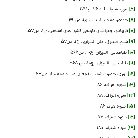
[6]
سوره شعراء، آیه 176 و 177
[7]
حموی، معجم البلدان، ج۱، ص۲۹۱
[8]
قرچانلو، جغرافیای تاریخی کشور های اسلامی، ج1، ص157
[9]
شیخ صدوق، علل الشرایع، ج1، ص57
[10]
طباطبایی، المیزان، ج10، ص566
[11]
طباطبایی، الميزان، ج‏10، ص 568
[12]
نوری، حضرت شعیب (ع): پیامبر جامعه‏ ساز، ص23
[13]
سوره اعراف، 86
[14]
سوره اعراف، 88
[15]
سوره هود، 86
[16]
سوره شعراء، 178
[17]
سوره شعراء، 180