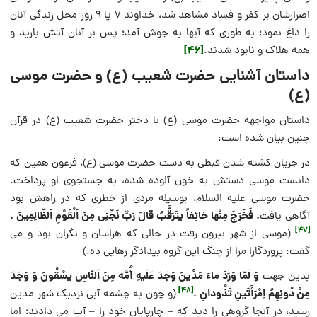
اصرارشان بر کفر و فساد مشاهد شد، خداوند 7 یا 9 روز محل زندگی آنان
را داغ نمود؛ به طوری که آب‏ها به جوش آمد؛ پس بر آنان آتش بارید و
[46]
همه هلاک و نابود شدند.
داستان آشنایی حضرت شعیب (ع) و حضرت موسی
(ع)
داستان مواجهه حضرت موسی (ع) با دختر حضرت شعیب (ع) در قرآن
چنین بیان شده است:
در جریان کشته شدن قبطی به دست حضرت موسی (ع)، فرعون همین که
دانست موسى دستش به خون آلوده شده، به جستجوى او پرداخت.
حضرت موسى علیه السلام، بوسیله مردی از خطرى که در راهش بود
. فَخَرَجَ مِنْها خائِفاً یتَرَقَّبُ قالَ رَبِّ نَجِّنِی مِنَ اَلْقَوْمِ اَلظّالِمِینَ .
آگاهى یافت
[47]
(موسى از شهر بیرون رفت در حالی که هراسان و نگران بود و مى
گفت: پروردگارا مرا از چنگ این گروه بیدادگر رهایى ده.)
وَ
لَمّا وَرَدَ ماءَ مَدْینَ وَجَدَ عَلَیهِ أُمَّه مِنَ اَلنّاسِ یسْقُونَ وَ وَجَدَ
بدین جهت
[48]
مِنْ دُونِهِمُ اِمْرَأَتَینِ تَذُودانِ .
(و چون به چشمه آبى نزدیک شهر مدین
رسید، در آنجا گروهى را دید که – چارپایان خود را – آب مى دادند؛ اما