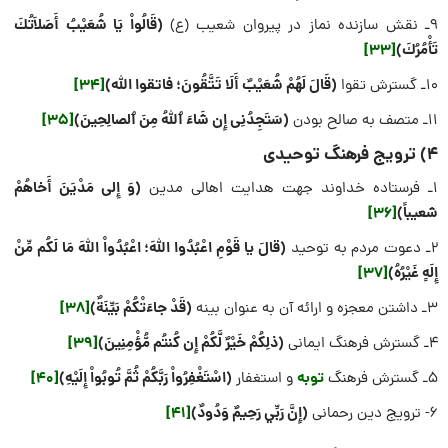
(قَالُواْ يَا شُعَيْبُ أَصَلاَتُكَ
9ـ نقش سازنده نماز در پیروان شعیب (ع)
تَأْمُرُكَ)
[33]
(قَالَ لَهُمْ شُعَيْبٌ أَلَا تَتَّقُونَ؛ فاتقوا الله)
[34]
10ـ گسترش تقوا
(سَتَجِدُنِی إِن شَاءَ
ٱ
للَّهُ مِنَ
ٱ
لصالِحِينَ)
[35]
11ـ متصف به صالح بودن
4) ترویج فرهنگ توحیدی
(وَ إِلی مَدْیَنَ أَخاهُمْ
1ـ فرستاده خداوند جهت هدایت اهالی مدین
شعیباً)
[36]
(قالَ یا قَوْمِ اعْبُدُوا اللّهَ؛ اعْبُدُواْ اللّهَ مَا لَكُم مِّنْ
2ـ دعوت مردم به توحید
إِلَهٍ غَيْرُهُ)
[37]
(قَدْ جاءَتْکُمْ بَیِّنَةٌ)
[38]
3ـ داشتن معجزه و ارائه آن به عنوان بینه
(ذلِکُمْ خَيْرٌ لَّكُمْ إِن كُنتُم مُّؤْمِنِينَ)
[39]
4ـ گسترش فرهنگ ایمانی
توبه
(اسْتَغْفِرُواْ رَبَّكُمْ ثُمَّ تُوبُواْ إِلَيْهِ)
[40]
5ـ گسترش فرهنگ
و استغفار
(إِنَّ رَبِّي رَحِيمٌ وَدُودٌ)
[41]
6- ترویج دین رحمانی