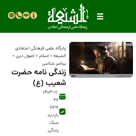
پایگاه علمی فرهنگی اعتقادی
الشیعه
»
اسلام
»
اصول دین
»
پیامبر شناسی
زندگی نامه حضرت
شعیب (ع)
1403-11-
27
838
بازدید
سبک
زندگی
,