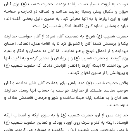
درست به ثروت بسیار دست یافته بودند. حضرت شعیب (ع) برای آنان
میزان و مکیال یعنی وسیله رعایت عدالت و انصاف در تجارت و معامله
آورد و این ابزارها را به آنها معرفی کرد. به همین دلیل بعضی گفته‏ اند:
ترازو و وسایل اندازه ‏گیری کالاها، ابتکار شعیب (ع) است.
حضرت شعیب (ع) شروع به نصحیت آنان نمود؛ از آنان خواست خداوند
یکتا را پرستش کنند؛ آنان را تشویق کرد تا به اقامه عدل، انصاف، احسان
بپردازند و از اعمال قبیح پرهیز نمایند. امّا آنان به عصیان و انکار و تمرد
روی آوردند و حضرت شعیب (ع) و پیروانش را تحقیر ‏کرده و به اذیت آنها
می‏ پرداختند تا اینکه آزارها را آنقدر افزایش دادند که حضرت شعیب (ع)
و پیروانش را از مدین اخراج کردند.
وقتی حضرت شعیب (ع) دید راهی برای هدایت آنان باقی نمانده و آنان
موجب مفاسد هستند از خداوند خواست به حساب آنها برسد. خداوند
هم آنان را به عذاب زلزله مبتلا ساخت و شهر و مردمان فاسدش هلاک و
نابود شدند.
خداوند پس از آن، حضرت شعیب (ع) را به سوی ایکه و اصحاب ایکه
فرستاد. ایکه به کفر و شرک روی آورده بودند و نصایح حضرت شعیب (ع)
را نمی‏ پذیرفتند حتی شعیب (ع) را تکذیب و مسخره می‏ کردند. وقتی