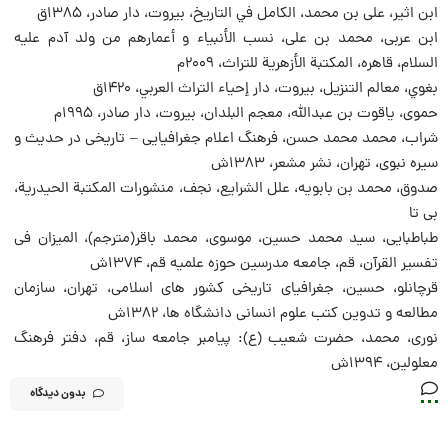
ابن اثیر، علی بن محمد، الكامل في التاريخ، بیروت، دار صادر، 1385ق
ابن عربی، محمد بن علی، نسب الأنبياء و أعمارهم من ولد آدم عليه
السلام، قاهره، المکتبة الأزهرية للتراث، 2009م
بغوي، معالم التنزیل، بیروت، دار إحياء التراث العربي‏، 1420ق
حموی، یاقوت بن عبدالله، معجم البلدان، بیروت، دار صادر، 1995م
شراب، محمد محمد حسن، فرهنگ اعلام جغرافیایی – تاریخی در حدیث و
سیره نبوی، تهران، نشر مشعر، 1383ش
صدوق، محمد بن بابویه، علل الشرایع، نجف، منشورات المكتبة الحيدرية،
بی تا
طباطبایی، سید محمد حسین، موسوی، محمد باقر(مترجم)، المیزان فی
تفسیر القرآن، قم، جامعه مدرسين حوزه علميه قم‏، 1374ش
قرچانلو، حسین، جغرافیای تاریخی کشور های اسلامی، تهران، سازمان
مطالعه و تدوين کتب علوم انسانی دانشگاه ها، 1382ش
نوری، محمد، حضرت شعیب (ع): پیامبر جامعه‏ ساز، قم، دفتر فرهنگ
معلولین، 1394ش
بدون دیدگاه