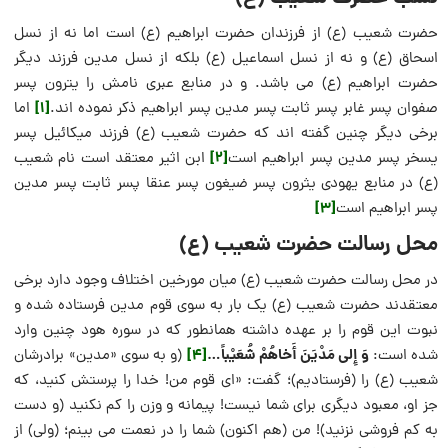
حضرت شعیب (ع) از فرزندان حضرت ابراهیم (ع) است اما نه از نسل
اسحاق (ع) و نه از نسل اسماعیل (ع) بلکه از نسل مدین فرزند دیگر
حضرت ابراهیم (ع) می باشد. و در منابع عبری نامش را یترون پسر
[1]
صفوان پسر غابر پسر ثابت پسر مدین پسر ابراهیم ذکر نموده اند.
اما
برخی دیگر چنین گفته اند که حضرت شعیب (ع) فرزند میکائیل پسر
[2]
یسخر پسر مدین پسر ابراهیم است
ابن اثیر معتقد است نام شعیب
(ع) در منابع یهودی یثرون پسر ضیغون پسر عنقا پسر ثابت پسر مدین
[3]
پسر ابراهیم است
محل رسالت حضرت شعیب (ع)
در محل رسالت حضرت شعیب (ع) میان مورخین اختلاف وجود دارد برخی
معتقدند حضرت شعیب (ع) یک بار به سوی قوم مدین فرستاده شده و
نبوت این قوم را بر عهده داشته همانطور که در سوره هود چنین وارد
وَ إِلى مَدْيَنَ أَخاهُمْ شُعَيْباً…
[4]
شده است:
(و به سوى «مدين» برادرشان
شعيب (ع) را (فرستاديم)؛ گفت: «اى قوم من! خدا را پرستش كنيد، كه
جز او، معبود ديگرى براى شما نيست! پيمانه و وزن را كم نكنيد (و دست
به كم فروشى نزنيد)! من (هم اكنون) شما را در نعمت مى بينم؛ (ولى) از