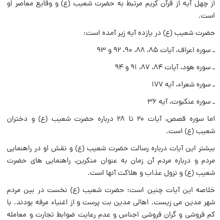
از چهل آیه از قرآن کریم مرتبط به حضرت شعیب (ع) و وقایع معاصر او
است.
حضرت شعیب (ع) در یازده آیه زیر آمده است:
ـ سوره اعراف، آیات 85، 88، 90، 92 و 93
ـ سوره هود، آیات 84، 87، 91 و 94
ـ سوره شعراء، آیه 177
ـ سوره عنکبوت، آیه 36
اما سوره قصص، آیات 20 تا 28 درباره حضرت شعیب (ع) و دختران
شعیب (ع) است.
بیشتر این آیات درباره رسالت حضرت شعیب (ع) و نقش او در راهنمایی
مردم و درباره مردم آن زمان به عنوان منکرین، راهنمایی ‏های حضرت
شعیب (ع) و نزول عذاب و هلاکت آنها است.
خلاصه این آیات چنین است: حضرت شعیب (ع) نخست در بین مردم
شهر مدین می‏ زیست. اهالی مدین بت پرست و از اغنیاء مرفه بودند. با
کم‏ فروشی و گران فروشی اجناس و عدم رعایت ضوابط تجارت و معامله