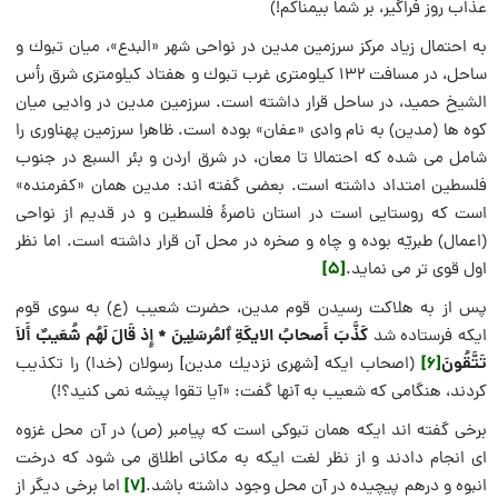
عذاب روز فراگير، بر شما بيمناكم!)
به احتمال زياد مركز سرزمين مدين در نواحى شهر «البدع»، ميان تبوك و
ساحل، در مسافت 132 كيلومترى غرب تبوك و هفتاد كيلومترى شرق رأس
الشيخ حميد، در ساحل قرار داشته است. سرزمين مدين در واديى ميان
كوه ها (مدين) به نام وادى «عفان» بوده است. ظاهرا سرزمين پهناورى را
شامل مى شده كه احتمالا تا معان، در شرق اردن و بئر السبع در جنوب
فلسطين امتداد داشته است. بعضى گفته اند: مدين همان «كفرمنده»
است كه روستايى است در استان ناصرۀ فلسطين و در قديم از نواحى
(اعمال) طبريّه بوده و چاه و صخره در محل آن قرار داشته است. اما نظر
[5]
اول قوى تر مى نمايد.
پس از به هلاکت رسیدن قوم مدین، حضرت شعیب (ع) به سوی قوم
كَذَّبَ أَصحابُ الايكَةِ
ٱ
لمُرسَلِينَ
*
إِذ قَالَ لَهُم شُعَيبٌ أَلاَ
ایکه فرستاده شد
تَتَّقُونَ
[6]
(اصحاب ايكه [شهرى نزديك مدين] رسولان (خدا) را تكذيب
كردند، هنگامى كه شعيب به آنها گفت: «آيا تقوا پيشه نمى كنيد؟!)
برخی گفته اند ایکه همان تبوکی است که پیامبر (ص) در آن محل غزوه
ای انجام دادند و از نظر لغت ایکه به مکانی اطلاق می شود که درخت
[7]
انبوه و درهم پيچيده در آن محل وجود داشته باشد.
اما برخی دیگر از