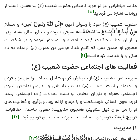
علامه طباطبایی نیز در مورد نابینایی حضرت شعیب (ع) به همین دسته از
[10]
روایات اشاره می فرماید
«إِنِّي لَكُمْ رَسُولٌ أَمين‏»
حضرت شعیب (ع) خود را رسولى امين
و مصلح
«إِنْ أُريدُ إِلاَّ الْإِصْلاحَ مَا اسْتَطَعْت‏»
معرفی نموده و خداى تعالى همه اينها
را از آن جناب حكايت كرده و امضاء و تصديق نموده و در شخصيت
معنوى او همين بس كه كليم خدا، موسى بن عمران (ع) نزديك به ده
[11]
سال او را خدمت كرده است‏
فعالیت های اجتماعی حضرت شعیب (ع)
سیره حضرت شعیب (ع) از نظر قرآن کریم، شامل پنجاه سرفصل مهم فردی
و اجتماعی است. شعیب (ع) به رغم نابینایی و به ‏رغم نداشتن نیروی
اجتماعی همراه و یاوران مطیع، توانست تحولات ژرف اجتماعی پدید
آورد؛ چون انسانی خودساخته و با عزم و اراده بود. ویژگی‏ها و فعالیت های
او را می توان ذیل عناوینی همچون مدیریت؛ حقوق جامعه، اخلاقیات،
[12]
ترویج فرهنگ توحیدی، اصلاحات، مبارزه با مفسدین ترسیم کرد:.
1) مدیریت
(وَ اذْكُرُواْ إِذْ كُنتُمْ قَلِيلاً فَكَثَّرَكُمْ)
[13]
1ـ افزایش نیروی انسانی