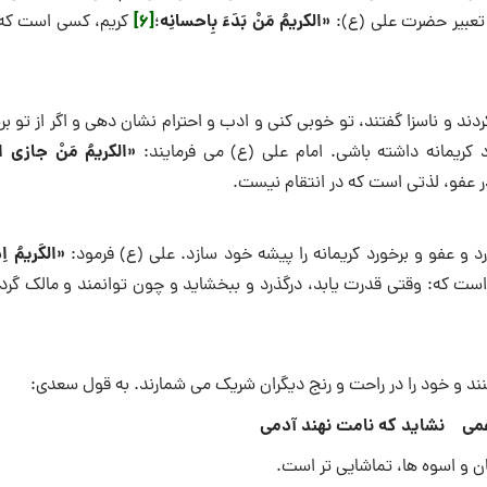
«الکریمُ مَنْ بَدَءَ بِاحسانِه
[6]
تعبیر حضرت على (ع):
؛
کریم، کسى است که آ
کردند و ناسزا گفتند، تو خوبى کنى و ادب و احترام نشان دهى و اگر از تو بر
«الکریمُ مَنْ جازى الأ
د کریمانه داشته باشی. امام علی (ع) می فرمایند:
ر عفو، لذتى است که در انتقام نیست.
«الکَریمُ اِذ
د و عفو و برخورد کریمانه را پیشه خود سازد. على (ع) فرمود:
ت که: وقتى قدرت یابد، درگذرد و ببخشاید و چون توانمند و مالک گردد
ند و خود را در راحت و رنج دیگران شریک‌ مى شمارند. به قول سعدى:
غمى نشاید که نامت نهند آدمى
گان و اسوه ها، تماشایى تر است.