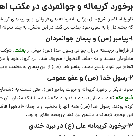
برخورد کریمانه و جوانمردی در مکتب اه
تاریخ اسلام و شرح حال بزرگان، اندوخته های فراوانی از برخوردهای کریم
که چشم دل را به سوی خود جذب می کند. در این بخش، به چند نمونه اش
1-پیامبر (ص) و پیمان جوانمردان
بعثت
از فرازهای برجسته دوران جوانی رسول خدا (ص) پیش از
، شرکت 
مظلومان بستند و به «حلف الفضول» معروف شد. این گروه، خود را ملزم
تجاوز می شود پاسخ دهند. پیامبر خدا (ص) از این پیمان به عظمت و نیکی 
2-رسول خدا (ص) و عفو عمومی
نمونه دیگر از برخورد کریمانه و مروت پیامبر (ص)، حتی نسبت به دش
فتح مکه
که مسلمانان پیروزمندانه وارد مکه شدند، با آنکه مکیان، آن ح
اذهبوا فانت
کرده بودند، رسول خدا (ص) همه آنها را بخشبد و با جمله «
این برخورد کریمانه با دشمن نیز، نشان روحیه والای او بود.
3-برخورد کریمانه علی (ع) در نبرد خندق