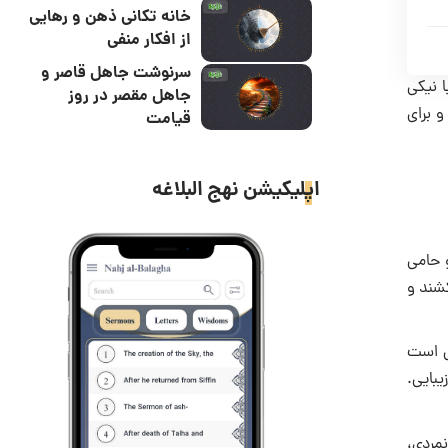
خانه تکانی ذهن و رهایی
از افکار منفی
سرنوشت جاهل قاصر و
ا نیکى
جاهل مقصر در روز
و براى
قیامت
اپلیکیشن نهج البلاغه
 حامى
شند و
ى است
یبایى.
مردى،