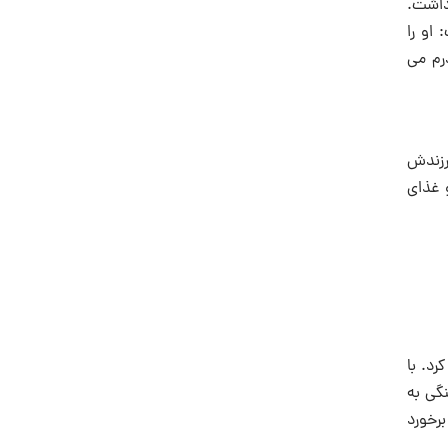
 داشت.
او را
رم می
رزندش
و غذای
رد. با
گی به
برخورد