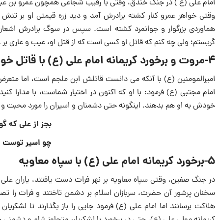
امام علی (ع ) در جنگ خندق، وقتی با رقیب شجاعی همچون عمرو بن عبدود د
وقتی خواهر عمرو کنار کشته برادرش آمد و دید زره قیمتی او بر تنش 
هماوردی بزرگوار و جوانمرد کشته است. سپس در سوگ برادرش اشعاری 
گریستم؛ ولی چه کنم که قاتل او کسی است که از قتل او، عیب و عاری بر
4-مروت و برخورد کریمانه امام علی (ع) با قاتل خود
امیرالمومنین (ع) با آنکه می دانست قاتلش ابن ملجم است، اما متعرض
امام مجتبی (ع) فرمود: با او که اکنون در اختیار شماست، با مدارا کنید 
خودش به او هم بدهند. اینگونه حتی دشمنان و اسیران را مورد محبت و م
بجز از علی که گ
چو اسیر توست اک
5-برخورد کریمانه امام علی (ع) با سپاه معاویه
در جنگ صفین، وقتی سپاه معاویه بر نهر فرات دست یافتند، یاران علی (
سخنان پرشور آن حضرت، سربازان اسلام بر دشمن تاختند و فرات را تصرف 
هلاکت برسانند اما امام علی (ع) فرمود جایی را باز بگذارند تا لشکریان 