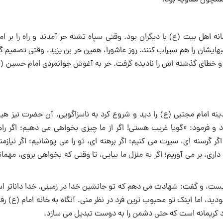
 همچون معاویه بود.
ه اهل بیت (ع) با دیگران بود. وقتی سپاه تشنه حر آمدند و راه را بر ام
ایشان را هم سیراب کنند. روز عاشورا، همین حر بن یزید، وقتی تصمیم گر
 و خطای گذشته اش را نادیده گرفت. حر به آغوش جوانمردی امام حسین (ع)
ینه امام مجتبی (ع) را دید و شروع کرد به ناسزاگویی. آن حضرت نیز هی
و فرمود: «گویا غریب هستی! اگر از ما چیزی بخواهی می دهیم؛ اگر راه
 گرسنه ای، سیرت می کنیم؛ اگر برهنه ای، تو را می پوشانیم؛ اگر نیازم
اری، بر می آوریم؛ اگر به منزل ما بیایی، تا وقتی که بخواهی بروی، مهم
گریست، و گفت: شهادت می دهم که تو جانشین خدا در زمینی. خدا داناتر ا
ید، اما اینک تو محبوب ترین فرد در نظر منی. آنگاه به خانه امام (ع) رف
ورد کریمانه است که حتی دشمن را به دوست تبدیل می سازد.