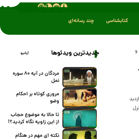
کتابشناسی
چند رسانه‌ای
و
جدیدترین ویدئوها
آرشیو
مردگان در آیه 80 سوره
نمل
مروری کوتاه بر احکام
وضو
رل
تا حالا به موضوع حجاب
از این زاویه نگاه کردید؟!
نکته ای مهم در هنگام