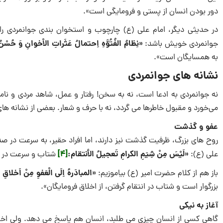
دور بودن انسان از پستى و فرومایگى است».
در حدیثى دیگر، امام علی (ع) چارچوب و استخوان بندى جوانمردى را 
«نِظامُ الفُتُوَّهِ اِحتمالُ عَثَراتِ الاْخوانِ وَ حُسْنُ
جوانمردی خویش باشد:
به همسایگان است».
نشانه های جوانمردی
نه جوانمردی به ادعا است، نه به سخن! رفتار و عمل، شاهد مردى و نامر
مى‌خورد و مقبول خاطرها‌ مى گردد، نه با حرف و شعار. بعضى از نشانه هاى 
عفو و گذشت
روح هاى بزرگ، ظرفیت گذشت نیز دارند، اما افراد حقیر، به سرعت در صد
«لَیْسَ مِنْ شِیَمِ الکرامِ تَعجیلُ الأنتقام:
[4]
على (ع):
شتاب و سرعت در انت
«المبادَرهُ اِلَى الْعَفوِ مِنْ اَخلاقِ 
باز هم از کلام حضرت امیر (ع) بیاموزیم:
بزرگوار است و شتاب در انتقام گرفتن، از اخلاق فرومایگان».
آغاز به نیکى
گاهى کسى از انسان چیزى‌ مى طلبد، انسان هم پاسخ‌ می دهد. ولى اخل