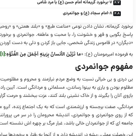
7-برخورد کریمانه امام حسن (ع) با مرد شامی
8-امام سجاد (ع) و جوانمردی
برخورد کریمانه، نشان دادن نوعى «مناعت طبع» و «بلند همتى» و «روحیه و
پاسخ بگویى و قهر و خشونت را، با محبت و عاطفه. جوانمردی و برخورد ک
«دیگران» در قاموس زندگى شخصى، جایى باز کردن و دلى به دست آوردن و
ما تَزَیَّنَ الأنسانُ بِزینهٍ اَجْمَلَ مِنَ الفُتُوَّهِ؛
[1]
به فرموده امیرمومنان (ع): «
ا
مفهوم جوانمردی
بى دردى و بى خیالى نسبت به وضع مردم نیازمند و محروم و مظلومیت آن
مظلوم بودن و یارى به بینوا رساندن، مسلمانى و مردانگى است. آیین ر
بازوى آنان را بگیرند و از خاک نشینى بلند کنند، عزت ببخشند و حرمت گزار
مردانگى، صفت برجسته و ارزشمندى است که به یک اجتماع زنده، آبرو‌ م
که از روى جوانمردی و جوانمردى، اندیشه محرومان را در سر‌ مى پرورانند
جامعه اى که از جوانمردان خالى باشد، غبار مرگ بر چهره اش نشسته است
این خصلت عملى، ریشه در اندیشه دارد و از آنجا به رفتار و برخوردها سرای