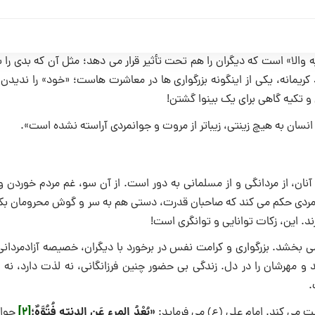
الا» است که دیگران را هم تحت تأثیر قرار‌ می دهد؛ مثل آن که بدى را ب
ریمانه، یکى از اینگونه بزرگواری ها در معاشرت هاست؛ «خود» را ندیدن 
 تکیه گاهى براى یک بینوا گشتن!
نسان به هیچ زینتى، زیباتر از مروت و جوانمردى آراسته نشده است».
ان، از مردانگى و از مسلمانى به دور است. از آن سو، غم مردم خوردن و
ادمردى حکم‌ می کند که صاحبان قدرت، دستى هم به سر و گوش محرومان بک
ند. این، زکات توانایى و توانگرى است!
ى بخشد. بزرگوارى و کرامت نفس در برخورد با دیگران، خصیصه آزادمردان
 و مهرشان را در دل. زندگى بى حضور چنین فرزانگانى، نه لذت دارد، نه ز
.
«بُعْدُ المرءِ عَنِ الدنیّه فُتُوَّهٌ؛
[2]
ت‌ می کند. امام على (ع)‌ مى فرماید:
جوان