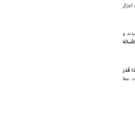
غازگر
یدند و
سائَهَ
ا قَدَرَ
، عطا