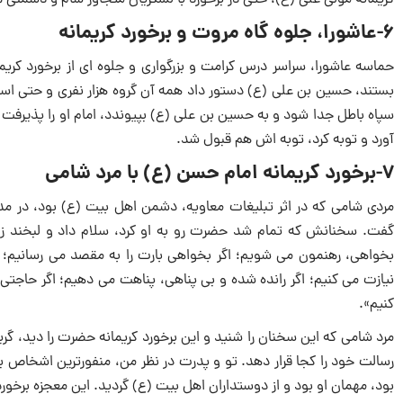
کریمانه مولی علی (ع)، حتی در برخورد با لشکریان متجاوز شام و دشمنی
6-عاشورا، جلوه گاه مروت و برخورد کریمانه
حماسه عاشورا، سراسر درس کرامت و بزرگواری و جلوه ای از برخورد کریمان
بستند، حسین بن علی (ع) دستور داد همه آن گروه هزار نفری و حتی اسبه
سپاه باطل جدا شود و به حسین بن علی (ع) بپیوندد، امام او را پذیرفت
آورد و توبه کرد، توبه اش هم قبول شد.
7-برخورد کریمانه امام حسن (ع) با مرد شامی
مردی شامی که در اثر تبلیغات معاویه، دشمن اهل بیت (ع) بود، در مد
گفت. سخنانش که تمام شد حضرت رو به او کرد، سلام داد و لبخند زد 
بخواهی، رهنمون می شویم؛ اگر بخواهی بارت را به مقصد می رسانیم؛ اگر
نیازت می کنیم؛ اگر رانده شده و بی پناهی، پناهت می دهیم؛ اگر حاجتی د
کنیم».
مرد شامی که این سخنان را شنید و این برخورد کریمانه حضرت را دید، 
رسالت خود را کجا قرار دهد. تو و پدرت در نظر من، منفورترین اشخاص بود
بود، مهمان او بود و از دوستداران اهل بیت (ع) گردید. این معجزه برخ