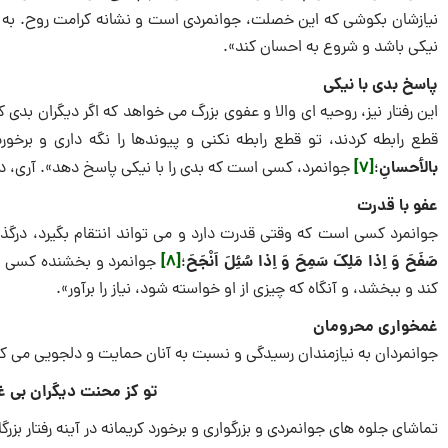
نیازشان بکوشى که این خصلت، جوانمردی است و نشانه کرامت روح. به 
نیکى باشد و شروع به احسان کند».
پاسخ بدى با نیکى
این رفتار نیز، روحیه اى والا و عفوى بزرگ‌ مى خواهد که اگر دیگران بدى 
قطع رابطه کردند، تو قطع رابطه نکنى و پیوندها را نگه دارى و برخور
بالأحسانِ
[7]
؛
جوانمرد، کسى است که بدى را با نیکى پاسخ دهد». آرى، د
عفو با قدرت
جوانمرد کسى است که وقتى قدرت دارد و‌ مى تواند انتقام بگیرد، درگذر
صَفَحَ وَ اِذا مَلِکَ سَمِحَ وَ اِذا سُئِلَ اَنْجَحَ
[8]
؛
جوانمرد و بخشنده کسى اس
کند و ببخشد، و آنگاه که چیزى از او خواسته شود، نیاز را برآور».
غمخوارى محرومان
جوانمردان به نیازمندان رسیدگى و نسبت به آنان حمایت و دلجویى‌ می کن
تو کز محنت دیگران بى 
تماشاى جلوه هاى جوانمردی و بزرگوارى و برخورد کریمانه در آینه رفتار بزر