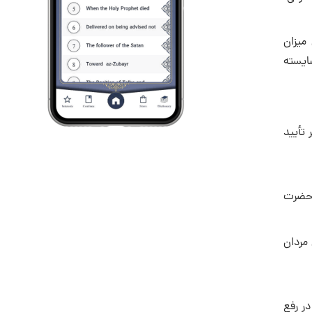
میزان
ایسته
تأیید‌
ه حضرت
مردان
ر رفع