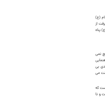
ام (ع)
فت از
 پناه
چ نمی
نمایی
ندی بی
انت می
ست که
ت و تا