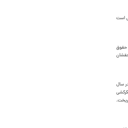
یی است
 حقوق
حقشان
ر سال
شکرکشی
 ریخت.