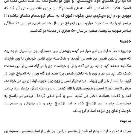
آیا مرا براى همسرى خود مى‏پسندى؟ و چون او پاسخ داد: قد کنت اتمنى ذلک فى
الشرک فکیف اذا امکننى ‏الله عنه فى الاسلام؟! من چنین افتخارى حتى آن گاه که
یهودى بودم آرزو مى‏کردم، پس چگونه اکنون که به اسلام گرویده‏ام مشتاق نباشم؟! !
پیامبر او را به عقد خود درآورد. این ازدواج در سال هفتم هجرى در سن ۶۰ سالگى
پیامبر صورت پذیرفت. صفیه در سال ۵۰ هجرى در مدینه در گذشت.
جویریه
جویریه دختر حارث بن ابى ضرار سر کرده یهودیان بنى مصطلق: وى از اسیران غزوه بود
که سهم ثابت‏بن قیس بن شماس گردید و بلافاصله براى آزادى خویش با وى قرارداد
مکاتبه منعقد کرد و نزد پیامبر آمد و از او خواست وى را در آزاد شدن از این محنت
کمک کند. پیامبر بهاى وى را به ثابت‏بن قیس پرداخت. آن گاه وى را به ازدواج خود در
آورد. با انتشار خبر این پیوند، مردم دیگر اسیران یهودى را خویشاوندان پیامبر خوانده،
بیش از صد نفر از اسیران بنى‏مصطلق را آزاد کردند. برابر روایت دیگر، پدرش نزد پیامبر
آمد و گفت: همانند دختر من نباید اسیر و کنیز تلقى گردد! ! پیامبر در پاسخ به
درخواست پدر با وى ازدواج کرد، با این ازدواج، پدر و دو برادرش و جمعى از
خویشاوندان وى نیز به اسلام گرویدند.
میمونه
میمونه دختر حارث خواهر ام الفضل همسر عباس: وى قبل از اسلام همسر مسعود بن