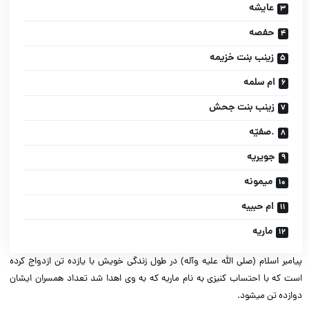
عایشه
حفصه
زینب بنت ‏خزیمه
ام سلمه
زینب بنت جحش
.صفیّه
جویریه
میمونه
ام حبیبه
ماریه
پیامبر اسلام (صلى الله علیه وآله) در طول زندگى خویش با یازده تن ازدواج کرده
است که با احتساب کنیزى به نام ماریه که به وى اهدا شد تعداد همسران ایشان
دوازده تن میشود.