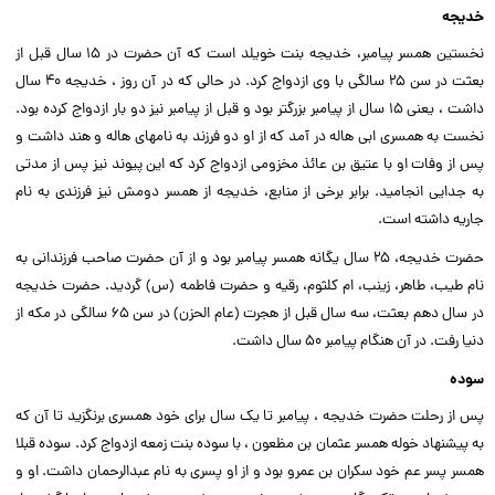
خدیجه
نخستین همسر پیامبر، خدیجه بنت‏ خویلد است که آن حضرت در ۱۵ سال قبل از
بعثت در سن ۲۵ سالگى با وى ازدواج کرد. در حالى که در آن روز ، خدیجه ۴۰ سال
داشت ، یعنى ۱۵ سال از پیامبر بزرگ‏تر بود و قبل از پیامبر نیز دو بار ازدواج کرده بود.
نخست ‏به همسرى ابى هاله در آمد که از او دو فرزند به نام‏هاى هاله و هند داشت و
پس از وفات او با عتیق بن عائذ مخزومى ازدواج کرد که این پیوند نیز پس از مدتى
به جدایى انجامید. برابر برخى از منابع، خدیجه از همسر دومش نیز فرزندى به نام
جاریه داشته است.
حضرت خدیجه، ۲۵ سال یگانه همسر پیامبر بود و از آن‏ حضرت صاحب فرزندانى به
نام طیب، طاهر، زینب، ام کلثوم، رقیه و حضرت فاطمه (س) گردید. حضرت خدیجه
در سال دهم بعثت، سه سال قبل از هجرت (عام الحزن) در سن ۶۵ سالگى در مکه از
دنیا رفت. در آن هنگام پیامبر ۵۰ سال داشت.
سوده
پس از رحلت‏ حضرت خدیجه ، پیامبر تا یک سال براى خود همسرى برنگزید تا آن که
به پیشنهاد خوله همسر عثمان بن مظعون ، با سوده بنت زمعه ازدواج کرد. سوده قبلا
همسر پسر عم خود سکران بن عمرو بود و از او پسرى به نام عبدالرحمان داشت. او و