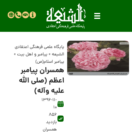
پایگاه علمی فرهنگی اعتقادی
الشیعه
»
پیامبر و اهل بیت
»
پیامبر اسلام(ص)
همسران پیامبر
اعظم (صلى الله
علیه وآله)
1396-11-
10
856
بازدید
همسران