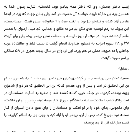
زینب دختر جحش: وى که دختر عمه پیامبر بود، نخست‏به اشارت رسول خدا به
همسرى زید بن حارثه فرزند خوانده آن حضرت در آمد ولى بدان جهت که زید در ابتدا
غلامى آزاد شده و تندخو نیز بود و زینب خود را از خانواده اصیل قریش مى‏دانست،
این پیوند به رغم توصیه‏ هاى مکرر پیامبر به طلاق و جدایى انجامید. ازدواج با همسر
غلام آزادشده خود، در عرف آن روز ناپسند و مخالف شان پیامبر بود، ولى برابر آیات
۳۷ و ۳۸ سوره احزاب به دستور خداوند انجام گرفت تا سنت غلط و جاافتاده عرب
جاهلى را به صورت عملى در هم ریزد. این ازدواج در سال پنجم هجرى در ۵۸ سالگى
پیامبر صورت گرفت
.صفیّه
صفیه دختر حى بن اخطب سر کرده یهودیان بنى نضیر: وى نخست ‏به همسرى سلام
بن ابى الحقیق در آمد و پس از وى، همسر کنانه ابن ابى الحقیق که هر دو از شاعران
یهود بودند، گردید. در جنگ خیبر، کنانه کشته شد و صفیه به اسارت مسلمانان در
آمد. رفتار توام با متانت صفیه به هنگام عبور از کنار عرصه نبرد، پیامبر را بر آن داشت،
براى دلجویى، رداى خود را بر او افکند و مسلمانان را براى عبور دادن اسیران از کنار
صحنه نبرد توبیخ کند. پس از آن، پیامبر او را آزاد کرد و چون وى به اسلام گرایید، با
تعبیر هل لک فى، از وى پرسید: