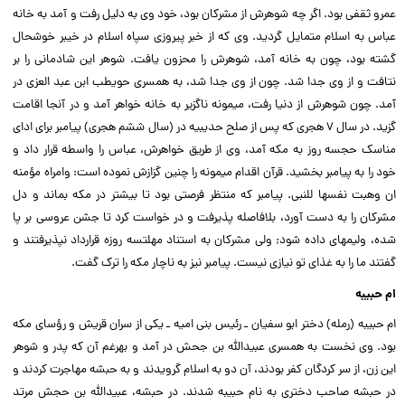
عمرو ثقفى بود. اگر چه شوهرش از مشرکان بود، خود وى به دلیل رفت و آمد به خانه
عباس به اسلام متمایل گردید. وى که از خبر پیروزى سپاه اسلام در خیبر خوشحال
گشته بود، چون به خانه آمد، شوهرش را محزون یافت. شوهر این شادمانى را بر
نتافت و از وى جدا شد. چون از وى جدا شد، به همسرى حویطب ابن عبد العزى در
آمد. چون شوهرش از دنیا رفت، میمونه ناگزیر به خانه خواهر آمد و در آن‏جا اقامت
گزید. در سال ۷ هجرى که پس از صلح حدیبیه در (سال ششم هجرى) پیامبر براى اداى
مناسک حج‏سه روز به مکه آمد، وى از طریق خواهرش، عباس را واسطه قرار داد و
خود را به پیامبر بخشید. قرآن اقدام میمونه را چنین گزازش نموده است: وامراه مؤمنه
ان وهبت نفسها للنبى. پیامبر که منتظر فرصتى بود تا بیشتر در مکه بماند و دل
مشرکان را به دست آورد، بلافاصله پذیرفت و در خواست کرد تا جشن عروسى بر پا
شده، ولیمه‏اى داده شود; ولى مشرکان به استناد مهلت‏سه روزه قرارداد نپذیرفتند و
گفتند ما را به غذاى تو نیازى نیست. پیامبر نیز به ناچار مکه را ترک گفت.
ام حبیبه
ام حبیبه (رمله) دختر ابو سفیان ـ رئیس بنى امیه ـ یکى از سران قریش و رؤساى مکه
بود. وى نخست ‏به همسرى عبیدالله بن جحش در آمد و به‏رغم آن که پدر و شوهر
این زن، از سر کردگان کفر بودند، آن دو به اسلام گرویدند و به حبشه مهاجرت کردند و
در حبشه صاحب دخترى به نام حبیبه شدند. در حبشه، عبیدالله بن حجش مرتد