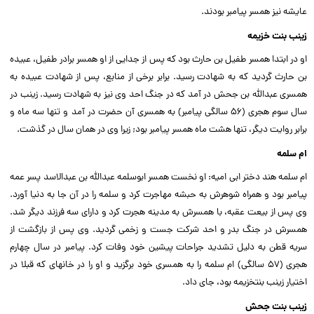
عایشه نیز همسر پیامبر بودند.
زینب بنت ‏خزیمه
او در ابتدا همسر طفیل بن حارث بود که پس از جدایى از او همسر برادر طفیل، عبیده
بن حارث گردید که به شهادت رسید. برابر برخى از منابع، پس از شهادت عبیده به
همسرى عبدالله بن جحش در آمد که در جنگ احد وى نیز به شهادت رسید. زینب در
سال سوم هجرى (۵۶ سالگى پیامبر) به همسرى آن حضرت در آمد و تنها سه ماه و
برابر روایت دیگر، تنها هشت ماه همسر پیامبر بود; زیرا وى در همان سال در گذشت.
ام سلمه
ام سلمه هند دختر ابى امیه: او نخست همسر ابوسلمه عبدالله بن عبدالاسد پسر عمه
پیامبر بود و همراه شوهرش به حبشه مهاجرت کرد و سلمه را در آن جا به دنیا آورد.
وى پس از بیعت عقبه، با همسرش به مدینه هجرت کرد و داراى سه فرزند دیگر شد.
همسرش در جنگ بدر و احد شرکت جست و زخمى گردید. وى پس از بازگشت از
سریه قطن به دلیل تشدید جراحات پیشین خود وفات کرد. پیامبر در سال چهارم
هجرى (۵۷ سالگى) ام سلمه را به همسرى خود برگزید و او را در خانه‏اى که قبلا در
اختیار زینب بنت‏خزیمه بود، جاى داد.
زینب بنت جحش