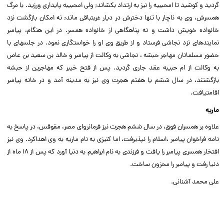
گردید و کوشید تا ام‏حبیبه را نیز به ارتداد بکشاند; ولى ام‏حبیبه پایدارى ورزید. با مرگ
همسرش، وى به ناچار با تنها دخترش در دیار غربت‏باقى ماند; نه امکان بازگشت نزد
خانواده خویش داشت و نه پناهگاهى از خانواده همسر. در این هنگام، پیامبر
نماینده‏اى نزد نجاشى فرستاد و از طریق وى او را خواستگارى نمود. در جلسه‏اى با
حضور مسلمانان مهاجر حبشه ، نجاشى به وکالت از پیامبر و خالد بن سعید بن عاص
به وکالت از ام حبیبه عقد جارى گردید. پس از فتح خیبر که مهاجرین از حبشه
بازگشتند، در سال ششم یا هفتم هجرت وى نیز به مدینه آمد و در خانه پیامبر
اقامت‏یافت.
ماریه
علاوه بر همسران فوق، در سال ششم هجرت نیز فرمانرواى مصر، مقوقس، در پاسخ به
نامه فراخوان پیامبر ،اسلام را نپذیرفت، اما کنیزى به نام ماریه به وى اهداکرد. وى نیز
افتخار همسرى پیامبر را یافت و فرزندى به نام ابراهیم به دنیا آورد که پس از ۱۸ ماه از
دنیا رفت و پیامبر را محزون ساخت.
على ‏محمد آشنانى.