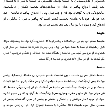
همسرش از هجرت‏کنندگان به حبشه بودند. همسرش در حبشه یا پس از بازگشت از
دنیا رفت. ازدواج پیامبر با چنان زن سالخورده‏اى تعجب مکیان را برانگیخت.
سالخوردگى وى به گونه‏اى بود که او چند سال پس از ازدواج پیامبر با عایشه ، حق
هم خوابگى خود را به عایشه بخشید. گفتنى است که پیامبر در سن ۵۱ سالگى با او
ازدواج کرد و سوده تا دو سال بعد تنها همسر پیامبر بود
عایشه
عایشه دختر ابى بکر بن ابى قحافه ، پیامبر او را که دخترى باکره بود، به پیشنهاد خوله
قبل از هجرت در مکه به عقد خود در آورد ، ولى پس از هجرت به مدینه ، در سال اول
هجرى با او عروسى کرد. سن عایشه را هنگام عقد به اختلاف و هنگام عروسى ۹ سال
ذکر کرده‏اند. او در سال ۵۷ هجرى در مدینه در گذشت.
حفصه
حفصه دختر عمر بن خطاب ، وى نخست همسر خنیس بن حذافه از صحابه پیامبر
بود که پس از بازگشت از حبشه به مدینه مهاجرت کرد و در جنگ بدر و احد نیز شرکت
جست و بر اثر جراحت جنگ احد در مدینه در گذشت. در آن زمان بیوگى حفصه که
زنى جوان بود، ناراحتى و حتى بى‏قرارى عمر را برانگیخت. به گونه‏اى که وى غم و اندوه
خود در مورد دختر جوانش را با ابابکر و عثمان و پیامبر در میان گذاشت. پیامبر در
شعبان سال سوم هجرت (۵۶ سالگى) با حفصه ازدواج کرد. در آن زمان سوده و