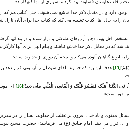
 و قلب‌ هایشان قساوت پیدا کرد و بسیاری از آنها گنهکارند».
ا وجود دارد و در مقابل ذکر خدا خاشع نمی‌ شوند؛ حتی کتابی هم که از 
شان را به حال اهل کتاب تشبیه می‌ کند که کتاب خدا برای آنان نازل شد
شخص اهل یهود دچار آرزوهای طولانی و دراز شوند و در بند آنها گرفتار 
د که در مقابل ذکر خدا خاشع نباشند و پیام الهی برای آنها کارگر نب
ه انواع گناهان آلوده می‌کند و نتیجه آن دوری از خداوند است:
ُهُمْ
؛
[15]
هدف این بود که خداوند القای شیطان را آزمونی قرار دهد برای
».
فِی الدُّنْیَا أَمَلَکَ‏ فَیَقْسُوَ قَلْبُکَ وَ الْقَاسِی الْقَلْبِ مِنِّی بَعِیدٌ
؛
[16]
ای موسی
من دور است».
ئل معنوی و یاد خدا، افزون بر غفلت از خداوند، انسان را در معرض 
 و … قرار می ‌دهد. امام صادق (ع) می فرمایند: «حضرت مسیح پیوس