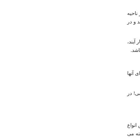
ناحیه
 و در
آیند،
اشد.
 آنها
! در
انواع
ته می