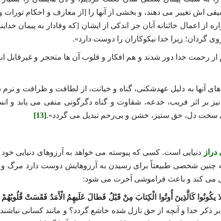
یقی‌ اش تغییر می‌ دهند، و بخشی از آنها را [از معارف و احکام تورات 
اره از اعمال خائنانه آنان جز اندکی از ایشان [که وفادار به پیمان خدایند
وی گردان؛ زیرا خدا نیکوکاران را دوست دارد».
م از رحمت خدا دور شدند و هم افکار و قلوب آن‌ ها متحجر و غیرقابل ا
های آنها به دلیل عهدشکنی، گناه و خیانت، از لطافت و ظرافت و نرم‌ د
 بر اثر فریب، خدعه، شقاوت و گناه دگرگونی منفی می‌ یابد و انس
 سخت‌ دل، حق‌ ستیز، خشن و بی‌رحم تبدیل می گردد».
[13]
دراز
دنیایی است. کسی که پیوسته می‌ خواهد به آرزوهای دنیایی خود 
آنکه چنین شخصی طبیعتاً برای رسیدن به آرزوهایش دوست دارد مرگ و
ول می‌ کند و باعث فراموشی آخرت می شود:
وَ لا یكُونُوا كَالَّذِینَ أُوتُوا الْكِتابَ مِنْ قَبْلُ فَطالَ عَلَیهِمُ الْأَمَدُ فَقَسَتْ قُلُوبُهُمْ و
ر ذکر خدا و آنچه از حق نازل شده خاشع گردد؟ و مانند کسانی نباشند 