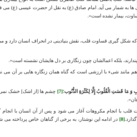
ها به شمار می ‌آید. امام صادق (ع) به نقل از حضرت عیسی (ع) می فر
ساوت، بیمار نشده است».
که شکل‌ گیری قساوت قلب، نقش بنیادینی در انحراف انسان دارد و می‌
پندارند، بلکه اعمالشان چون زنگاری بر دل هایشان نشسته است».
 مانند شیء با ارزشی است که گناه همان زنگاره‌ هایی بر آن می ‌نش
وبِ وَ مَا قَسَتِ الْقُلُوبُ إِلَّا لِکَثْرَةِ الذُّنُوب
؛
[7]
چشم ‌ها [از اشک] خشک نمی 
ان».
لب با انجام مکروهات آغاز می شود و پس از آن انسان با انجام گ
ذارد.
[8]
در ادامه این نوشتار، به برخی از گناهان خاص پرداخته می ش