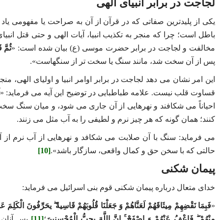
لجاجت در برابر انبیای الهی
یکی از پلیدترین صفاتی که در قرآن از آن به صراحت یا مفهومی یا
باطل است؛ چرا که منجر به تکذیب انبیا، آیات الهی و حتی قتل انبی
مخالفت و لجاجت در برابر حضرت موسی (ع) بیان شده است: «
ثُمَّ 
پس از آن سخت شد، مانند سنگ یا سخت ‌تر از سنگهاست».
این امر نشان می ‌دهد لجاجت در برابر اوامر انبیا و اولیای الهی، 
قساوت قلب نیست. علامه طباطبایی در توضیح این آیه می فرماید: «آ
احیاناً می ‌شکافند و نهرهایی از آن جاری می ‌شود، و میان سنگ سخت
کنند؛ همان ‌گونه که هر چیز نرم و لطیفی را به آب مثل می ‌زنند.
می فرماید: سنگ با آن صلابت می‌ شکافد و نهرهایی از آب نرم از آن
حالتی که با سخن حق و کمال واقعی، سازگار باشد».
[10]
پیمان شکنی
خدای متعال درباره پیمان ‌شکنی قوم بنی ‌اسرائیل می فرماید:
«
فَبِمَا نَقْضِهِمْ مِیثَاقَهُمْ لَعَنَّاهُمْ وَ جَعَلْنَا قُلُوبَهُمْ قَاسِیةً ۖ یحَرِّفُونَ الْكَلِمَ عَنْ 
مِنْهُمْ ۖ فَاعْفُ عَنْهُمْ وَ اصْفَحْ ۚ إِنَّ اللَّهَ یحِبُّ الْمُحْسِنِینَ
؛
[11]
پس آنان ر