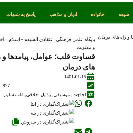
شیعه
خانواده
ادیان و مذاهب
پاسخ به شبهات
پایگاه علمی فرهنگی اعتقادی الشیعه
»
اسلام
»
اخ
و معنویت
قساوت قلب؛ عوامل، پیامدها و ر
های درمان
1401-01-15
877 بازدید
لجاجت
,
موسیقی
,
رذایل اخلاقی
,
قلب سلیم