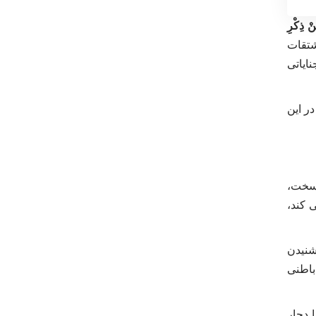
نْ ذِكْرِ
شتقات
ایاتی
ر این
 سخت،
‏کند،
شنیدن
باطنی
 دچار