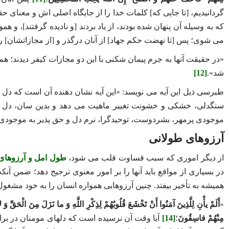
گردانیدیم، [تا جایی که] کلمات خدا را از جایگاه اصلی‌ اش و معنای حق
که به وسیله آن پنهان شده بودند، از یاد بردند [و نادیده گرفتند]، و همو
می ‌شوی؛ پس [تا نهضت حکم جهاد] از آنان درگذر و [از مجازاتشان] ر
«در حقیقت آنها به جرم پیمان‌ شکنی با این دو مجازات کیفر دیدند؛ ه
شد».
[12]
طبرسی ذیل این آیه می ‌نویسد: «این آیه نشان‌ دهنده آن است که دل‌ 
سنگدلی، خشکی و خشونت تغییر ماهیت می‌ دهد و بدین‌ سان، دل نیز
موجودی پرمهر، بشردوست، توحیدگرا، نرم‌ دل و حق‌ پذیر به موجودی
آرزوهای طولانی
از دیگر اموری که سبب قساوت قلب می شود،
طول امل و آرزوهای 
در بسیاری از مواقع باید آنها را بر امور معنوی ترجیح دهد؛ ضمن 
همیشه به تأخیر بیفتد. چنین آرزوهایی همواره انسان را به خود مشغ
«
أَلَمْ یأْنِ لِلَّذِینَ آمَنُوا أَنْ تَخْشَعَ قُلُوبُهُمْ لِذِكْرِ اللَّهِ وَ ما نَزَلَ مِنَ الْحَقِّ 
مِنْهُمْ فاسِقُونَ
؛
[14]
آیا وقت آن نرسیده است که دلهای مومنان در براب