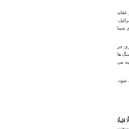
عقاید
ائیل،
 شما
زی جز
گ‌ ها
ه می‌
‌شود،
ا قَلِیلًا
ر سخت