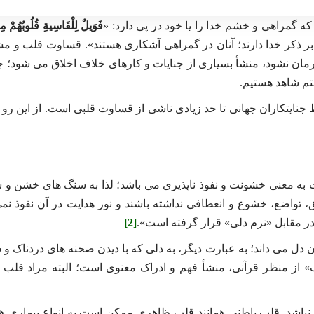
 گمراهی و خشم خدا را یا خود در پی دارد: «
فَوَیلٌ لِلْقَاسِیةِ قُلُوبُهُمْ مِ
بر ذکر خدا دارند؛ آنان در گمراهی آشکاری هستند». قساوت قلب و م
مان نشود، منشأ بسیاری از جنایات و کارهای خلاف اخلاق می شود؛ جن
تم شاهد هستیم.
یتکاران جهانی تا حد زیادی ناشی از قساوت قلبی است. از این رو د
ه معنی خشونت و نفوذ ناپذیری می ‌باشد؛ لذا به سنگ ‌های خشن و
، تواضع، خشوع و انعطافى نداشته باشند و نور هدایت در آن نفوذ نمى 
در مقابل «نرم دلی» قرار گرفته است».
[2]
 می ‌داند؛ به عبارت دیگر، به دلی که با دیدن صحنه‌ های دردناک و 
 از منظر قرآنی، منشأ فهم و ادراک معنوی است؛ البته مراد قلب 
ر نباشد. قلب باطنی همانند قلب ظاهری ممکن است به انواع بیماری ‌ها