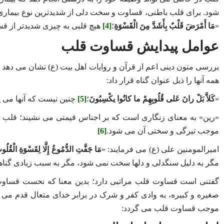
شود. برای قلب باطنی، قساوت و سخت‌ دلی از شدیدترین نوع بیماری 
«
مَا أَمْرَضَ قَلْبٌ بِأَشَدَّ مِنَ الْقَسْوَةِ
؛
[4]
هیچ قلبی به چیزی شدیدتر از ق
عوامل پیدایش قساوت قلب
بررسی متون دینی اعم از قرآن و روایات اهل بیت (ع) نشان می ‌دهد 
همه آنها را ذیل عنوان گناه قرار داد:
«
کَلاَّ بَلْ رانَ عَلى‏ قُلُوبِهِمْ ما كانُوا یكْسِبُونَ
؛
[5]
چنین نیست که آنها می‌ 
«رین» به معنای زنگاری است که بر اجناس قیمتی می ‌نشیند؛ قلب هم
موجب تیرگی و سختی آن می ‌شود.
[6]
امیرالمومنین علی (ع) می فرمایند: «
مَا جَفَّتِ الدُّمُوعُ إِلَّا لِقَسْوَةِ الْقُلُ
مگر به دلیل سنگدلی و دلها سخت نمی‌ شود، مگر به سبب زیادی گناه
گفتنی است قساوت قلب مراتبی دارد؛ بدین معنا که نخست قساوت ق
صغیره و کبیره، به وادی کفر و شرک در برابر خدای متعال قدم می گ
موجب قساوت قلب می گردد: