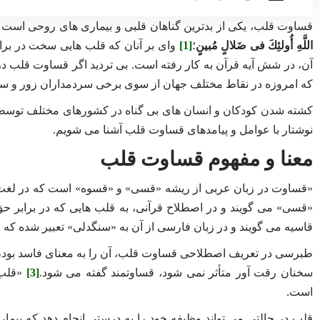
قساوت قلب، یکی از بدترین گناهان قلبی و بیماری های روحی است که
اللَّهِ أُولئِكَ فی ضَلالٍ مُبینٍ
؛
[1]
وای بر آنان که قلب هایی سخت در برا
آن، در شش آیه قرآن به کار رفته است. بی تردید اگر قساوت قلب در
که امروزه در نقاط مختلف جهان از سوی برخی سردمداران زور و س
کشته شدن کودکان و انسان های بی گناه در کشورهای مختلف توسط جنا
نوشتار با عوامل و پیامدهای قساوت قلب آشنا می شویم.
معنا و مفهوم قساوت قلب
‌«قساوت در زبان عربی از ریشه «قسی» و «قسوه» است که در لغت ب
«قسی» می‌ گویند و در اصطلاح قرآنی، به قلب‌ هایی که در برابر حق
قاسیه می ‌گویند و در زبان فارسی از آن به «سنگدلی» تعبیر شده که 
طبرسی در تعریف اصطلاحی قساوت قلب، آن را به معنای فاسد بودن دل
سخنان رقت‌ آور متأثر نمی ‌شود، قساوتمند گفته می‌ شود.
[3]
«قلب»
است.
قلب در حالتی می ‌تواند وظیفه خود را به درستی انجام دهد که بیما