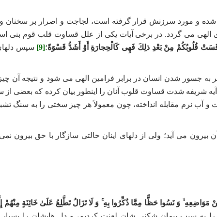
د شده و مورد سرزنش قرار گرفته است، لجاجت و اصرار بر سخنان و 
ای الهی می‌ گردد. در برخی آیات یکی از علل قساوت قلب قوم بنی ‌اسر
قَسَتْ قُلُوبُكُمْ مِنْ بَعْدِ ذلِكَ فَهِی كَالْحِجارَةِ أَوْ أَشَدُّ قَسْوَةً
؛
[9]
سپس دلهای
منجر به جسور شدن انسان در برابر فرامین الهی می ‌شود و نتیجه آن چی
یه شریفه شدت قساوت قلوب آنان را اینطور بیان کرده که بعضی از سن
 و آب نرم مقابله انداخته، چون معمولاً هر چیز سختی را به سنگ تشبی
 بیرون می‌ آید؛ ولی از دلهای اینان حالتی سازگار با حق بیرون نمی 
مَوَاضِعِهِ ۙ وَ نَسُوا حَظًّا مِمَّا ذُكِّرُوا بِهِ ۚ وَ لَا تَزَالُ تَطَّلِعُ عَلَىٰ خَائِنَةٍ مِنْهُمْ إِلَّ
ا به سبب پیمان ‌شکنی‌ شان لعنت کردیم، و دل‌ هایشان را بسیا