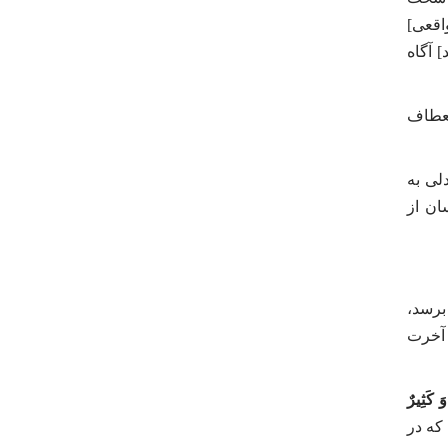
واقعی]
] آگاه
نعطاف
لی به
ان از
برسد،
 آخرت
َ كَثِیرٌ
که در