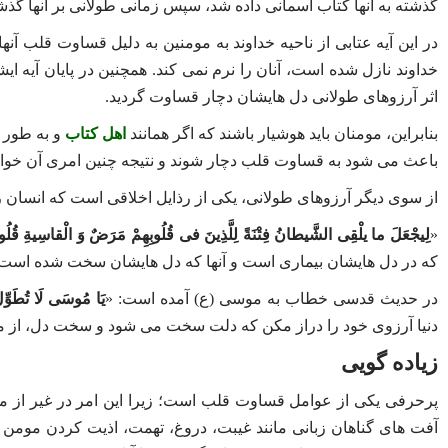
گذشته به آنها کتاب آسمانی داده شد، سپس زمانی طولانی بر آنها گذشت
در این آیه عتابی از ناحیه خداوند به مومنین به دلیل قساوت قلب آنه
خداوند نازل شده است، آنان را نرم نمی‌ کند. همچنین در پایان آیه ای
اثر آرزوهای طولانی دل‌ هایشان دچار قساوت گردید.
بنابراین، مومنان باید هوشیار باشند که اگر همانند
اهل کتاب
و به طور م
باعث می شود به قساوت قلب دچار شوند و نتیجه چنین امری آن خواهد ش
از سوی دیگر آرزوهای طولانی، یکی از رذایل اخلاقی است که انسان را ب
«
لِیجْعَلَ ما یلْقِی الشَّیطانُ فِتْنَةً لِلَّذِینَ فی قُلُوبِهِمْ مَرَضٌ وَ الْقاسِیةِ قُلُوب
که در دل‌ هایشان بیماری است و آنها که دل‌ هایشان سخت شده است
در حدیث قدسی خطاب به موسی (ع) آمده است: «
یَا مُوسَى لَا تُطَوِّلْ 
دنیا آرزوی خود را دراز مکن که دلت سخت می شود و سخت‌ دل، از 
زیاده‌ گویی
پرحرفی یکی از عوامل قساوت قلب است؛ زیرا این امر در غیر از مسا
آفت ‌های گناهان زبانی مانند غیبت، دروغ، تهمت، اذیت کردن مومن