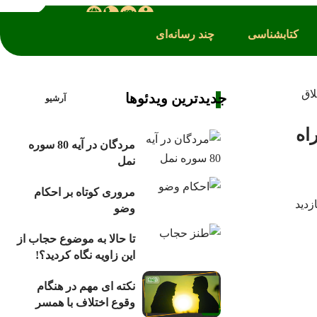
کتابشناسی
چند رسانه‌ای
لاق
جدیدترین ویدئوها
آرشیو
اه
مردگان در آیه 80 سوره
نمل
مروری کوتاه بر احکام
وضو
تا حالا به موضوع حجاب از
این زاویه نگاه کردید؟!
نکته ای مهم در هنگام
وقوع اختلاف با همسر