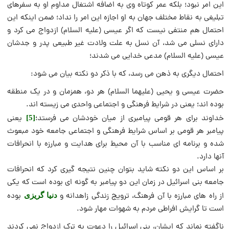
این امر نبود؛ بلکه عمر کوتاه وی به اضافه اشتغال مداوم او به سفرهای
تبلیغی به نقاط مختلف جهان به او اجازه این امر را نداد؛ ضمن اینکه این
احتمال هم منتفی نیست که اگر عیسی (علیه السلام) ازدواج می کرد و
دارای نسلی می شد، آن نسل به علت ولادت غیر طبیعی پدر و جدشان
عیسی (علیه السلام) مدعی خدایی می شدند؛
احتمال دیگری به ذهن می رسد، که با ذکر دو نکته بیان می شود:
حضرت عیسی و یحیی (علیهما السلام) هر دو، همزمان و در یک منطقه
بوده اند؛ یعنی در شرایط فرهنگی و اجتماعی واحدی می زیسته اند.
خداوند برای هر قومی پیامبری از میان خودشان می فرستد؛
یعنی
[5]
پیامبر هر قومی بر اساس شرایط فرهنگی و اجتماعی جامعه خود مبعوث
شده و برنامه ای مناسب با آن محیط برای هدایت و مبارزه با انحرافات
آنها دارد.
بر اساس این دو نکته شاید بتوان چنین نتیجه گیری کرد که انحرافات
جامعه بنی اسرائیل در زمان این دو پیامبر به گونه ای بوده است که یکی
از راه های مبارزه با آن فرهنگ، ترویج زندگی زاهدانه و
بوده
دنیا گریزی
است تا گرایش افراطی مردم به شهوات مهار شود.
ناگفته نماند که ایشان، بنی اسرائیل را دعوت به ترک ازدواج نمی کردند