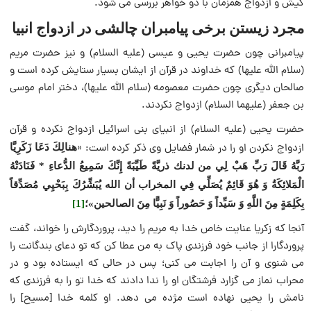
کیش و ازدواج همزمان با دو خواهر بررسی می شود.
مجرد زیستن برخی پیامبران چالشی در ازدواج انبیا
پیامبرانی چون حضرت یحیی و عیسی (علیه السلام) و نیز حضرت مریم
(سلام الله علیها) که خداوند در قرآن از ایشان بسیار ستایش کرده است و
صالحان دیگری چون حضرت معصومه (سلام الله علیها)، دختر امام موسی
بن جعفر (علیهما السلام) ازدواج نکردند.
حضرت یحیی (علیه السلام) از انبیای بنی اسرائیل ازدواج نکرده و قرآن
ازدواج نکردن او را در شمار فضایل وی ذکر کرده است: «
هنالِكَ دَعَا زَكَرِيَّا
رَبَّهُ قَالَ رَبِّ هَبْ لِي من لدنك ذريَّةً طَيِّبَةً إِنَّكَ سَمِيعُ الدُّعاءِ * فَنَادَتْهُ
الْمَلائِكَةُ وَ هُوَ قَائِمٌ يُصَلِّي فِي المخراب أن الله يُبَشِّرُكَ بِبَحْيِي مُصَدِّقاً
بِكَلِمَةٍ مِنَ اللَّهِ وَ سَيِّداً وَ حَصُوراً وَ نَبِيًّا مِنَ الصالحين»؛
[1]
آنجا که زکریا عنایت خاص خدا به مریم را دید، پروردگارش را خواند، گفت
پروردگارا از جانب خود فرزندی پاک به من عطا کن که تو دعای بندگانت را
می شنوی و آن را اجابت می کنی؛ پس در حالی که ایستاده بود و در
محراب نماز می گزارد فرشتگان او را ندا دادند که خدا تو را به فرزندی که
نامش را یحیی نهاده است مژده می دهد. او کلمه خدا [مسیح] را