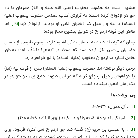
مشهور است که حضرت یعقوب (صلی الله علیه و آله) همزمان با دو
خواهر ازدواج کرده است؛ به گزارش کتاب مقدس حضرت یعقوب (علیه
السلام) با لیه و راحیل که دختران دایی او بودند، ازدواج کرد؛
اما
[16]
ظاهرا این گونه ازدواج در شرایع پیشین مجاز بوده؛
چنان که آیه یاد شده به اجمال به آن اشاره دارد، مرحوم طبرسی از بعضی
مفسران پیشین نقل کرده است که استثنا در آیه «إِلا ما قَدْ سَلف» به طور
خاص اشاره به ازدواج یعقوب (علیه السلام) با دو خواهر دارد.
برخی دیگر نوشته اند حضرت یعقوب (علیه السلام) پس از فوت ليه (لیا)
با خواهرش راحیل ازدواج کرده که در این صورت جمع بین دو خواهر در
یک زمان اتفاق نیفتاده است.
پی نوشت ها
. آل عمران: ۳۹-۳۸.
[1]
. لم تكن له زوجة لقيته ولا ولد يخزنه (نهج البلاغه خطبه ۱۶۰).
[2]
. به عيسى بن مريم (ع) گفته شد چرا ازدواج نمی کنی؟ فرمود: برای
[3]
چه ازدواج کنم؟ گفتند تا دارای فرزند شوی فرمود: فرزند به چه کارم آید