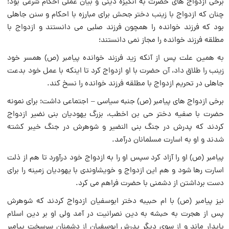
برخی ازدواج های حضرت به انگیزه دینی و بیان عملی احکام شرعی بود؛
چنان که ازدواج با زینب دختر جحش برای مبارزه با احکام و سنن جاهلی
بود که فرزند خوانده را همچون فرزند صلبی می دانستند و ازدواج با
مطلقه فرزند خوانده را مجاز نمی دانستند؛
به همین علت پس از آنکه زید فرزند خوانده پیامبر (ص) همسر خود
زینب را طلاق داد، آن حضرت با او ازدواج کرد تا اینکه با عمل خود بدعت
جاهلی در تحریم ازدواج با مطلقه فرزند خوانده را نسخ کند.
برخی ازدواج های پیامبر (ص) جنبه سیاسی – اجتماعی داشت؛ برای نمونه
حضرت با صفیه دختر حی بن اخطب، بزرگ یهودیان بنی نضیر ازدواج
کردند که پدرش در جنگ بنی النضیر و شوهرش در جنگ خیبر کشته
شدند و او به اسارت مسلمانان درآمد.
پیامبر (ص) او را آزاد کرد سپس او را به ازدواج خود درآورد تا هم از ذلت
اسارت رها شود و هم این ازدواج و خویشاوندی با یهودیان زمینه را برای
دست برداشتن از دشمنی با حضرت فراهم می کرد.
نیز پیامبر (ص) با ام حبيبه دختر ابوسفیان ازدواج کردند که شوهرش
پس از هجرت به حبشه به دین نصرانیت در آمد ولی او بر دین اسلام
پایدار ماند و از سوی دیگر پدرش ابوسفیان از دشمنان سرسخت پیامبر