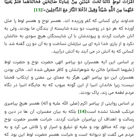
امْرَأَتَ لُوطٍ كَانَتا تَحْتَ عَبْدَيْنِ مِنْ عِبادِنَا صَالِحَيْنِ فَخانَتاهُما فَلَمْ يُغْنِيَا
عَنْهُما مِنَ اللَّهِ شَيْئاً وَقِيلَ ادْخُلا النَّارَ مَعَ الدَّاخِلِينَ»؛
[13]
خداوند برای کسانی که کفر ورزیده اند. همسر نوح و همسر لوط را مثل
آورده که هر دو در زوجیت دو بنده شایسته از بندگان ما بودند، ولی به
آنان خیانت کردند و پیوندشان با آن شایستگان هیچ سودی به حالشان
نکرد و از یاری خدا ذره ای بی نیازشان نساخت و به آن دو زن گفته شد با
کسانی که به آتش در می آیند به آتش درآیید.
بر اساس این آیه همسران دو پیامبر الهی حضرت نوح و حضرت لوط
(علیهما السلام) خائن به شوهرانشان و کافر معرفی شده اند. خائن بودن
همسران این دو پیامبر الهی هرگز به معنای بی عفتی و ارتکاب فحشا
نیست؛ زیرا خاندان انبیا از این گونه عیوب که به جایگاه انبیا در نگاه
مردم لطمه می زند، پاک بودند.
بر اساس روایتی از پیامبر اکرم (صلی الله علیه و آله) همسر هیچ پیامبری
مرتکب فحشا نشده است؛
بلکه به بیان مفسران، آن ها در دین و
[14]
رسالت و اهداف آن پیامبران خیانت کردند. خیانت همسر حضرت نوح
این بود که منافق بود و علیه او تبلیغ و اسرار او را فاش می کرد و به
مردم می گفت او دیوانه است و خیانت همسر حضرت لوط این بود که