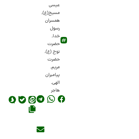
عیسی
مسیح(ع)
,
همسران
رسول
خدا
,
حضرت
نوح (ع)
,
حضرت
مریم
,
پیامبران
الهی
,
هاجر