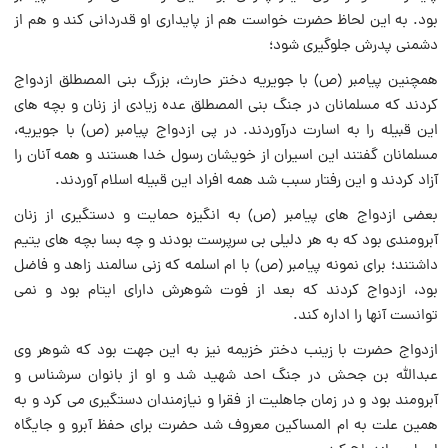
بود. به این لحاظ حضرت خواست هم از پایداری او قدردانی کند و هم از
دشمنی پدرش جلوگیری شود؛
همچنین پیامبر (ص) با جویریه دختر حارث، بزرگ بنی المصطلق ازدواج
کردند که مسلمانان در جنگ بنی المصطلق عده زیادی از زنان و بچه های
این قبیله را به اسارت درآوردند. در پی ازدواج پیامبر (ص) با جویریه،
مسلمانان گفتند این اسیران از خویشان رسول خدا هستند و همه آنان را
آزاد کردند و این رفتار سبب شد همه افراد این قبیله اسلام آوردند.
بعضی ازدواج های پیامبر (ص) به انگیزه حمایت و دستگیری از زنان
آبرومندی بود که به هر دلیلی بی سرپرست بودند و چه بسا بچه های یتیم
داشتند؛ برای نمونه پیامبر (ص) با ام اسلمه که زنی سالمند زاهد و فاضل
بود، ازدواج کردند که بعد از فوت شوهرش دارای ایتام بود و نمی
توانست آنها را اداره کند.
ازدواج حضرت با زینب دختر خزیمه نیز به این جهت بود که شوهر وی
عبدالله بن جحش در جنگ احد شهید شد و او از بانوان سرشناس و
آبرومند بود و در زمان جاهلیت از فقرا و نیازمندان دستگیری می کرد و به
همین علت به ام المساکین معروف شد حضرت برای حفظ آبرو و جایگاه