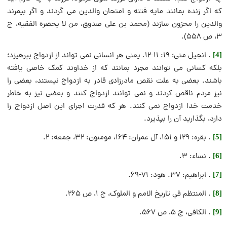
که اگر زنده بمانند مایه فتنه و امتحان والدین می گردند و اگر بیمرند
والدین را محزون سازند (محمد بن على صدوق، من لا يحضره الفقيه، ج
۳، ص ۵۵۸).
. انجيل متی؛ 19: 11-12. یعنی هر انسانی نمی تواند از ازدواج بپرهیزد؛
[4]
بلکه کسانی می توانند مجرد بمانند که از خداوند کمک خاصی یافته
باشند. بعضی به علت نقص مادرزادی قادر به ازدواج نیستند، بعضی را
نیز مردم ناقص کردند و نمی توانند ازدواج کنند و بعضی نیز به خاطر
خدمت خدا ازدواج نمی کنند. هر که قدرت اجرای این اصل ازدواج را
دارد، بگذارید آن را بپذیرد.
. بقره: ۱۲۹ و ۱۵۱، آل عمران: ۱۶۴، مومنون: ۳۲، جمعه: ۲.
[5]
. نساء: ۳.
[6]
. ابراهیم: ۳۷. هود: ۷۱-۶۹.
[7]
. المنتظم في تاريخ الامم و الملوک، ج ۱، ص ۲۶۵.
[8]
. الکافی، ج ۵، ص ۵۶۷.
[9]