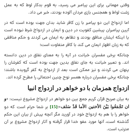
وقتی مهمانی برای این پیامبر می رسید، به قوم بدکار لوط که به عمل
زشت لواط و همجنس بازی مردان آلوده بودند، خبر می داد.
اما ازدواج این دو پیامبر با زن کافر شاید بدان جهت بوده است که در
آیین پیامبران پیشین کفویت در دین و ایمان در ازدواج شرط نبوده است
یا اینکه ایشان منافق بودند و تظاهر به ایمان می کردند و حکم منافقی
که به زبان اظهار ایمان می کند با کافر متفاوت است؛
چنانکه برخی مفسران خیانت در آیه را به معنای نفاق در دین دانسته
اند. و تعبیر خیانت به جای نفاق بدین جهت بوده است که کفرشان را
پنهان می کردند و نیز ممکن است بعد از ازدواج به کفر گرویده باشند؛
چنانکه برخی مفسران درباره همسر نوح چنین احتمالی را مطرح کرده اند.
ازدواج همزمان با دو خواهر در ازدواج انبیا
به بیان صریح قرآن کریم جمع بین دو خواهر در ازدواج مشروع نیست: «
و
»؛
بر شما حرام است که دو
ان تَجْمَعُوا بَيْنَ الأختين الأما قَدْ سَلف
[15]
خواهر را با هم به ازدواج خود در آورید مگر آنچه پیش از بیان این حکم
گذشته است، آنها مورد عفو خدا قرار گرفته و آثار ازدواج مشروع بر آن
مترتب است.