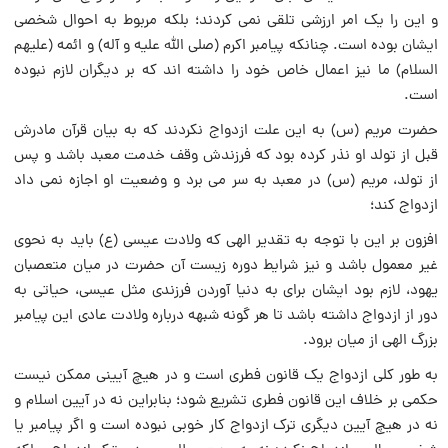
و این را یک امر ارزشی تلقی نمی کردند؛ بلکه مربوط به احوال شخصی
ایشان بوده است. چنانکه پیامبر اکرم (صلى الله عليه و آله) و ائمه (علیهم
السلام) ما نیز اعمال خاص خود را داشته اند که بر دیگران لازم نبوده
است.
حضرت مریم (س) به این علت ازدواج نکردند که به بیان قرآن مادرش
قبل از تولد او نذر کرده بود که فرزندش وقف خدمت معبد باشد و پس
از تولد، مریم (س) در معبد به سر می برد و وضعیت او اجازه نمی داد
ازدواج کند؛
افزون بر این با توجه به تقدیر الهی که ولادت عیسی (ع) باید به نحوی
غیر معمول باشد و نیز شرایط دوره زیست آن حضرت در میان متعصبان
یهود، لازم بود ایشان برای به دنیا آوردن فرزندی مثل عیسی، حیاتی به
دور از ازدواج داشته باشد تا هر گونه شبهه درباره ولادت عادی این پیامبر
بزرگ الهی از میان برود.
به طور کلی ازدواج یک قانون فطری است و در هیچ آیینی ممکن نیست
حکمی بر خلاف این قانون فطری تشریع شود؛ بنابراین نه در آیین اسلام و
نه در هیچ آیین دیگری ترک ازدواج کار خوبی نبوده است و اگر پیامبر یا