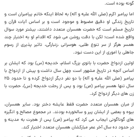
گونه بوده است.
اما پیامبر اکرم (صلی الله علیه و آله) به لحاظ اینکه خاتم پیامبران است و
تاریخ زندگی او دقیق مضبوط و موجود است و بر اساس آیات قرآن و
تاریخ مسلم است که حضرت همسران متعدد داشتند، بیشتر مورد سوال
واقع شده است؛ لکن با دقت روشن می شود که اقدام او به اختیار چند
همسر هرگز از سر تنوع طلبی، هوسرانی ،زنبارگی، تاثیر پذیری از رسوم
جاهلی یا اموری از این دست نبود.
اولین ازدواج حضرت با بانوی بزرگ اسلام، خدیجه (س) بود که ایشان بر
اساس آنچه در تاریخ مشهور است چهل سال داشت و پیش از ازدواج با
پیامبر (صلی الله علیه و آله) با دو نفر دیگر ازدواج کرده و تا حدود ۲۵
سال تنها همسر پیامبر (ص) بود و پس از رحلت خدیجه (س)، حضرت با
زن های دیگر ازدواج کرد.
از میان همسران متعدد حضرت فقط عایشه دختر بود. سایر همسران،
بیوه و بعضی از ایشان پیر و سالخورده بودند. در مجموع مصالح و انگیزه
های گوناگونی ایجاب می کرد که پیامبر (ص) پس از هجرت به مدینه و
در حدود ده سال آخر عمر مبارکشان همسران متعدد اختیار کند.