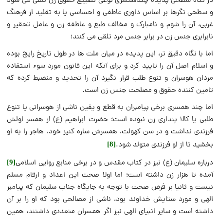
در نگاه سطحی پدیده چندهمسری نوعی تضییع حقوق زن تلقی می شود
و سطحی نگرها بر اساس داوری عاطفی و احساسی یا به تقلید از فرهنگ
غربی، آن را شوم و نامبارک و مخالف طبع و عاطفه زن و عامل تحقیر و
نابرابری جنس زن در برابر جنس مرد تلقی می کنند؛
اما با نگاه دقیق تر، این پدیده در میان ملت ها در طول تاریخ رایج بوده
و اسلام اصل آن را تایید کرد و برای آنکه این قانون مورد سوء استفاده
مردان هوسران و تنوع طلب قرار نگیرد آن را تحدید و منضبط کرده که
تامین کننده حقوق و مصلحت جنس زن است.
اما چند همسری برخی پیامبران به قطع و یقین ناشی از هوسرانی یا تنوع
طلبی یا کالا پنداری زن نبوده است؛ حضرت ابراهیم (ع) از همسر اولش
فرزندی نداشت و در سن کهولت، همسرش ساره کنیز خود، هاجر را به او
بخشید تا از او فرزندی متولد شود.
[8]
درباره سلیمان (ع) نیز در کتاب مقدس و در برخی منابع روایی اسلامی
[9]
آمده تا هزار زن داشته است؛ اما اولا صحت این اعداد و ارقام مسلم
نیست و ثانیا بر فرض صحت با توجه به جایگاه جناب سلیمان که پیامبر
الهی و مورد ستایش خداوند بود، ناشی از مصالحی بود که او را بر آن
داشته است و سایر انبیای الهی نیز اگر همسران متعددی داشتند، همین