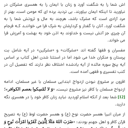
اش شما را به شگفت آورد و زنان با ایمان را به همسری مشرکان در
نیاورید تا اینکه ایمان بیاورند. بی تردید برده ای که مومن است، بهتر از
مرد آزادی است که مشرک باشد، هرچند به مال و ثروتش شما را به
شگفت آورد. آنان با گفتار و کردارشان به شرک فرا می خواننـد کـه فرجام
آن چیزی جز آتش نیست و خداوند به اذن خود به بهشت و آمرزش فرا
می خواند.
مفسران و فقها گفته اند «مشرکات» و «مشرکین» در آیه شامل بت
پرستان و منکران خدا می شود اما در استثنا شدن اهل کتاب بر اساس
آيه پنج سوره مائده از آیه یادشده اختلاف نظر دارند که تفصیل آن در
کتب تفسیری و فقهی آمده است.
افزون بر مشروع نبودن ازدواج ابتدایی مسلمان با غیر مسلمان، ادامه
ازدواج مسلمان با کافر نیز مشروع نیست، «
وَ لا تُمْسِكوا بعصم الكوافر»؛
شما بعد از آنکه اسلام آوردید نباید زنان کافر خود را در همسری نگه
[12]
دارید.
از میان انبیا همسر حضرت نوح (ع) و همسر حضرت لوط (ع) به تصریح
قرآن کافر و اهل جهنم بودند: «
ضَرَبَ اللهُ مَثَلَا لِلَّذِينَ كَفَرُوا امْرَأَتَ نُوحٍ وَ