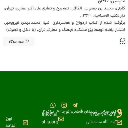
مدرسین، 1417ق.
کلینی، محمد بن یعقوب، الکافی، تصحیح و تعلیق علی اکبر غفاری، تهران،
دارالکتب الاسلامیه، 1363.
برگرفته شده از کتاب ازدواج و همسرداری انبیا؛ محمدمهدی فیروزمهر،
انتشار یافته توسط پژوهشکده فرهنگ و معارف قرآن. (با دخل و تصرف)
بدون دیدگاه
قم، خیابان شهیدان فاطمی، کوچه 17 پلاک 2
info@al-
02537745111
نهج
آیت الله سیستانی
shia.org
البلاغه