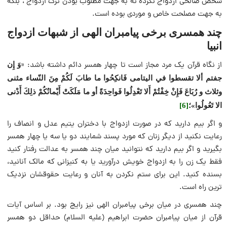
شخص صالحی ازدواج نکرده نه به جهت مطلوب بودن ترک ازدواج ، بلکه
به جهت مصلحت خاص و موردی بوده است.
چند همسری برخی پیامبران الهی از شبهات ازدواج
انبیا
از نگاه قرآن یک مرد مجاز است تا چهار همسر دائم داشته باشد: «
وَ إِن
جفتم ألا تقسطوا في اليتامى فَانكِحُوا ما طابَ لَكُمْ مِنَ النّساء مثنى
وثلاث و رُبَاعَ فَإِنْ خِفْتُمْ أَلا تَعْدِلُوا فَواحِدَةً أو ما مَلَكَتْ أَيْمانُكُمْ ذلِكَ أَدْنى
الا تَعُولُوا»؛
[6]
و اگر بیم دارید که در صورت ازدواج با دختران یتیم عدل و انصاف را
رعایت نکنید از دیگر زنان که مورد پسند شمایند دو یا سه یا چهار همسر
بگیرید و اگر بیم دارید که نتوانید میان چند همسر به عدالت رفتار کنید
فقط یک زن را به ازدواج خویش درآورید یا به کنیزانی که مالک آنانید،
بسنده کنید. این برای ستم نکردن به آنان و رعایت حقوقشان نزدیک
ترین راه است.
چند همسری در میان برخی پیامبران الهی نیز رایج بود. بر اساس آیات
قرآن از میان پیامبران حضرت ابراهیم (علیه السلام) حداقل دو همسر