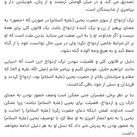
تصدیق می کند و در میان قومش ارجمند و از زنان، خویشتن دار و
پیامبری از شایستگان است.
ترک ازدواج از سوی حضرت یحیی (علیه السلام) در صورتی که «حصور» به
معنای پرهیز از زن و ترک کننده ازدواج باشد، یک قانون کلی برای همه
نیست و اگر خداوند او را به این صفت می ستاید بدین علت است که او
بر اثر شرایط خاصی ازدواج نکرد؛ ولی در عین حال توانست خود را از گناه
حفظ کند و به هیچ وجه آلوده گناه نشود.
دلیل بر قانون کلی و فضیلت نبودن ترک ازدواج این است که انبیایی
مانند ابراهیم خلیل، موسای کلیم و پیامبر خاتم (صلی الله علیه و آله) که
مقام و منزلتشان بالاتر از حضرت یحیی (علیه السلام) بود، ازدواج کردند و
فرزندان و نسلی از خود باقی گذاشتند؛
بنا بر نظر برخی مفسران حتی ممکن است وصف حصور بودن به معنای
تارک زن و ازدواج، فضیلت برای یحیی (علیه السلام) نباشد؛ زیرا ممکن
است خداوند ضمن اینکه دعای حضرت زکریا (علیه السلام) را اجابت و
یحیی را به نحو اعجاز آمیزی به او عطا کرد با توصیف یحیی (علیه السلام)
به حصور بودن به پدرش خبر داد که نسل او به هر دلیلی ادامه نخواهد
داشت.