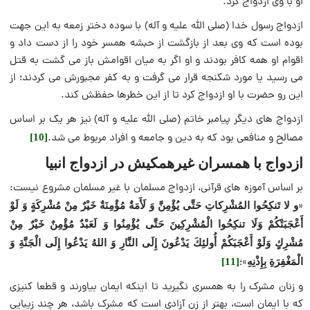
او با وی ازدواج کرد.
ازدواج رسول خدا (صلی الله علیه و آله) با سوده دختر زمعه به این جهت
بوده است که وی بعد از بازگشت از حبشه همسر خود را از دست داد و
اقوام او همه کافر بودند و او اگر به میان اقوامش باز می گشت به قتل
می رسید یا مورد شکنجه قرار می گرفت و به کفر مجبورش می کردند؛ از
این رو حضرت با او ازدواج کرد تا از این خطرها حفظش کند.
ازدواج های دیگر پیامبر خاتم (صلی الله علیه و آله) نیز هر یک بر اساس
مصالح و منافعی بود که به دین و جامعه و افراد مربوط می شد.
[10]
ازدواج با همسران غیرهمکیش در ازدواج انبیا
بر اساس آموزه های قرآنی، ازدواج مسلمان با غیر مسلمان مشروع نیست:
«
و لا تَنكِحُوا المُشْرِكاتِ حَتَّى يُؤْمِنَّ وَ لَأَمَةٌ مُؤْمِنَةٌ خَيْرٌ مِنْ مُشْرِكَةٍ وَ لَوْ
أَعْجَبَتْكُمْ وَلَا تنكِحُوا الْمُشْرِكِينَ حَتَّى يُؤْمِنُوا وَ لَعَبْدٌ مُؤْمِنٌ خَيْرٌ مِنْ
مُشْرِكٍ وَلَوْ أَعْجَبَكُمْ أُولئِكَ يَدْعُونَ إِلَى النَّارِ وَ اللهُ يَدْعُوا إِلَى الْجَنَّةِ وَ
»؛
الْمَغْفِرَةِ بِإِذْنِهِ
[11]
و زنان مشرک را به همسری نگیرید تا اینکه ایمان بیاورند و قطعا کنیزی
که با ایمان است، بهتر از زن آزادی است که مشرک باشد، هر چند زیبایی