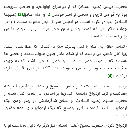
حضرت عیسی (علیه السلام) که از پیامبران اولوالعزم و صاحب شریعت
بود به گواهی تاریخ و سخنی از امیر مومنان
و امام صادق
(علیهما
[3]
[2]
السلام) ازدواج نکرده است. در انجیل متی از قول حضرت مسیح (ع) در
جواب شاگرانش که گفتند وقتی طلاق مجاز نباشد، پس ازدواج نکردن
بهتر است، آمده است:
«تمامی خلق این کلام را نمی پذیرند مگر به کسانی که عطا شده است؛
زیرا آنان خصی می باشند که از شکم مادر چنین متولد شدند و خصی ها
هستند که از مردم خصی شده اند و خصی ها می باشند که به جهت
ملکوت خدا، خود را خصی نموده اند. آنکه توانایی قبول دارد،
بپذیرد.»
[4]
برخی این سخن نقل شده از حضرت مسیح را منشا پیدایش اندیشه
رهبانیت و ترک ازدواج دانسته اند؛ زیرا بر اساس این سخن نقل شده از
حضرت مسیح (علیه السلام)، او سخن شاگردانش در بهتر بودن ترک
ازدواج را تایید کرده؛ با این توضیح که ترک ازدواج برای همه مقدور
نیست.
ازدواج نکردن حضرت مسیح (علیه السلام) نیز هرگز به دلیل مخالفت او با