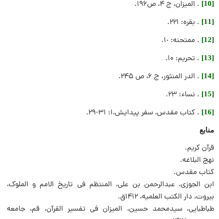
. الميزان، ج ۴، ص۱۹۶.
[10]
. بقره: ۲۲۱.
[11]
. ممتحنه: ١٠.
[12]
. تحریم: ۱۰.
[13]
. الدر المنثور، ج ۶، ص ۲۴۵.
[14]
. نساء: ۲۳.
[15]
. کتاب مقدس، سفر پیدایش،۱: ۳۱-۲۹.
[16]
منابع
قرآن کریم.
نهج البلاغه.
کتاب مقدس.
ابن الجوزی، عبدالرحمن بن علی، المنتظم فی تاریخ الامم و الملوک،
بیروت، دار الکتب العلمیه، 1412ق.
طباطبایی، سیدمحمد حسین، المیزان فی تفسیر القرآن، قم، جامعه