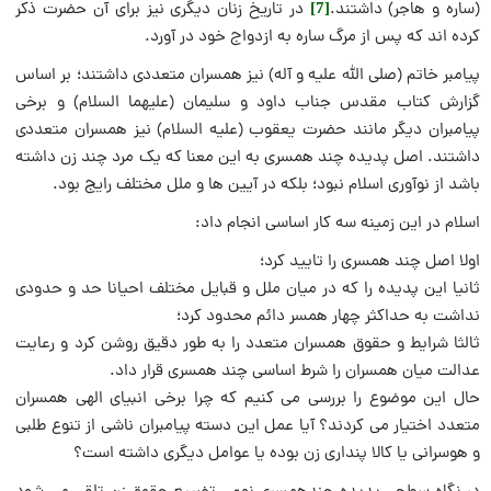
(ساره و هاجر) داشتند.
در تاریخ زنان دیگری نیز برای آن حضرت ذکر
[7]
کرده اند که پس از مرگ ساره به ازدواج خود در آورد.
پیامبر خاتم (صلی الله علیه و آله) نیز همسران متعددی داشتند؛ بر اساس
گزارش کتاب مقدس جناب داود و سلیمان (علیهما السلام) و برخی
پیامبران دیگر مانند حضرت یعقوب (علیه السلام) نیز همسران متعددی
داشتند. اصل پدیده چند همسری به این معنا که یک مرد چند زن داشته
باشد از نوآوری اسلام نبود؛ بلکه در آیین ها و ملل مختلف رایج بود.
اسلام در این زمینه سه کار اساسی انجام داد:
اولا اصل چند همسری را تایید کرد؛
ثانیا این پدیده را که در میان ملل و قبایل مختلف احيانا حد و حدودی
نداشت به حداکثر چهار همسر دائم محدود کرد؛
ثالثا شرایط و حقوق همسران متعدد را به طور دقیق روشن کرد و رعایت
عدالت میان همسران را شرط اساسی چند همسری قرار داد.
حال این موضوع را بررسی می کنیم که چرا برخی انبیای الهی همسران
متعدد اختیار می کردند؟ آیا عمل این دسته پیامبران ناشی از تنوع طلبی
و هوسرانی یا کالا پنداری زن بوده یا عوامل دیگری داشته است؟