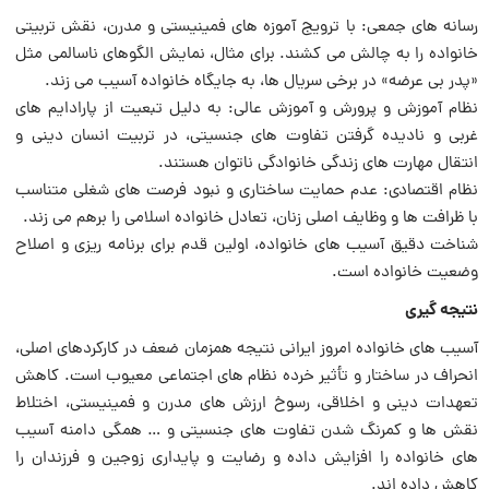
رسانه های جمعی: با ترویج آموزه های فمینیستی و مدرن، نقش تربیتی
خانواده را به چالش می کشند. برای مثال، نمایش الگوهای ناسالمی مثل
«پدر بی عرضه» در برخی سریال ها، به جایگاه خانواده آسیب می زند.
نظام آموزش و پرورش و آموزش عالی: به دلیل تبعیت از پارادایم های
غربی و نادیده گرفتن تفاوت های جنسیتی، در تربیت انسان دینی و
انتقال مهارت های زندگی خانوادگی ناتوان هستند.
نظام اقتصادی: عدم حمایت ساختاری و نبود فرصت های شغلی متناسب
با ظرافت ها و وظایف اصلی زنان، تعادل خانواده اسلامی را برهم می زند.
شناخت دقیق آسیب های خانواده، اولین قدم برای برنامه ریزی و اصلاح
وضعیت خانواده است.
نتیجه گیری
آسیب های خانواده امروز ایرانی نتیجه همزمان ضعف در کارکردهای اصلی،
انحراف در ساختار و تأثیر خرده نظام های اجتماعی معیوب است. کاهش
تعهدات دینی و اخلاقی، رسوخ ارزش های مدرن و فمینیستی، اختلاط
نقش ها و کمرنگ شدن تفاوت های جنسیتی و … همگی دامنه آسیب
های خانواده را افزایش داده و رضایت و پایداری زوجین و فرزندان را
کاهش داده اند.