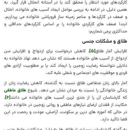
کارکردهای مورد انتظار را محقق کند یا در آستانه انحلال قرار گیرد. به
همین دلیل، در ادامه به بررسی عوامل ایجاد آسیب های خانواده، اخلال
و ضعف در کارکردها و عناصر زمینه ساز فروپاشی خانواده می پردازیم.
ابتدا ضعف های کارکردی خانواده را بر اساس کارکردهای حداقلی و
حداکثری برمی شماریم:
طلاق و مشکلات جنسی
[5]
افزایش آمار طلاق
، کاهش درخواست برای ازدواج و افزایش سن
ازدواج، از آسیب های خانواده هستند که نشان می دهد نهاد خانواده به
دلایلی نتوانسته رضایت زوجین را ایجاد کند یا بر مطلوبیت آزادی های
فردی و موفقیت های اجتماعی و شغلی غلبه کند.
آمار بالای زنان متقاضی طلاق نسبت به گذشته، کاهش رضایت زنان از
طلاق عاطفی
زندگی خانوادگی را نسبت به مردان نشان می دهد. شیوع
[6]
که کارشناسان آن را از جدی ترین آسیب های خانواده می دانند
،
حکایت از فقدان ارضای نیازهای عاطفی و روانی زوجین در خانواده دارد،
در حالی که آموزه های دین بر سکونت، آرامش، مودت و رحمت در این
فضا تاکید دارد.
به گفته کارشناسان، بسیاری از طلاق ها به دلیل مشکلات روابط جنسی