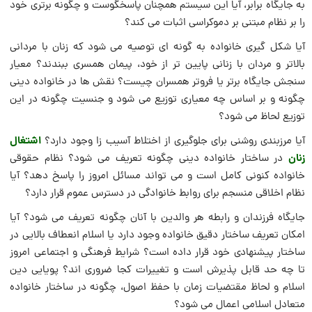
به جایگاه برابر، آیا این سیستم همچنان پاسخگوست و چگونه برتری خود
را بر نظام مبتنی بر دموکراسی اثبات می کند؟
آیا شکل گیری خانواده به گونه ای توصیه می شود که زنان با مردانی
بالاتر و مردان با زنانی پایین تر از خود، پیمان همسری ببندند؟ معیار
سنجش جایگاه برتر یا فروتر همسران چیست؟ نقش ها در خانواده دینی
چگونه و بر اساس چه معیاری توزیع می شود و جنسیت چگونه در این
توزیع لحاظ می شود؟
اشتغال
آیا مرزبندی روشنی برای جلوگیری از اختلاط آسیب زا وجود دارد؟
زنان
در ساختار خانواده دینی چگونه تعریف می شود؟ نظام حقوقی
خانواده کنونی کامل است و می تواند مسائل امروز را پاسخ دهد؟ آیا
نظام اخلاقی منسجم برای روابط خانوادگی در دسترس عموم قرار دارد؟
جایگاه فرزندان و رابطه هر والدین با آنان چگونه تعریف می شود؟ آیا
امکان تعریف ساختار دقیق خانواده وجود دارد یا اسلام انعطاف بالایی در
ساختار پیشنهادی خود قرار داده است؟ شرایط فرهنگی و اجتماعی امروز
تا چه حد قابل پذیرش است و تغییرات کجا ضروری اند؟ پویایی دین
اسلام و لحاظ مقتضیات زمان با حفظ اصول، چگونه در ساختار خانواده
متعادل اسلامی اعمال می شود؟