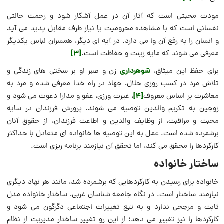
مودت محبتی است که آثار آن در عمل آشکار شود و رحمت حالتی
نفسانی است که با مشاهده محرومیت یا نیاز طرف مقابل پدید می آید
و انسان را به رفع آن وا می دارد. در آیه ای دیگر، همسران لباس یکدیگر
[3]
معرفی می شوند که مایه زینت و حفاظت است.
شوهرداری
برای حفظ این میثاق،
زن و صبر او بر سختی های زندگی و
تلاش مرد در کسب روزی حلال، جهاد در راه خدا معرفی شده و مرد به
[4]
معاشرت بر اساس معروف
، غیرت ورزی، عفو و مدارا دعوت می شود و
زوجین به تکریم والدین توصیه می شوند. پرورش فرزندان در سایه
محبت و مراقبت، از وظایف والدین و اطاعت فرزندان، از حقوق آنان
برشمرده شده است. عمل به این توصیه ها خانواده ای متعادل با حداکثر
کارکردها را محقق می کند، اما تحقق آن نیازمند برنامه ریزی است.
ساختار خانواده
خانواده برای رسیدن به کارکردهایی که برشمرده شد، مانند هر نهاد دیگری
نیازمند ساختار است. در نگاه جامعه شناسان غربی، ساختار خانواده مدل
ثابت و مرجحی ندارد و به تبع تغییرات اجتماعی دگرگون می شود و
کارکردها را نیز تغییر می دهد؛ از این رو تغییر ساختار مدیریت از نظام