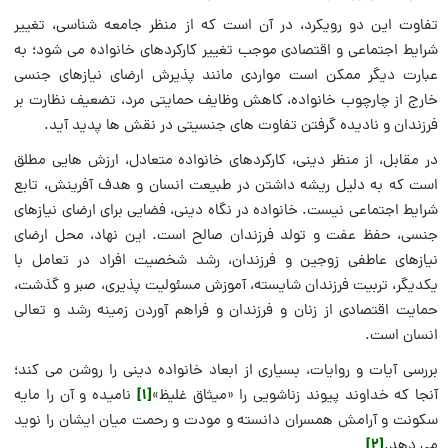
تفاوت این دو رویکرد، در آن است که از منظر جامعه شناسی، تغییر
شرایط اجتماعی و اقتصادی موجب تغییر کارکردهای خانواده می شود؛ به
عبارت دیگر ممکن است مواردی مانند پذیرش ارضای نیازهای جنسی
خارج از چارچوب خانواده، کاهش وظایف حمایتی مرد، تضعیف نظارت بر
فرزندان و نادیده گرفتن تفاوت های جنسیتی در نقش ها پدید آید.
در مقابل، از منظر دینی، کارکردهای خانواده متعادل، ارزش هایی مطلق
است که به دلیل ریشه داشتن در طبیعت انسان و هدف آفرینش، تابع
شرایط اجتماعی نیست. خانواده در نگاه دینی، فضایی برای ارضای نیازهای
جنسی، حفظ عفت و تولد فرزندان صالح است. این نهاد، محل ارضای
نیازهای عاطفی زوجین و فرزندان، رشد شخصیت افراد در تعامل با
یکدیگر، تربیت فرزندان شایسته، آموزش مسئولیت پذیری، صبر و گذشت،
حمایت اقتصادی از زنان و فرزندان و فراهم آوردن زمینه رشد و تعالی
انسان است.
بررسی آیات و روایات، بسیاری از ابعاد خانواده دینی را روشن می کند؛
[1]
آنجا که خداوند پیوند زناشویی را «میثاق غلیظ»
نامیده و آن را مایه
سکونت و آرامش همسران دانسته و مودت و رحمت میان ایشان را نوید
[2]
می دهد.