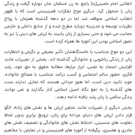
انقلابی امام خمینی(ره) راجع به زن مسلمان جان دوباره گرفت و زندگی
زنان را متحول کرد. دیگری موج تفکرات فمینیستی است که با ظهور
انقلاب اسلامی متوقف شد اما در دو دهه گذشته همزمان با رواج
نظریات توسعه و مدرنیته دوباره مطرح شده و از منابع داخلی و خارجی
حمایت می شود و حتی بسیاری از زنان پایبند به ارزش های دینی را نیز به
تصور اسلامی بودن این آموزه ها همراه کرده است.
این دو موج متناسب با خاستگاهشان تأثیر عمیقی بر نگرش و انتظارات
زنان از زندگی زناشویی و خانوادگی گذاشته اند. بخشی از تغییرات مانند
افزایش اعتماد به نفس، ابراز نیازها، مطالبه حقوق به حق خود، رشد
فکری، حضور سالم اجتماعی و کسب درآمد متناسب با مصالح خانواده،
مورد تایید دین است، اما هنوز مردانی هستند که تمایل ندارند سنت
های گذشته را به نفع نگاه اصیل اسلامی کنار بگذارند و نمی توانند
زندگی سالمی با زنان رشد یافته ادامه دهند.
بخش دیگری از تغییرات مانند تحقیر ارزش ها و نقش های زنانه، الگو
قرار دادن ارزش های دنیای مردانه برای زنان، ترویج برابری بدون لحاظ
تفاوت های جنسیتی، اختلاط نقش های خانوادگی و تضعیف نقش های
مادری و همسری، برگرفته از آموزه های فمینیستی و در تعارض با مفاهیم