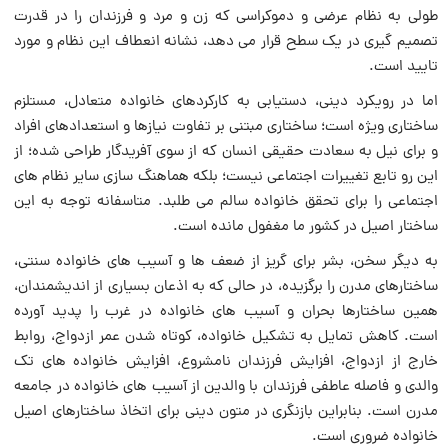
طولی به نظام عرضی و دموکراسی که زن و مرد و فرزندان را در قدرت
تصمیم گیری در یک سطح قرار می دهد، نشانه انعطاف این نظام و مورد
تایید است.
اما در رویکرد دینی، دستیابی به کارکردهای خانواده متعادل، مستلزم
ساختاری ویژه است؛ ساختاری مبتنی بر تفاوت نیازها و استعدادهای افراد
و برای نیل به سعادت حقیقی انسان که از سوی آفریدگار طراحی شده؛ از
این رو تابع تغییرات اجتماعی نیست؛ بلکه هماهنگ سازی سایر نظام های
اجتماعی را برای تحقق خانواده سالم می طلبد. متاسفانه توجه به این
ساختار اصیل در کشور ما مغفول مانده است.
به دیگر سخن، بشر برای گریز از ضعف ها و آسیب های خانواده سنتی،
ساختارهای مدرن را برگزیده، در حالی که به اذعان بسیاری از اندیشمندان،
همین ساختارها بحران و آسیب های خانواده در غرب را پدید آورده
است. کاهش تمایل به تشکیل خانواده، کوتاه شدن عمر ازدواج، روابط
خارج از ازدواج، افزایش فرزندان نامشروع، افزایش خانواده های تک
والدی و فاصله عاطفی فرزندان با والدین از آسیب های خانواده در جامعه
مدرن است. بنابراین بازنگری در متون دینی برای اتخاذ ساختارهای اصیل
خانواده ضروری است.