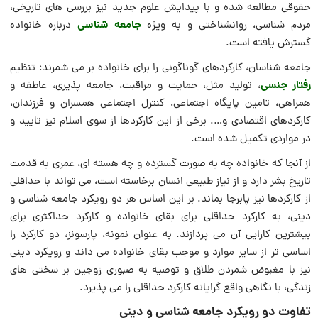
حقوقی مطالعه شده و با پیدایش علوم جدید نیز بررسی های تاریخی،
جامعه شناسی
مردم شناسی، روانشناختی و به ویژه
درباره خانواده
گسترش یافته است.
جامعه شناسان، کارکردهای گوناگونی را برای خانواده بر می شمرند؛ تنظیم
رفتار جنسی
، تولید مثل، حمایت و مراقبت، جامعه پذیری، عاطفه و
همراهی، تامین پایگاه اجتماعی، کنترل اجتماعی همسران و فرزندان،
کارکردهای اقتصادی و…. برخی از این کارکردها از سوی اسلام نیز تایید و
در مواردی تکمیل شده است.
از آنجا که خانواده چه به صورت گسترده و چه هسته ای، عمری به قدمت
تاریخ بشر دارد و از نیاز طبیعی انسان برخاسته است، می تواند با حداقلی
از کارکردها نیز پابرجا بماند. بر این اساس هر دو رویکرد جامعه شناسی و
دینی، به کارکرد حداقلی برای بقای خانواده و کارکرد حداکثری برای
بیشترین کارایی آن می پردازند. به عنوان نمونه، پارسونز، دو کارکرد را
اساسی تر از سایر موارد و موجب بقای خانواده می داند و رویکرد دینی
نیز با مغبوض شمردن طلاق و توصیه به صبوری زوجین بر سختی های
زندگی، با نگاهی واقع گرایانه کارکرد حداقلی را می پذیرد.
تفاوت دو رویکرد جامعه شناسی و دینی