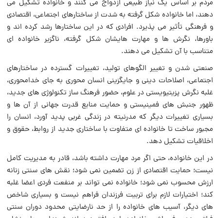
مردم بر اساس یک نیاز طبیعی ازدواج می کنند و خانواده تشکیل می
دهند، اما خانواده شکل گرفته به شدت از ساختارهای اجتماعی، اقتصادی
و فرهنگی تأثیر می پذیرد. افرادی که در این ساختارها رشد کرده اند و
باورها، نگرش ها و مهارت هایشان شکل گرفته، ناگزیر خانواده ای
متناسب با آن تشکیل می دهند.
صنعتی شدن و تغییر الگوهای تولید، تغییرات گسترده در ساختارهای
اجتماعی، اصلاحات دینی و جایگزینی انسان محوری به جای خدامحوری،
غلبه نگرش پزیتیویستی در علوم، حضور فرهنگ ساز تکنولوژی های جدید،
ظهور جنبش های فمینیستی و حمایت منابع قدرت جهانی از آن ها و
بسیاری تغییرات دیگر که مدرنیته در زندگی غربی پدید آورد، انسان را
مجبور ساخت تا خانواده ای متفاوت با ساختاری جدید از روابط، حقوق و
اخلاقیات تشکیل دهد.
در این خانواده، حتی اگر مرد مهارت داشته باشد، قادر به مدیریت کامل
نیست؛ حمایت اقتصادی از زن تضمین نمی شود؛ نقش های سنتی زنانه
ارزش محسوب نمی شود؛ خانواده نمی تواند بر منفعت فردی اعضا غلبه
کند؛ اختیارات لازم برای تربیت فرزندان فراهم نیست و بسیاری شاخص
های دیگر، آسیب های خانواده را از حد نارضایتی محدود دوران سنتی