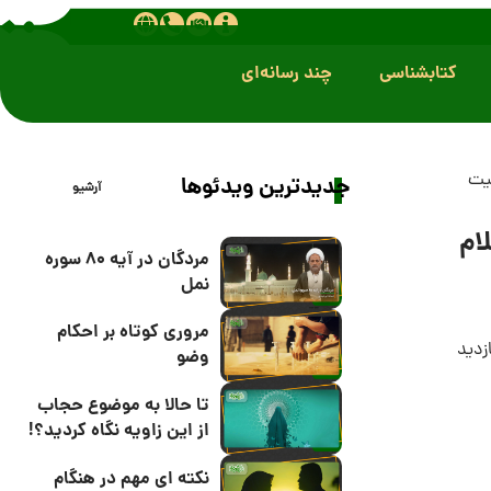
کتابشناسی
چند رسانه‌ای
بیت
جدیدترین ویدئوها
آرشیو
ام
مردگان در آیه 80 سوره
نمل
مروری کوتاه بر احکام
وضو
تا حالا به موضوع حجاب
از این زاویه نگاه کردید؟!
نکته ای مهم در هنگام