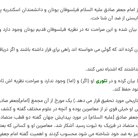
مام جعفر صادق علیه السلام فیلسوفان یونان و دانشمندان اسکندریه پی
بایستی از ضد آن شنا خت.
 بیان شده و این صراحت نه در نظریه فیلسوفان قدیم یونان وجود دارد و 
کرده اند که گوئی می خواسته اند راهی برای فرار داشته باشند و اگر دریاف
اشتند که اشتباه نمی کنند.
تئوری
بیان کرده و در
او (اگر) و (اما) وجود ندارد و صراحت نظریه اش ث
خود حفظ کند.
 تاریخی مورد تحقیق قرار می دهد.) یک مورخ از آن مجمع [امام]جعفر صاد
ی او خیلی قوی تر از معاصرین بوده و آنچه در علوم مختلف گفته و کشف ک
 جعفر صادق [علیه السلام] در مورد پیدایش جهان گفته دو قطب متضاد
متضاد در فیزیک به ثبوت رسید آشکار شد. معاصرین او و کسانی که بعد 
ر چیز به ضد خود شناخته می شود محسوب کردند و اهمیت گفته امام جعفر