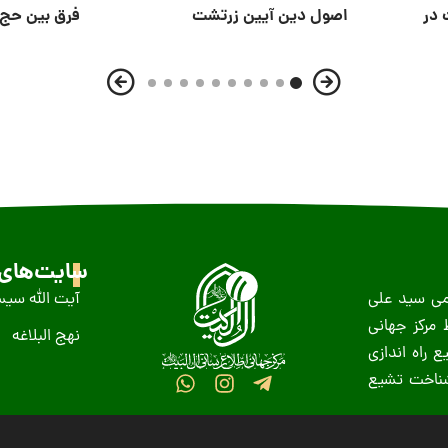
 در
اصول دین آیین زرتشت
فرق بین حج 
سایت‌های 
ظمى سید على
آیت الله سیس
عید غدیر سال ١٤١٨ ه-ق توسط مرکز جهانی
نهج البلاغه
 راه اندازی
 شناخت تشیع