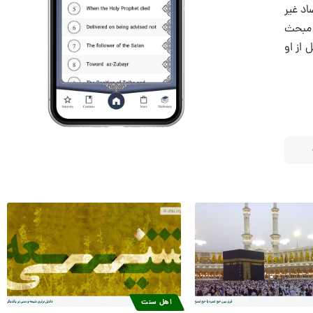
د غیر
 مبحث
 از او
اهل سنت