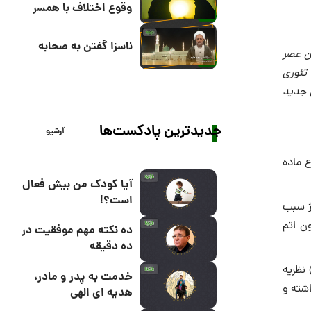
وقوع اختلاف با همسر
ناسزا گفتن به صحابه
ن عصر
 تئوری
ی جدید
جدیدترین پادکست‌ها
آرشیو
 ماده
آیا کودک من بیش فعال
است؟!
ژ سبب
ن اتم
ده نکته مهم موفقیت در
ده دقیقه
 نظریه
خدمت به پدر و مادر،
اشته و
هدیه ای الهی