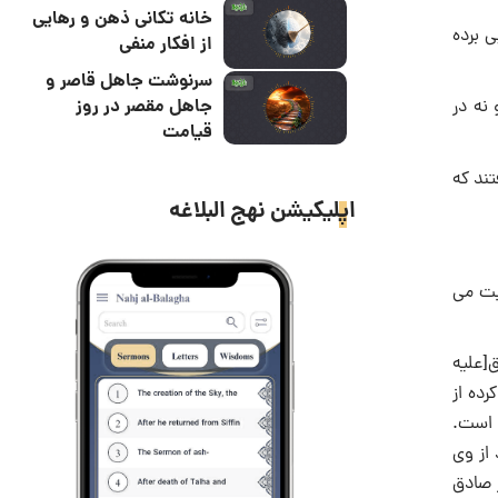
خانه تکانی ذهن و رهایی
 برده
از افکار منفی
سرنوشت جاهل قاصر و
جاهل مقصر در روز
نه در
قیامت
تند که
اپلیکیشن نهج البلاغه
ابت می
ق[علیه
رده از
 است.
از وی
 صادق