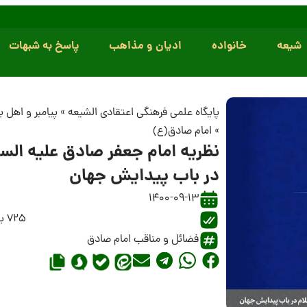
شیعه
خانواده
ادیان و مذاهب
پاسخ به شبهات
پایگاه علمی فرهنگی اعتقادی الشیعه
»
پیامبر و اهل 
»
امام صادق(ع)
نظریه امام جعفر صادق علیه السل
در باب پیدایش جهان
1400-09-13
725 بازدید
فضائل و مناقب امام صادق