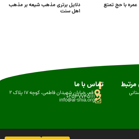
عمره با حج تمتع
دلایل برتری مذهب شیعه بر مذهب
اهل سنت
مرتبط
تماس با ما
تانی
قم، خیابان شهیدان فاطمی، کوچه 17 پلاک 2
02537745111
info@al-shia.org