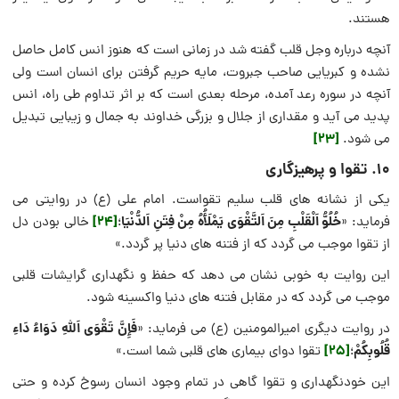
هستند.
آنچه درباره وجل قلب گفته شد در زمانی است که هنوز انس کامل حاصل
نشده و کبریایی صاحب جبروت، مایه حریم گرفتن برای انسان است ولی
آنچه در سوره رعد آمده، مرحله بعدی است که بر اثر تداوم طی راه، انس
پدید می آید و مقداری از جلال و بزرگی خداوند به جمال و زیبایی تبدیل
[23]
می شود.
۱۰. تقوا و پرهیزگاری
یکی از نشانه های قلب سلیم تقواست. امام علی (ع) در روایتی می
خُلُوُّ اَلْقَلْبِ مِنَ اَلتَّقْوَى يَمْلَأُهُ مِنْ فِتَنِ اَلدُّنْيَا
[24]
فرماید: «
؛
خالی بودن دل
از تقوا موجب می گردد که از فتنه های دنیا پر گردد.»
این روایت به خوبی نشان می دهد که حفظ و نگهداری گرایشات قلبی
موجب می گردد که در مقابل فتنه های دنیا واکسینه شود.
فَإِنَّ تَقْوَى اَللَّهِ دَوَاءُ دَاءِ
در روایت دیگری امیرالمومنین (ع) می فرماید: «
قُلُوبِكُمْ
[25]
؛
تقوا دوای بیماری های قلبی شما است.»
این خودنگهداری و تقوا گاهی در تمام وجود انسان رسوخ کرده و حتی