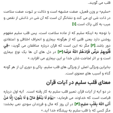
قلب می گویند.
«سلیم» بر وزن فعیل، صفت مشبهه است و دلالت بر ثبوت صفت سلامت
در ذات شی ای می کند و نشانگر آن است که آن شی در ذاتش از نقص و
[1]
عیب به کلی پاک است.
با توجه به اینکه سلیم که از ماده سلامت است، پس قلب سلیم مفهوم
روشنی دارد یعنی قلبی که از هرگونه بیماری و انحراف اخلاقی و اعتقادی
[2]
فِي
دور باشد.
مگر نه این است که قرآن درباره منافقان می گوید: «
قُلُوبِهِمْ مَرَضٌ فَزَادَهُمُ اللَّهُ مَرَضًا
[3]
؛
در دل های آن ها یک نوع بیماری
است و بر اثر لجاجت شان خدا بر این بیماری می افزاید.»
بنابراین ویژگی اصلی از ویژگی های قلب سلیم، پاکی و دوری آن از هر گونه
گناه و آسیب های معنوی است.
معنای قلب سلیم در آیات قرآن
در دو آیه از آیات قرآن تعبیر قلب سلیم به کار رفته است. آیه اول درباره
يَوْمَ لَا يَنْفَعُ مَالٌ وَ لَا بَنُونَ؛ إِلَّا مَنْ
قیامت است که خداوند می فرماید: «
أَتَى اللَّهَ بِقَلْبٍ سَلِيمٍ
[4]
؛
در آن روز كه مال و فرزندان سودى نمی بخشد؛
مگر كسى كه با قلب سليم به پيشگاه خدا آيد.»