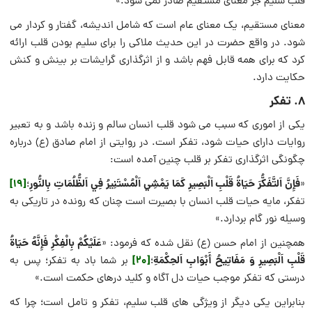
قلب سلیم جز معنای مستقیم صادر نمی شود.»
معنای مستقیم، یک معنای عام است که شامل اندیشه، گفتار و کردار می
شود. در واقع حضرت در این حدیث ملاکی را برای سلیم بودن قلب ارائه
کرد که برای همه قابل فهم باشد و از اثرگذاری گرایشات بر بینش و کنش
حکایت دارد.
۸. تفکر
یکی از اموری که سبب می شود قلب انسان سالم و زنده باشد و به تعبیر
روایات دارای حیات شود، تفکر است. در روایتی از امام صادق (ع) درباره
چگونگی اثرگذاری تفکر بر قلب چنین آمده است:
فَإِنَّ اَلتَّفَكُّرَ حَيَاةُ قَلْبِ اَلْبَصِيرِ كَمَا يَمْشِي اَلْمُسْتَنِيرُ فِي اَلظُّلُمَاتِ بِالنُّورِ
[19]
«
؛
تفکر، مایه حیات قلب انسان با بصیرت است چنان که رونده در تاریکی به
وسیله نور گام بردارد.»
عَلَيْكُمْ بِالْفِكْرِ فَإِنَّهُ حَيَاةُ
همچنین از امام حسن (ع) نقل شده که فرمود: «
قَلْبِ اَلْبَصِيرِ وَ مَفَاتِيحُ أَبْوَابِ اَلحِكْمَةِ
[20]
؛
بر شما باد به تفکر؛ پس به
درستی که تفکر موجب حیات دل آگاه و کلید درهای حکمت است.»
بنابراین یکی دیگر از ویژگی های قلب سلیم، تفکر و تامل است؛ چرا که