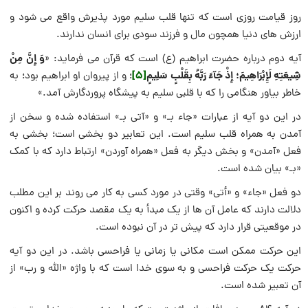
روز قیامت روزی است که تنها قلب سلیم مورد پذیرش واقع می شود و
ارزش های دنیا همچون مال و فرزند سودی برای انسان ندارند.
وَ إِنَّ مِنْ
آیه دوم درباره حضرت ابراهیم (ع) است که قرآن می فرماید: «
شِيعَتِهِ لَإِبْرَاهِيمَ؛ إِذْ جَآءَ رَبَّهُ بِقَلْبٍ سَلِيمٍ
[5]
؛ و از پيروان او ابراهيم بود؛ به
خاطر بياور هنگامى را كه با قلبى سليم به پيشگاه پروردگارش آمد.»
در این دو آیه از عبارات «جاء بـ» و «آتی بـ» استفاده شده و سخن از
آمدن به همراه قلب سلیم است. این تعابیر دو بخشی است؛ بخشی به
فعل «آمدن» و بخش دیگر به فعل «همراه آوردن» ارتباط دارد که با کمک
«بـ» بیان شده است.
دو فعل «جاء» و «أتی» وقتی در مورد کسی به کار می روند بر این مطلب
دلالت دارند که عامل آن ها از یک مبدأ به یک مقصد حرکت کرده و اکنون
در موقعیتی قرار دارد که پیش تر در آن نبوده است.
این حرکت ممکن است مکانی یا زمانی یا فراحسی باشد. در این دو آیه
حرکت یک حرکت فراحسی و به سوی خدا است که با واژه «الله و رب» از
آن تعبیر شده است.