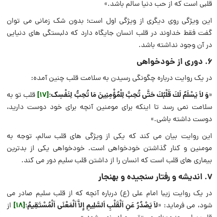
قلبی است که از حب دنیا سالم باشد.»
این ویژگی روی دیگری از ویژگی اول است؛ بدون شک زمانی می توان
گفت فقط خداوند در قلب انسان جایگاه دارد که دلبستگی های دنیایی
در آن وجود نداشته باشد.
۶. دوری از خودخواهی
در یک روایت درباره چگونگی رسیدن به سلامت قلب چنین آمده:
وَ لاَ يَسْلَمُ لَكَ قَلْبُكَ حَتَّى تُحِبَّ لِلْمُؤْمِنِينَ مَا تُحِبُّ لِنَفْسِک
[17]
«
؛
قلب تو به
سلامت نمی رسد تا اینکه برای مومنین آنچه برای خود دوست دارید،
دوست داشته باشی.»
این روایت بیان می کند که یکی از ویژگی های قلب سالم، توجه به
مومنین و کنار گذاشتن خودخواهی است. خودخواهی یکی از بدترین
بیماری های قلب است که انسان را از داشتن قلب سلیم دور می کند.
۷. اندیشه و رفتار سنجیده و بهنجار
در یک روایت زیبا امام علی (ع) درباره آنچه که از قلب سلیم صادر می
لاَ يَصْدُرُ عَنِ اَلْقَلْبِ اَلسَّلِيمِ إِلاَّ اَلْمَعْنَى اَلْمُسْتَقِيمُ
[18]
شود، می فرماید: «
؛
از