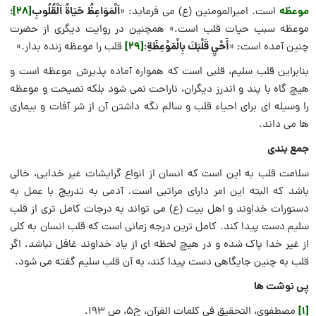
موعظه
اَلْمَوَاعِظُ حَيَاةُ اَلْقُلُوبِ
[28]
است. امیرالمومنین (ع) می فرماید: «
؛
موعظه سبب حیات قلب است.» همچنین در روایت دیگری از حضرت
أَحْيِ قَلْبَكَ بِالْمَوْعِظَةِ
[29]
چنین آمده است: «
؛
قلب را موعظه زنده بدار.»
بنابراین قلب سلیم، قلبی است که همواره آماده پذیرش موعظه است و
هیچ گاه با پند و اندرز دیگران، ناراحت نمی شود بلکه نصیحت و موعظه
را وسیله ای برای احیاء قلب و سالم نگه داشتن آن از شر آفات و بیماری
ها می داند.
جمع بندی
سلامت قلب به این است که انسان از انواع گرایشات غیر خدایی، خالی
باشد که البته این امر دارای مراتبی است. آدمی به تدریج با عمل به
دستورات خداوند و اهل بیت (ع) می تواند به درجات کامل تری از قلب
سلیم دست پیدا کند. کامل ترین درجه زمانی است که قلب انسان به کلی
از غیر خدا پاک شده و در هیچ لحظه ای از یاد خداوند غافل نباشد. اگر
قلب به چنین جایگاهی دست پیدا کند، به آن قلب سلیم گفته می شود.
پی نوشت ها
[1]
مصطفوی، التحقیق فی کلمات القرآن، ج۵، ص ۱۹۳.