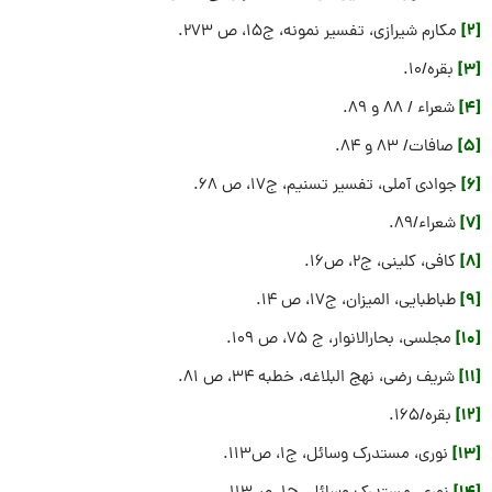
[2]
مکارم شیرازی، تفسیر نمونه، ج۱۵، ص ۲۷۳.
[3]
بقره/۱۰.
[4]
شعراء / ۸۸ و ۸۹.
[5]
صافات/ ۸۳ و ۸۴.
[6]
جوادی آملی، تفسیر تسنیم، ج۱۷، ص ۶۸.
[7]
شعراء/۸۹.
[8]
کافی، کلینی، ج۲، ص۱۶.
[9]
طباطبایی، المیزان، ج۱۷، ص ۱۴.
[10]
مجلسی، بحارالانوار، ج ۷۵، ص ۱۰۹.
[11]
شریف رضی، نهج البلاغه، خطبه ۳۴، ص ۸۱.
[12]
بقره/۱۶۵.
[13]
نوری، مستدرک وسائل، ج۱، ص۱۱۳.