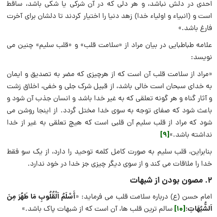
احدى در دلش نباشد، و هر دلى كه در آن شركى يا شكى باشد، ساقط‍‌
است و (انبياء و اولياء خدا) زهد دنيا را اختيار كردند تا دلشان براى آخرت
فارغ باشد.»
علامه طباطبایی در بیان مراد از «سلامت قلب» و «قلب سلیم» چنین می
نویسد:
«مراد از سلامت قلب آن است که از هرچیزی که مضر به تصدیق و ایمان
به خدای سبحان است خالی باشد، از قبیل شرک جلی و خفی، اخلاق زشت
و آثار گناه و هر گونه تعلقی که به غیر خدا باشد و انسان جذب آن شود و
باعث شود که صفای توجه به سوی خدا مختل گردد. از اینجا روشن می
شود که مراد از قلب سلیم آن قلبی است که هیچ تعلقی به غیر از خدا
[9]
نداشته باشد.»
بنابراین، قلب سلیم به صورت کامل کلمه توحید را دارد، از یک سو فقط
خدا را ملاقات می کند و از سوی دیگر چیزی جز خدا در خود ندارد.
۲. مصون بودن از شبهات
أَسْلَمُ اَلْقُلُوبِ مَا طَهُرَ مِنَ
امام حسن (ع) درباره سلامت قلب می فرماید: «
اَلشُّبُهَاتِ
[10]
؛
سالم ترین قلب ها، آن است که از شبهات پاک باشد.»