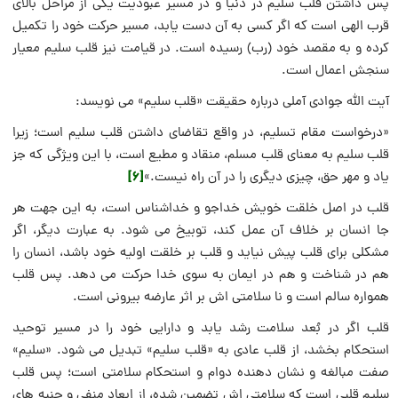
پس داشتن قلب سلیم در دنیا و در مسیر عبودیت یکی از مراحل بالای
قرب الهی است که اگر کسی به آن دست یابد، مسیر حرکت خود را تکمیل
کرده و به مقصد خود (رب) رسیده است. در قیامت نیز قلب سلیم معیار
سنجش اعمال است.
آیت الله جوادی آملی درباره حقیقت «قلب سلیم» می نویسد:
«درخواست مقام تسلیم، در واقع تقاضای داشتن قلب سلیم است؛ زیرا
قلب سلیم به معنای قلب مسلم، منقاد و مطیع است، با این ویژگی که جز
[6]
یاد و مهر حق، چیزی دیگری را در آن راه نیست.»
قلب در اصل خلقت خویش خداجو و خداشناس است، به این جهت هر
جا انسان بر خلاف آن عمل کند، توبیخ می شود. به عبارت دیگر، اگر
مشکلی برای قلب پیش نیاید و قلب بر خلقت اولیه خود باشد، انسان را
هم در شناخت و هم در ایمان به سوی خدا حرکت می دهد. پس قلب
همواره سالم است و نا سلامتی اش بر اثر عارضه بیرونی است.
قلب اگر در بُعد سلامت رشد یابد و دارایی خود را در مسیر توحید
استحکام بخشد، از قلب عادی به «قلب سلیم» تبدیل می شود. «سلیم»
صفت مبالغه و نشان دهنده دوام و استحکام سلامتی است؛ پس قلب
سلیم قلبی است که سلامتی اش تضمین شده، از ابعاد منفی و جنبه های