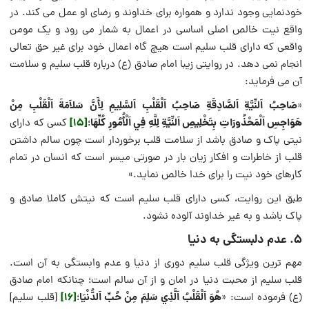
خودنمایی وجود ندارد و همواره برای خداوند و رضای او عمل می کند. در
واقع نیت خالص اصلی اساسی در اعمال به شمار می رود و یک مومن
واقعی که دارای قلب سلیم است هیچ گاه اعمال خود برای غیر حق تعالی
انجام نمی دهد. در روایتی زیبا امام صادق (ع) درباره قلب سلیم و سلامت
آن می فرماید:
صَاحِبُ اَلنِّيَّةِ اَلصَّادِقَةِ صَاحِبُ اَلْقَلْبِ اَلسَّلِيمِ لِأَنَّ سَلاَمَةَ اَلْقَلْبِ مِنْ
«
هَوَاجِسِ اَلْمَحْذُورَاتِ بِتَخْلِيصِ اَلنِّيَّةِ لِلَّهِ فِي اَلْأُمُورِ كُلِّهَا
[15]
؛
كسى كه داراى
نيتى پاک و صادق باشد از سلامت قلب برخوردار است چون سالم داشتن
قلب از خاطرات و افكار زيان بار در صورتى ميسر است كه انسان در تمام
كارهاى خود نيت را براى خدا خالص نمايد.»
طبق این روایت، کسی دارای قلب سلیم است که نیتش کاملا صادق و
پاک باشد و به غیر خداوند آلوده نشود.
۵. عدم دلبستگی به دنیا
مهم ترین ویژگی قلب سلیم دوری از دنیا و عدم وابستگی به آن است.
قلب سلیم از محبت دنیا در امان و از آن سالم است؛ چنانکه امام صادق
هُوَ اَلْقَلْبُ اَلَّذِي سَلِمَ مِنْ حُبِّ اَلدُّنْيَا
[16]
(ع) فرموده است: «
؛
[قلب سلیم]