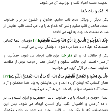
اندیشه سبب احیاء قلب و نورانیت آن می شود.
۹. ذکر و یاد خدا
یکی دیگر از ویژگی های قلب سلیم، خشوع و خضوع در برابر خداوند
است. صاحبان قلب سلیم وقتی که خداوند را یاد می کنند، قلب هایش از
شدت عظمت خداوند به لرزه می افتد:
إِنَّمَا الْمُؤْمِنُونَ الَّذِينَ إِذَا ذُكِرَ اللَّهُ وَجِلَتْ قُلُوبُهُمْ
[21]
«
؛
مؤمنان، تنها كسانى
هستند كه هرگاه نام خدا برده شود، دلهاشان ترسان می گردد.»
ذکر خدا
یکی از حالاتی که بر اثر
برای قلب ایجاد می شود، «طمأنینه و
آرامش» است. این حالات سکون و آرامش بعد از مرحله ترس از عظمت
خداوند است. در قرآن کریم می خوانیم:
الَّذِينَ آمَنُوا وَ تَطْمَئِنُّ قُلُوبُهُمْ بِذِكْرِ اللَّهِ أَلَا بِذِكْرِ اللَّهِ تَطْمَئِنُّ الْقُلُوبُ
[22]
«
؛
همان كسانى كه ايمان آورده اند، و دل هايشان به ياد خدا مطمئن و آرام
است؛ آگاه باشيد، تنها با ياد خدا دل ها آرام مى گيرد.»
انسان مومن در ابتداء با یاد خداوند، دلش مضطرب و لرزان است ولی در
ادامه آرامش و اطمینان قلب برای انسان ایجاد می شود. پس این
خصوصیاتی که با ذکر خدا بر قلب ایجاد می شود در طول یکدیگر