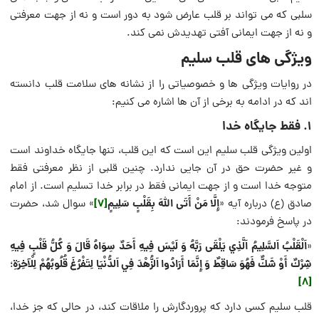
سلبی که می تواند بر قلب عارض شود به دور است و نه از جهت معرفتی
و نه از جهت ایمانی آفتی تهدیدش نمی کند.
ویژگی های قلب سلیم
در روایات ویژگی ها و خصوصیاتی را از نشانه های سلامت قلب دانسته
اند که در ادامه به برخی از آن ها اشاره می کنیم:
۱. فقط جایگاه خدا
اولین ویژگی قلب سلیم این است که این قلب، تنها جایگاه خداوند است
و غیر حضرت حق در آن جایی ندارد. چنین قلبی از نظر معرفتی فقط
متوجه خدا است و از جهت ایمانی فقط در برابر خدا تسلیم است. از امام
إِلَّا مَنْ أَتَى اللَّهَ بِقَلْبٍ سَلِيمٍ
[7]
صادق (ع) درباره آیه «
» سوال شد، حضرت
در پاسخ فرمودند:
اَلْقَلْبُ اَلسَّلِيمُ اَلَّذِي يَلْقَى رَبَّهُ وَ لَيْسَ فِيهِ أَحَدٌ سِوَاهُ قَالَ وَ كُلُّ قَلْبٍ فِيهِ
«
شِرْكٌ أَوْ شَكٌّ فَهُوَ سَاقِطٌ وَ إِنَّمَا أَرَادُوا اَلزُّهْدَ فِي اَلدُّنْيَا لِتَفْرُغَ قُلُوبُهُمْ لِلْآخِرَةِ
؛
[8]
قلب سلیم كسى دارد كه پروردگارش را ملاقات كند، در حالى كه جز خدا،