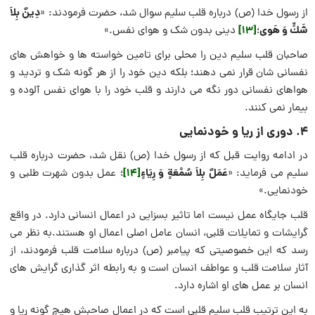
دِينٌ بِلاَ
از رسول خدا (ص) درباره قلب سلیم سوال شد، حضرت فرمودند: «
شَكٍّ وَ هَوی
[13]
؛
دینی بدون شک و هوای نفس.»
صاحبان قلب سلیم دین را محلی برای تامین خواسته ها و خواهش های
نفسانی شان قرار نمی دهند؛ بلکه دین خود را از هر گونه شک و تردید و
هواهای نفسانی دور نگه می دارند و قلب خود را با هوای نفس آلوده و
بیمار نمی کنند.
۴. دوری از ریا و خودنمایی
در ادامه روایت قبل که از رسول خدا (ص) نقل شد، حضرت درباره قلب
عَمَلٌ بِلاَ سُمْعَةٍ وَ رِيَاءٍ
[14]
سلیم می فرماید: «
؛ عمل بدون شهرت طلبی و
خودنمایی.»
قلب جایگاه عمل نیست اما تاثیر بسزایی در اعمال انسانی دارد. در واقع
گرایشات و تمایلات قلبی، انسان عامل اصلی اعمال او هستند.به نظر می
رسد که این خصوصیتی که پیامبر (ص) درباره سلامت قلب فرمودند، از
آثار سلامت قلب و عواطف انسان است و به رابطه اثر گذاری گرایش های
انسان بر عمل های او اشاره دارد.
به این ترتیب قلب سلیم قلبی است که در اعمال صاحبش هیچ گونه ریا و