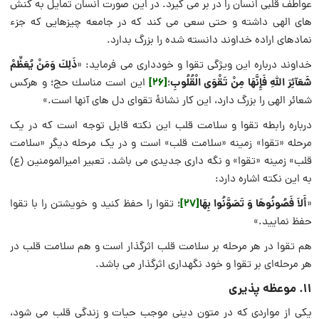
عواطف قلبی انسان را در بر می گیرد. در این صورت انسان تمایل به کنش
های الهی داشته و حتی سعی می کند که در جامعه چیزهایی که جزء
نمادهای اراده خداوند دانسته شده را بزرگ بدارد.
ذَلِكَ وَمَنْ يُعَظِّمْ
خداوند درباره این ویژگی تقوا و خودداری می فرماید: «
شَعَآئِرَ اللَّهِ فَإِنَّهَا مِنْ تَقْوَى الْقُلُوبِ
[26]
؛
اين است مناسك حج؛ و هركس
شعائر الهى را بزرگ دارد، اين كار نشانۀ تقواى دل هاى آنها است.»
درباره رابطه تقوا و سلامت قلب این نکته قابل توجه است که در یک
مرحله «تقوا» زمینه «سلامت قلب» است و در یک مرحله دیگر «سلامت
قلب» زمینه «تقوا» و نگه داری جدیدی می باشد. تعبیر امیرالمومنین (ع)
به این نکته اشاره دارد:
أَلاَ فَصُونُوهَا وَ تَصَوَّنُوا بِهَا
[27]
«
؛ تقوا را حفظ کنید و خویشتن را با تقوا
حفظ نمایید.»
هم تقوا در هر مرحله بر سلامت قلب اثرگذار است و هم سلامت قلب در
هر مرحله‌ای بر تقوا و خود نگهداری اثرگذار می باشد.
۱۱. موعظه پذیری
یکی از مواردی که در متون دینی موجب حیات و زندگی قلب می شود،