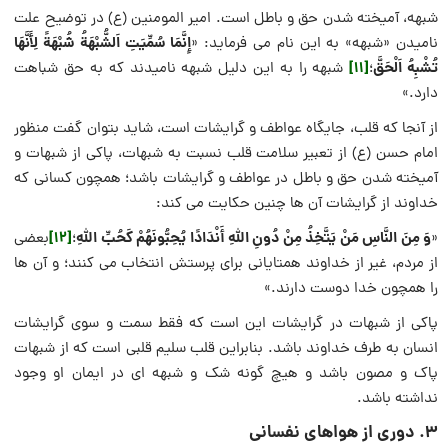
شبهه، آمیخته شدن حق و باطل است. امیر المومنین (ع) در توضیح علت
إِنَّمَا سُمِّيَتِ اَلشُّبْهَةُ شُبْهَةً لِأَنَّهَا
نامیدن «شبهه» به این نام می فرماید: «
تُشْبِهُ اَلْحَقَّ
[11]
؛
شبهه را به این دلیل شبهه نامیدند که به حق شباهت
دارد.»
از آنجا که قلب، جایگاه عواطف و گرایشات است، شاید بتوان گفت منظور
امام حسن (ع) از تعبیر سلامت قلب نسبت به شبهات، پاکی از شبهات و
آمیخته شدن حق و باطل در عواطف و گرایشات باشد؛ همچون کسانی که
خداوند از گرایشات آن ها چنین حکایت می کند:
وَ مِنَ النَّاسِ مَنْ يَتَّخِذُ مِنْ دُونِ اللَّهِ أَنْدَادًا يُحِبُّونَهُمْ كَحُبِّ اللَّهِ
[12]
«
؛
بعضى
از مردم، غير از خداوند همتايانى براى پرستش انتخاب مى كنند؛ و آن ها
را همچون خدا دوست دارند.»
پاکی از شبهات در گرایشات این است که فقط سمت و سوی گرایشات
انسان به طرف خداوند باشد. بنابراین قلب سلیم قلبی است که از شبهات
پاک و مصون باشد و هیچ گونه شک و شبهه ای در ایمان او وجود
نداشته باشد.
۳. دوری از هواهای نفسانی