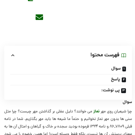
فهرست محتوا
سوال
پاسخ
پی نوشت:
سوال
چرا شیعیان روی مهر
نماز
می خوانند؟ دلیل عقلی بر گذاشتن مهر چیست؟ چرا مثل
سنی ها بدون مهر نماز نخوانیم و حتماً ما شیعه ها باید مهر بگذاریم. شما در نامه
قبلی 7809ـ86 و نامه 1324 فرموده بودید سجده بر خاک و گیاهان و امثال آن ها به
معنای پرستش آن ها نیست، بلکه فقط وسیله است! اما همین خضوع را می شود