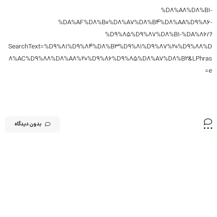
%D8%A8%D8%B1-
%DA%AF%D8%B0%D8%A7%D8%B4%D8%AA%D9%86-
%D9%85%D9%87%D8%B1-%DA%86/?
SearchText=%D9%81%D9%84%D8%B3%D9%81%D9%87%20%D9%88%D
8%AC%D9%88%D8%A8%20%D9%86%D9%85%D8%A7%D8%B2&LPhras
e=
بدون دیدگاه