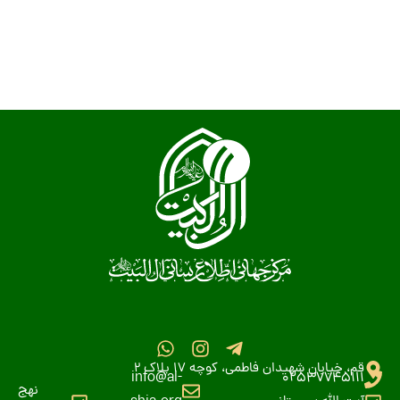
قم، خیابان شهیدان فاطمی، کوچه 17 پلاک 2
info@al-
02537745111
نهج