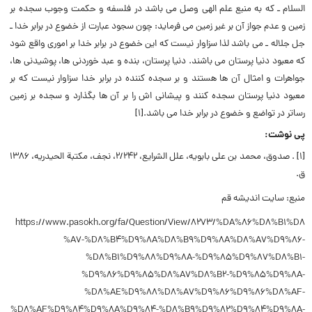
السلام ـ که به منبع علم الهی وصل می باشد در فلسفه و حکمت وجوب سجده بر
زمین و عدم جواز آن بر غیر زمین می فرماید: چون سجود عبارت از خضوع در برابر خدا ـ
جل جلاله ـ می باشد لذا سزاوار نیست که این خضوع در برابر خدا بر اموری واقع شود
که معبود دنیا پرستان می باشند. دنیا پرستان، بنده و عبد خوردنی ها، پوشیدنی ها،
جواهرات و امثال آن ها هستند و بر سجده کننده در برابر خدا سزاوار نیست که بر
معبود دنیا پرستان سجده کنند و پیشانی اش را بر آن ها بگذارد و سجده بر زمین
رساتر در تواضع و خضوع در برابر خدا می باشد.[1]
پی نوشت:
[1] . صدوق، محمد بن علی بابویه، علل الشرایع، 2/242، نجف، مکتبة الحیدریه، 1386
ق.
منبع: سایت اندیشه قم
https://www.pasokh.org/fa/Question/View/8273/%DA%86%D8%B1%D8
%A7-%D8%B4%D9%8A%D8%B9%D9%8A%D8%A7%D9%86-
%D8%B1%D9%88%D9%8A-%D9%85%D9%87%D8%B1-
%D9%86%D9%85%D8%A7%D8%B2-%D9%85%D9%8A-
%D8%AE%D9%88%D8%A7%D9%86%D9%86%D8%AF-
%D8%AF%D9%84%D9%8A%D9%84-%D8%B9%D9%82%D9%84%D9%8A-