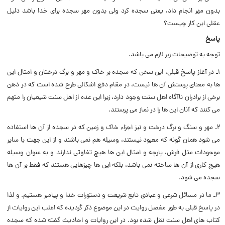
بدون مهر انجام داد، یعنی سجده کرد ولی بدون مهر سجده برای خدا باشد دلیل
عقلی این کار چیست؟
پاسخ
توجه به توضیحات زیر لازم می باشد.
1ـ در آغاز پاسخ قبلی، این سخن که سجده بر خاک و مهر و برگ درختان و امثال این
ها به معنای پرستش آن ها نیست، در مقام دفع اشکالی طرح شده است که در ذهن
برخی از برادران ناآگاه اهل سنت وجود دارد، زیرا این عده از اهل سنت شیعیان را متهم
می کنند که آنان این ها را در نماز می پرستند.
2ـ مهر و سنگ و برگ درخت و نیز اجزاء خاک و زمین که در سجده از آن ها استفاده
می شود همان گونه که معبود نیستند، وسیله هم نمی باشند و از این جهت با سایر
موجودات مثل فرش، پارچه و امثال این ها هیچ تفاوتی ندارند و به عنوان وسیله
هیچ کاری از آن ها ساخته نمی باشد، بلکه این ها چیزهایی هستند که فقط بر آن ها
سجده می شود.
3ـ ما در مسائل شرعی و عبادی تابع شریعت و دستورات خدا و پیامبر هستیم. و لذا
در پاسخ قبلی به طور مفصل روایت در این موضوع ذکر گردیده که اغلب این روایات از
کتاب های اهل سنت نقل شده بود. در این روایات و احادیث گفته شده که سجده