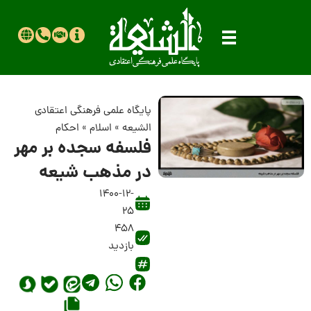
پایگاه علمی فرهنگی اعتقادی
الشیعه
»
اسلام
»
احکام
فلسفه سجده بر مهر
در مذهب شیعه
1400-12-
25
458
بازدید