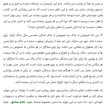
بر زمین و اجزا آن واجب می باشد. بنابر این شیعیان در مسئله سجده بر اصل و بر طبق
دستور روایات عمل می کنند و این اهل سنت است که به این روایاتی که در کتاب
های خودشان نقل شده توجه نداشته و بر هر چیزی سجده می کنند. پس بهتر است
از اهل سنت پرسیده شود که چرا آنان بر هر چیزی سجده می کنند و دلیل شان بر این
مطلب چیست و آیا دلیل شرعی یا عقلی برای این کارشان دارند؟
4ـ این که شیعیان از خاک به خصوص از خاک اماکن مقدس مثل خاک کربلا، برای
سجده نماز، مهر می سازند، این امر بعد از پذیرش وجوب سجده بر خاک و اجزا زمین
یک کار معقول و عقلایی می باشد، زیرا برای نمازگزار در هر مکانی به خصوص در خانه
ها و مساجد، خاک و سنگ و کلوخ و سطح زمین فراهم نمی باشد تا بر آن ها سجده
کند و بهترین راه برای حلّ این مشکل ساختن مهر از خاک پاک می باشد تا نمازگزار در
هر مکانی به آن دسترسی داشته باشد و روی همین علت است که برخی حتی مهر را با
خودشان حمل می کنند تا هنگام نماز دچار مشکل نشوند. در یکی از همان روایاتی
که در پاسخ قبلی به آن اشاره شده آمده بود که در صدر اسلام نیز بعضی از مسلمانان
در کشتی و یا جاهای دیگر با خود کلوخ حمل می کردند تا بر آن سجده کنند.
5ـ همه حکمت های مسائل عبادی برای عقل روشن نمی باشد تا بتواند در این موارد
حکم کند و فقط خداوند است که علم تام به فلسفه و حکمت احکام و دستورات
خودش دارد. لذا باید در این موارد به سخن معصوم اعتماد نمود.
امام صادق
ـ علیه