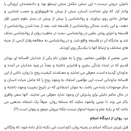
نامرئی درونی نیست.» این سخن مکمل سخن ارسطو بود و دانشمندان اروپائی را
وادار کرد که برای شناخت انسان، بیش از پیش به فیزیولوژی و عصب شناسی و
عوامل مادی روی بیاورند و روانشناسی را بیش از پیش در بستر علوم تجربی قرار
دهند، و این باعث جدائی روانشناسی از فلسفه شد. بعد از جدا شدن روانشناسی از
فلسفه و اجرای روش علمی در روانشناسی، بحث در ماهیت روان از روانشناسی حذف
شد و جایگاه آن در فلسفه واقع شد، و در روانشناسی به مطالعه رفتار آدمی، از جنبه
های مختلف و ارتباط آنها با یکدیگر روی آوردند.
حتی بعضی از مؤلفین معاصر، روح را به عنوان نام یکی از خدایان افسانه ای یونان
قدیم که در ابتدا، زندگی بشری و فناپذیر داشته و بعداً در زمره خدایان در آمده و
جاودان گردیده است، معرفی می نمایند و معتقدند کیفیت روح یا روان، ناشی از این
افسانه جاودانی است. این مؤلفین اعتقاد به وجود روح را که عامل حیات انسان و
سائر موجودات زنده می باشد، به عنوان اعتقادی که در تاریخ بشریت وجود داشته و
در حال حاضر دلیلی برای پذیرش آن وجود ندارد معرفی می نمایند. آنها سعی وافری
بکار می برند تا چنین وانمود سازند که مسئله روان، صرفاً یک اعتقاد مذهبی می
باشد که بر پایه علم و تجربه استوار نیست بلکه نیروئی مرموز و پنهان است.(۲)
ب. روان از دیدگاه اسلام
قبل ازبیان دیدگاه اسلام در زمینه روان، لازم است این نکته تذکر داده شود که واژگانی