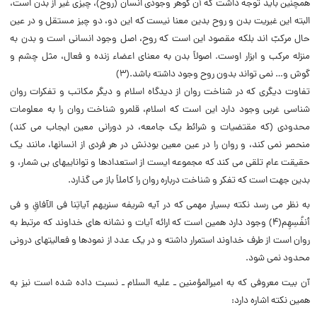
همچنین باید توجه داشت که آن گوهر وجودی انسان (روح)، چیزی غیر از بدن است،
البته این غیریت بدن و روح بدین معنا نیست که این دو، دو چیز مستقل و در عین
حال مرکبّ اند بلکه مقصود این است که روح، اصل وجود انسانی است و بدن به
منزله مرکب و ابزار اوست. اصولاً بدن به معنای اعضاء زنده و فعال، مثل چشم و
گوش و… نمی تواند بدون روح وجود داشته باشد.(۳)
تفاوت دیگری که در شناخت روان از دیدگاه اسلام و دیگر مکاتب و تفکرات روان
شناسی غربی وجود دارد این است که اسلام، قلمرو شناخت روان را به معلومات
محدودی (که مقتضیات و شرائط یک جامعه، در دورانی معین ایجاب می کند)
منحصر نمی کند، و روان را در عین معین بودنش در هر فردی از انسانها، مانند یک
حقیقت عام تلقی می کند که مجموعه ایست از استعدادها و تواناییهای بی شمار، و
بدین جهت است که تفکر و شناخت درباره روان را کاملاً باز می گذارد.
به نظر می رسد نکته بسیار مهمی که در آیه شریفه سنریهم آیاتِنا فی الآفاقِ و فی
أنفُسِهِم(۴) وجود دارد همین است که ارائه آیات و نشانه های خداوند که مرتبط به
روان است از طرف خداوند استمرار داشته و در یک عدد از نمودها و فعالیتهای درونی
محدود نمی شود.
آن بیت معروفی که به امیرالمؤمنین ـ علیه السلام ـ نسبت داده شده است نیز به
همین نکته اشاره دارد: