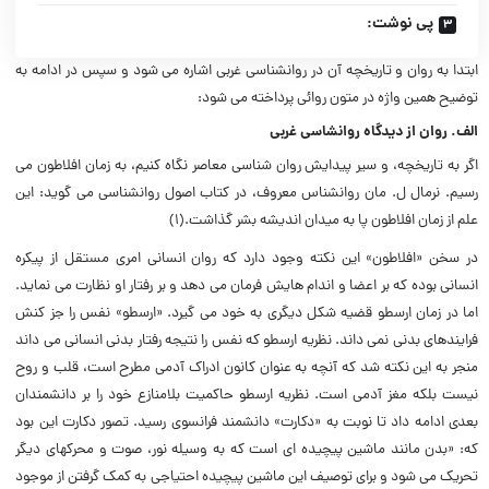
پی نوشت:
ابتدا به روان و تاریخچه آن در روانشناسی غربی اشاره می شود و سپس در ادامه به
توضیح همین واژه در متون روائی پرداخته می شود:
الف. روان از دیدگاه روانشاسی غربی
اگر به تاریخچه، و سیر پیدایش روان شناسی معاصر نگاه کنیم، به زمان افلاطون می
رسیم. نرمال ل. مان روانشناس معروف، در کتاب اصول روانشناسی می گوید: این
علم از زمان افلاطون پا به میدان اندیشه بشر گذاشت.(۱)
در سخن «افلاطون» این نکته وجود دارد که روان انسانی امری مستقل از پیکره
انسانی بوده که بر اعضا و اندام هایش فرمان می دهد و بر رفتار او نظارت می نماید.
اما در زمان ارسطو قضیه شکل دیگری به خود می گیرد. «ارسطو» نفس را جز کنش
فرایندهای بدنی نمی داند. نظریه ارسطو که نفس را نتیجه رفتار بدنی انسانی می داند
منجر به این نکته شد که آنچه به عنوان کانون ادراک آدمی مطرح است، قلب و روح
نیست بلکه مغز آدمی است. نظریه ارسطو حاکمیت بلامنازع خود را بر دانشمندان
بعدی ادامه داد تا نوبت به «دکارت» دانشمند فرانسوی رسید. تصور دکارت این بود
که: «بدن مانند ماشین پیچیده ای است که به وسیله نور، صوت و محرکهای دیگر
تحریک می شود و برای توصیف این ماشین پیچیده احتیاجی به کمک گرفتن از موجود