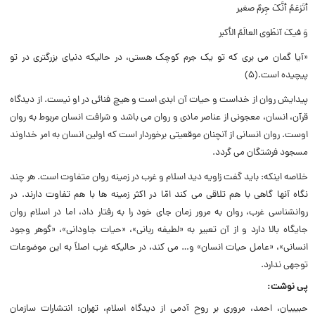
أتَزعَمُ أنَّکَ جِرمٌ صغیر
وَ فیکَ آنطَوی العالَمُ الأکبر
«آیا گمان می بری که تو یک جرم کوچک هستی، در حالیکه دنیای بزرگتری در تو
پیچیده است.(۵)
پیدایش روان از خداست و حیات آن ابدی است و هیچ فنائی در او نیست. از دیدگاه
قرآن، انسان، معجونی از عناصر مادی و روان می باشد و شرافت انسان مربوط به روان
اوست. روان انسانی از آنچنان موقعیتی برخوردار است که اولین انسان به امر خداوند
مسجود فرشتگان می گردد.
خلاصه اینکه: باید گفت زاویه دید اسلام و غرب در زمینه روان متفاوت است. هر چند
نگاه آنها گاهی با هم تلاقی می کند امّا در اکثر زمینه ها با هم تفاوت دارند. در
روانشناسی غرب، روان به مرور زمان جای خود را به رفتار داد، اما در اسلام روان
جایگاه بالا دارد و از آن تعبیر به «لطیفه ربانی»، «حیات جاودانی»، «گوهر وجود
انسانی»، «عامل حیات انسان» و… می کند، در حالیکه غرب اصلاً به این موضوعات
توجهی ندارد.
پی نوشت:
حبیبیان، احمد، مروری بر روح آدمی از دیدگاه اسلام، تهران: انتشارات سازمان