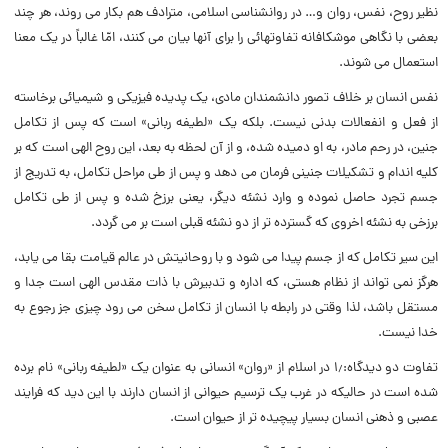
نظیر روح، نفس، روان و… در روانشناسی اسلامی، مترادف هم بکار می روند، هر چند
بعضی با نگاهی موشکافانه تفاوتهائی را برای آنها بیان می کنند، امّا غالباً در یک معنا
استعمال می شوند.
نفس انسان بر خلاف تصور دانشمندان مادی، یک پدیده فیزیکی و شیمیائی برخاسته
از فعل و انفعالات بدنی نیست. بلکه یک «لطیفه ربانی» است که پس از تکامل
جنین، در رحم مادر، به او دمیده شده، و از آن لحظه به بعد، این روح الهی است که بر
کلیه اندام و تشکیلات جنینی فرمان می دهد و پس از طی مراحل تکامل، به تدریج از
جسم تجرد حاصل نموده و وارد نشئه دیگر، یعنی برزخ شده و پس از طی تکامل
برزخی به نشئه اخروی که گسترده تر از دو نشئه قبلی است بر می گردد.
این سیر تکامل که از جسم پیدا می شود و با روحانیتش در عالم قیامت بقا می یابد،
هرگز نمی تواند از نظام هستی، که اداره و تدبیرش با ذات مقدس الهی است جدا و
مستقل باشد، لذا وقتی در رابطه با انسان از تکامل سخن می رود چیزی جز رجوع به
خدا نیست.
تفاوت دو دیدگاه:۱٫ در اسلام از «روان» انسانی به عنوان یک «لطیفه ربانی» نام برده
شده است در حالیکه در غرب یک ترسیم حیوانی از انسان دارند با این دید که فرایند
عصبی و ذهنی انسان بسیار پیچیده تر از حیوان است.