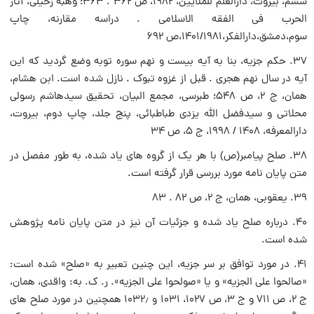
ششم، بیروت، دارالعلم للملایین، ۱۹۸۲، ص ۳۶۲ . ۳۶۳؛ وهبه زحیلى، آثار
الحرب فى الفقه الاسلامى . دراسه مقارنه، چاپ
سوم،دمشق،دارالفکر،۱۴۰۱/۱۹۸۱،ص ۶۹۲
۳۷. حکم جزیه، بنا به آیه بیست و نهم سوره توبه وضع گردید که این
آیه در سال نهم هجرى . قبل از غزوه تبوک . نازل شده است. ابن هشام،
همان، ج ۲، ص ۵۴۸؛ طبرسى، مجمع البیان، تحقیق سیدهاشم رسولى
محلاتى و سیدفضل الله یزدى طباطبائى، پنج جلد، چاپ دوم، بیروت،
دارالمعرفه، ۱۴۰۸ / ۱۹۹۸، ج ۵، ص ۳۴
۳۸. صلح پیامبر(ص) با هر یک از گروه هاى یاد شده، به طور مفصل در
متن پایان نامه مورد بررسى قرار گرفته است.
۳۹. یعقوبى، همان، ج ۲، ص ۸۲ . ۸۳
۴۰. درباره صلح یاد شده و جزئیات آن نیز در متن پایان نامه پژوهش
شده است.
۴۱. در مورد توافق بر سر جزیه، این چنین تعبیر به «صلح» شده است:
«صالحوا على الجزیه» و یا «صولحوا على الجزیه». ر. ک. به: واقدى، همان،
ج ۲، ص ۷۱۱ و ج ۳، ص ۱۰۲۷، ۱۰۳۱ و ۱۰۳۲٫ همچنین در مورد صلح هاى