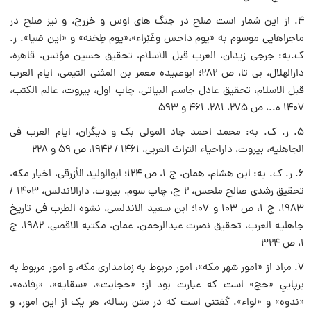
۴. از این شمار است صلح در جنگ هاى اوس و خزرج، و نیز صلح در
ماجراهایى موسوم به «یوم داحس وغَبْراء»،«یوم طِخنه» و «این ضیا». ر.
ک.به: جرجى زیدان، العرب قبل الاسلام، تحقیق حسین مؤنس، قاهره،
دارالهلال، بى تا، ص ۲۸۲؛ ابوعبیده معمر بن المثنى التیمى، ایام العرب
قبل الاسلام، تحقیق عادل جاسم البیاتى، چاپ اول، بیروت، عالم الکتب،
۱۴۰۷ ه..، ص ۲۷۵، ۲۸۱، ۴۶۱ و ۵۹۳
۵. ر. ک. به: محمد احمد جاد المولى بک و دیگران، ایام العرب فى
الجاهلیه، بیروت، داراحیاء التراث العربى، ۱۴۶۱ / ۱۹۴۲، ص ۵۹ و ۲۲۸
۶. ر. ک. به: ابن هشام، همان، ج ۱، ص ۱۲۴؛ ابوالولید الأزرقى، اخبار مکه،
تحقیق رشدى صالح ملحس، ۲ ج، چاپ سوم، بیروت، دارالاندلس، ۱۴۰۳ /
۱۹۸۳، ج ۱، ص ۱۰۳ و ۱۰۷؛ ابن سعید الاندلسى، نشوه الطرب فى تاریخ
جاهلیه العرب، تحقیق نصرت عبدالرحمن، عمان، مکتبه الاقصى، ۱۹۸۲، ج
۱، ص ۳۲۴
۷. مراد از «امور شهر مکه»، امور مربوط به زمامدارى مکه، و امور مربوط به
برپایىِ «حج» است که عبارت بود از: «حجابت»، «سقایه»، «رفاده»،
«ندوه» و «لواء». گفتنى است که در متن رساله، هر یک از این امور، و