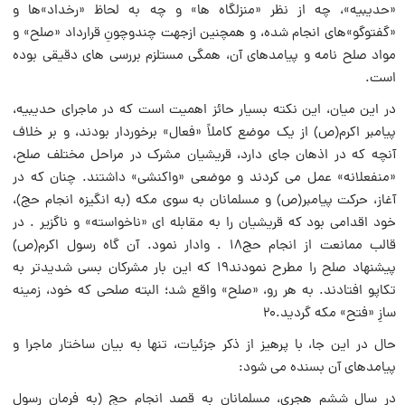
«حدیبیه»، چه از نظر «منزلگاه ها» و چه به لحاظ «رخداد»ها و
«گفتوگو»هاى انجام شده، و همچنین ازجهت چندوچونِ قرارداد «صلح» و
مواد صلح نامه و پیامدهاى آن، همگى مستلزم بررسى هاى دقیقى بوده
است.
در این میان، این نکته بسیار حائز اهمیت است که در ماجراى حدیبیه،
پیامبر اکرم(ص) از یک موضع کاملاً «فعال» برخوردار بودند، و بر خلاف
آنچه که در اذهان جاى دارد، قریشیان مشرک در مراحل مختلف صلح،
«منفعلانه» عمل مى کردند و موضعى «واکنشى» داشتند. چنان که در
آغاز، حرکت پیامبر(ص) و مسلمانان به سوى مکه (به انگیزه انجام حج)،
خود اقدامى بود که قریشیان را به مقابله اى «ناخواسته» و ناگزیر . در
قالب ممانعت از انجام حج۱۸ . وادار نمود. آن گاه رسول اکرم(ص)
پیشنهاد صلح را مطرح نمودند۱۹ که این بار مشرکان بسى شدیدتر به
تکاپو افتادند. به هر رو، «صلح» واقع شد؛ البته صلحى که خود، زمینه
سازِ «فتح» مکه گردید.۲۰
حال در این جا، با پرهیز از ذکر جزئیات، تنها به بیان ساختار ماجرا و
پیامدهاى آن بسنده مى شود:
در سال ششم هجرى، مسلمانان به قصد انجام حج (به فرمان رسول