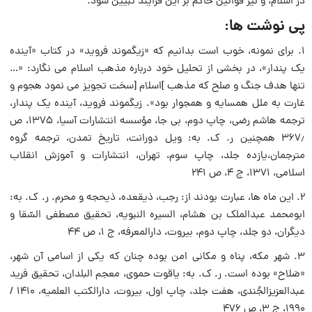
در اسلام، و نیز قوانین حاکم بر این فرایند تبیین شود.
پى نوشت ها:
۱. براى نمونه، خوب است بدانیم که «زیگموند فروید» در کتاب «آینده
یک پندار»، در بخشى از تحلیل خود درباره مذهب اسلام مى نگارد: «…
تنها هدف جنگ و صلح که مذهب ]اسلام [سخت تجویز مى نمود هجوم و
غارت به ملل همسایه و همجوار بود». زیگموند فروید، آینده یک پندار،
ترجمه هاشم رضى، چاپ دوم، بى جا، مؤسسه انتشارات آسیا، ۱۳۷۵، ص
۳۶۷٫ همچنین ر. ک. به: ویل دورانت، تاریخ تمدن، ترجمه گروه
مترجمان،یازده جلد، چاپ سوم، تهران، انتشارات و آموزش انقلاب
اسلامى، ۱۳۷۱، ج ۴، ص ۲۴۱
۲. این ماه ها، عبارت بودند از: رجب، ذیقعده، ذیحجه و محرم. ر. ک. به:
ابومحمد عبدالملک بن هشام، السیره النبویه، تحقیق مصطفى السّقا و
دیگران، دو جلد، چاپ دوم، بیروت، دارالمعرفه، ج ۱، ص ۴۴
۳. شهر مکه، پناه و مکانى امن بوده چنان که یکى از اسامى آن شهر،
«صَلاح» بوده است. ر. ک. به: یاقوت حموى، معجم البلدان، تحقیق فرید
عبدالعزیزالجُندى، هفت جلد، چاپ اول، بیروت، دارالکتب العلمیه، ۱۴۱۰ /
۱۹۹۰، ج ۳، ص ۴۷۶