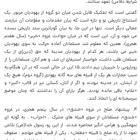
شرایط دفاعى) تعهد ستانند.
گفتنى است که تفکیک قایل شدن میان دو گروه از یهودیان مزبور، یک
استنتاج تاریخى نو و تازه است که بیان مقدمات و مقوّمات آن نیازمند
مجالى دیگر است. تنها در این جا، به بیان گویاترین سند تاریخى بسنده
مى شود و آن، این است که در میان حوادث غزوه «خیبر» (سال هفتم
هجرى)، همین که معلوم شد مسلمانان آماده حرکت به سوى یهودیان
خیبر مى باشند، هر کدام از یهودیان مدینه که حق (دِین)ى از یک
مسلمان طلب داشت، خواستار استیفاى ان شد، و هم آنان، مسلمانان را از
رویارویى با خیبریان بیم دادند.۱۵ این در حالى است که در آن هنگام،به
سبب مجازات هر یک از قبیله هاى سه گانه یهودى (گروه دوم)، هیچ یک
از ایشان، در مدینه نبودند و اگر از آنان، کسانى نیز در قالب «کنیز» و
«غلام» باقى مانده بودند، هرگز یاراىِ آن را نداشتند که چنان موضع
سرسختانه اى را اتخاذ کنند.
۴. پیشنهاد صلح در غزوه «خندق»: در سال پنجم هجرى، در غزوه
«خندق»، مسلمانان از سوى قبیله هاى مشرک . «احزاب» . به گونه اى
سهمگین و هراس انگیز محاصره شدند. از این رو، رسول خدا(ص) تلاش
نمود تا از راه صلح با قبیله «غطفان» . یکى از قبیله هاى مهاجم . صفوف