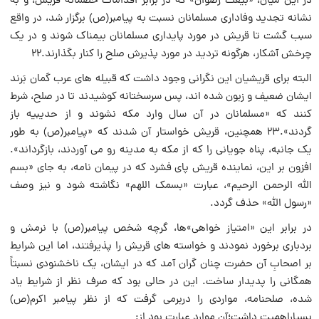
در این میان، «بیعت رضوان» که در برابر اقدامات خصمانه قریش، و به
نشانه تجدید وفادارى مسلمانان نسبت به پیامبر(ص) برگزار شد، در واقع
سبب گشت تا قریش در مورد پایدارى مسلمانان بیمناک شوند و در یک
چرخش آشکار، هرگونه تردید در مورد پذیرش صلح را کنار بگذارند.۲۲
البته براى قریشیان این نگرانى وجود داشت که قبیله هاى عرب گمان بَرند
ایشان ضعیف و زبون شده اند، پس سرسختانه کوشیدند تا در صلح، شرط
کنند که «مسلمانان در آن سال وارد مکه نشوند و از حدیبیه باز
گردند».۲۳ همچنین، قریش خواستار آن شدند که «پیامبر(ص) به طور
یک جانبه، پناه جویانى را که از مکه به مدینه رو مى آوردند، بازگرداند».
افزون بر این، نماینده قریش پاى فشرد که در پیمان نامه، به جاى «بسم
الله الرحمن الرحیم»، عبارت «بسمک اللهم» نگاشته شود و نیز وصف
«رسول الله» حذف گردد.
در برابر این «امتیاز خواهى»ها، گرچه شخص پیامبر(ص) با نرمش و
بردبارى برخورد نمودند و خواسته هاى قریش را پذیرفتند، اما این شرایط
بر اصحابِ آن حضرت چنان گران آمد که در ایشان، یک ناخشنودى نسبتاً
همگانى را پدیدار ساخت. این در حالى بود که صرف نظر از شرایط یاد
شده، صلحنامه، مواردى را دربرمى گرفت که از نظر پیامبر اکرم(ص)
بسیاراهمیت داشت؛آن موارد عبارت بود از: