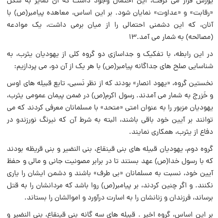
یورش قرار مى گرفت، این احتمال وجود داشت که آن تمایز به شکل
«رقابت» و «عداوت» نمایان شود. بر این اساس، معاهده پیامبر(ص) با
آنان، که این دشمنى احتمالى را از میان برمى داشت، یک موادعه
(مصالحه) به شمار مى آمد.۱۳
در این رابطه، با تفکیک و جداسازى دو گروه کلى از یهودیان یثرب، به
شناسایى صلح هاى جداگانه پیامبر(ص) با هر یک از آن دو، مى پردازیم:
نخستین گروه، «یهود انصار» بودند که از نظر نَسبى، تابع قبیله هاى اوس
و خَزرج به شمار مى آمدند. رسول اکرم(ص) در ضمن پیمان عمومى یثرب،
یهودیان مزبور را به عنوان امتى «متحد» با مسلمانان معرفى کردند که مى
توانند بر آیین خود باقى باشند، البته به شرط آن که نیرنگ نورزندو در
دفاع از یثرب، همکارى نمایند.
گروه دوم، یهودیان قبیله هاى بنى قینقاع، بنى النضیر و بنى قریظه بودند
که با رسول خدا(ص) عهد بستند تا در برابر مصونیت جانى و مالى و حفظ
آیین خود، نسبت به مسلمانان «بى طرف» باشند و دشمن ایشان را یارى
نکنند. و اگر چنین کردند، بر پیامبر(ص) روا باشد که مردانشان را به قتل
برساند، فرزندان و زنانشان را به اسارت درآورد و اموالشان را بستاند.
بر این اساس، گروه اخیر . قبیله هاى سه گانه بنى قینقاع، بنى النضیر و