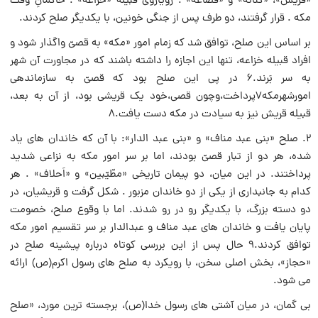
«قریش»، «کنانه» و «قضاعه» . رویاروى قبیله «خزاعه» . حاکمانِ وقت
مکه . قرار گرفتند، دو طرف پس از جنگى خونین، با یکدیگر صلح کردند.
بر اساس این صلح، توافق شد که زمام امور «مکه» به قصىّ واگذار شود و
افراد قبیله خزاعه، تنها این اجازه را داشته باشند که در مجاورت آن شهر
به سر بَرند.۶ در پى این صلح بود که قصىّ به سازماندهى
امورشهرمکه۷پرداخت،وچون قصى،خود یک قریشى بود، از آن به بعد،
قبیله قریش نیز به سیادت در مکه دست یافت.۸
۲. صلح «بنى عبد مناف» و «بنى عبد الدار»: با آن که خاندان هاى یاد
شده، هر دو از تبار قصىّ بودند، اما بر سر امور مکه به نزاعى شدید
پرداختند. در این میان، دو پیمان تاریخى «مطّیّبین» و «اَحلاف» . هر
کدام به جانبدارى از یکى از دو خاندان مزبور . شکل گرفت و قریشیان، در
دو دسته بزرگ، با یکدیگر رو در رو شدند. اما با وقوع صلح، خصومت
پایان یافت و خاندان هاى عبد مناف و عبدالدار بر سر تقسیم امور مکه
توافق کردند.۹ حال پس از این بررسى کوتاه درباره پیشینه صلح در
«حجاز»، بخش اصلى سخن، با رویکرد به صلح هاى رسول اکرم(ص) ارائه
مى شود.
بى گمان، در میان آشتى هاى رسول خدا(ص)، برجسته ترین مورد، «صلح