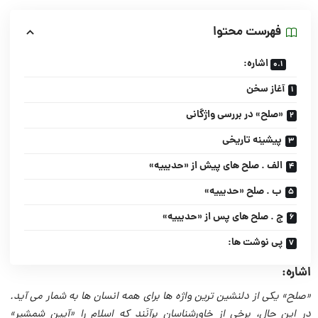
فهرست محتوا
اشاره:
آغاز سخن
«صلح» در بررسى واژگانى
پیشینه تاریخى
الف . صلح هاى پیش از «حدیبیه»
ب . صلح «حدیبیه»
ج . صلح هاى پس از «حدیبیه»
پى نوشت ها:
اشاره:
«صلح» یکى از دلنشین ترین واژه ها براى همه انسان ها به شمار مى آید.
در این حال، برخى از خاورشناسان برآنَند که اسلام را «آیین شمشیر»