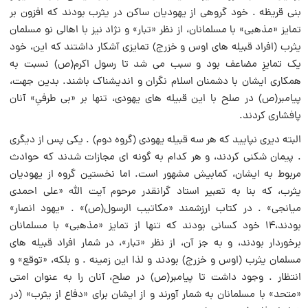
بنى قریظه . خود گروهى از یهودیان ساکن در یثرب بودند که افزون بر
تمایز «مذهبى» با مسلمانان، از نظر «تبار» و نژاد نیز با اهالى نو مسلمان
یثرب (افراد قبیله هاى اوس و خزرج) تمایزى آشکار داشتند که این، خود
یک تمایزِ مضاعف بود و سبب مى شد تا رسول اکرم(ص) نسبت به
همکارى ایشان با دشمنان اسلام نگران و اندیشناک باشند. بدین جهت،
پیامبر(ص) در صلح با این قبیله هاى یهودى، تنها بر «بى طرفىِ» آنان
پافشارى کردند.
البته دیرى نپایید که هر سه قبیله یهودى (گروه دوم) . یکى پس از دیگرى
. پیمان شکنى کردند، و هر کدام به گونه اى مجازات شدند که حوادث
مربوط به ایشان، کمابیش مشهور است. اما نخستین گروه از یهودیان
یثرب، که بنا به تعبیر استاد گرانقدر مرحوم آیت الله «على احمدى
میانجى» . در کتاب ارزشمند «مکاتیب الرسول(ص)» . «یهود انصار»
بودند،۱۴ خود کسانى بودند که تنها از تمایز «مذهبى» با مسلمانان
برخوردار بودند، و به جز آن، از نظر «تبار»، در شمار افراد قبیله هاى
مسلمان یثرب (اوس و خزرج) بودند و لذا این زمینه . و بلکه، «توقع» و
انتظار . وجود داشت تا پیامبر(ص) در صلح، آنان را به عنوان امتى
«متحد» با مسلمانان به شمار آورند و از ایشان براى «دفاع از یثرب» (در