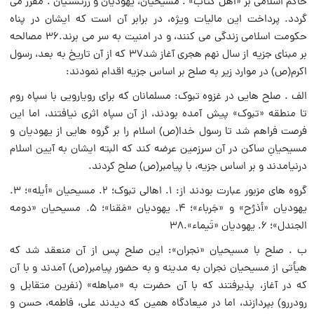
حاکم اسلامى بر «اهل کتاب» . مسیحیان، یهودیان و زرتشتیان . مقرر مى
گردد. پرداخت این مالیات ویژه، در برابر آن است که ایشان در پناه
حکومت اسلامى زندگى مى کنند، و در امنیت به سر مى برند.۳۶ مصالحه
بر مبناى جزیه از سال نهم هجرى آغاز شد۳۷ که از آن تاریخ به بعد، رسول
اکرم(ص) در موارد زیر به صلح بر اساس جزیه اقدام نمودند:
الف . صلح هایى در غزوه تبوک: مسلمانان که براى رویارویى با سپاه روم
تا منطقه «تبوک» پیش آمده بودند، از آن سپاه اثرى نیافتند، اما این
فرصت فراهم شد تا رسول خدا(ص) اسلام را بر گروه هایى از یهودیان و
مسیحیانِ ساکن در آن سرزمین عرضه کند که البته ایشان به آیین اسلام
درنیامدند و بر اساس جزیه، با پیامبر(ص) صلح کردند.
گروه هاى مزبور عبارت بودند از: ۱. اهالى تبوک؛ ۲. مسیحیان «أیله»؛ ۳.
یهودیان «أذرُح» و «جَرباء»؛ ۴. یهودیان «مَقنا»؛ ۵. مسیحیان «دومه
الجندل»؛ ۶. یهودیان «تَیماء».۳۸
ب . صلح با مسیحیان «نجران»: این صلح پس از آن منعقد شد که
هیأتى از مسیحیان نجران به مدینه و به حضور پیامبر(ص) آمدند و با آن
که در آغاز، پذیرفتند که با آن حضرت به «مباهله» (نفرین متقابل و
رودررو) بپردازند، اما در میعادگاه همین که دیدند على، فاطمه، حسن و