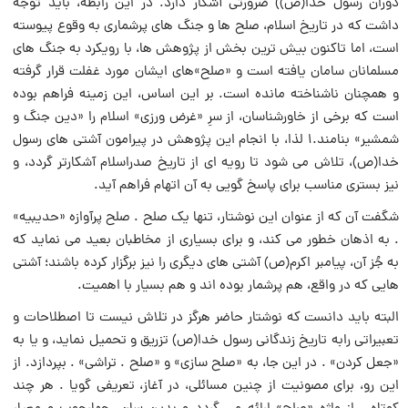
دوران رسول خدا(ص)) ضرورتى آشکار دارد. در این رابطه، باید توجه
داشت که در تاریخ اسلام، صلح ها و جنگ هاى پرشمارى به وقوع پیوسته
است، اما تاکنون بیش ترین بخش از پژوهش ها، با رویکرد به جنگ هاى
مسلمانان سامان یافته است و «صلح»هاى ایشان مورد غفلت قرار گرفته
و همچنان ناشناخته مانده است. بر این اساس، این زمینه فراهم بوده
است که برخى از خاورشناسان، از سرِ «غرض ورزى» اسلام را «دین جنگ و
شمشیر» بنامند.۱ لذا، با انجام این پژوهش در پیرامون آشتى هاى رسول
خدا(ص)، تلاش مى شود تا رویه اى از تاریخ صدراسلام آشکارتر گردد، و
نیز بسترى مناسب براى پاسخ گویى به آن اتهام فراهم آید.
شگفت آن که از عنوان این نوشتار، تنها یک صلح . صلح پرآوازه «حدیبیه»
. به اذهان خطور مى کند، و براى بسیارى از مخاطبان بعید مى نماید که
به جُز آن، پیامبر اکرم(ص) آشتى هاى دیگرى را نیز برگزار کرده باشند؛ آشتى
هایى که در واقع، هم پرشمار بوده اند و هم بسیار با اهمیت.
البته باید دانست که نوشتار حاضر هرگز در تلاش نیست تا اصطلاحات و
تعبیراتى رابه تاریخ زندگانى رسول خدا(ص) تزریق و تحمیل نماید، و یا به
«جعل کردن» . در این جا، به «صلح سازى» و «صلح . تراشى» . بپردازد. از
این رو، براى مصونیت از چنین مسائلى، در آغاز، تعریفى گویا . هر چند