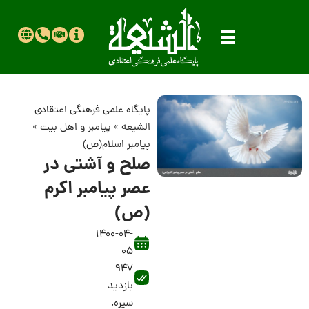
پایگاه علمی فرهنگی اعتقادی
الشیعه
»
پیامبر و اهل بیت
»
پیامبر اسلام(ص)
صلح و آشتى در
عصر پیامبر اکرم
(ص)
1400-04-
05
947
بازدید
سیره
,