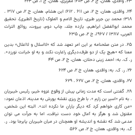
۲۳. واقدى، همان، ج ۲، ص ۶۰۴؛ مقریزى، همان، ج ۱، ص ۲۲۴
۲۴. واقدى، همان، ج ۲، ص ۶۱۱ . ۶۱۲؛ ابن هشام، همان، ج ۲، ص ۳۱۷ .
۳۱۸؛ محمد بن جریر طبرى، تاریخ الامم و الملوک (تاریخ الطبرى)، تحقیق
محمد ابوالفضل ابراهیم، یازده جلد، چاپ دوم، بیروت، روائع التراث
العربى، ۱۳۸۷ / ۱۹۶۷، ج ۲، ص ۶۳۵
۲۵. در متن صلحنامه بر این امر تعهد شد که «لااسلال و لااغلال» بدین
معنا که «هیچ یک از دو طرف،دیگرى راغارت نکند و به او خیانت نورزد».
ر. ک. به: احمد زینى دحلان، همان، ج ۲، ص ۴۴
۲۶. ر. ک. به: واقدى، همان، ج ۲، ص ۶۲۴
۲۷. واقدى، همان، ج ۲، ص ۶۲۷ . ۶۲۹
۲۸. گفتنى است که مدت زمانى پیش از وقوع غزوه خیبر، رئیس خیبریان
. به نام «اسیر بن زارم ». با طرح ریزى نقشه یورش به مدینه، اذعان نمود:
«من کارى خواهم کرد که دیگر یارانِ ما نکرده اند». البته این شخص،
مقتول شد و هرگز به آمال خود دست نیافت، اما به جرأت مى توان
مدعى شد که نقشه و اندیشه او همچنان در میان خیبریان پابرجا بود. ر.
ک. به: واقدى، همان، ج ۲، ص ۵۶۶