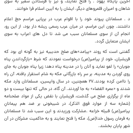
آخرین پایگاه یهود . را فتح نمایند، و نیز با فرستادن سفیر به سوى
شاهان و امیرانِ قلمروهاى دیگر، ایشان را به آیین اسلام فرا خوانند.
د . مسلمانان پیوند خود را با اقوام عرب در برپایى مراسم حج اعلام
داشتند. چون این مراسم، در میان عرب رسمى ریشه دار بود، از این رو،
انجام آن از سوى مسلمانان سبب مى شد تا دل هاى اعراب به سوى
ایشان متمایل گردد.
گفتنى است که روند «پیامد»هاى صلح حدیبیه نیز به گونه اى بود که
قریشیان، خود از پیامبر(ص) درخواست نمودند که شرط «بازگرداندنِ پناه
جویان» را لغو نماید و آنان را در مدینه پناه دهد؛ زیرا پناه جویان به جاى
روى آوردن به مدینه، بر سرِ راه بازرگانى مکه به شام استقرار یافته، آن راه
را ناامن کرده بودند.۲۷ همچنین، در سال واپسین، مسلمانان وارد مکه
شدند و «عمره القضاء» به جا آوردند. آن گاه، در حالى که تنها بیست و دو
ماه از برگزارى صلح مى گذشت، قریشیان با نقض یکى از مواد صلحنامه
(شماره سه از موارد فوق الذکر)، در شبیخونى بر ضد هم پیمانانِ
پیامبر(ص) قبیله خزاعه .مشارکت ورزیدند و این سبب شد تا مسلمانان
به فرمان رسول خدا(ص)، مکه را فتح نمایند و به حاکمیت مشرکان در آن
شهر پایان بخشند.