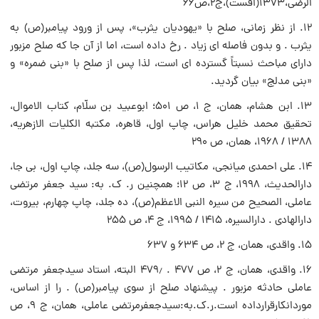
الرضى،۱۳۷۳(افست)،ج۲،ص۶۶
۱۲. از نظر زمانى، صلح با «یهودیان یثرب»، پس از ورود پیامبر(ص) به
یثرب . و بدون فاصله اى زیاد . رخ داده است، اما از آن جا که صلح مزبور
داراى مباحث نسبتاً گسترده اى است، لذا پس از صلح با «بنى ضمره» و
«بنى مدلج» بیان گردید.
۱۳. ابن هشام، همان، ج ۱، ص ۵۰۱؛ ابوعبید بن سلّام، کتاب الاموال،
تحقیق محمد خلیل هراس، چاپ اول، قاهره، مکتبه الکلیات الازهریه،
۱۳۸۸ / ۱۹۶۸، همان، ص ۲۹۰
۱۴. على احمدى میانجى، مکاتیب الرسول(ص)، سه جلد، چاپ اول، بى جا،
دارالحدیث، ۱۹۹۸، ج ۳، ص ۱۲؛ همچنین ر. ک. به: سید جعفر مرتضى
عاملى، الصحیح من سیره النبى الاعظم(ص)، ده جلد، چاپ چهارم، بیروت،
دارالهادى . دارالسیره، ۱۴۱۵ / ۱۹۹۵، ج ۴، ص ۲۵۵
۱۵. واقدى، همان، ج ۲، ص ۶۳۴ و ۶۳۷
۱۶. واقدى، همان، ج ۲، ص ۴۷۷ . ۴۷۹٫ البته، استاد سیدجعفر مرتضى
عاملى حادثه مزبور . پیشنهاد صلح از سوى پیامبر(ص) . را از اساس،
موردانکارقرارداده است.ر.ک.به:سیدجعفرمرتضى عاملى، همان، ج ۹، ص