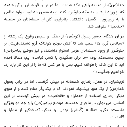
خدا(ص))، از مدینه راهى مکه شدند. اما در برابر، قریشیان بر آن شدند
که از ورود ایشان به مکه جلوگیرى کنند و به همین منظور، سواره نظامى
را به رویارویى، گسیل داشتند. بنابراین، کاروان مسلمانان در منطقه
«حدیبیه» متوقف شد.
در آن هنگام، پرهیز رسول اکرم(ص) از جنگ، و سپس وقوع یک رشته از
«میانجى گرى ها» سبب شد تا آتش نبردى هولناک فرو نشیند.قریش بر
جلوگیرى از ورود مسلمانان عزمى استوار داشتند، و نیز موضع پیامبر(ص)
چنین مستحکم بود: «ما براى جنگیدن با کسى نیامده ایم؛ همانا آمده
ایم تا این خانه را طواف کنیم، پس با هر کس که ما را از این کار بازدارد،
خواهیم جنگید.»۲۱
قریشیان، در عمل، رفتارى خصمانه در پیش گرفتند. اما در برابر، رسول
خدا(ص) از یک سو، پیشنهاد نمودند که با یکدیگر صلح کنند و از سوى
دیگر، رفتارى آمیخته از «مدارا» و «قاطعیت» در پیش گرفتند. بر این
اساس، مى توان در ماجراى حدیبیه، موضع پیامبر(ص) را واجد دو ویژگى
دانست: یکى، فعالانه (کُنشى) بودن، و دیگر، آمیختگى از مدارا و
قاطعیت.