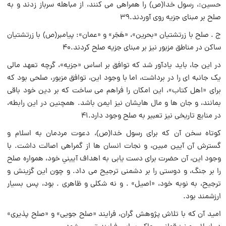
حسین:، رسول خدا(ص) را همراهى مى کنند، از مباهله سرباز زدند و به
صلح بر مبناى جزیه روى آوردند.۳۹
ج . صلح با زرتشتیان «بحرین»، «هَجَر» و «عمان»: پیامبر(ص) با زرتشتیان
ساکن در مناطق مزبور نیز بر مبناى جزیه صلح کردند.۴۰
در این جا، باید یادآور شد که توافق بر اساس «جزیه»، گرچه تعهد مالى
یک جانبه اى را در برداشت، اما با وجود این، توافق مزبور، صلحى بود که
براى «اهل کتاب»، این امکان را فراهم مى ساخت که بر دین خود باقى
بمانند، و جان ها و مال هایشان نیز ایمن باشد. همچنین در این رابطه،
در منابع تاریخى نیز تعبیر به صلح وجود دارد.۴۱
کوتاه سخن آن که براى رسول خدا(ص)، دعوت مردمان به اسلام و
گسترش آن آیین مبین، و نجات انسان ها از گمراهى اصالت داشت. با
وجود این، آن حضرت براى دست یابى به اهداف آیینىِ خود، همواره صلح
را بر جنگ، و دوستى را بر دشمنى ترجیح مى داد. و چون این گزینش و
ترجیح، به نوبه خود، «اصیل» . و نه شکلى و ظاهرى . بود، پس بسیار
ارزشمند بود.
امید آن که با تلاش پژوهش گران، فرایند «صلح جویى» و «صلح پذیرى»