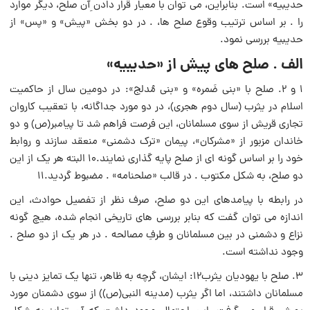
حدیبیه» است. بنابراین، مى توان با معیار قرار دادن ِآن صلح، دیگر موارد
را . بر اساس ترتیب وقوع صلح ها، . در دو بخش «پیش» و «پس» از
حدیبیه بررسى نمود.
الف . صلح هاى پیش از «حدیبیه»
۱ و ۲. صلح با «بنى ضَمره» و «بنى مُدلج»: در دومین سال از حاکمیت
اسلام در یثرب (سال دوم هجرى)، در دو مورد جداگانه، با تعقیب کاروان
تجارى قریش از سوى مسلمانان، این فرصت فراهم شد تا پیامبر(ص) و دو
خاندان مزبور از «مشرکان»، پیمان «ترک دشمنى» منعقد سازند و روابط
خود را بر اساس گونه اى از صلح پایه گذارى نمایند.۱۰ البته هر یک از این
دو صلح، به شکل مکتوب . در قالب «صلحنامه» . مضبوط گردید.۱۱
در رابطه با پیامدهاى این دو صلح، صرف نظر از تفصیل حوادث، این
اندازه مى توان گفت که بنابر بررسى هاى تاریخى انجام شده، هیچ گونه
نزاع و دشمنى در بین مسلمانان و طرفِ مصالحه . در هر یک از دو صلح .
وجود نداشته است.
۳. صلح با یهودیان یثرب۱۲: ایشان، گرچه به ظاهر، تنها یک تمایز دینى با
مسلمانان داشتند، اما اگر یثرب (مدینه النبى(ص)) از سوى دشمنان مورد