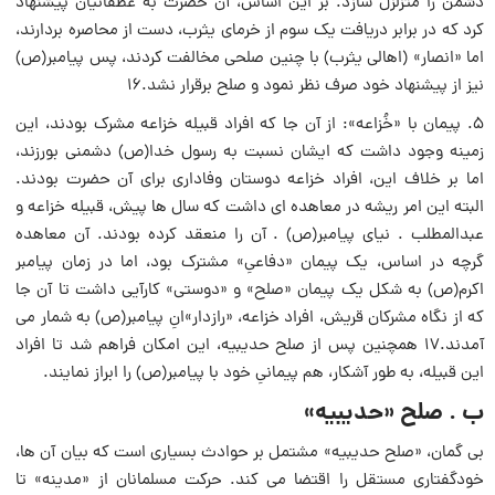
دشمن را متزلزل سازد. بر این اساس، آن حضرت به غطفانیان پیشنهاد
کرد که در برابر دریافت یک سوم از خرماى یثرب، دست از محاصره بردارند،
اما «انصار» (اهالى یثرب) با چنین صلحى مخالفت کردند، پس پیامبر(ص)
نیز از پیشنهاد خود صرف نظر نمود و صلح برقرار نشد.۱۶
۵. پیمان با «خُزاعه»: از آن جا که افراد قبیله خزاعه مشرک بودند، این
زمینه وجود داشت که ایشان نسبت به رسول خدا(ص) دشمنى بورزند،
اما بر خلاف این، افراد خزاعه دوستان وفادارى براى آن حضرت بودند.
البته این امر ریشه در معاهده اى داشت که سال ها پیش، قبیله خزاعه و
عبدالمطلب . نیاى پیامبر(ص) . آن را منعقد کرده بودند. آن معاهده
گرچه در اساس، یک پیمان «دفاعىِ» مشترک بود، اما در زمان پیامبر
اکرم(ص) به شکل یک پیمان «صلح» و «دوستى» کارآیى داشت تا آن جا
که از نگاه مشرکان قریش، افراد خزاعه، «رازدار»انِ پیامبر(ص) به شمار مى
آمدند.۱۷ همچنین پس از صلح حدیبیه، این امکان فراهم شد تا افراد
این قبیله، به طور آشکار، هم پیمانىِ خود با پیامبر(ص) را ابراز نمایند.
ب . صلح «حدیبیه»
بى گمان، «صلح حدیبیه» مشتمل بر حوادث بسیارى است که بیان آن ها،
خودگفتارى مستقل را اقتضا مى کند. حرکت مسلمانان از «مدینه» تا