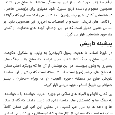
«رفع ستیز» را دربردارند و از این رو، همگى مترادف با صلح مى باشند.
همچنین مفهوم یادشده (رفع ستیز)، خود معیارى براى پژوهش حاضر .
در شناسایى آشتى هاى پیامبر(ص) . به شمار مى آید؛ معیارى که برگرفته
از آگاهى هاى تاریخى است و با اصطلاحات امروزى نیز همسویى دارد. بر
اساس همین معیار است که در این نوشتار، گونه هاى متفاوت از آشتى
ها، مورد شناسایى قرار مى گیرد.
پیشینه تاریخى
در تاریخ اسلام، با هجرت رسول اکرم(ص) به یثرب، و تشکیل حکومت
اسلامى، صلح و جنگ آغاز شد و دیرى نپایید که صلح ها و جنگ هاى
بسیارى به وقوع پیوست. در این نوشتار، از آن جا که رویکرد اصلى سخن
به صلح هاى پیامبر(ص) است، لذا شایسته است که پیش از آن، سابقه
تاریخى صلح در منطقه «جزیره العرب» (و به ویژه «حجاز») . بستر
جغرافیایى تاریخ اسلام . مورد بررسى قرار گیرد.
بى گمان، اقوام و قبیله هاى ساکن در جزیره العرب، خواسته یا ناخواسته،
به جنگ ها و کشمکش هاى دامنه دارى تن درمى دادند که گاه تا سال
ها و دهه ها به درازا مى کشید. در تحلیل این امر، این سخن کاملاً
سنجیده است که بسیارى از نزاع ها، ریشه درمسائلى بیهوده و بى اساس