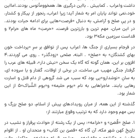
داشت واعراب . کمابیش . بااین درگیرى ها، همخوومأنوس بودند.امااین
خود،نمى تواند پایان امر به شمار آید؛ زیرا اعراب، رنجور از پیکار و کشتار،
و در پىِ صلح و آرامش، به دنبال «فرصت»هایى براى ادامه حیات بودند.
در این میان، مهم ترین و بارزترین فرصت، «حرمتِ» ماه هاى حرام۲ و
قداست سرزمین مکه۳ بود.
در فرجام بسیارى از جنگ ها، اعراب پس از توافق بر سرِ «پرداخت خون
بهاى کشتگان» به «صلح» . البته، صلحى «زودگذر» . روى مى آوردند.۴
افزون بر این، همان گونه که گاه یک سخن «نیش دار»، قبیله هاى عرب را
گرفتار جنگى مهیب مى ساخت، در برخى از اوقات، گفتار و یا سروده اى،
به سانِ «نوشدارو»یى بود که سبب مى شد گروهى از دام قتل و اسارت
رهایى یابند. ماجراهایى به نام «یوم حلیمه» و«یوم الشِّباک»۵ از این
شمار بود.
گذشته از این همه، از میان رویدادهاى پیش از اسلام، دو صلح بزرگ و
بس مهم وجود دارد که به ترتیب وقوع عبارتند از:
۱. صلح «قُصَىّ» و «خزاعه»: پس از یک رشته از حوادث پرفراز و نشیب در
تاریخ کهن شهر مکه، آن گاه که «قصىّ بن کلاب» و متحدان او . از اقوام