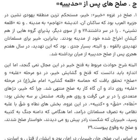
ج . صلح هاى پس از «حدیبیه»
۱. صلح در غزوه «خیبر»: خیبر، مستحکم ترین منطقه یهودى نشین در
جزیره العرب بود که ساکنان آن، اندیشه «تهاجم» به مدینه . و نه «قلعه
نشینى» . را در سر داشتند۲۸ و از سوى دیگر، پذیراىِ گروه هایى از هم
کیشانِ اخراج شده خود از مدینه بودند. بنابراین، خیبر براى مسلمانان
تهدیدى بالقوه . و البته، بسیار جدى . بود که این تهدید، در سال هفتم
هجرى پس از صلح حدیبیه از میان برداشته شد.
البته شرح حوادث مربوط به فتح خیبر در این مجال نمى گنجد، اما این
اندازه باید دانست که فتح و گشایش خیبر، در دو مرحله «غلبه» و
«صلح» تحقق یافت که حماسه «قلعه گشایى» امام على(ع) در مرحله
«غلبه» روى داد و آن گاه کار به صلح منتهى شد. چرا که خیبر، دژهاى
متعددى را در بر مى گرفت و روى هم رفته، مشتمل بر سه بخش بود:
«نَطاه»، «شقّ» و «کتیبه». در این غزوه، بخش هاى نطاه و شقّ با غلبه
نظامى به تصرف مسلمانان درآمد، اما هنگامى که دامنه جنگ به کتیبه
رسید، خیبریان که شکست رادر پیش رو مى دیدند، خواستار صلح شدند،
و صلح به وقوع پیوست.۲۹
بر اساس این صلح، جانِ خیبریان در امان بود و ایشان از قتل . و اسارت .