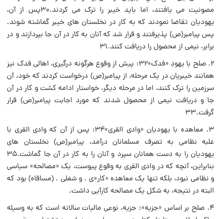
مصونیت مى یافتند، اما باید خیبر را ترک مى کردند.۳۰پس از آن،
یهودیان تقاضا نمودند که به کار در نخلستان هاى خیبر گماشته شوند.
پس پیامبر(ص) پذیرفتند و قرار شد که آنان به کار در آن جا بپردازند و در
برابر، نیمى از محصول را دریافت کنند.۳۱
۲. صلح با یهودِ «فدک»۳۲: پیش از وقوع هرگونه درگیرى، اهالى فدک نیز
همانند خیبریان در یک مرحله، از پیامبر(ص) درخواست کردند که خود، آن
سرزمین را ترک کنند، اما در مرحله دیگر، خواستار ادامه کشت و کار در آن
جا و دریافت نیمى از محصول شدند که مورد اجابت پیامبر(ص) قرار
گرفت.۳۳
۳. معاهده با یهودیان «وادى القرى»۳۴: پس از آن که وادى القرى با
غلبه نظامى به تصرف مسلمانان درآمد، پیامبر(ص) نخلستان هاى
یهودیان را به دست همانان سپرد و آنان را به کار در آن جا گماشت.۳۵
بنابراین، آنچه که در وادى القرى به وقوع پیوست، یک «مصالحه» سیاسى
و نظامى نبود، بلکه تنها یک معاهده «کار»ى . و شغلى . (مساقاه) بود که
البته در نتیجه، به شکل یک مصالحه کارآیى داشت.
۴. صلح بر اساس «جزیه»: جزیه، نوعى مالیات سالانه است که به وسیله