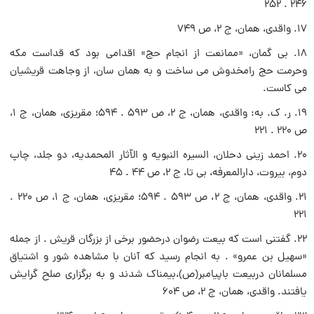
۲۴۶ . ۲۵۲
۱۷. واقدى، همان، ج ۲، ص ۷۴۹
۱۸. بى گمان، «ممانعت از انجام حج» اقدامى بود که قداست مکه
وحرمت حج رامخدوش مى ساخت و به همان سان، از وجاهت قریشیان
مى کاست.
۱۹. ر. ک. به: واقدى، همان، ج ۲، ص ۵۹۳ . ۵۹۴؛ مقریزى، همان، ج ۱،
ص ۲۲۰ . ۲۲۱
۲۰. احمد زینى دحلان، السیره النبویه و الآثار المحمدیه، دو جلد، چاپ
دوم، بیروت، دارالمعرفه، بى تا، ج ۲، ص ۴۴ . ۴۵
۲۱. واقدى، همان، ج ۲، ص ۵۹۳ . ۵۹۴؛ مقریزى، همان، ج ۱، ص ۲۲۰ .
۲۲۱
۲۲. گفتنى است که بیعت رضوان درحضور برخى از بزرگان قریش . از جمله
«سهیل بن عمرو» . به انجام رسید که آنان با مشاهده شور و اشتیاق
مسلمانان دربیعت باپیامبر(ص)،بیمناک شدند و به برگزارى صلح گرایش
یافتند. واقدى، همان، ج ۲، ص ۶۰۴