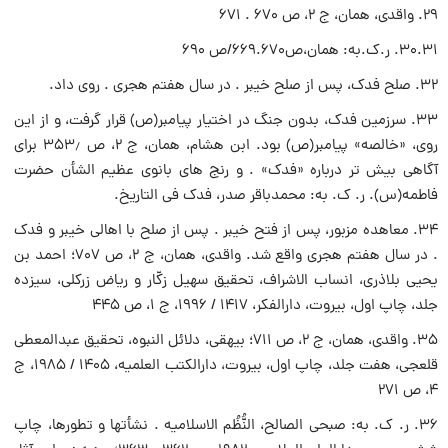
۲۹. واقدى، همان، ج ۲، ص ۶۷۰ . ۶۷۱
۳۰.۳۱. ر.ک.به: همان،ص۶۶۹.۶۷۰/ص ۶۹۰
۳۲. صلح فدک، پس از صلح خیبر . در سال هفتم هجرى . روى داد.
۳۳. سرزمین فدک، بدون جنگ در اختیار پیامبر(ص) قرار گرفت، و از این
روى، «خالصه» پیامبر(ص) بود. ابن هشام، همان، ج ۲، ص ۳۵۳٫ براى
آگاهى بیش تر درباره «فدک» . و رنج هاى بانوى عظیم الشأن حضرت
فاطمه(س). ر. ک. به: محمدباقر صدر، فدک فى التاریخ.
۳۴. معاهده مزبور، پس از فتح خیبر . پس از صلح با اهالى خیبر و فدک
. در سال هفتم هجرى واقع شد. واقدى، همان، ج ۲، ص ۷۰۷؛ احمد بن
یحیى بلاذرى، انساب الاشراف، تحقیق سهیل زکّار و ریاض زرکلى، سیزده
جلد، چاپ اول، بیروت، دارالفکر، ۱۴۱۷ / ۱۹۹۶، ج ۱، ص ۴۴۵
۳۵. واقدى، همان، ج ۲، ص ۷۱۱؛ بیهقى، دلائل النبوه، تحقیق عبدالمعطى
قلعجى، هفت جلد، چاپ اول، بیروت، دارالکتب العلمیه، ۱۴۰۵ / ۱۹۸۵، ج
۴، ص ۲۷۱
۳۶. ر. ک. به: صبحى الصالح، النُّظُم الاسلامیه . نشأتها و تطورها، چاپ