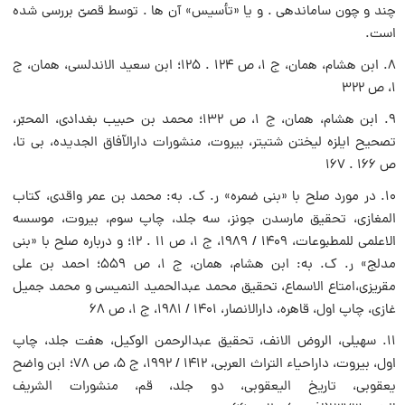
چند و چون ساماندهى . و یا «تأسیس» آن ها . توسط قصىّ بررسى شده
است.
۸. ابن هشام، همان، ج ۱، ص ۱۲۴ . ۱۲۵؛ ابن سعید الاندلسى، همان، ج
۱، ص ۳۲۲
۹. ابن هشام، همان، ج ۱، ص ۱۳۲؛ محمد بن حبیب بغدادى، المحبّر،
تصحیح ایلزه لیختن شتیتر، بیروت، منشورات دارالآفاق الجدیده، بى تا،
ص ۱۶۶ . ۱۶۷
۱۰. در مورد صلح با «بنى ضمره» ر. ک. به: محمد بن عمر واقدى، کتاب
المغازى، تحقیق مارسدن جونز، سه جلد، چاپ سوم، بیروت، موسسه
الاعلمى للمطبوعات، ۱۴۰۹ / ۱۹۸۹، ج ۱، ص ۱۱ . ۱۲؛ و درباره صلح با «بنى
مدلج» ر. ک. به: ابن هشام، همان، ج ۱، ص ۵۵۹؛ احمد بن على
مقریزى،امتاع الاسماع، تحقیق محمد عبدالحمید النمیسى و محمد جمیل
غازى، چاپ اول، قاهره، دارالانصار، ۱۴۰۱ / ۱۹۸۱، ج ۱، ص ۶۸
۱۱. سهیلى، الروض الانف، تحقیق عبدالرحمن الوکیل، هفت جلد، چاپ
اول، بیروت، داراحیاء التراث العربى، ۱۴۱۲ / ۱۹۹۲، ج ۵، ص ۷۸؛ ابن واضح
یعقوبى، تاریخ الیعقوبى، دو جلد، قم، منشورات الشریف