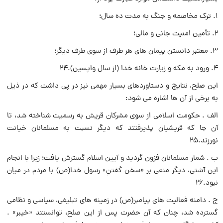
۱. ترک مخاصمه و جنگ به مدت ده سال؛
۲. تأمین امنیت جانى و مالى؛
۳. معتبر دانستن پیمان هاى هر طرف از سوى طرف دیگر؛
۴. ورود به مکه و زیارت خانه خدا (از سال واپسین).۲۴
این صلح، نتایج و دستاوردهاى بسیار مهمى نیز در پى داشت که در ذیل
به برخى از آن ها اشاره مى شود:
الف . حکومت اسلامى از سوى مشرکان قریش به رسمیت شناخته شد، تا
آن جا که قریشیان پذیرفتند که دیگر نسبت به مسلمانان خیانت
نورزند.۲۵
ب . شمار مسلمانان فزون گردید و آیین اسلام گسترش یافت؛ زیرا با انجام
این آشتى، دیگر منعى بر «سخن گفتنِ» رسول خدا(ص) با مردم در میان
نبود.۲۶
ج . دامنه فعالیت هاى پیامبر(ص) در زمینه هاى تبلیغى، سیاسى و نظامى
گسترده شد، چنان که آن حضرت پس از این صلح، توانستند «خیبر» .