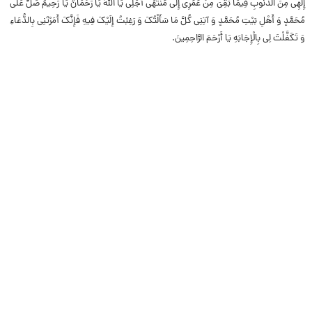
إِلَهِی مِنَ الذُّنُوبِ فِیمَا بَقِیَ مِنْ عُمُرِی إِلَى مُنْتَهَى أَجَلِی یَا اللَّهُ یَا رَحْمَانُ یَا رَحِیمُ صَلِّ عَلَى
مُحَمَّدٍ وَ أَهْلِ بَیْتِ مُحَمَّدٍ وَ آتِنِی کُلَّ مَا سَأَلْتُکَ وَ رَغِبْتُ إِلَیْکَ فِیهِ فَإِنَّکَ أَمَرْتَنِی بِالدُّعَاءِ
وَ تَکَفَّلْتَ لِی بِالْإِجَابَهِ یَا أَرْحَمَ الرَّاحِمِینَ.