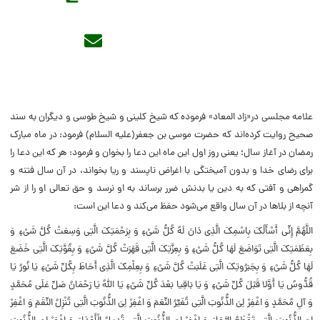
علامه مجلسى در«زاد المعاد» فرموده که شیخ کلینى و شیخ طوسى و دیگران به سند
صحیح روایت کرده‌‏اند که حضرت موسى بن جعفر(علیه السلام) فرمود: در ماه مبارک
رمضان‏ در آغاز سال؛ یعنى روز اول این ماه این دعا را بخوان و فرمود: هر که این دعا را
براى رضای خدا و بدون آمیختگى با اغراض ناپسند و ریا بخواند، در آن سال فتنه و
گمراهى و آفتى که به دین یا بدنش ضرر برساند به‏ او نرسد و حق تعالى او را از شر
آنچه از بلاها در آن سال واقع مى‌‏شود حفظ مى‌کند و دعا این است:
اللَّهُمَّ إِنِّی أَسْأَلُکَ بِاسْمِکَ الَّذِی دَانَ لَهُ کُلُّ شَیْ‏ءٍ وَ بِرَحْمَتِکَ الَّتِی وَسِعَتْ کُلَّ شَیْ‏ءٍ وَ
بِعَظَمَتِکَ الَّتِی تَوَاضَعَ لَهَا کُلُّ شَیْ‏ءٍ وَ بِعِزَّتِکَ الَّتِی قَهَرَتْ کُلَّ شَیْ‏ءٍ وَ بِقُوَّتِکَ الَّتِی خَضَعَ
لَهَا کُلُّ شَیْ‏ءٍ وَ بِجَبَرُوتِکَ الَّتِی غَلَبَتْ کُلَّ شَیْ‏ءٍ وَ بِعِلْمِکَ الَّذِی أَحَاطَ بِکُلِّ شَیْ‏ءٍ یَا نُورُ یَا
قُدُّوسُ یَا أَوَّلا قَبْلَ کُلِّ شَیْ‏ءٍ وَ یَا بَاقِیا بَعْدَ کُلِّ شَیْ‏ءٍ یَا اللَّهُ یَا رَحْمَانُ صَلِّ عَلَى مُحَمَّدٍ
وَ آلِ مُحَمَّدٍ وَ اغْفِرْ لِیَ الذُّنُوبَ الَّتِی تُغَیِّرُ النِّعَمَ وَ اغْفِرْ لِیَ الذُّنُوبَ الَّتِی تُنْزِلُ النِّقَمَ وَ اغْفِرْ