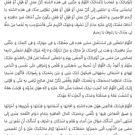
لِأَوْلِیَائِکَ وَ مُعَادِیا لِأَعْدَائِکَ اللَّهُمَّ وَ جَنِّبْنِی فِی هَذِهِ السَّنَهِ کُلَّ عَمَلٍ أَوْ قَوْلٍ أَوْ فِعْلٍ
یُبَاعِدُنِی مِنْکَ وَ اجْلِبْنِی إِلَى کُلِّ عَمَلٍ أَوْ قَوْلٍ أَوْ فِعْلٍ یُقَرِّبُنِی مِنْکَ فِی هَذِهِ السَّنَهِ یَا
أَرْحَمَ الرَّاحِمِینَ وَ امْنَعْنِی مِنْ کُلِّ عَمَلٍ أَوْ قَوْلٍ أَوْ فِعْلٍ یَکُونُ مِنِّی أَخَافُ ضَرَرَ عَاقِبَتِهِ وَ
أَخَافُ مَقْتَکَ إِیَّایَ عَلَیْهِ حِذَارَ أَنْ تَصْرِفَ وَجْهَکَ الْکَرِیمَ عَنِّی فَأَسْتَوْجِبَ بِهِ نَقْصا مِنْ حَظٍّ
لِی عِنْدَکَ یَا رَءُوفُ یَا رَحِیمُ
اللَّهُمَّ اجْعَلْنِی فِی مُسْتَقْبَلِ سَنَتِی هَذِهِ فِی حِفْظِکَ وَ فِی جِوَارِکَ وَ فِی کَنَفِکَ وَ جَلِّلْنِی
سِتْرَ عَافِیَتِکَ وَ هَبْ لِی کَرَامَتَکَ عَزَّ جَارُکَ وَ جَلَّ ثَنَاؤُکَ وَ لا إِلَهَ غَیْرُکَ اللَّهُمَّ اجْعَلْنِی تَابِعا
لِصَالِحِی مَنْ مَضَى مِنْ أَوْلِیَائِکَ وَ أَلْحِقْنِی بِهِمْ وَ اجْعَلْنِی مُسَلِّما لِمَنْ قَالَ بِالصِّدْقِ عَلَیْکَ
مِنْهُمْ وَ أَعُوذُ بِکَ اللَّهُمَّ أَنْ تُحِیطَ بِی خَطِیئَتِی وَ ظُلْمِی وَ إِسْرَافِی عَلَى نَفْسِی وَ اتِّبَاعِی
لِهَوَایَ وَ اشْتِغَالِی بِشَهَوَاتِی فَیَحُولُ ذَلِکَ بَیْنِی وَ بَیْنَ رَحْمَتِکَ وَ رِضْوَانِکَ فَأَکُونَ مَنْسِیّا
عِنْدَکَ مُتَعَرِّضا لِسَخَطِکَ وَ نِقْمَتِکَ اللَّهُمَّ وَفِّقْنِی لِکُلِّ عَمَلٍ صَالِحٍ تَرْضَى بِهِ عَنِّی وَ قَرِّبْنِی
إِلَیْکَ زُلْفَى اللَّهُمَّ کَمَا کَفَیْتَ نَبِیَّکَ مُحَمَّدا صَلَّى اللَّهُ عَلَیْهِ وَ آلِهِ هَوْلَ عَدُوِّهِ وَ فَرَّجْتَ هَمَّهُ
وَ کَشَفْتَ غَمَّهُ وَ صَدَقْتَهُ وَعْدَکَ وَ أَنْجَزْتَ لَهُ عَهْدَکَ
اللَّهُمَّ فَبِذَلِکَ فَاکْفِنِی هَوْلَ هَذِهِ السَّنَهِ وَ آفَاتِهَا وَ أَسْقَامَهَا وَ فِتْنَتَهَا وَ شُرُورَهَا وَ أَحْزَانَهَا
وَ ضِیقَ الْمَعَاشِ فِیهَا وَ بَلِّغْنِی بِرَحْمَتِکَ کَمَالَ الْعَافِیَهِ بِتَمَامِ دَوَامِ النِّعْمَهِ عِنْدِی إِلَى
مُنْتَهَى أَجَلِی أَسْأَلُکَ سُؤَالَ مَنْ أَسَاءَ وَ ظَلَمَ وَ اسْتَکَانَ وَ اعْتَرَفَ وَ أَسْأَلُکَ أَنْ تَغْفِرَ لِی مَا
مَضَى مِنَ الذُّنُوبِ الَّتِی حَصَرَتْهَا حَفَظَتُکَ وَ أَحْصَتْهَا کِرَامُ مَلائِکَتِکَ عَلَیَّ وَ أَنْ تَعْصِمَنِی