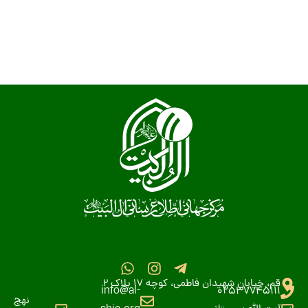
قم، خیابان شهیدان فاطمی، کوچه 17 پلاک 2
info@al-
02537745111
نهج