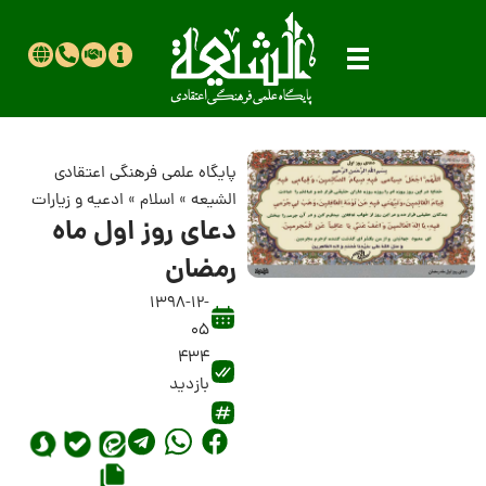
پایگاه علمی فرهنگی اعتقادی
الشیعه
»
اسلام
»
ادعیه و زیارات
دعای روز اول ماه
رمضان
1398-12-
05
434
بازدید