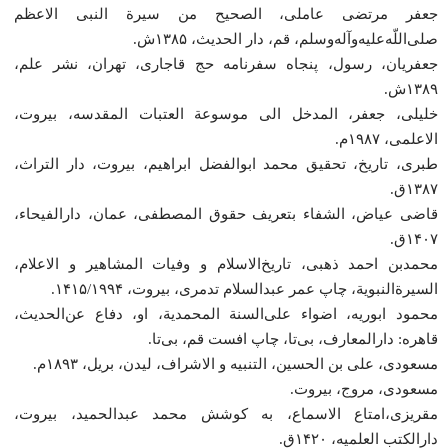
جعفر مرتضی عاملی، الصحیح من سیرة النبی الاعظم
صلی‌اللّه‌علیه‌وآله‌وسلم، قم، دار الحدیث، ۱۳۸۵ش.
جعفریان، رسول، پنجاه سفرنامه حج قاجاری، تهران، نشر علم،
۱۳۸۹ش.
خلیلی، جعفر، المدخل الی موسوعة العتبات المقدسه، بیروت،
الاعلمی، ۱۹۸۷م.
طبری، تاریخ، تحقیق محمد ابوالفضل ابراهیم، بیروت، دار التراث،
۱۳۸۷ق.
قاضی عیاض، الشفاء بتعریف حقوق المصطفی، عمان، دارالفیحاء،
۱۴۰۷ق.
محمدبن احمد ذهبی، تاریخ‌الاسلام و وفیات المشاهیر و الاعلام،
السیرة‌النبویة، چاپ عمر عبدالسلام تدمری، بیروت، ۱۴۱۵/۱۹۹۴.
محمود ابوریه، اضواء علی‌السنة المحمدیة، او، دفاع عن‌الحدیث،
قاهره: دارالمعارف، بی‌تا، چاپ افست قم، بی‌تا.
مسعودی، علی بن الحسین، التنبیه و الاشراف، لیدن، بریل، ۱۸۹۳م.
مسعودی، مروج، بیروت.
مقریزی،امتاع الاسماع، به کوشش محمد عبدالحمید، بیروت،
دارالکتب العلمیه، ۱۴۲۰ق.