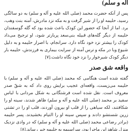
آله و سلم)
پس از آنکه حضرت محمد (صلی الله علیه و آله و سلم) به دو سالگی
رسید، حلیمه او را از شیر گرفت و به مکه نزد مادرش، آمنه بنت وهب،
برد. اما از آنجا که حضور این کودک باعث شده بود که گله گوسفندان
حلیمه از دیگر گله‌های قبیله بنی‌سعد پربارتر شود، او ترجیح می‌داد
کودک را بیشتر نزد خود نگاه دارد. سرانجام، با اصرار حلیمه و به دلیل
شیوع وبا در مکه و ترس آمنه از سرایت بیماری به فرزندش، حلیمه بار
دیگر کودک شیرخوار را نزد خود نگاه داشت.[۷]
واقعه شق صدر
گفته شده است هنگامی که محمد (صلی الله علیه و آله و سلم) با
حلیمه می‌زیست، واقعه‌ای عجیب برایش روی داد که به شقّ صدر
معروف است. نقل شده است فرشتگانی به شکل مردانی با لباس
سفید بر محمد (صلی الله علیه و آله و سلم) ظاهر شدند، سینه او را
شکافتند، لکه سیاهی را از قلب او بیرون آوردند، قلب او را در تشتی
زرین شستشو دادند و سپس سینه او را التیام بخشیدند. پسر حلیمه
(برادر رضاعی محمد (صلی الله علیه و آله و سلم) که در وادی نزدیک
منزل شاهد این ماجرا بود، سراسیمه به حلیمه خبر رساند.[۸]