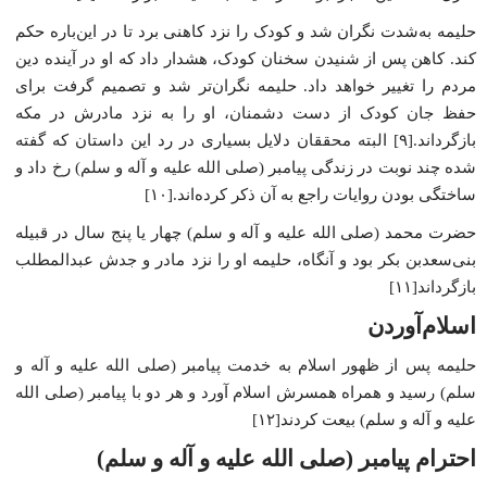
حلیمه به‌شدت نگران شد و کودک را نزد کاهنی برد تا در این‌باره حکم
کند. کاهن پس از شنیدن سخنان کودک، هشدار داد که او در آینده دین
مردم را تغییر خواهد داد. حلیمه نگران‌تر شد و تصمیم گرفت برای
حفظ جان کودک از دست دشمنان، او را به نزد مادرش در مکه
بازگرداند.[۹] البته محققان دلایل بسیاری در رد این داستان که گفته
شده چند نوبت در زندگی پیامبر (صلی الله علیه و آله و سلم) رخ داد و
ساختگی بودن روایات راجع به آن ذکر کرده‌اند.[۱۰]
حضرت محمد (صلی الله علیه و آله و سلم) چهار یا پنج سال در قبیله
بنی‌سعدبن بکر بود و آنگاه، حلیمه او را نزد مادر و جدش عبدالمطلب
بازگرداند[۱۱]
اسلام‌آوردن
حلیمه پس از ظهور اسلام به خدمت پیامبر (صلی الله علیه و آله و
سلم) رسید و همراه همسرش اسلام آورد و هر دو با پیامبر (صلی الله
علیه و آله و سلم) بیعت کردند[۱۲]
احترام پیامبر (صلی الله علیه و آله و سلم)