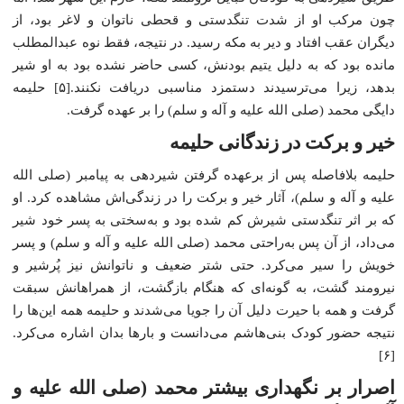
چون مرکب او از شدت تنگدستی و قحطی ناتوان و لاغر بود، از
دیگران عقب افتاد و دیر به مکه رسید. در نتیجه، فقط نوه عبدالمطلب
مانده بود که به دلیل یتیم بودنش، کسی حاضر نشده بود به او شیر
بدهد، زیرا می‌ترسیدند دستمزد مناسبی دریافت نکنند.[۵] حلیمه
دایگی محمد (صلی الله علیه و آله و سلم) را بر عهده گرفت.
خیر و برکت در زندگانی حلیمه
حلیمه بلافاصله پس از برعهده گرفتن شیردهی به پیامبر (صلی الله
علیه و آله و سلم)، آثار خیر و برکت را در زندگی‌اش مشاهده کرد. او
که بر اثر تنگدستی شیرش کم شده بود و به‌سختی به پسر خود شیر
می‌داد، از آن پس به‌راحتی محمد (صلی الله علیه و آله و سلم) و پسر
خویش را سیر می‌کرد. حتی شتر ضعیف و ناتوانش نیز پُرشیر و
نیرومند گشت، به گونه‌ای که هنگام بازگشت، از همراهانش سبقت
گرفت و همه با حیرت دلیل آن را جویا می‌شدند و حلیمه همه این‌ها را
نتیجه حضور کودک بنی‌هاشم می‌دانست و بارها بدان اشاره می‌کرد.
[۶]
اصرار بر نگهداری بیشتر محمد (صلی الله علیه و