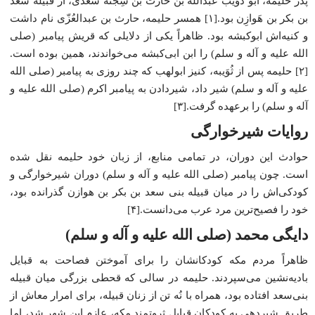
پدر حلیمه، ابو ذُؤَیب عبداللّه بن حارث بن شِجْنَه سَعدی، از قبیله سعد
بن بکر بن هَوازِن بود.[۱] همسر حلیمه، حارث بن عبدالعُزّی نام داشت
و کنیه‌اش ابوکبشه بود. ظاهراً یکی از دلایلی که قریش پیامبر (صلی
الله علیه و آله و سلم) را ابن ابی‌کبشه می‌خواندند، همین بوده است.
[۲] حلیمه پس از ثُوَیبه، کنیز ابولهب که چند روزی به پیامبر (صلی الله
علیه و آله و سلم) شیر داد، شیردادن به پیامبر اکرم (صلی الله علیه و
آله و سلم) را برعهده گرفت.[۳]
روایات شیرخوارگی
حوادث این دوران، در تمامی منابع، از زبان خود حلیمه نقل شده
است. چون پیامبر (صلی الله علیه و آله و سلم) دوران شیرخوارگی و
کودکی‌اش را در میان قبیله بنی سعد بن بکر بن هوازن گذرانده بود،
خود را فصیح‌ترین مرد عرب می‌دانست.[۴]
دایگی محمد (صلی الله علیه و آله و سلم)
ظاهراً مردم مکه کودکانشان را برای آموختن فصاحت به قبایل
بادیه‌نشین می‌سپردند. حلیمه در سالی که قحطی بزرگی میان قبیله
بنی‌سعد افتاده بود، همراه با نُه تن از زنان قبیله، برای امرار معاش از
طریق شیردهی به کودکان قبایل ثروتمند مکه، عازم این شهر شد، اما