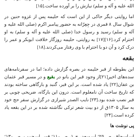
الله علیه و آله و سلم) نیازش را بر آورده ساخت.[۱۵]
اما روایتی دیگر حاکی از این است که حلیمه پس از غزوه حنین در
شوال سال ۸ قمری در جِعِرّانه به حضور پیامبر اکرم (صلی الله علیه و
آله و سلم) رسید و رسول خدا (صلی الله علیه و آله و سلم) به او
احترام کرد.[۱۶][۱۷] به روایتی، حلیمه روزگار خلافت ابوبکر و عمر را
درک کرد و آن دو با احترام با وی رفتار می‌کردند.[۱۸]
بقعه
ابن بطوطه از قبر حلیمه در بصره گزارش داده؛ اما در سفرنامه‌های
سده‌های اخیر[۲۱]از وجود قبر این بانو در
بقیع
و در مسیر قبر عثمان
بن عفان[۲۲] یاد شده است. بر این قبر، گنبد و بارگاهی ساخته بودند
که تاریخ ساخت آن نامعلوم است. درون این بارگاه، ضریحی چوبی بر
قبر نصب شده بود.[۲۳] نایب الصدر شیرازی در گزارش سفر حج خود
به سال ۱۳۰۵ق از دو بیت شعر ترکی نگاشته شده بر در این بقعه یاد
کرده است.[۲۴]
پی نوشت ها
ابن‌اسحاق، ص ۲۵؛ ابن‌سعد، ج ۱، ص ۱۱۰؛ قس ابن‌حبیب، ص ۱۳۰؛