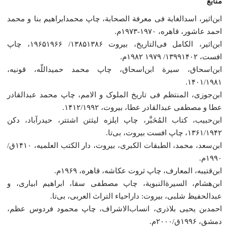
منابع
ابن‌اثیر، اسدالغابة فی معرفة الصحابة، چاپ محمدابراهیم بنا و محمد
احمد عاشور، قاهره، ۱۹۷۰-۱۹۷۳م.
ابن‌اثیر، الکامل فی‌التاریخ، بیروت ۱۳۸۵۱۳۸۶/ ۱۹۶۵۱۹۶۶، چاپ
افست، ۱۳۹۹۱۴۰۲/ ۱۹۷۹ ۱۹۸۲م.
ابن‌اسحاق، سیرة ابن‌اسحاق، چاپ محمد حمیداللّه، قونیه،
۱۴۰۱/۱۹۸۱.
ابن‌جوزی، المنتظم فی تاریخ الملوک و الامم، چاپ محمد عبدالقادر
عطا و مصطفی عبدالقادر عطا، بیروت، ۱۴۱۲/۱۹۹۲.
ابن‌حبیب، کتاب المُحَبَّر، چاپ ایلزه لیثتن اشتتر، حیدرآباد، دکن
۱۳۶۱/۱۹۴۲، چاپ افست بیروت، بی‌تا.
ابن‌سعد، محمد، الطبقات الکبری، بیروت، دار الکتب العلمیه، ۱۴۱۰ق/
۱۹۹۰م.
ابن‌قتیبه، المعارف، چاپ ثروت عکاشه، قاهره، ۱۹۶۹م.
ابن‌هشام، السیرة‌النبویة، چاپ مصطفی سقا، ابراهیم ابیاری، و
عبدالحفیظ شلبی، بیروت: داراحیاء التراث العربی، بی‌تا.
احمدبن یحیی بلاذری، انساب‌الاشراف، چاپ محمود فردوس عظم،
دمشق، ۱۹۹۶ق/۲۰۰۰م.