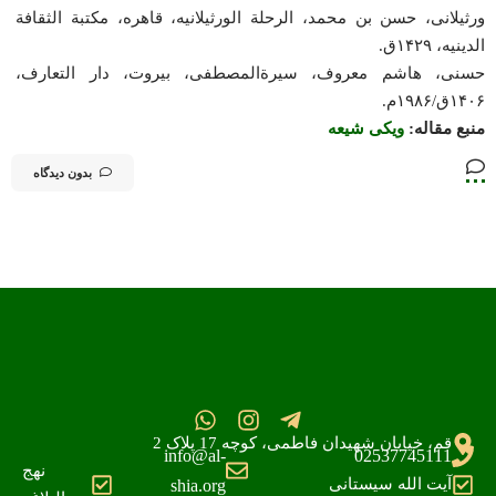
ورثیلانی، حسن بن محمد، الرحلة الورثیلانیه، قاهره، مکتبة الثقافة
الدینیه، ۱۴۲۹ق.
حسنی، هاشم معروف، سیرة‌المصطفی، بیروت، دار التعارف،
۱۴۰۶ق/۱۹۸۶م.
منبع مقاله:
ویکی شیعه
بدون دیدگاه
قم، خیابان شهیدان فاطمی، کوچه 17 پلاک 2
info@al-
02537745111
نهج
آیت الله سیستانی
shia.org