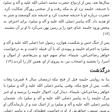
سال‌ها بعد، پس از ازدواج حضرت محمد (صلی الله علیه و آله و سلم)
با خدیجه، حلیمه نزد او به مکه رفت و از سختی روزگار شکایت کرد.
حضرت درباره او با خدیجه صحبت کرد و خدیجه چند گوسفند و شتر به
او هدیه داد. گاه پیامبر (صلی الله علیه و آله و سلم)، برای احترام، به
محض ورود حلیمه عبای خود را بر زمین پهن می‌کرد تا او بر آن بنشیند.
[۱۳]
پس از جنگ حنین و شکست هوازن، رسول خدا (صلی الله علیه و آله و
سلم) به احترام حلیمه و پیوندی که با آن قبیله داشت و به درخواست
خواهر رضاعی‌اش، شیماء، تمام سهم خود و بنی‌هاشم، از اموال و
اسرا، را بخشید و اصحاب نیز، به پیروی از او، همین کار را کردند.[۱۴]
درگذشت
بنا به روایتی حلیمه قبل از فتح مکه (رمضان سال ۸ قمری) وفات
یافت. پس از فتح مکه، وقتی پیامبر (صلی الله علیه و آله و سلم) با
خواهر رضاعی‌اش، شَیماء، دیدار کرد، احوال حلیمه را پرسید و او خبر
مرگ حلیمه را به پیامبر (صلی الله علیه و آله و سلم) داد. چشمان
پیامبر (صلی الله علیه و آله و سلم) پر از اشک شد و از بازماندگان او
پرسید. سپس، خواهرش از او درخواست عطیه‌ای کرد و پیامبر (صلی