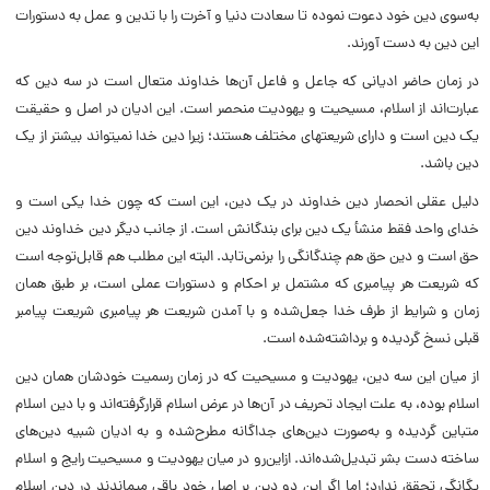
به‌سوی دین خود دعوت نموده تا سعادت دنیا و آخرت را با تدین و عمل به دستورات
این دین به دست آورند.
در زمان حاضر ادیانی که جاعل و فاعل آن‌ها خداوند متعال است در سه دین که
عبارت‌اند از اسلام، مسیحیت و یهودیت منحصر است. این ادیان در اصل و حقیقت
یک دین است و دارای شریعت­های مختلف هستند؛ زیرا دین خدا نمی­تواند بیشتر از یک
دین باشد.
دلیل عقلی انحصار دین خداوند در یک دین، این است که چون خدا یکی است و
خدای واحد فقط منشأ یک دین برای بندگانش است. از جانب دیگر دین خداوند دین
حق است و دین حق هم چندگانگی را برنمی‌تابد. البته این مطلب هم قابل‌توجه است
که شریعت هر پیامبری که مشتمل بر احکام و دستورات عملی است، بر طبق همان
زمان و شرایط از طرف خدا جعل‌شده و با آمدن شریعت هر پیامبری شریعت پیامبر
قبلی نسخ گردیده و برداشته‌شده است.
از میان این سه دین، یهودیت و مسیحیت که در زمان رسمیت خودشان همان دین
اسلام بوده، به علت ایجاد تحریف در آن‌ها در عرض اسلام قرارگرفته‌اند و با دین اسلام
متباین گردیده و به‌صورت دین‌های جداگانه مطرح‌شده و به ادیان شبیه دین‌های
ساخته دست بشر تبدیل‌شده‌اند. ازاین‌رو در میان یهودیت و مسیحیت رایج و اسلام
یگانگی تحقق ندارد؛ اما اگر این دو دین بر اصل خود باقی می­ماندند در دین اسلام