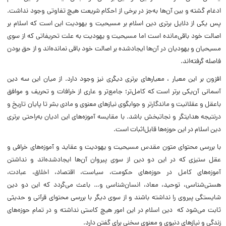
ادغام گشته و بین آن‌ها به‌جز در برخی از احکام شریعت هیچ تفاوتی وجود نداشت.
پس یکی از دلایل برتری دین اسلام بر مسیحیت و یهودیت این است که اسلام بر
اصالت خود باقی‌مانده است اما مسیحیت و یهودیت به علت تحریفاتی که از سوی
مسیحیان و یهودیان در آن‌ها ایجادشده بر اصالت خود باقی نمانده‌اند و از حق بودن
فاصله گرفته‌اند.
افزون بر این معیار ، معیارهای برتری دیگری نیز وجود دارد. از میان این سه دین
آسمانی آن‌یکی برتر است که کامل‌تر؛ جامع‌تر و عاری از خرافات و تحریف و موافق
باعقل و عقلانیت و ماندگارتر و جوابگوی نیازهای معنوی و مادی بشر تا پایان تاریخ و
درنتیجه هدایت­گر و نجات­بخش باشد. با مقایسه آموزه‌های این ادیان به‌راحتی برتری
دین اسلام در این حوزه‌ها قابل‌اثبات است.
با بررسی محتوای متون مقدس مسیحیت و یهودیت و عقاید و آموزه‌های خرافی و
عقل ستیزی که در این دو دین از سوی پیروان آن‌ها ایجادشده‌اند و نداشتن
آموزه‌های کامل در حوزه‌های حکومت، سیاست، اقتصاد، اخلاق، عبادت،
هستی‌شناسی، توحید، معاد، انسان‌شناسی و… باعث می‌گردد که این دو دین
شایستگی پیروی را نداشته باشند و از سوی دیگر با بررسی محتوای قرآنی و حدیثی
ثابت می‌شود که دین اسلام در این امور هیچ کاستی نداشته و در تمام حوزه‌های
زندگی و نیازهای دنیوی و معنوی سخنی برای گفتن دارد.