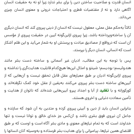
انسان قدرت و صلاحیت ساختن دین را برای بشر ندارد زیرا او نه به حقیقت انسان
آگاهی دارد و نه از مقتضیات فطری و احتیاجات درونی و معنوی انسان چیزی
می‌داند.
ثالثاً به‌حکم عقل عملی، معقول نیست که انسان از دینی پیروی کند که انسان دیگری
آن را ساخته‌وپرداخته باشد. زیرا پیروی ازاین‌گونه آیین در حقیقت پیروی از مؤسس
آن است که درواقع از مصادیق عبادت و پرستش او به شمار می‌آید و این ظلم آشکار
است که انسانی، انسان دیگر را بپرستد.
پس با توجه به این مطالب، ادیان غیر آسمانی و ساخته دست بشر مانند
هندوئیسم؛ بودیسم؛ شینتو و امثال این‌ها هیچ‌کدام قابلیت هدایت‌گری را نداشته و
پیروی ازاین‌گونه ادیان بر طبق معیارهای عقل قابل تحقق نیست و آن‌هایی که از
آیین‌های ساخته دست بشر پیروی می‌کنند به‌یقین از عقل خود کمک نگرفته‌اند و
کورکورانه و با
تقلید
از آبا و اجداد پیرو آیین‌هایی شده‌اند که ناتوان از هدایت و
تأمین سعادت دنیایی و اخروی هستند.
بنابراین انسان باید از دین و آیینی پیروی کرده و متدین به آن شود که سازنده و
جاعل آن نیروی فوق بشری باشد و آن‌کس جز خدای خالق و توانا نیست و تنها
خداوند است که به تمام نیازهای معنوی و مادی بشر آگاه است و اوست که بر طبق
اقتضای همین نیازها، پیامبرانی را برای هدایت بشر فرستاده و به‌وسیله آنان انسان­ها را