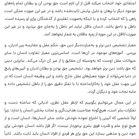
اعتقادی خود انتخاب می­کند قبل از آن لازم است حق بودن آن و بطلان تمام راه‌های
موجود دیگر با برهان و دلیل برایش ثابت‌شده باشد و در غیر این صورت ممکن است
راهی را که انتخاب کرده و یا اینکه به‌صورت تقلیدی از گذشتگان برای او رسیده است،
باطل و ناحق باشد. انسان عاقل نباید امر باطل را به‌جای حق بپذیرد و در غیر این
صورت لااقل در این حوزه از زمره عاقلان به شمار نخواهد آمد.
معیار تشخیص دین برتر و به‌عبارت‌دیگر دین حق، حکم عقل و مقایسه بین ادیان، و
بررسی آموزه‌های موجود در آن‌ها است. اساسی‌ترین معیار تفاوت انسان با سایر
حیوانات عقل اوست که به‌وسیله آن حقایق را از غیر آن درک می‌کند. بنابراین دینی
که حق باشد دین برتر خواهد بود. تشخیص حق بودن و بطلان ادیان و آیین‌های رایج
در دنیا نمی‌تواند از حوزه معیارهای عقل خارج باشد و این وظیفه انسان است که در
این جهت عقل خود را به‌کارانداخته تا با تفکر دقیق حق را از باطل تشخیص داده و
مایه نجات خود و دیگران گردد.
در این مجال می‌توانیم بگوییم که ازنظر عقل نظری، ادیانی که ساخته دست و
تفکرات بشر است، هیچ‌گونه صلاحیت هدایت‌گری و نجات بخشی انسان را ندارد؛ زیرا
اولاً شخصی که آیینی را اختراع نموده خودش مانند سایر انسان‌ها، انسان است و از
هیچ نوع علم و قدرت فوق بشری برخوردار نیست. اگر قرار باشد انسان خودش برای
خود دین و مذهبی بسازد این حق برای هر فردی از افراد انسان باید ثابت باشد. ثانیاً