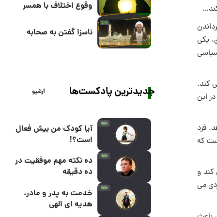
وقوع اختلاف با همسر
کند…
رداندن
ناسزا گفتن به صحابه
ی، یکی
سیاسی
 کند.
جدیدترین پادکست‌ها
آرشیو
در این
د. فرد
آیا کودک من بیش فعال
است؟!
ست که
ده نکته مهم موفقیت در
ده دقیقه
 کند و
دی می
خدمت به پدر و مادر،
هدیه ای الهی
د باعث