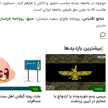
موجود در جامعه، زمینه مناسب حضور و تلاش را فراهم کنند. دستاورد ن
هاست که به یقین حق طبیعی جامعه ایرانی است.‌‌
منابع اقتباس:
منبع: روزنامه خراسان
روزنامه طلوع؛ سعید دژبخش؛
مدرس
بیشترین بازدیدها
زرتشت
روزه
بررسی رسم خویدوده یا ازدواج با
علت روزه گرفتن اهل سنت
محارم در آیین زرتشت
مسافرت