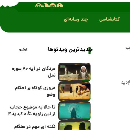
کتابشناسی
چند رسانه‌ای
ب
جدیدترین ویدئوها
آرشیو
مردگان در آیه 80 سوره
نمل
مروری کوتاه بر احکام
وضو
تا حالا به موضوع حجاب
از این زاویه نگاه کردید؟!
نکته ای مهم در هنگام