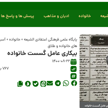
یعه
خانواده
ادیان و مذاهب
پرسش ها و پاسخ ها
پایگاه علمی فرهنگی اعتقادی الشیعه
»
خانواده
»
آسی
های خانواده و طلاق
بیکاری عامل گسست خانواده
1400-08-22
767 بازدید