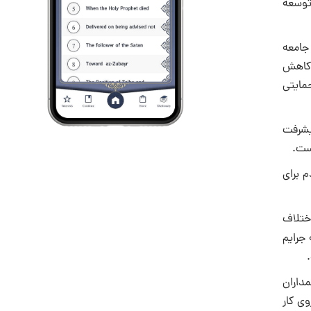
توسعه
 جامعه
 کاهش
مایتی
پیشرفت
ت.‌‌
م برای
ختلاف
 جرایم
مداران
ی کار