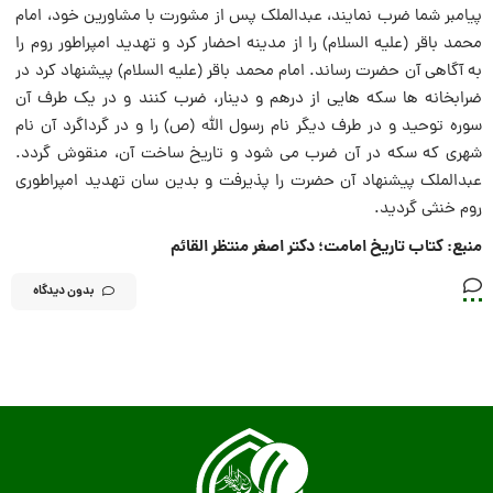
پیامبر شما ضرب نمایند، عبدالملک پس از مشورت با مشاورین خود، امام
محمد باقر (علیه السلام) را از مدینه احضار کرد و تهدید امپراطور روم را
به آگاهى آن حضرت رساند. امام محمد باقر (علیه السلام) پیشنهاد کرد در
ضرابخانه ها سکه هایى از درهم و دینار، ضرب کنند و در یک طرف آن
سوره توحید و در طرف دیگر نام رسول الله (ص) را و در گرداگرد آن نام
شهرى که سکه در آن ضرب مى شود و تاریخ ساخت آن، منقوش گردد.
عبدالملک پیشنهاد آن حضرت را پذیرفت و بدین سان تهدید امپراطورى
روم خنثى گردید.
منبع: کتاب تاریخ امامت؛ دکتر اصغر منتظر القائم
بدون دیدگاه