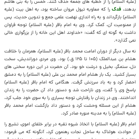
(علیه السلام) را از خطبه هاى جمعه حذف کنند. خمس را به بنى هاشم
فدک
بدهند،
را که معاویه تیول مروان ساخته بود، به اهل بیت (علیه
السلام) بازگرداند و به راه اندازى نهضت علمى جمع و تدوین حدیث، پس
از ممنوعیت آن، کمک کرد. وى به امام باقر (علیه السلام) توجه فراوان
داشت به گونه اى که گفت: «خداوند اهل این خانه را از بزرگوارى خالى
نمى گذارد».
نه سال دیگر از دوران امامت محمد باقر (علیه السلام)، همزمان با خلافت
هشام بن عبدالملک (۱۰۵ تا ۱۲۵ ق.) بود. وى مردى دوراندیش، سخت
دل، ستمگر، بخیل و درشت خو بود. آن حضرت در این دوره سختى هاى
بسیار کشید. یک بار هشام امام محمد بن على (علیه السلام) را به دمشق
احضار کرد و به باد سرزنش گرفت. هنگامى که امام باقر (علیه السلام)
پاسخ وى را گفت، وى ناراحت شد و دستور داد آن حضرت را به زندان
انداختند. وى در زندان با رفتارش توجه بسیارى را به سوى خود جلب کرد،
هشام از این مسئله وحشت کرد و دستور داد بازگشت امام محمد باقر
(علیه السلام) را به مدینه منوره صادر کرد.
امام باقر (علیه السلام) با اتخاذ شیوه تقیه در برابر خلفاى اموی، تشیع را
از حوادث هولناک به ساحل نجات رهنمون کرد، آنگونه که مى فرمود: