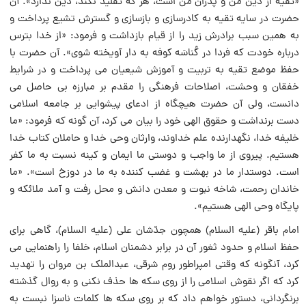
«تقیه از دین من و پدران من است، هر که تقلید نکند، دین ندارد». آن
حضرت در سایه تقیه به کادرسازى و بازسازى و گسترش تشیع پرداخت و
به همین سبب برادرش زید را از قیام بازداشت و فرمود: «از خدا بترس
درباره خودت که فردا در کُناسَه کوفه به دار آویخته شوی». آن حضرت با
حفظ موضع تقیه به تربیت و آموزش شیعیان مى پرداخت و در شرایط
خفقان و وحشت، اصلاحات فرهنگى را مقدم بر مبارزه بى حاصل مى
دانست، ولى آن حضرت هیچگاه از ادعاى پیشوایى بر جامعه اسلامى
دست برنداشت و حقوق الهى خود را بیان مى کرد، آن گونه که فرمود: «ما
خلیفه خدا، نگهدارنده علم خداوند، وارثان وحى خدا و حاملان کتاب خدا
هستیم. پیروى از ما واجب و دوستى ما ایمان و کینه نسبت به ما کفر
است. دوستدار ما در بهشت و غضب کننده به ما در دوزخ است». «ما
خاندان رحمت، شاخه نبوت و معدن دانش و محل رفت و آمد ملائکه و
پایگاه وحى الهى هستیم».
امام باقر (علیه السلام) همچون جدّشان على (علیه السلام)، گاهى براى
حفظ اسلام و حدود ثغور آن در برابر دشمنان اسلام، خلفا را راهنمایى مى
کرد، آنگونه که وقتى امپراطور روم شرقی، عبدالملک بن مروان را تهدید
کرد که اگر نقوش اسلامى را از روى سکه ها حذف نکنى و به روال گذشته
برنگردانی، دستور خواهم داد که بر روى سکه ها کلمات ناسزا نبست به