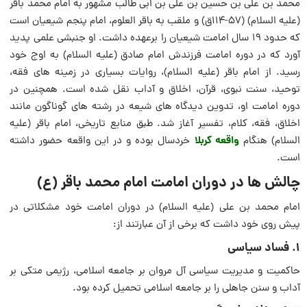
محمد بن علی بن حسین بن علی بن ابی طالب مشهور به امام محمد باقر
(علیه السلام) (۵۷-۱۱۴ق) و ملقب به باقر العلوم، امام پنجم شیعیان است
که حدود ۱۹ سال امامت شیعیان را برعهده داشت. او جنبشی علمی پدید
آورد که در دوره امامت فرزندش امام صادق (علیه السلام) به اوج خود
رسید. از امام باقر (علیه السلام)، روایات بسیاری در زمینه های فقه،
توحید، سنت نبوی، قرآن، اخلاق و آداب نقل شده است. همچنین در
دوره امامت او، تدوین دیدگاه های شیعه در رشته های گوناگون مانند
اخلاق، فقه، کلام، تفسیر آغاز شد. طبق منابع تاریخی، امام باقر (علیه
واقعه کربلا
السلام) هنگام
خردسال بوده و در این واقعه حضور داشته
است.
چالش ها در دوران امامت امام محمد باقر (ع)
امام محمد بن على (علیه السلام) در دوران امامت خود مشکلاتى در
پیش روى خود داشت که برخى از آن عبارتند از:
۱. فساد سیاسی
حاکمیت و مدیریت سیاسى آل مروان بر جامعه اسلامی، رژیمى متکى بر
آداب و سنن جاهلى را بر جامعه اسلامى تحمیل کرده بود.