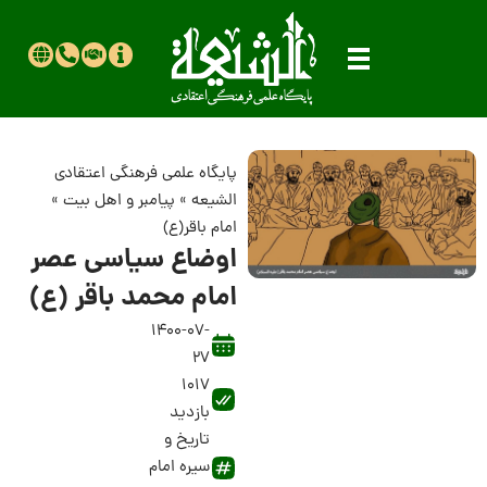
پایگاه علمی فرهنگی اعتقادی
الشیعه
»
پیامبر و اهل بیت
»
امام باقر(ع)
اوضاع سیاسى عصر
امام محمد باقر (ع)
1400-07-
27
1017
بازدید
تاریخ و
سیره امام