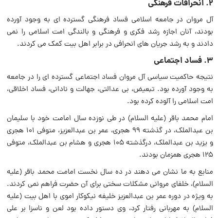
۲. انحرافات فرهنگی
آل مروان در جامعه اسلامى فساد فرهنگى گسترده اى به وجود آورده
بودند، آنان اجازه رشد فکرى و فرهنگى و بالندگى امت اسلامى را نمى
دادند و به رشد جریان هاى انحرافى در برابر اهل بیت کمک مى کردند.
۳. فساد اجتماعی
نتیجه حاکمیت سیاسى آل مروان فساد اجتماعى گسترده اى را در جامعه
به وجود آورده بود. تبعیض، بى عدالتی، جهالت و نادانی، فساد اخلاقی،
امت اسلامى را آلوده کرده بود.
امام محمد باقر (علیه السلام) در طى نوزده سال امامت خود با سلیمان
بن عبدالملک، در گذشته ۹۹ هجری، عمر بن عبدالعزیز، متوفى ۱۰۱ هجرى
و یزید بن عبدالملک، درگذشته ۱۰۵ هجرى و هشام بن عبدالملک، متوفى
۱۲۵ هجرى همزمان بودند.
منابع به ما نشان مى دهند در ده سال نخست امامت محمد باقر (علیه
السلام)، خلفاى مروانى مشکلات سختى براى آن حضرت فراهم نمى کردند.
به ویژه در دوره عمر بن عبدالعزیز خلیفه نیکوکار اموى با اهل بیت (علیه
السلام) به مهربانى رفتار کرد، وى دستور داده بود لعن و ناسزا بر على