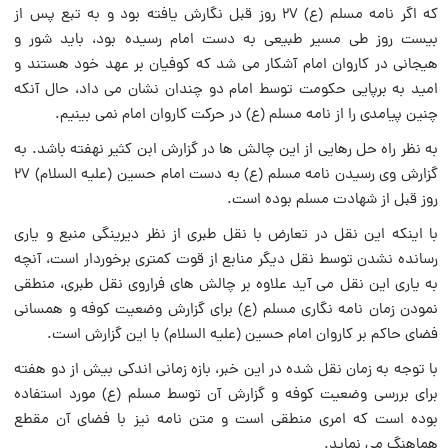
که اگر نامه مسلم (ع) ۲۷ روز قبل نگارش یافته بود و به تبع پس از
بیست روز طی مسیر طبیعی به دست امام رسیده بود، باید شور و
هیجانی در کاروان امام آشکار می شد که کوفیان بر عهد خود هستند و
امید به برپایی حکومت توسط امام دو چندان نشان می داد، حال آنکه
چنین پیامدی را از نامه مسلم (ع) در حرکت کاروان امام نمی بینیم.
به نظر راه حل رهایی از این چالش ها در گزارش ابن کثیر نهفته باشد. به
گزارش وی رسیدن نامه مسلم (ع) به دست امام حسین (علیه السلام) ۲۷
روز قبل از شهادت مسلم بوده است.
با اینکه این نقل در تعارض با نقل طبری از نظر دیرینگی منبع و یاری
رسانده نشدن توسط نقل دیگر منابع از قوت کمتری برخوردار است، آنچه
به یاری این نقل می آید علاوه بر چالش های فراروی نقل طبری، منطقی
نمودن زمان نامه نگاری مسلم (ع) برای گزارش وضعیت کوفه و همسانی
فضای حاکم بر کاروان امام حسین (علیه السلام) با این گزارش است.
با توجه به زمان نقل شده در این خبر، بازه زمانی اندکی بیش از دو هفته
برای بررسی وضعیت کوفه و گزارش آن توسط مسلم (ع) مورد استفاده
بوده است که امری منطقی است و متن نامه نیز با فضای آن مقطع
هماهنگ می نماید.