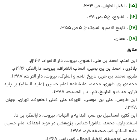
[15]
. اخبار الطوال، ص 233.
[16]
. الفتوح، ج5 ،ص 38.
[17]
. تاريخ الامم و الملوک ج ۵ ص ۳۵۵.
[18]
. همان.
منابع
ابن اعثم، احمد بن علی، الفتوح، بیروت، دار الاضواء، 1411ق.
بلاذری ، احمد بن ین یحیی، انساب الاشراف، بیروت، دارالفکر، 1996م.
طبری، محمد بن جریر، تاریخ الامم و الملوک، بیروت، دار التراث، 1387.
محمدی ری شهری، محمد، دانشنامه امام حسین (علیه السلام) بر پایه
قرآن، حدث و التاریخ، قم ، دار الحدیث، 1388.
ابن طاوس، علی بن موسی، اللهوف علی قتلی الطفوف، تهران، جهان،
1348.
ابن کثیر، اسماعیل بن عمر، البدایه و النهایه، بیروت، دارالفکر، بی تا.
اسفندیاری، محمد، عاشورا شناسی پژوهشی در مورد اهداف امام حسین
علیه السلام، قم، صحیفه خرد، 1388.
دینوری، ابوحنیفه، الاخبار الطوال، قم، رضی، 1368.