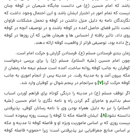
باشد که امام حسین (ع) می دانست جایگاه شیعیان در کوفه چنان
نیست که تمام امور در اختیار ایشان باشد و این احتمال وجود داشت که
نگارندگان نامه به دلیل منزل داشتن در کوفه و تحمل مشکلات فراوان
تحت تاثیر فضای حاصل آمده در کوفه باشند و در توصیف آنچه در کوفه
روی داد، تاثیر یافته از احساس ها و هیجان هایی که آن روزها در کوفه
رخ داده بود، توصیفی فراتر از واقعیت کوفه ارائه دهند.
زمان بندی فرستادن مسلم (ع)، فرستادن گزارش و حرکت امام است.
چون امام حسین (علیه السلام)، مسلم (ع) را برای بررسی درخواست
کوفیان به جانب کوفه روانه ساخت، آمده است مسلم نیمه ماه رمضان از
مکه بیرون آمد و به مدینه رفت. در مدینه پس از انجام اموری به جانب
[7]
کوفه حرکت کرد
و سرانجام در پنجم شوال بر کوفیان وارد شد.
اگر توقف مسلم (ع) در مدینه را درنگی کوتاه برای فراهم آوردن اسباب
سفر بدانیم و ماجرای گم کردن راه و نامه نگاری با امام حسین (علیه
السلام) را نیز به دلیل همراه بودن وی با نامه رسانان کوفی، پذیرفتنی
[8]
دانسته نشود
، ایشان فاصله مکه تا کوفه را بیست روزه پیموده است؛
بیست روزی که بر اساس ماموریت ویژه او و فاصله کوفه تا مدینه و مکه
بر اساس منابع جغرافیایی نیز پذیرفتنی است؛ زیرا «حموی» فاصله کوفه