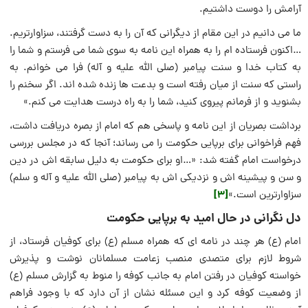
آرامش را دوست داشتیم.
ما می دانیم در این مقام از دیگرانی که آن را به دست گرفتند، سزاوارتریم.
…اکنون فرستاده ام را به همراه این نامه به سوی شما می فرستم و شما را
به کتاب خدا و سنت پیامبر (صلی الله علیه و آله) فرا می خوانم. به
راستی که سنت از میان رفته است و بدعت ها زنده شده اند. اگر سخنم را
بشنوید و از فرمانم پیروی کنید، شما را به راه درست هدایت می کنم.»
برداشت بصریان از این نامه و پاسخی هم که امام از بصره دریافت داشت،
فهم فراخوانی برای برپایی حکومت را می رساند؛ آنجا که در مجلس بررسی
درخواست امام گفته شد: «…او برای حکومت به دلیل سابقه اش در دین
و سن و پیشینه اش و نزدیکی اش به پیامبر (صلى الله عليه و آله و سلم)
[3]
سزاوارترین است.»
دل نگرانی در حال امید به برپایی حکومت
امام (ع) هر چند در نامه ای که همراه مسلم (ع) برای کوفیان فرستاد، از
شروط لازم برای متصدی منصب زعامت مسلمانان نوشت و پذیرش
خواسته کوفیان در رفتن امام به جانب کوفه را منوط به گزارش مسلم (ع)
از وضعیت کوفه کرد و این مسئله نشان از آن دارد که با وجود فراهم