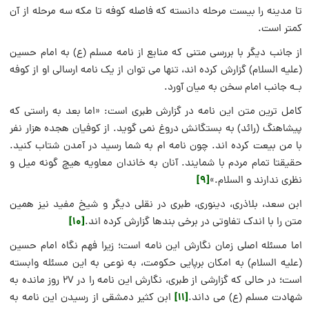
تا مدینه را بیست مرحله دانسته که فاصله کوفه تا مکه سه مرحله از آن
کمتر است.
از جانب دیگر با بررسی متنی که منابع از نامه مسلم (ع) به امام حسین
(علیه السلام) گزارش کرده اند، تنها می توان از یک نامه ارسالی او از کوفه
بـه جانب امام سخن به میان آورد.
کامل ترین متن این نامه در گزارش طبری است: «اما بعد به راستی که
پیشاهنگ (رائد) به بستگانش دروغ نمی گوید. از کوفیان هجده هزار نفر
با من بیعت کرده اند. چون نامه ام به شما رسید در آمدن شتاب کنید.
حقیقتا تمام مردم با شمایند. آنان به خاندان معاویه هیچ گونه میل و
[9]
نظری ندارند و السلام.»
ابن سعد، بلاذری، دینوری، طبری در نقلی دیگر و شیخ مفید نیز همین
[10]
متن را با اندک تفاوتی در برخی بندها گزارش کرده اند.
اما مسئله اصلی زمان نگارش این نامه است؛ زیرا فهم نگاه امام حسین
(علیه السلام) به امکان برپایی حکومت، به نوعی به این مسئله وابسته
است؛ در حالی که گزارشی از طبری، نگارش این نامه را در ۲۷ روز مانده به
[11]
شهادت مسلم (ع) می داند.
ابن کثیر دمشقی از رسیدن این نامه به