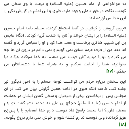
به هواخواهی از امام حسین (علیه السلام) و بیعت با وی سخن می
گویند، نکات در خور تاملی وجود دارد. طبری و ابن اعثم در گزارش یکی از
این مجالس آورده اند:
«چون گروهی از کوفیان در آنجا اجتماع کردند، مسلم نامه امام حسین
(علیه السلام) را بر ایشان خواند و آنان به شدت گریه کردند. آنگاه عابس
بن ابی شبیب شاکری برخاست و حمد خدا کرد و او را سپاس گزارد و گفت
اما بعد من از طرف مردم سخن نمی گویم و نمی دانم در درون آن ها چه
می گذرد و تو را درباره آنان فریب نمی دهیم. به خدا سوگند هرگاه مرا
بخوانید، شما را اجابت میکنم و به همراه شما با دشمنانتان می
[17]
جنگم.»
این سخنان درباره مردم می توانست توجه مسلم را به امور دیگری نیز
جلب کند. خاصه آنکه طبری در ادامه همین گزارش بیان می کند در آن
مجلس پس از برخاستن برخی از شیعیان و سخن گفتن ایشان در حمایت
از امام حسین (علیه السلام) حجاج بن علی به محمد بشر گفت تو هم
سخنی داری؟ اما محمد پاسخ داد دوست دارم خدا اصحابم را با پیروزی
عزیز گردانده ولی دوست ندارم کشته شوم و خوش نمی دارم دروغ بگویم.
[18]