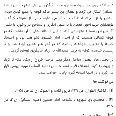
دوم آنکه چون خبر ورود مسلم و بیعت گرفتن وی برای امام حسین (علیه
السلام) آشکار می گردد و نعمان بن بشیر حاکم کوفه با جمع کردن مردم،
ایشان را از ایجاد اختلاف بر حذر می دارد، برخی از اشراف کوفه و
طرفداران حزب اموی نعمان را به سهل انگاری و تسامح در برخورد با نقش
آفرینان این مسئله متهم می کنند و این مسئله نشان از آن داشت که در
کوفه کسانی هستند که از آمدن امام خشنود نخواهند بود و احتمالا
خبرها را به یزید خواهند رسانید که در آخر هم همین گونه شد و با
رسیدن خبرهای کوفه به یزید، عبیدالله بن زیاد جایگزین نعمان گردید.
در بخش های بعدی، مراحل دیگر یعنی مرحله خروج از مکه، مکه تا کربلا
و ورود به کربلا اهداف قیام امام حسین (علیه السلام) مورد بررسی قرار
می گیرد و در انتها نتیجه گیری پایانی خواهد شد.
پی نوشت ها
[1]
. الاخبار الطوال، ص ۲۲۹؛ تاريخ الامم و الملوک، ج ۵، ص ۳۵۱.
[2]
. محمدی ری شهری؛ دانشنامه امام حسین (علیه السلام) ، ج ۲، ص
۷-۱۳.
[3]
. اللهوف، ص 40.