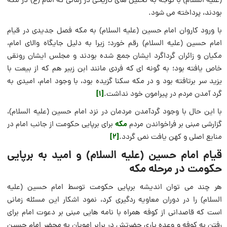
(علیه السلام) با توجه به تحلیل های تاریخی در زمانی که امام (ع) در مکه
بودند، پرداخته می شود.
با ورود کاروان امام حسین (علیه السلام) به مکه فصل جدیدی در قیام
امام حسین (علیه السلام) رقم خورد؛ زیرا به دلیل جایگاه والای امام،
مکیان و زائران گرداگرد ایشان جمع شده بودند و مجلس ایشان رونقی
خاص یافته بود؛ به گونه ای که فردی مانند ابن زبیر هم که از بیعت با
یزید سر برتافته بود و در مکه سکنا گزیده بود، با وجود امام، امیدی به
[1]
گرد آمدن مردم در پیرامون خود نداشت.
با این حال با وجود گردآمدن مردمان در نزد امام حسین (علیه السلام)،
مکه
گزارشی مبنی بر فراخواندن مردم
برای برپایی حکومت از جانب امام در
[2]
منابع اصلی و کهن یافت نمی گردد.
قیام امام حسین (علیه السلام) و امید به برپایی
حکومت در مرحله مکه
هر چند می توان اندیشه برپایی حکومت توسط امام حسین (علیه
السلام) را در دوران معاویه ردگیری کرد، نمود اشکار این مسئله زمانی
است که قاصدانی از کوفه همراه با نامه هایی مبنی بر دعوت امام برای
رفتن به کوفه و وعده یاری حضرتش در برابر امویان به محضر امام حسین