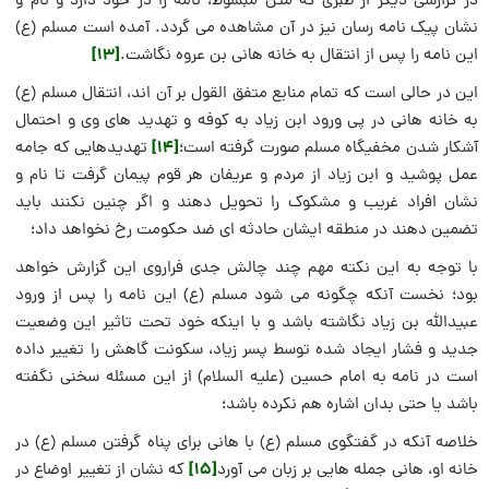
در گزارشی دیگر از طبری که متن مبسوط، نامه را در خود دارد و نام و
نشان پیک نامه رسان نیز در آن مشاهده می گردد. آمده است مسلم (ع)
[13]
این نامه را پس از انتقال به خانه هانی بن عروه نگاشت.
این در حالی است که تمام منابع متفق القول بر آن اند، انتقال مسلم (ع)
به خانه هانی در پی ورود ابن زیاد به کوفه و تهدید های وی و احتمال
[14]
آشکار شدن مخفیگاه مسلم صورت گرفته است؛
تهدیدهایی که جامه
عمل پوشید و ابن زیاد از مردم و عریفان هر قوم پیمان گرفت تا نام و
نشان افراد غریب و مشکوک را تحویل دهند و اگر چنین نکنند باید
تضمین دهند در منطقه ایشان حادثه ای ضد حکومت رخ نخواهد داد؛
با توجه به این نکته مهم چند چالش جدی فراروی این گزارش خواهد
بود؛ نخست آنکه چگونه می شود مسلم (ع) این نامه را پس از ورود
عبیدالله بن زیاد نگاشته باشد و با اینکه خود تحت تاثیر این وضعیت
جدید و فشار ایجاد شده توسط پسر زیاد، سکونت گاهش را تغییر داده
است در نامه به امام حسین (علیه السلام) از این مسئله سخنی نگفته
باشد یا حتی بدان اشاره هم نکرده باشد؛
خلاصه آنکه در گفتگوی مسلم (ع) با هانی برای پناه گرفتن مسلم (ع) در
[15]
خانه او، هانی جمله هایی بر زبان می آورد
که نشان از تغییر اوضاع در