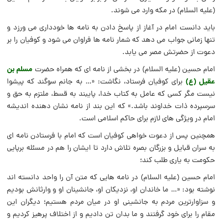
(علیه السلام) در مکه وارد می شوند.
باید دانست امام در آغاز از پاسخ دادن به نامه ها خودداری می ورزد و
تنها زمانی جواب می دهد که شمار نامه ها فراوان می شود و کوفیان را بر
دعوت از حضرتش مصر می یابد.
مسلم بن
امام حسین (علیه السلام) در بخشی از نامه ای که همراه حضرت
عقیل (ع)
برای کوفیان فرستاد، نگاشت: «… به جانم سوگند که پیشوا
نیست مگر کسی که عامل به کتاب خدا، پایبند به قسط، ملتزم به حق و
سرسپرده ذات خداوند باشد.» که این بند از نامه نشان دهنده اندیشه
امام در ویژگی های لازم برای حاکم اسلامی است.
همچنین پس از دعوت خواهی کوفیان است که امام با فرستادن نامه ای
به سران قبایل و بزرگان بصره تلاش دارد تا ایشان را هم در مسئله برپایی
حکومت به یاری طلب کند؛
امام حسین (علیه السلام) در نامه هایی که متن آن را واحد دانسته اند
نوشته بود: «… ما خاندان او، نزدیکان او، جانشینان او و وارثانش بودیم
و سزاوارترین مردم به جانشینی او در میان مردم هستیم؛ دیگران این
مقام را برای خود گرفتند و ما بدان تن دادیم و از اختلاف پرهیز کردیم و