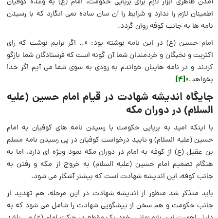
آمدن ظاهری ابزار لازم برای برپایی حکومت، امام (ع) به وعده کوفیان
اطمینان لازم را ندارد و شرایط را آن سان ساده نمی انگارد که با رسیدن
نامه ها به جانب کوفه روان گردد.
امام حسین (ع) در این نامه نوشته بود: «.. اگر برایم نوشت که رای
اکثریت و نخبگان و خردمندان شما آن گونه است که فرستادگان شما بازگو
کردند و در نامه هایتان خواندم به زودی به سوی شما می آیم اگر خدا
[4]
بخواهد.»
جایگاه اندیشه شهادت در قیام امام حسین (علیه
السلام) در دوران مکه
با اینکه امید به برپایی حکومت با رسیدن نامه های کوفیان به امام
حسین (علیه السلام) و تایید درخواست کوفیان در پی رسیدن نامه مسلم
بن عقیل (ع) از کوفه به امام در دوران مکه نمود ویژه ای دارد، اما به
هنگام تصمیم امام حسین (علیه السلام) به خروج از مکه و رفتن به
جانب کوفه، این اندیشه شهادت است که بیشتر آشکار می شود.
باید متذکر شد منظور از اندیشه شهادت در این مرحله، هم تهدید از
جانب حکومت و هم سخن از پیشگویی شهادت را شامل می شود که به