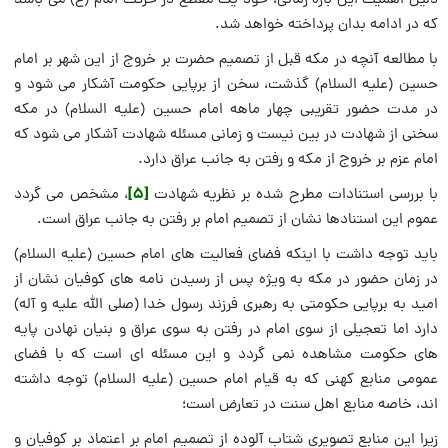
دلیل اهمیت این بازه زمانی، خود یک مقطع در حرکت امام (ع) می باشد
که در ادامه بدان پرداخته خواهد شد.
با مطالعه آنچه در مکه قبل از تصمیم حضرت بر خروج از این شهر بر امام
حسین (علیه السلام) گذشت، سخن از برپایی حکومت آشکار می شود و
در مدت حضور تقریبی چهار ماهه امام حسین (علیه السلام) در مکه
سخنی از شهادت در بین نیست و زمانی مسئله شهادت آشکار می شود که
امام عزم بر خروج از مکه و رفتن به جانب عراق دارد.
[5]
با بررسی استنادات مطرح شده بر نظریه شهادت
، مشخص می گردد
عموم این استنادها نشان از تصمیم امام بر رفتن به جانب عراق است.
باید توجه داشت با اینکه فضای فعالیت های امام حسین (علیه السلام)
در زمان حضور در مکه به ویژه پس از رسیدن نامه های کوفیان نشان از
امید به برپایی حکومتی به رهبری فرزند رسول خدا (صلی الله علیه و آله)
دارد اما تعجیلی از سوی امام در رفتن به سوی عراق و بنیان نهادن پایه
های حکومت مشاهده نمی گردد و این مسئله ای است که با فضای
عمومی منابع کهنی که به قیام امام حسین (علیه السلام) توجه داشته
اند، خاصه منابع اهل سنت در تعارض است؛
زیرا این منابع تصویری شتاب آلوده از تصمیم امام بر اعتماد بر کوفیان و