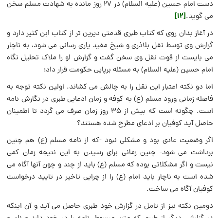
دست امام حسین (علیه السلام) در ۲۷ روز مانده به شهادت مسلم سخن
[12]
می گوید.
در آغاز بدان روی که کتاب طبری قدمتی دیرین تر از کتاب ابن کثیر دارد و
گزارش وی توسط نقل بلاذری و شیخ مفید یاری رسانی می شود، به ناچار
می بایست از قوت نقل وی سخن گفت و گزارش او را ملاک تحلیل نگاه
امام حسین (علیه السلام) به مسئله برپایی حکومت قرار داد؛
اما دو نکته اعتبار این نقل را به چالش می کشاند. اولین نکته توجه به
فاصله زمانی ورود مسلم (ع) به کوفه و زمان ادعایی طبری در نگارش نامه
است. چگونه است که بیش از ۳۵ روز زمان صرف می گردد تا اطمینان
حاصل آید کوفیان بر ادعای مطرح شده هستند؟
اگر وضعیت عادی بود و مشکلی نبود -که از نامه مسلم (ع) هم چنین
برداشت می شود- چنین زمانی برای رسیدن به این نتیجه زمان کمی
نیست و اگر مشکلاتی بوده که مسلم (ع) باید از چند و چون آنها آگاه می
شده است به ناچار باید امام (ع) را از چرایی تاخیر در تایید درخواست
کوفیان آگاه می ساخت.
دومین نکته نیز از تامل در گزارش خود طبری حاصل می آید و آن اینکه