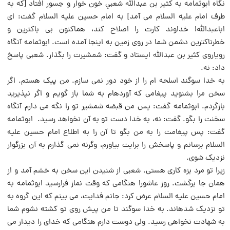
نگاه ابوثمامه به کثیر بن عبداللَّه شعبىِ خون خوار و جسور افتاد [که به
طرف امام علیه السلام مى آمد] به امام حسین علیه السلام گفت: اى
اباعبداللَّه! خداوند کارت را اصلاح کند، هماکنون بى باکترین و
خطرناکترین دشمن شما در روى زمین به اینجا آمده است. ابوثمامه آنگاه
رویاروى کثیر بن عبداللَّه ایستاد و گفت: شمشیرت را بگذار. شعبى پاسخ
داد: نه.
به خدا سوگند اسلحه ام را از خود دور نمى سازم. من پیک هستم. اگر
سخن مرا بشنوید پیغامى که آوردهام به شما باز گویم و اگر نپذیرید
بازگردم. ابوثمامه گفت: پس من قبضه شمشیر تو را نگه مى دارم آنگاه
سخنت را بگو. گفت: نه، به خدا دست تو به آن نخواهد رسید. ابوثمامه
گفت: پس پیغامت را به من بگو تا آن را به اطلاع امام حسین علیه
السلام برسانم و پاسخش را برایت بیاورم، وگرنه نمى گذارم به آن بزرگوار
نزدیک شوى.
زیرا تو مرد بزه کارى هستى. شعبى از شنیدن این سخن به خشم آمد و از
همان جا برگشت. روز عاشورا هنگامى که وقت نماز فرارسید ابوثمامه به
امام حسین علیه السلام عرض کرد: جانم فدایت، مى بینم که این گروه به
تو نزدیک شدهاند. به خدا سوگند تا من پیش روى تو کشته نشوم شما
به شهادت نخواهى رسید. ولى دوست دارم هنگامى که خداى را دیدار مى