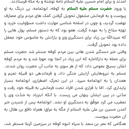
آمدند و براى امام حسین علیه السلام نامه نوشته و به مکّه فرستادند.
حضرت مسلم علیه السلام
با ورود
به کوفه، ابوثمامه، بى درنگ به او
پیوست و به فرمانش مشغول تحویل گرفتن کمک هاى مردم براى مصارف
نهضت گردید، و چون در اسلحه شناسى مهارت داشت مسؤولیت خرید و
تهیّه سلاح را به عهده گرفت. همو بود که به دستور مسلم، پول هایى را
که عبیداللَّه بن زیاد براى دستگیرى وى و یارانش به جاسوس خود مِعقل
داده بود تحویل گرفت.
وقتى خبر دستگیر شدن هانى بین مردم کوفه منتشر شد حضرت مسلم
براى حمله به دارالاماره که ابن زیاد در آنجا بود مهیّا شد و به مردم کوفه
اعلان بسیج عمومى داد؛ که از هر سوى به جانب آن حضرت روان شدند.
مسلم به نیروهایش آرایش جنگى داد، و فرماندهى دو قبیله تمیم و
همدان را به ابوثمامه سپرد. در این تحرکِ اضطرارى، ابوثمامه بسیار
پایدارى کرد. امّا با فرارى شدن افراد تحت فرمانش به قبیله خود رفت و
مدّتى در بین ایشان پنهان مى زیست. با آنکه ابنزیاد به شدّت وى را
تعقیب مى کرد موفّق به دستگیرى او نشد. ابوثمامه پس از شنیدن خبر
آمدن حسین بن على علیه السلام از مکّه به عراق؛ همراه نافع بن هلال به
آن حضرت پیوست.
هنگامى که عمر بن سعد با سپاه انبوه کوفه در سرزمین کربلا مستقر شد،