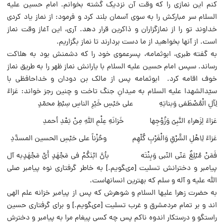
کنم این نمازى را که وقت آن نزدیک گشته بخوانم. امام حسین علیه
السلام سر مبارکش را به سوى آسمان بلند کرد و فرمود: از نماز یاد کردى
خداوند تو را از نمازگزاران و ذاکرین قرار دهد. آرى، این آغاز وقت نماز
است. از آنها بخواهید از ما دست بردارند تا نماز بگزاریم.
به گفته طبرى، ابوثمامه، پسرعموى خود را که دشمنش بود به هلاکت
رساند. سپس امام حسین علیه السلام با یارانش نماز ظهر را به طریق نماز
خوف اقامه کرد. ابوثمامه پس از مالک بن دودان و خداحافظى با
سیّدالشهدا علیه السلام به میدانِ جنگ تاخت و چنین رجز خواند: عَزاءً
لِآلِ الْمُصْطَفى وَبناتِهِ على حَبْسِ خَیْرِ الناسِ سِبْطِ محمّدٍ
عَزاءً لِزَهراءِ النَّبِىّ وَزُوْجِها خَزانَهِ عِلْمِ اللَّهِ مِنْ بَعْدِ أحمدِ
عَزاءً لِاهْلِ الشَّرْقِ وَالْغَرْبِ کُلّهِم وحُزْناً على حَبْسِ الحسین المسدَّدِ
فَمَنْ مُبْلِغٌ عَنّى النّبى وَبِنْتَه بأنَّ ابْنَکُمْ فى مَجْهَدٍ أَىِّ مَجْهَدٍبه آل
پیامبر و دخترانش تسلیت [مىگویم.] به خاطر گرفتارى نوه پیامبر صلى
الله علیه و آله و سلم که بهترین انسانهاست.
به حضرت زهرا علیها السلام و شوهرش که پس از پیامبر خزانه علم الهى
اند و بر تمام مردمشرق و غرب تسلیت [مىگویم.] و براى گرفتارى حسین
راستگو و درستکار اندوه ناکم پس چه کسى پیغام مرا به پیامبر و دخترش