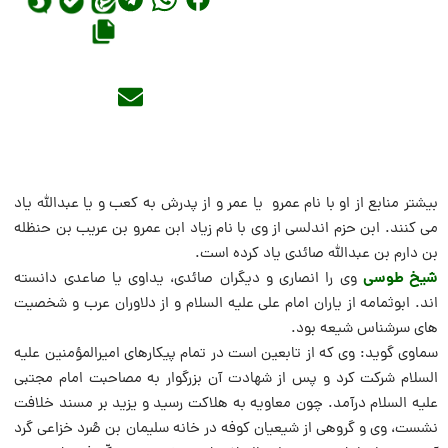
بیشتر منابع از او با نام عمرو یا عمر و از پدرش به کعب و یا عبداللَّه یاد
مى کنند. ابن حزم اندلسى از وى با نام زیاد ابن عمرو بن عریب بن حنظله
بن دارم بن عبداللَّه صائدى یاد کرده است.
شیخ طوسى
وى را انصارى و دیگران صائدى، یداوى یا صاعدى دانسته
اند. ابوثمامه از یاران امام على علیه السلام و از دلاوران عرب و شخصیت
هاى سرشناس شیعه بود.
سماوى گوید: وى که از تابعین است در تمام پیکارهاى امیرالمؤمنین علیه
السلام شرکت کرد و پس از شهادت آن بزرگوار به مصاحبت امام مجتبى
علیه السلام درآمد. چون معاویه به هلاکت رسید و یزید بر مسند خلافت
نشست، وى و گروهى از شیعیان کوفه در خانه سلیمان بن صُرد خزاعى گرد