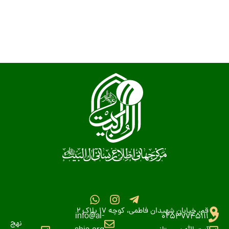
قم، خیابان شهیدان فاطمی، کوچه 17 پلاک 2
info@al-
02537745111
نهج