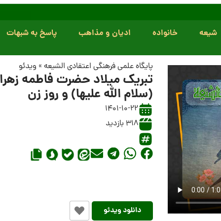
شیعه
خانواده
ادیان و مذاهب
پاسخ به شبهات
پایگاه علمی فرهنگی اعتقادی الشیعه
»
ویدئو
تبریک میلاد حضرت فاطمه زهرا
(سلام الله علیها) و روز زن
1401-10-22
318 بازدید
دانلود ویدئو