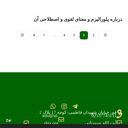
درباره پلورالیزم و معنای لغوی و اصطلاحی آن
…
2
8
7
4
3
1
قم، خیابان شهیدان فاطمی، کوچه 17 پلاک 2
info@al-
02537745111
نهج
آیت الله سیستانی
shia.org
البلاغه