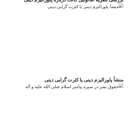
منشأ پلورالیزم دینی یا کثرت گرایی دینى