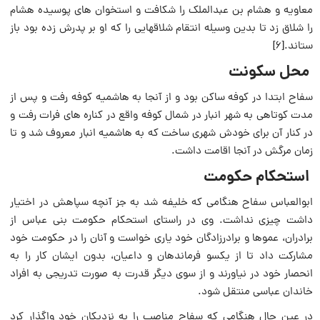
معاویه و هشام بن عبدالملک را شکافت و استخوان های پوسیده هشام
را شلاق زد تا بدین وسیله انتقام شلاقهایی را که او بر پدرش زده بود باز
ستاند.[۶]
محل سکونت
سفاح ابتدا در کوفه ساکن بود و از آنجا به ‌هاشمیه کوفه رفت و پس از
مدت کوتاهی به شهر انبار در شمال کوفه واقع در کناره های فرات رفت و
در کنار آن برای خودش شهری ساخت که به ‌هاشمیه انبار معروف شد و تا
زمان مرگش در آنجا اقامت داشت.
استحکام حکومت
ابوالعباس سفاح هنگامی که خلیفه شد به جز آنچه سپاهش در اختیار
داشت چیزی نداشت. وی در راستای استحکام حکومت بنی عباس از
برادران، عموها و برادرزادگان خود یاری خواست و آنان را در حکومت خود
مشارکت داد تا از یکسو فرماندهان و داعیان، بدون ایشان کار را به
انحصار خود در نیاورند و از سوی دیگر قدرت به صورت تدریجی به افراد
خاندان عباسی منتقل شود.
در عین حال هنگامی که سفاح مناصب را به نزدیکان خود واگذار کرد