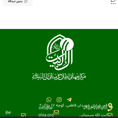
بدون دیدگاه
قم، خیابان شهیدان فاطمی، کوچه 17 پلاک 2
info@al-
02537745111
نهج
آیت الله سیستانی
shia.org