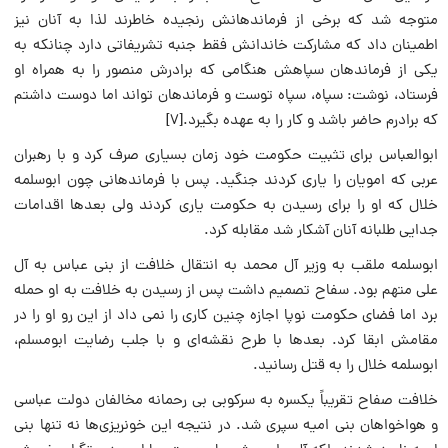
متوجه شد که برخی از فرماندهانش رنجیده خاطرند لذا به آنان نیز
اطمینان داد که مشارکت خاندانش فقط جنبه تشریفاتی دارد چنانکه به
یکی از فرماندهان سپاهش هنگامی که برادرش منصور را به همراه او
فرستاد، نوشت: سپاه، سپاه توست و فرماندهان تواند اما دوست داشتم
که برادرم حاضر باشد و کار را به عهده بگیرد.[۷]
ابوالعباس برای تثبیت حکومت خود زمان بسیاری صرف کرد و با رهبران
عربی که امویان را یاری کردند جنگید. پس با فرماندهانی چون ابوسلمه
خلال که او را برای رسیدن به حکومت یاری کردند ولی بعدها اقدامات
جدایی طلبانه آنان آشکار شد مقابله کرد.
ابوسلمه ملقب به وزیر آل محمد به انتقال خلافت از بنی عباس به آل
علی متهم بود. سفاح تصمیم داشت پس از رسیدن به خلافت به او حمله
برد اما فضای حکومت نوپا اجازه چنین کاری را نمی داد از این رو او را در
مقامش ابقا کرد. بعدها با طرح نقشه‌ای و با جلب رضایت ابومسلم،
ابوسلمه خلال را به قتل رسانید.
خلافت صفاح تقریباً یکسره به سرکوبی بی رحمانه مخالفان دولت عباسی
و هواخواهان بنی امیه سپری شد. در نتیجه این خونریزی‌ها نه تنها بنی