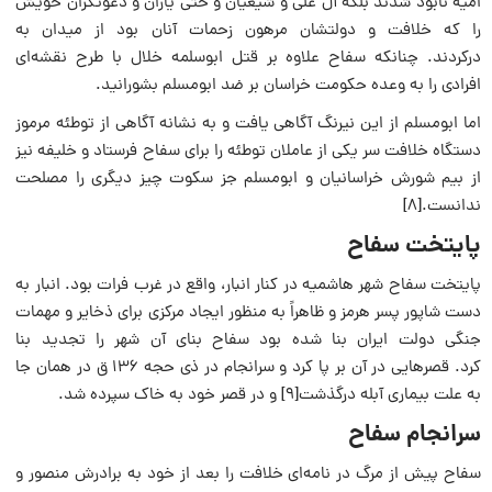
امیه نابود شدند بلکه آل علی و شیعیان و حتی یاران و دعوتگران خویش
را که خلافت و دولتشان مرهون زحمات آنان بود از میدان به
درکردند. چنانکه سفاح علاوه بر قتل ابوسلمه خلال با طرح نقشه‌ای
افرادی را به وعده حکومت خراسان بر ضد ابومسلم بشورانید.
اما ابومسلم از این نیرنگ آگاهی یافت و به نشانه آگاهی از توطئه مرموز
دستگاه خلافت سر یکی از عاملان توطئه را برای سفاح فرستاد و خلیفه نیز
از بیم شورش خراسانیان و ابومسلم جز سکوت چیز دیگری را مصلحت
ندانست.[۸]
پایتخت سفاح
پایتخت سفاح شهر ‌هاشمیه در کنار انبار، واقع در غرب فرات بود. انبار به
دست شاپور پسر هرمز و ظاهراً به منظور ایجاد مرکزی برای ذخایر و مهمات
جنگی دولت ایران بنا شده بود سفاح بنای آن شهر را تجدید بنا
کرد. قصرهایی در آن بر پا کرد و سرانجام در ذی حجه ۱۳۶ ق در همان جا
به علت بیماری آبله درگذشت[۹] و در قصر خود به خاک سپرده شد.
سرانجام سفاح
سفاح پیش از مرگ در نامه‌ای خلافت را بعد از خود به برادرش منصور و