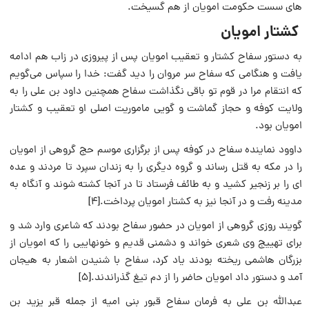
های سست حکومت امویان از هم گسیخت.
کشتار امویان
به دستور سفاح کشتار و تعقیب امویان پس از پیروزی در زاب هم ادامه
یافت و هنگامی که سفاح سر مروان را دید گفت: خدا را سپاس می‌گویم
که انتقام مرا در قوم تو باقی نگذاشت سفاح همچنین داود بن علی را به
ولایت کوفه و حجاز گماشت و گویی ماموریت اصلی او تعقیب و کشتار
امویان بود.
داوود نماینده سفاح در کوفه پس از برگزاری موسم حج گروهی از امویان
را در مکه به قتل رساند و گروه دیگری را به زندان سپرد تا مردند و عده
ای را بر زنجیر کشید و به طائف فرستاد تا در آنجا کشته شوند و آنگاه به
مدینه رفت و در آنجا نیز به کشتار امویان پرداخت.[۴]
گویند روزی گروهی از امویان در حضور سفاح بودند که شاعری وارد شد و
برای تهییج وی شعری خواند و دشمنی قدیم و خونهاییی را که امویان از
بزرگان ‌هاشمی ریخته بودند یاد کرد، سفاح با شنیدن اشعار به هیجان
آمد و دستور داد امویان حاضر را از دم تیغ گذراندند.[۵]
عبدالله بن علی به فرمان سفاح قبور بنی امیه از جمله قبر یزید بن