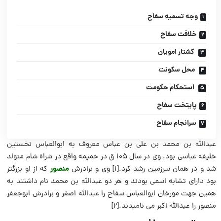
وجه تسمیه سفاح
خلافت سفاح
کشتار امویان
محل سکونت
استحکام حکومت
پایتخت سفاح
سرانجام سفاح
عبدالله بن محمد بن علی بن عباس معروف به ابوالعباس نخستین
خلیفه عباسی بود. وی در سال ۱۰۵ ق در حمیمه واقع در شراة شام متولد
منصور
شد و در همان سرزمین رشد کرد.[۱] وی و برادرش
که از او بزرگتر
بود دارای تشابه اسمی بودند و هر دو عبدالله بن محمد نام داشتند به
همین جهت مورخان ابوالعباس سفاح را عبدالله اصغر و برادرش ابوجعفر
منصور را عبدالله اکبر می نامیدند.[۲]