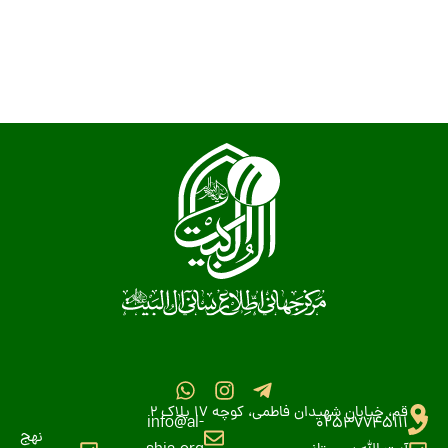
قم، خیابان شهیدان فاطمی، کوچه 17 پلاک 2
info@al-
02537745111
نهج