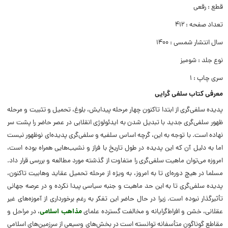
قطع : رقعی
تعداد صفحه : 412
سال انتشار شمسی : 1400
نوع جلد : شومیز
سری چاپ : 1
معرفی کتاب سلفی گرایی
پدیده سلفی‌گری از ابتدا تاکنون چهار مرحله پیدایش، بلوغ، تحمیل و تثبیت و مرحله
ظهور سلفی‌گری جدید با تبدیل شدن به ایدئولوژی انقلابی در عصر حاضر را پشت سر
نهاده است. با توجه به این، گرچه اساس سلفیه و سلفی‌گری پدیده‌ای نوظهور نیست
اما به دلیل آن که این پدیده در طول تاریخ با فراز و نشیب‌هایی همراه بوده است،
امروزه می‌توان ماهیت سلفی‌گری را متفاوت از گذشته مورد مطالعه و بررسی قرار داد.
مسلما در هیچ دوره‌ای تا به امروز، به ویژه از مرحله تحمیل عقاید وهابیت تاکنون،
پدیده سلفی‌گری تا به این حد ماهیت و جنبه سیاسی پیدا نکرده و در عرصه جهانی
تأثیرگذار نبوده است. زیرا در حال حاضر این تفکر به رغم برخورداری از آموزه‌های غیر
عقلانی، خشن و افراط‌گرایانه و مخالفت گسترده علمای
مذاهب اسلامی
، در مراحل و
مقاطع گوناگون متأسفانه توانسته است در بخش‌های وسیعی از سرزمین‌های اسلامی