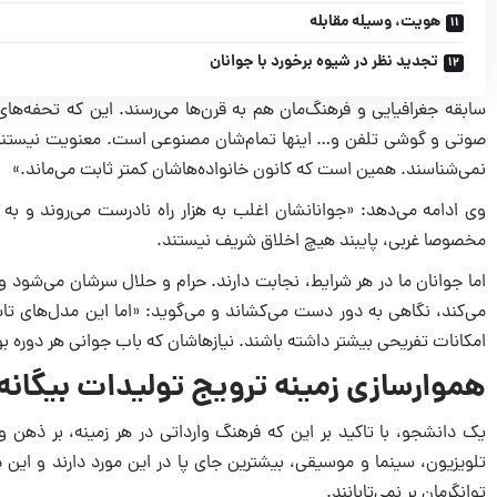
هویت، وسیله مقابله
تجدید نظر در شیوه برخورد با جوانان
سابقه جغرافیایى و فرهنگ‌مان هم به قرن‌ها مى‌رسند. این که تحفه‌ه
صوتى و گوشى تلفن و… اینها تمام‌شان مصنوعى است. معنویت نیستند. آنا
نمى‌شناسند. همین است که کانون خانواده‌هاشان کمتر ثابت مى‌ماند.»
وى ادامه مى‌دهد: «جوانانشان اغلب به هزار راه نادرست مى‌روند و به انو
مخصوصا غربى، پایبند هیچ اخلاق شریف نیستند.
اما جوانان ما در هر شرایط، نجابت دارند. حرام و حلال سرشان مى‌شود 
مى‌کند، نگاهى به دور دست مى‌کشاند و مى‌گوید: «اما این مدل‌هاى تاس
امکانات تفریحى بیشتر داشته باشند. نیازهاشان که باب جوانى هر دوره بو
هموارسازى زمینه ترویج تولیدات بیگانه
یک دانشجو، با تاکید بر این که فرهنگ وارداتى در هر زمینه، بر ذهن و ر
تلویزیون، سینما و موسیقى، بیشترین جاى پا در این مورد دارند و 
توانگرمان بر نمى‌تابانند.