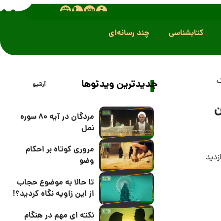
کتابشناسی
چند رسانه‌ای
جدیدترین ویدئوها
آرشیو
ن
مردگان در آیه 80 سوره
نمل
مروری کوتاه بر احکام
وضو
تا حالا به موضوع حجاب
از این زاویه نگاه کردید؟!
نکته ای مهم در هنگام