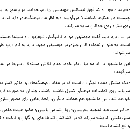
«فهرسان جوان» که فوق لیسانس مهندسى برق مى‌خواند، در پاسخ به این س
چیست و راهکارها کدامند؟ مى‌گوید: «به نظر من فرهنگ‌هاى وارداتى در 
روى فکر و روح جوانان سایه مى‌زنند.
در این باره باید گفت مهمترین موارد تاثیرگذار، تلویزیون و سینما هست
است. به عنوان نمونه: الان چیزى در موسیقى وجود دارد به نام «رپ فار
مى‌شود.»
این دانشجو، در ادامه بیان نظر خود، عدم تلاش مسئولان ذیربط در نمو
مى‌گوید:
«یک مشکل عمده دیگر آن است که در مقابل فرهنگ‌هاى وارداتى کمتر به معر
مى‌باید روى تولیدات فرهنگى کنترل داشته باشند، چندان به صورت کارسا
خواهد شد. این دانشجو هم همانند دیگران، راهکارهایى براى مصون‌سازى 
«دکتر سید عبدالمجید بحرینیان» روان‌شناس بالینى و عضو هیئت علمى د
سبز، نقش اندیشه مى‌زند که در کشاکش تندبادهاى روزگاران و تاخت و تا
واقع نشده است.