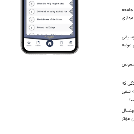
 جامعه
 موثرى
موسیقى
 عرضه
 خصوص
نگى که
ه تلقى
.»
هنسال
 مؤثر