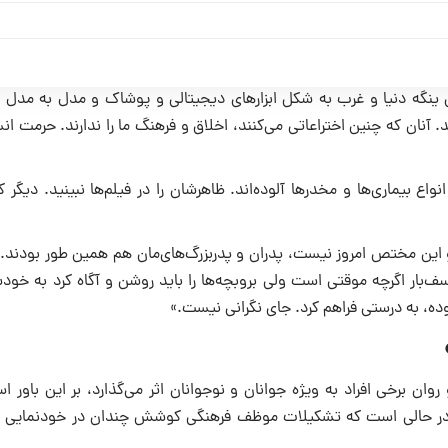
اى ینگه دنیا و غرب به شکل ابزارهاى دیجیتالى و پوشاک و مدل به مدل 
ن که چنین اختراعاتى مى‌کنند، اخلاق و فرهنگ ما را ندارند. حرمت انسا
اع بیمارى‌ها و مخدرها آلوده‌اند. ظاهرشان را در فیلم‌ها نبینید. دیگر 
و این مختص امروز نیست، پدران و پدربزرگ‌هاى‌مان هم همین طور بودند.»
ف‌بار اگرچه موقتى است ولى بروبچه‌ها را باید روشن و آگاه کرد به خود
ده، به درستى فراهم کرد. جاى نگرانى نیست.»
وان برخى افراد به ویژه جوانان و نوجوانان اثر مى‌گذارد، بر این باور 
این در حالى است که تشکیلات موظف فرهنگى کوشش چندان در خودنمایى 