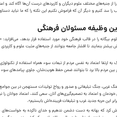
ا از جنبه‌هاى مختلف علوم دیگران و کاربردهاى درست آن‌ها آگاه کند و اعت
را سد کنیم و دیگر آن که فراموش نکنیم این نکته را که ما نباید دستاو
رین وظیفه مسئولان فرهنگى
وم بیگانه را در قالب فرهنگى خود مورد استفاده قرار بدهد، مى‌افزاید: 
بیشتر بنمایند تا اقشار جامعه بتوانند از جنبه‌هاى مثبت علوم و کاربرد
 به ارتقا اعتماد به نفس مردم از تبعات سوء همراه استفاده از تکنولوژ
ر بین مردم بالا برد تا بتوانند ضمن حفظ هویت‌شان، جلوى پیامدهاى سوء
 فرهنگ غربى، جنگ تبلیغاتى و صدور و رواج تولیدات مستهجن در بین جوام
خودمان و اعتماد به تصمیم‌گیرى‌هاى آنان، سعى کنند، اعتماد جوانان را ن
رابر این حربه جدید غرب و تبلیغات فریبنده‌اش بایستیم».
 فراموش کرد که بهانه به دست دشمن ندهیم و خداى ناکرده به خواست‌هاى 