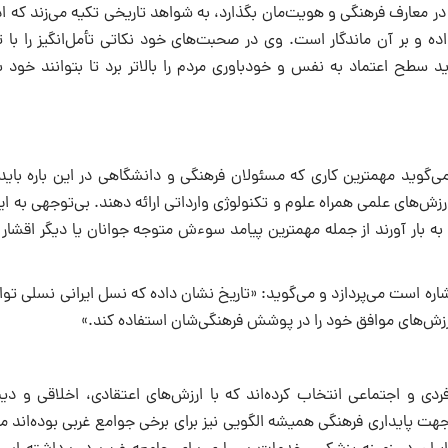
 معارف فرهنگى و هویت‌مان بگذارد، به شواهد تاریخى تکیه مى‌زند که اد
 و بر آن ماندگار است. وى در صحبت‌هاى خود نکاتى تأمل‌انگیز را با 
اید سطح اعتماد به نفس و خودباورى مردم را بالاتر برد تا بتوانند خود 
ى‌گوید مهمترین کارى که مسئولان فرهنگى و دانشگاهى در این باره باید 
ش‌هاى علمى همراه علوم و تکنولوژى وارداتى ارائه دهند. بى‌توجهى به ا
ه بار آورند از جمله مهمترین پیامد سوءش متوجه جوانان یا دیگر اقشار 
 اشاره است مى‌پردازد و مى‌گوید: «تاریخ نشان داده که نسل ایرانى نسلى توا
ارزش‌هاى موافق خود را در پوشش فرهنگى‌شان استفاده کند.»
دى و اجتماعى انتخاب کرده‌اند که با ارزش‌هاى اعتقادى، اخلاقى و دین
 پایدارى فرهنگى همیشه الگویى نیز براى برخى جوامع غربى بوده‌اند مثل