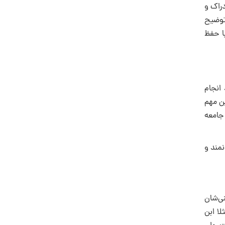
راک و
توضیح
با حفظ
انجام
ین مهم
جامعه
نمند و
ى‌شان
ا ابن