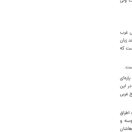
ت ولى
ى غرب
 زبان
است که
ست.
ره‌اى
ر این
 غربى
 اطراق
وسه و
هاشان