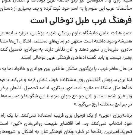
سینا، رازى و… الگوهایى نیز براى جامعه غربى بوده‌اند و انتقال علو
متأسفانه غرب این علوم را به اسم خود ثبت کرده و بعد بسیارى از دستاو
فرهنگ غرب طبل توخالى است
عضو هیئت علمى دانشگاه علوم پزشکى شهید بهشتى، درباره سابقه غرب 
همیشه وجود داشته است منتهى در زمان‌هاى مختلف، اشکال آن‌ها متفاوت
مادری- ملى‌مان را تغییر دهند و الان تلاش دارند به جوانان، تحمیل کن
چنین نیست و باید گفت ادعاهاى فرهنگى غربى توخالى است.
در حال حاضر غرب، با بزرگترین مشکل عاطفى بین جوانان و خانواده‌ها 
لذا براى سرپوش گذاشتن روى مشکلات خود، تلاش کرده و مى‌کند با فرهنگ
خلأها مثل مشکلات مالی- اقتصادى، بیکارى، ادامه تحصیل، اذهان برخى
زمینه رو شده است و الان جوامع جهان سوم با این شگردها و دسیسه‌ها آ
در جوامع مختلف اوج مى‌گیرد.»
برنامه‌ریزان «غربى» از یک فرمول براى فریب استفاده نمى‌کنند. یا یک را
خود انتخاب نمى‌کنند و… اما اقتضاى طبیعت روانى‌شان «کین» اس
تحریک‌آمیزترین رنگ‌ها در قطره چکان فرهنگى‌شان به اشکال و شیوه‌ه