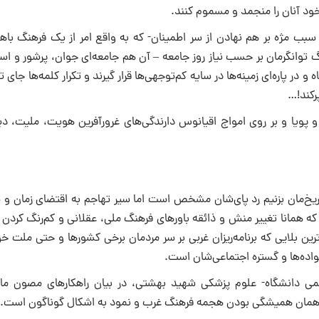
 خود آنان را منجمد و مسموم کنند.
 سبب مژه بر هم نهادن از سر اطمینان- که به واقع امر از یک فرهنگ با
 توانگرمان بر حسب نیاز روز جامعه – آن هم جامعه‌اى جوان، پرشور و اس
در پاره‌اى زمینه‌ها در سایه کم‌توجهى‌ها قرار گیرند و تکرار کلمه‌ها جاى 
پرکند!…
ویا و بر روى امواج اقیانوس دارندگى‌هاى غرورآفرین هویت، ملیت، دی
ریخ‌مان بزنیم رد پاى‌شان مشخص است اما سیر تهاجم به اقتضاى زمان و ش
که همانا تغییر منش و ذائقه باورهاى فرهنگ ملى، عقلانى و کم‌رنگ کردن
ین بلایى که برنامه‌ریزان غربى بر سر مردمان برخى کشورها و حتى ملت خ
نواده‌ها و گستره اجتماعى‌شان است.
مى دانشگاه- علوم پزشکى شهید بهشتى، در بیان راهکارهاى مصون مان
یکى همان همیشگى بودن هجمه فرهنگ غرب و نمود به اشکال گوناگون است.