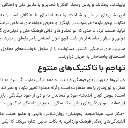
پایبندند، بچکانند و بدین وسیله افکار را تخدیر و یا علایق ملى و اخلاقى
این نشان‌هاى تاریخى و شناخت ترفندها اما براى ما نه کافى است و نه
ذکاوت برخورداریم- مى‌شود. در بازنگرى و معرفى مولفه‌هاى شاخص فرهنگ
نباید خست کرد. تا حدى که توانمندى‌هاى ذاتى فرهنگ ملى و دینى‌مان گاه و 
درخور و سزاوار جامعه از هر بابت قوى ایران اسلامى را در پاره‌اى از نیازها، 
مدیریت‌هاى فرهنگى، کشتى مسئولیت را از ساحل خواست‌هاى معقول و پ
استحقاق جامعه‌مان به جریان درآورند…
تهاجم با تاکتیک‌هاى متنوع
خیزش‌ها و یورش‌هاى فرهنگى غرب در جامعه تازگى ندارد. اگر سرى به تا
شکل و نوع‌شان با هم متفاوت است وگرنه محتوا تغییر نکرده و نمى‌کند 
است؛ عوض کردن اندیشه خود و کشاندن به وادى از خود بیگانگى، بارزتر
آورده‌اند، سرخوردگى‌هاى روانى و آشفتگى از نوع بى‌عاطفگى در کانون خا
«دکتر سید عبدالمجید بحرینیان» روان‌شناس بالینى و عضو هیئت عل
آلایندگى‌هاى رهگذر فرهنگ وارداتى، به نکات جالبى اشاره مى‌کند که 