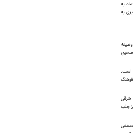
ماد به
یزى به
«وظیفه
ى صحیح
ى است.
 فرهنگ
ع شرقى
یز جلب
منطقى