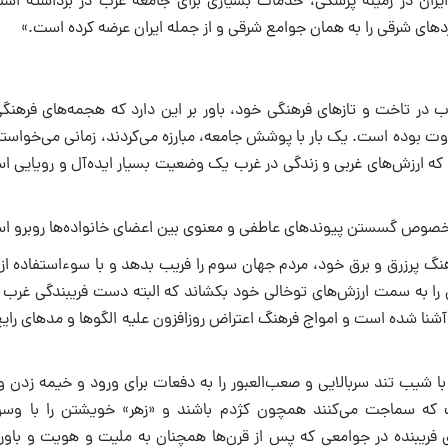
م ایران در زمینه پزشکى، خدمات بسیارى براى جامعه غرب در برداشته اس
ردهاى شرقى را به همان جوامع شرقى و از جمله ایران عرضه کرده است.»
در تاخت و تازهاى فرهنگى خود، باور بر این دارد که هجمه‌هاى فرهنگ
 بوده است. یک بار با پوشش جامعه، مبارزه مى‌کردند، زمانى مى‌خواستند
ند که ارزش‌هاى غربى و زندگى در غرب یک وضعیت بسیار ایده‌آل و رویایى 
به خصوص گسستن پیوندهاى عاطفى و معنوى بین اعضاى خانواده‌ها روبرو ا
 پرزرق و برق خود، مردم جهان سوم را فریب بدهد و با سوءاستفاده از پا
 را به سمت ارزش‌هاى توخالى خود بکشاند که البته دست فریبندگى غرب د
شنا شده است و امواج فرهنگ اعتراض روزافزون علیه الگوها و مدهاى رایج
ه با شیب تند سربالایى و صعب‌العبور را به دفعات براى ورود و خیمه زدن و
ت که سماجت مى‌کنند همچون کژدم باشند و «زهر» خویشتن را با وس
اى فریبنده در جوامعى که پس از قرن‌ها همچنان به ملیت و هویت و باور