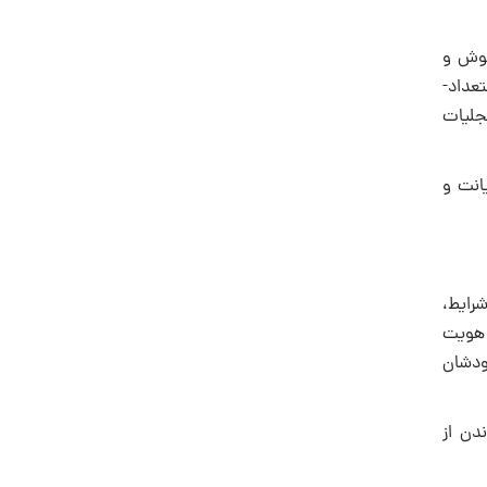
هوش و
تعداد-
تجلیات
انت و
رایط،
 هویت
ودشان
دن از