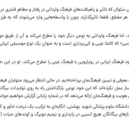
ئوال که تاثیر و راهیافت‌هاى فرهنگ وارداتى در رفتار و مظاهر قشرى در
هر مقطع، قطعا تاثیرگذارند چون با واسطه‌هایى وارد مى‌شوند که به طرز
ند. اما فرهنگ وارداتى به نوعى دیگر خود را مطرح مى‌کند و آن از طریق 
سى» که کاملا غربى و کپى‌بردارى است و به عنوان یک نوع موسیقى ایرانى
د فرهنگ ایرانى در رویارویى با فرهنگ غربى را مطرح مى‌کند. او در این
فى و تبیین فرهنگ‌مان پرداخته‌ایم. در حالى انتظار مى‌رود متولیان فره
ز عمل نکرده‌اند که این خود نوعى بازگذاشتن راه به روى تولیدات بیگان
هویت و فرهنگ‌مان ارائه مى‌دهد که در شماره پایانى گزارش خواهیم خواند
انشگاه علوم پزشکى شهید بهشتى، انگاره‌اى به ترکیب یک درخت تناور و ک
زهاى بیگانگان هیچ آسیبى در پایدارى و ترمیم مویرگ و آوندهاى حیات آن