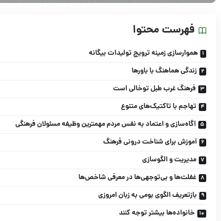
فهرست محتوا
هموارسازى زمینه ترویج تولیدات بیگانه
زندگى هماهنگ با باورها
فرهنگ غرب طبل توخالى است
تهاجم با تاکتیک‌هاى متنوع
آگاه‌سازى و اعتماد به نفس مردم مهمترین وظیفه مسئولان فرهنگى
آموزش براى شناخت درونى فرهنگ
مدیریت و الگوسازى
غفلت‌ها و بى‌توجهى‌ها در معرفى شاخص‌ها
بازتعریف الگوى بومى به زبان امروزى
خانواده‌ها بیشتر توجه کنند