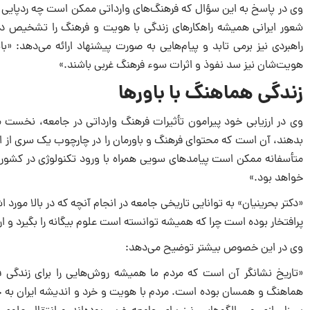
وى در پاسخ به این سؤال که فرهنگ‌هاى وارداتى ممکن است چه ردپایى در
شعور ایرانى همیشه راهکارهاى زندگى با هویت و فرهنگ را تشخیص داده
راهبردى نیز برمى تابد و پیام‌هایى به صورت پیشنهاد ارائه مى‌دهد: «ب
هویت‌شان نیز سد نفوذ و اثرات سوء فرهنگ غربى باشند.»
زندگى هماهنگ با باورها
وى در ارزیابى خود پیرامون تأثیرات فرهنگ وارداتى در جامعه، نخست م
بدهند، آن است که محتواى فرهنگ و باورمان را در چارچوب یک سرى از ارز
متأسفانه ممکن است پیامدهاى سویى همراه با ورود تکنولوژى در کشور ب
خواهد بود.»
«دکتر بحرینیان» به توانایى تاریخى جامعه در انجام آنچه که در بالا مورد
پرافتخار بوده است چرا که همیشه توانسته است علوم بیگانه را بگیرد و 
وى در این خصوص بیشتر توضیح مى‌دهد:
«تاریخ نشانگر آن است که مردم ما همیشه روش‌هایى را براى زندگى فر
هماهنگ و همسان بوده است. مردم با هویت و خرد و اندیشه ایران به جهت