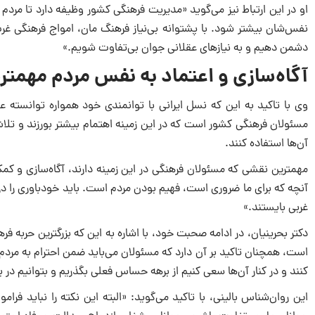
او در این ارتباط نیز مى‌گوید «مدیریت فرهنگى کشور وظیفه دارد تا مردم ر
نفس‌شان بیشتر شود. با پشتوانه بى‌نیاز فرهنگ مان، امواج فرهنگى غرب 
دشمن دهیم و به نیازهاى عقلانى جوان بى‌تفاوت شویم.»
آگاه‌سازى و اعتماد به نفس مردم مهمت
وى با تاکید به این که نسل ایرانى با توانمندى خود همواره توانسته عل
مسئولان فرهنگى کشور است که در این زمینه اهتمام بیشتر بورزند و تلاش 
آن‌ها استفاده کنند.
مهمترین نقشى که مسئولان فرهنگى در این زمینه دارند، آگاه‌سازى و کمک
آنچه که براى ما ضرورى است، فهیم بودن مردم است. باید خودباورى را د
غربى بایستند.»
دکتر بحرینیان، در ادامه صحبت خود، با اشاره به این که بزرگترین حربه
است، همچنان تاکید بر آن دارد که مسئولان مى‌باید ضمن احترام به مردم 
کنند و در کنار آن‌ها سعى کنیم از برهه حساس فعلى بگذریم و بتوانیم در ب
این روان‌شناس بالینى، با تاکید مى‌گوید: «البته این نکته را نباید