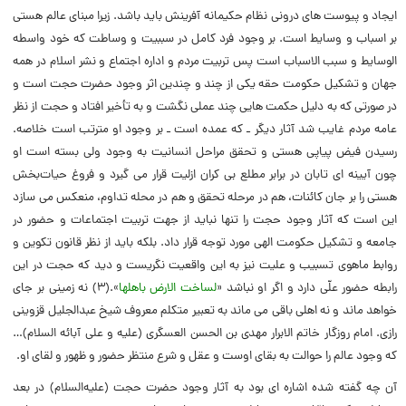
ایجاد و پیوست های درونی نظام حکیمانه آفرینش باید باشد. زیرا مبنای عالم هستی
بر اسباب و وسایط است. بر وجود فرد کامل در سببیت و وساطت که خود واسطه
الوسایط و سبب الاسباب است پس تربیت مردم و اداره اجتماع و نشر اسلام در همه
جهان و تشکیل حکومت حقه یکی از چند و چندین اثر وجود حضرت حجت است و
در صورتی که به دلیل حکمت هایی چند عملی نگشت و به تأخیر افتاد و حجت از نظر
عامه مردم غایب شد آثار دیگر ـ که عمده است ـ بر وجود او مترتب است خلاصه.
رسیدن فیض پیاپی هستی و تحقق مراحل انسانیت به وجود ولی بسته است او
چون آیینه ای تابان در برابر مطلع بی کران ازلیت قرار می گیرد و فروغ حیات‌بخش
هستی را بر جان کائنات، هم در مرحله تحقق و هم در محله تداوم، منعکس می سازد
این است که آثار وجود حجت را تنها نباید از جهت تربیت اجتماعات و حضور در
جامعه و تشکیل حکومت الهی مورد توجه قرار داد. بلکه باید از نظر قانون تکوین و
روابط ماهوی تسبیب و علیت نیز به این واقعیت نگریست و دید که حجت در این
رابطه حضور علّی دارد و اگر او نباشد «
لساخت الارض باهلها
».(۳) نه زمینی بر جای
خواهد ماند و نه اهلی باقی می ماند به تعبیر متکلم معروف شیخ عبدالجلیل قزوینی
رازی. امام روزگار خاتم الابرار مهدی بن الحسن العسگری (علیه و علی آبائه السلام)…
که وجود عالم را حوالت به بقای اوست و عقل و شرع منتظر حضور و ظهور و لقای او.
آن چه گفته شده اشاره ای بود به آثار وجود حضرت حجت (علیه‌السلام) در بعد