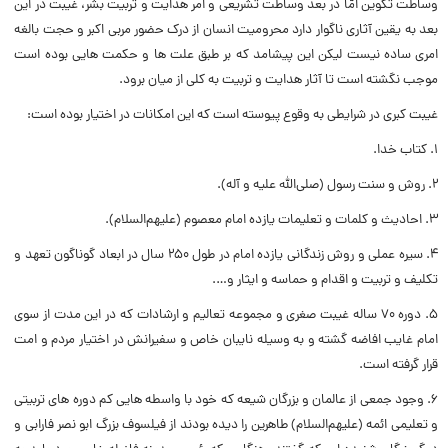
وساطت تکوین امّا در بعد وساطت تشریعی و امر هدایت و تربیت بشر، غیبت در این
بعد به یقین آثاری ناگوار دارد محرومیت انسان از درک حضور مربی اکبر و حجت بالغه
امری ساده نیست لیکن این پیشامد که بر طبق علت ها و حکمت هایی بوده است
موجب نگشته است تا آثار هدایت و تربیت به کلی از میان برود.
غیبت کبری در شرایطی به وقوع پیوسته است که این امکانات در اختیار بوده است:
1. کتاب خدا.
2. روش و سنت رسول (صلی‌الله علیه و آله).
3. احادیث و کلمات و تعلیمات یازده امام معصوم (علیهم‌السلام).
4. سیره عملی و روش زندگانی یازده امام در طول ۲۵۰ سال در ابعاد گوناگون تعهد و
تکلیف و تربیت و اقدام و حماسه و ایثار و….
5. دوره ۷۰ ساله غیبت صغری و مجموعه تعالیم و ارشادات که در این مدت از سوی
امام غایب افاضه گشته و به وسیله نایبان خاص و سفیرانش در اختیار مردم و امت
قرار گرفته است.
6. وجود جمعی از عالمان و بزرگان شیعه که خود با واسطه هایی کم دوره های تربیتی
و تعلیمی ائمه (علیهم‌السلام) طاهرین را دیده بودند از فیلسوف بزرگ ابو نصر فارابی و