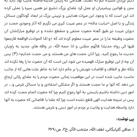
دیگر بزرگان شنیده ایم که گفتند. هنگامی که رئیس مدینه فاضله غایب بود باید به
سنن و قوانین پیشینیان او عمل کرد علمای بزرگ تشیع نیز همین سیره را عملی کرده
اند این است که با وجود این میراث هدایتی و تربیتی بزرگ در ابعاد گوناگون مسائل
زندگی و با اصل «نیابت عامّه» در عصر غیبت کبری می نگریم که آثار وجودی حجت در
دوران غیبت نیز طبق گفته حضرت منتفی و منقطع نشده و در توقیع مبارکشان آن
حضرت وظیفه ما را در عصر غیبت معلوم کرده اند که «و امّا الحوادث الواقعه فارجعوا
فیها الی رواه حدیثنا فانّهم حجّتی و انا حجه الله. در واقه های جدید به راویان
حدیث ما رجوع کنید. زیرا آنان حجت های من هستند و من حجت خدایم».(۴) پس
آن چه از این توقیع مبارک فهمیده می شود این است که آن حضرت ما را رها نکرده اند
بلکه نظر و الطاف و افاضات خویش را بر عالم دارد اما به خاطر علت هایی که از جانب
ماست غایب شده است در این موقعیت زمانی حضرت مردم را به علمای ربّانی ارجاع
می دهد که آنها بر ما حجت هستند و اگر مشکلی اعتقادی و یا مسائل شرعی و… در
امور دین داشته باشیم بایستی به آنها رجوع کنیم چرا که حضرت اتمام حجت کرده اند
پس در نتیجه هدایت الهی قطع نشده است چرا که علما با افاضاتی که حضرت به آنها
دارد واسطه هدایت و ولایت بر مردم در امور دینی و شرعی هستند.
پی نوشت:
1. صافی گلپایگانی، لطف الله، منتخب الأثر، ج۲، ص۲۶۹٫