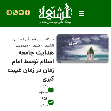
پایگاه علمی فرهنگی اعتقادی
الشیعه
»
شیعه
»
مهدویت
هدایت جامعه
اسلام توسط امام
زمان در زمان غیبت
کبری
1398-
04-20
956
بازدید