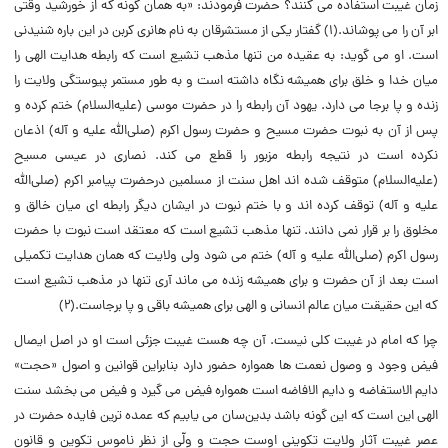
زمان غیبت استفاده می کنند؟ حضرت فرمودند: «به همان گونه که از خورشید وقتی
ابر آن را می پوشاند.(۱) گفتار یکی از مستشرقان به نام هانری کربن در این باره شنیدنی
است. او می گوید: به عقیده من تنها مذهب تشیع است که رابطه هدایت الهی را
میان خدا و خلق برای همیشه نگاه داشته است و به طور مستمر پیوستگی ولایت را
زنده و پا برجا می دارد. یهود آن رابطه را در حضرت موسی (علیه‌السلام) ختم کرده و
پس از آن به نبوت حضرت مسیح و حضرت رسول اکرم (صلی‌الله علیه و آله) اذعان
نکرده است در نتیجه رابطه مزبور را قطع می کند. نصاری در عیسی مسیح
(علیه‌السلام) متوقف شده اند اهل سنت از مسلمین درحضرت پیامبر اکرم (صلی‌الله
علیه و آله) توقف کرده اند و با ختم نبوت در ایشان دیگر رابطه ای میان خالق و
مخلوق را بر قرار نمی دانند. تنها مذهب تشیع است که معتقد است نبوت با حضرت
رسول اکرم (صلی‌الله علیه و آله) ختم می شود ولی ولایت که همان هدایت تکمیلی
است بعد از آن حضرت و برای همیشه زنده می ماند آری تنها در مذهب تشیع است
که این حقیقت میان عالم انسانی و الهی برای همیشه باقی و پا برجاست.(۲)
چرا که امام در غیبت کلی نیست. آن چه هست غیبت جزئی است او در اصل ایصال
فیض وجود و وصول نعمت ها همواره حضور دارد بنابراین قوانین و اصول «حجت»
دایم الاستفاضه و دایم الافاضه است همواره فیض می گیرد و فیض می بخشد سنت
الهی این است که این گونه باشد بدین‌سان می یابیم که عمده ترین فایده حضرت در
عصر غیبت آثار ولایت تکوینی اوست حجت و ولّی از نظر ناموس تکوین و قانون