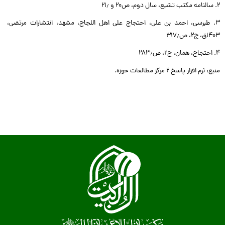
2. سالنامه مکتب تشیع، سال دوم، ص۲۰ و ۲۱٫
3. طبرسی، احمد بن علی، احتجاج علی اهل اللجاج، مشهد، انتشارات مرتضی،
۱۴۰۳ق، ج۲، ص۳۱۷٫
4. احتجاج، همان، ج۲، ص۲۸۳٫
منبع: نرم افزار پاسخ ۲ مرکز مطالعات حوزه.