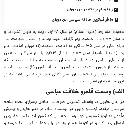
و) فرجام برامکه در این دوران
ه) فراگیرترین حادثه سیاسی این دوران
حضرت امام رضا (علیه السلام) در سال ۱۴۸ق. دیده به جهان گشودند و
تا سال ۱۸۳ق. در خدمت پدر گرانقدر خود بودند و بعد از شهادت پدر
بزرگوارشان در سن ۳۵ سالگی به امامت رسیدند.(۱) دوران امامت امام
رضا (علیه السلام) از سال ۱۸۳ق. تا سال ۲۰۳ق. را دربر می گیرد. سه تن
از خلفای عباسی در دوران امامت آن حضرت به خلافت رسیدند که
عبارتند، از هارون الرشید، محمّد امین، عبدالله مأمون.(۲) در بررسی ابعاد
وضعیت سیاسی و اجتماعی آن عصر نکاتی قابل توجّه می باشد که در
این مقاله به آن اشاره شده است.
الف) وسعت قلمرو خلافت عباسی
در زمان هارون به واسطه گسترش فتوحات، مناطق بسیاری تحت سلطه
عباسیان درآمد، گوستاو لوبون می نویسد: اسلام در عصر هارون و پسرش
مأمون به اوج گسترش خود رسید چه این که کشور آنها تا سر حدّ چین
اتصال پیدا کرد و در آفریقا هم بربرها در برابر حملات اعراب تا حبشه و