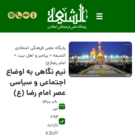
پایگاه علمی فرهنگی اعتقادی
الشیعه
»
پیامبر و اهل بیت
»
امام رضا(ع)
نیم نگاهی به اوضاع
اجتماعی و سیاسی
عصر امام رضا (ع)
1400-09-
03
694
بازدید
تاریخ و