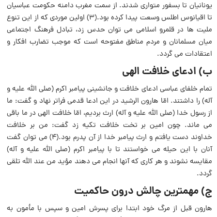
یونانیان تا بسفور متواری شدند. از سمت مغرب دامنه حکومت عباسیان
تا اقیانوس اطلس وسعت پیدا کرده بود.(۳) اولین موردی که از این تنوع
ملیت ها در قلمرو اسلامی می توان حدس زد، تبادل فرهنگ اجتماعی
میان مسلمانان و مردم مناطق مفتوحه است که موجب تضارب افکار و
اعتقادات می گردد.
ب) ادعای خلافت الهی
تمام خلفای عباسی ادعای خلافت و جانشینی پیامبر اکرم (صلی الله علیه و
آله) را داشتند. امّا هارون الرشید در این ادعا قدمی فراتر نهاد و گفت: ما
از رسول خدا (صلی الله علیه و آله) ارث بردیم، امّا خلافت الهی در ما باقی
می ماند. چون امین بر تخت خلافت تکیه زد گفت: من بر خلافت
خداوند دست یافتم و ارث پیامبر خدا از آن پدرم بود.(۴) می توان گفت
آنان با این حیله می خواستند تا با پیامبر اکرم (صلی الله علیه و آله)
مقایسه نشوند و هر کاری که آنها انجام می دهند مؤید من عند الله تلقی
گردد.
ج) مهمترین چالش درون حاکمیت
هارون قبل از مرگ خود ابتدا برای پسرش امین و سپس با مأمون به