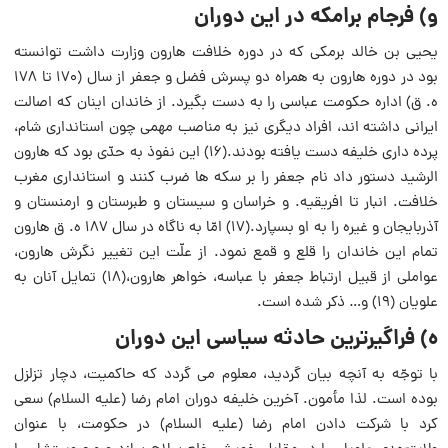
و) فرجام برامکه در این دوران
یحیی بن خالد برمکی که در دوره خلافت هارون وزارت داشت توانسته
بود در دوره هارون به همراه دو پسرش فضل و جعفر از سال (۱۷۰ تا ۱۷۸
ه. ق) اداره حکومت عباسی را به دست بگیرد. از خاندان اینان که اصالت
ایرانی داشته اند، افراد دیگری نیز به مناصب مهمی چون استانداری شام،
پرده داری خلیفه دست یافته بودند.(۱۶) این نفوذ به حدّی بود که هارون
الرشید دستور داد نام جعفر را بر سکه ها ضرب کنند و استانداری مغرب
خلافت. انبار تا افریقیه. و خراسان و سیستان و طبرستان و ارمنستان و
آذربایجان و غیره را به او بسپارد.(۱۷) امّا به ناگاه در سال ۱۸۷ ه. ق هارون
تمام این خاندان را قلع و قمع نمود. از علّت این تغییر نگرش هارون،
عواملی از قبیل ارتباط جعفر با عباسه، خواهر هارون،(۱۸) تمایل آنان به
علویان (۱۹) و… ذکر شده است.
ه) فراگیرترین حادثه سیاسی این دوران
با توجّه به آنچه بیان گردید، معلوم می گردد که حاکمیت، دچار تزلزل
بوده است. لذا مأمون. آخرین خلیفه دوران امام رضا (علیه السلام) سعی
کرد با شرکت دادن امام رضا (علیه السلام) در حکومت، با عنوان