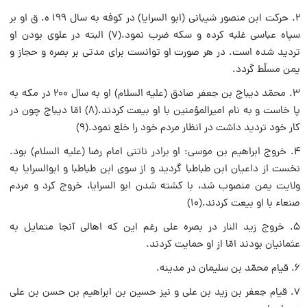
۲. حرکت ابن منصور شیبانی (ابو السرایا) در کوفه به سال ۱۹۹ ه. ق او بر
سپاه عباسی غلبه کرده و سکه ضرب نمود.(۷) البته در علوی بودن او
تردید شده است. در هر صورت او توانست برای مدتی بر بصره و حجاز و
یمن مسلّط گردد.
۳. محمّد دیباج بن جعفر صادق (علیه السلام) او به سال ۲۰۰ در مکه به
پا خاست و به نام امیرالمؤمنین با او بیعت کردند.(۸) امّا دیباج چون در
کار خود تردید داشت در انظار مردم خود را خلع نمود.(۹)
۴. خروج ابراهیم بن موسی: او برادر ناتنی امام رضا (علیه السلام) بود.
نخست از داعیان ابن طباطبا گردید و از سوی ابن طباطبا و ابوالسرایا به
ولایت یمن منصوب شد، با کشته شدن ابو السرایا، خروج کرد و مردم
صنعاء با او بیعت کردند.(۱۰)
۵. خروج زید النار در بصره علی رغم این که اهالی آنجا متمایل به
عثمانیان بودند امّا از او حمایت کردند.
۶. قیام محمّد بن سلیمان در مدینه.
۷. قیام جعفر بن زید بن علی و نیز حسین بن ابراهیم بن حسن بن علی