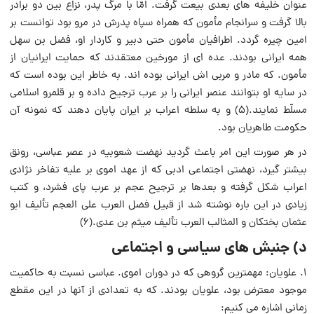
عنوان خلیفه های بعدی بیعت گرفت. امّا با مرگ پدر، نزاع بین دو برادر
بالا گرفت و سرانجام مأمون که همراه سپاه پدرش در مرو بود توانست بر
امین چیره گردد. اطرافیان مأمون حتی دبیر و کاردار او، فضل بن سهل
همه ایرانی بودند. عده ای از مورخین معتقدند که حمایت ایرانیان از
مأمون. که مادر و مربی اش ایرانی بوده اند. به خاطر این بوده است که
در سایه او بتوانند عنصر ایرانی را بر عرب ترجیح داده و بر قلمرو اسلامی
مسلّط نمایند.(۵) و به سلطه اعراب بر ایران پایان دهند که نمونه آن
حکومت طاهریان بود.
در هر صورت این امر باعث گردید نهضت شعوبیه در عصر عباسی، رونق
بیشتر ‌گیرد، نهضتی اجتماعی ادبی که از عهد اموی بر علیه تفاخر نژادی
اعراب شکل گرفته و بعدها بر ترجیح عجم بر عرب پای فشرد، و کتب
زیادی در این باره نوشته شد از قبیل فضل العرب علی العجم تألیف ابو
عثمان بختکان و المثالب العرب تألیف میثم بن عدی.(۶)
د) جنبش های سیاسی و اجتماعی
۱. علویان: مهمترین گروهی که در دوران اموی. عباسی نسبت به حاکمیت
موجود معترض بود، علویان بودند. که به تعدادی از آنها در این مقطع
زمانی اشاره می کنیم: