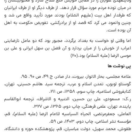
ولایتعهدی علویان را در مقابل خویش خلع سلاح سازد و محبوبیتشان را
در میان توده مردم مورد سؤال قرار دهد. از طرف دیگر او از طرف ایرانیان
که طرفدار اهل بیت (علیهم السّلام) بودند مورد تأیید واقع می شد و
چنین وانمود می کرد که قصد او از برادرکشی، تفویض حکومت به اهل
آن بوده است.
اما وقتی او خواست به بغداد برگردد، مجبور بود که دو عامل نارضایتی
اعراب از خویش را از میان بردارد و آن فضل بن سهل ایرانی و علی بن
موسی الرضا (علیه السلام) بود.(۲۰)
پی نوشت ها
علامه مجلسی، بحار الانوار، بیروت، دار صادر، ج ۴۹، ص ۹۰. ۹۵،
گوستاو لوبون، تمدن اسلام و عرب، ترجمه سید هاشم حسینی، تهران،
کتابفروشی اسلامیه، چاپ سوم، ۱۳۵۸، ص ۲۱۱.
ر.ک: مسعودی، علی بن حسین، التنبیه و الاشراف، ترجمه ابوالقاسم
پاینده، تهران، علمی فرهنگی، چاپ دوم، ۱۳۶۵، ص ۳۲۷.
العاملی، جعفرمرتضی، الحیاه السیاسیه للامام الرضا (علیه السلام)، قم،
مؤسسه نشر اسلامی، چاپ دوم، ۱۴۰۳، ص ۵۹.
طقوش، محمد سهیل، دولت عباسیان، قم، پژوهشکده حوزه و دانشگاه،