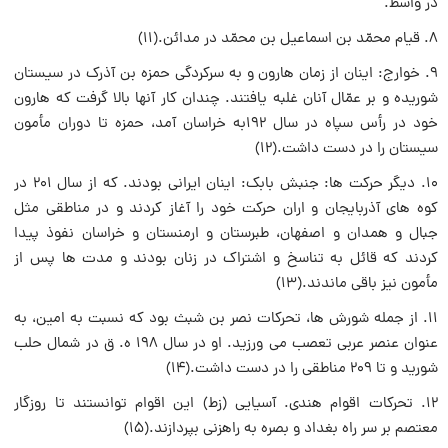
در واسط.
۸. قیام محمّد بن اسماعیل بن محمّد در مدائن.(۱۱)
۹. خوارج: اینان از زمان هارون و به سرکردگی حمزه بن آذرک در سیستان
شوریده و بر عمّال آنان غلبه یافتند. چندان کار آنها بالا گرفت که هارون
خود در رأس سپاه در سال ۱۹۲به خراسان آمد، حمزه تا دوران مأمون
سیستان را در دست داشت.(۱۲)
۱۰. دیگر حرکت ها: جنبش بابک: اینان ایرانی بودند. که از سال ۲۰۱ در
کوه های آذربایجان و اران حرکت خود را آغاز کردند و در مناطقی مثل
جبال و همدان و اصفهان، طبرستان و ارمنستان و خراسان نفوذ پیدا
کردند که قائل به تناسخ و اشتراک در زنان بودند و مدت ها پس از
مأمون نیز باقی ماندند.(۱۳)
۱۱. از جمله شورش ها، تحرکات نصر بن شبث بود که نسبت به امین، به
عنوان عنصر عربی تعصب می ورزید. او در سال ۱۹۸ ه. ق در شمال حلب
شورید و تا ۲۰۹ مناطقی را در دست داشت.(۱۴)
۱۲. تحرکات اقوام هندی. آسیایی (زط) این اقوام توانستند تا روزگار
معتصم بر سر راه بغداد و بصره به راهزنی بپردازند.(۱۵)