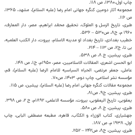
چاپ اول،۱۳۸۰، ص ۱۱۸.
مجموعه آثار دومین کنگره جهانی امام رضا (علیه السلام)، مشهد، ۱۳۶۵،
ص ۱۱۶.
طبری، تاریخ الرسل و الملوک، تحقیق محمّد ابراهیم، مصر، دار المعارف،
۱۹۶۰ م، ج۸، ص۵۳۰ – ۵۳۶.
خطیب بغدادی، تاریخ بغداد او مدینه الاسلام، بیروت، دار الکتب العلمیه،
بی تا، ج۲، ص ۱۱۳ – ۲۱۴.
طبری، پیشین، ج ۸، ص ۵۳۸.
ابو الحسن اشعری، المقالات الاسلامیین، مصر، ۱۹۵۰م، ج۱، ص ۱۴۸.
عاملی، جعفر مرتضی، الحیاه السیاسیه للامام الرضا (علیه السلام)، قم،
مؤسسه نشر اسلامی، چاپ دوم، ۱۴۰۳، ص۷۰.
مجموعه مقالات کنگره جهانی امام رضا (علیه السلام)، پیشین، ص ۱۱۵.
طبری، پیشین، ج۹، ص۸۱.
یعقوبی، تاریخ الیعقوبی، بیروت، مؤسسه الاعلمی، ۱۸۹۲م، ج ۲، ص ۳۹۸.
طبری، پیشین، ج ۸، ص ۵۸۰.
جهشیاری، کتاب الوزراء و الکتّاب، قاهره، مطبعه مصطفی البابی، چاپ
اول، ۱۹۳۸ م، ص ۱۸۷.
طبری، پیشین، ج۸، ص۲۴۲ – ۲۵۲.