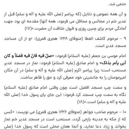
حتمی شد.
و آن همه نصوص و دلایل (که پیامبر (صلی الله علیه و آله و سلم) قبل از
غدیر خم در مجالس و محافل می فرمود، همه آنها) مقدمه ای بود جهت
آمادگی مردم برای چنین روزی و قبول خلافت آن حضرت.»(۱۷)
۹ – مرحوم کاشف الغطا (متوفای ۱۲۲۸ هجری قمری): «و از آن مساجد
مسجد غدیر است.
«صلّ فیه فانّ فیه فضلاً و کان
امام موسی بن جعفر (علیه السلام) فرمود:
أبی یأمر بذلک»
و امام صادق (علیه السلام) فرمود: نماز در مسجد غدیر
مستحب است؛ زیرا پیامبر اکرم (صلی الله علیه و آله و سلم) در آن مکان
امیرمومنان را به جانشینی خود معرفی کرد و حق را ظاهر ساخت.
و سمت چپ مسجد افضل است چون وقتی امام صادق (علیه السلام)
نگاه به سمت چپ مسجد کرد فرمود: این جای پای رسول خدا (صلی الله
علیه و آله و سلم) است.»(۱۸)
۱۰ – مرحوم صاحب جواهر (متوفای ۱۲۶۶ هجری قمری) می نویسد: «کسی
که از مکه به مدینه بازمی گردد، مستحب است در مسجد غدیر خم نماز
بخواند و زیاد دعا نماید، و آنجا همان محلی است که رسول خدا (صلی