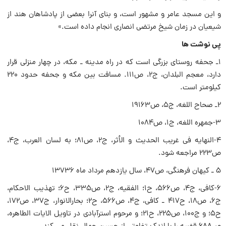
و این مسجد عامر و مشهور است، و بنای آنرا بعضی از پادشاهان هند از
شیعیان در زمان شیخ مرتضی انصاری انجام داده است.»
پی نوشت ها
۱ـ جحفه روستای بزرگی است که در راه مدینه ـ مکه، در چهار منزلی قرار
دارد، معجم البلدان، ج۲، ص۱۱۱. مسافت بین مکه و جحفه حدود ۲۲۰
کیلومتر است.
۲ـ صحاح اللغه، ج۵، ص۱۹۱۶۳
۳-جمهره اللغه، ج۱، ص۱۰۸۴
۴-النهایه فی غریب الحدیث و الأثر، ج۲، ص۸۱؛ به لسان العرب، ج۴،
ص۲۲۳ مراجعه شود.
۵ ـ کیهان فرهنگی، ص۴۷، سال یازدهم مرداد ماه ۱۳۷۳۶
۶-کافی، ج۴، ص۵۶۶، ح۱؛ الفقیه، ج۲، ص۳۳۵، ح۶؛ تهذیب الاحکام،
ج۶، ص۱۸، ح۴۱۷ ـ کافی، ج۴، ص۵۶۶، ح۲؛ بحارالانوار، ج۳۷، ص۱۷۲،
ح۵؛ و ج۱۰۰، ص۲۲۵، ح۲۱؛ و مرحوم استرآبادی در تاویل الایات الطاهره،