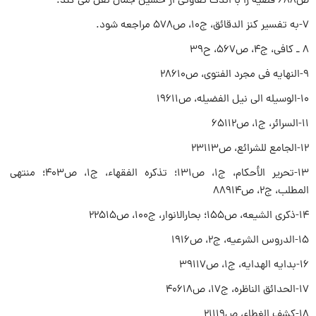
ص۶۸۸ قضیه را با اندک تفاوتی از حسین جمال نقل می کند.
۷-به تفسیر کنز الدقائق، ج۱۰، ص۵۷۸ مراجعه شود.
۸ ـ کافی، ج۴، ص۵۶۷، ح۳۹
۹-النهایه فی مجرد الفتوی، ص۲۸۶۱۰
۱۰-الوسیله الی نیل الفضیله، ص۱۹۶۱۱
۱۱-السرائر، ج۱، ص۶۵۱۱۲
۱۲-الجامع للشرائع، ص۲۳۱۱۳
۱۳-تحریر الأحکام، ج۱، ص۱۳۱؛ تذکره الفقهاء، ج۱، ص۴۰۳؛ منتهی
المطلب، ج۲، ص۸۸۹۱۴
۱۴-ذکری الشیعه، ص۱۵۵؛ بحارالانوار، ج۱۰۰، ص۲۲۵۱۵
۱۵-الدروس الشرعیه، ج۲، ص۱۹۱۶
۱۶-بدایه الهدایه، ج۱، ص۳۹۱۱۷
۱۷-الحدائق الناظره، ج۱۷، ص۴۰۶۱۸
۱۸-کشف الغطاء، ص۲۱۱۱۹