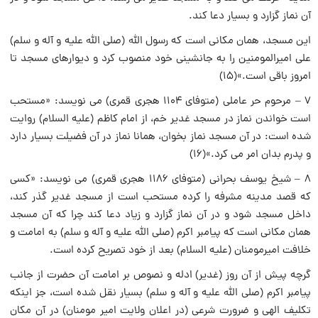
آن نماز گزارد و بسیار دعا کند.
این مسجد، همان مکانی است که رسول اللَّه (صلی الله علیه و آله و سلم)
علی امیرالمومنین را به جانشینی خود منصوب کرد و دیوارهای مسجد تا
امروز باقی است.»(۱۵)
۷ – مرحوم حر عاملی (متوفای ۱۱۰۴ هجری قمری) می نویسد: «مستحب
است خواندن نماز در مسجد غدیر خم، از امام کاظم (علیه السلام) روایت
شده است: در آن مسجد نماز بخوان، همانا نماز در آن فضیلت بسیار دارد
و پدرم بدان امر می کرد.»(۱۶)
۸ – شیخ یوسف بحرانی (متوفای ۱۱۸۶ هجری قمری) می نویسد: «کسی
که قصد مدینه مشرفه را کرده مستحب است از مسجد غدیر گذر کند،
داخل مسجد شود و در آن نماز گزارد و زیاد دعا کند چرا که آن مسجد
همان مکانی است که پیامبر اکرم (صلی الله علیه و آله و سلم) به امامت و
خلافت امیرمومنان (علیه السلام) بعد از خود تصریح کرده است.
گرچه پیش از آن روز (غدیر) ادله و نصوص بر امامت آن حضرت از جانب
پیامبر اکرم (صلی الله علیه و آله و سلم) بسیار نقل شده است، جز اینکه
تکلیف الهی و ضرورت شرعی (در اعلان ولایت امیر مومنان) در آن مکان