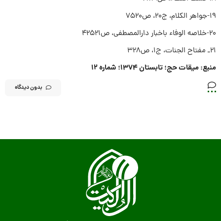
۱۹-جواهر الکلام، ج۲۰، ص۷۵۲۰
۲۰-خلاصه الوفاء باخبار دارالمصطفی، ص۴۲۵۲۱
۲۱ـ مفتاح الجنات، ج۱، ص۳۲۸
منبع: میقات حج؛ تابستان ۱۳۷۴؛ شماره ۱۲
بدون دیدگاه