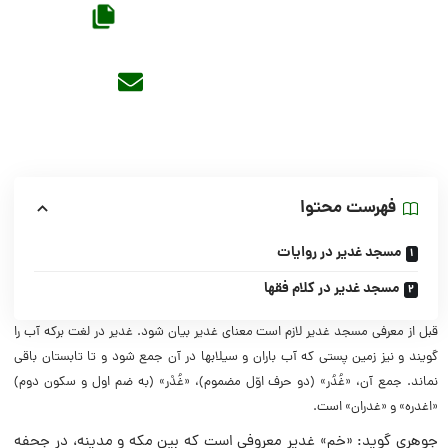
فهرست محتوا
مسجد غدیر در روایات
مسجد غدیر در کلام فقها
قبل از معرفی مسجد غدیر لازم است معنای غدیر بیان شود. غدیر در لغت برکه آب را
گویند و نیز زمین پستی که آب باران و سیلابها در آن جمع شود و تا تابستان باقی
نماند. جمع آن، «غُدُر» (دو حرف اوّل مضموم)، «غُدْر» (به ضم اول و سکون دوم)
«اغدره» و «غدران» است.
جوهری گوید: «خم» غدیر معروفی است که بین مکه و مدینه، در جحفه