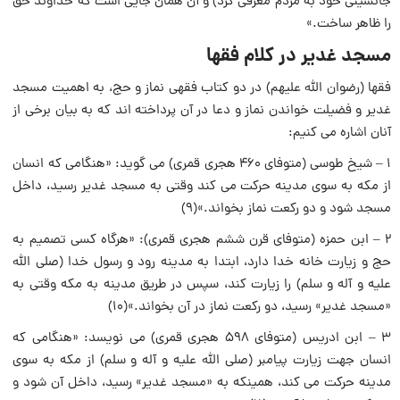
جانشینی خود به مردم معرفی کرد) و آن همان جایی است که خداوند حق
را ظاهر ساخت.»
مسجد غدیر در کلام فقها
فقها (رضوان اللَّه علیهم) در دو کتاب فقهی نماز و حج، به اهمیت مسجد
غدیر و فضیلت خواندن نماز و دعا در آن پرداخته اند که به بیان برخی از
آنان اشاره می کنیم:
۱ – شیخ طوسی (متوفای ۴۶۰ هجری قمری) می گوید: «هنگامی که انسان
از مکه به سوی مدینه حرکت می کند وقتی به مسجد غدیر رسید، داخل
مسجد شود و دو رکعت نماز بخواند.»(۹)
۲ – ابن حمزه (متوفای قرن ششم هجری قمری): «هرگاه کسی تصمیم به
حج و زیارت خانه خدا دارد، ابتدا به مدینه رود و رسول خدا (صلی الله
علیه و آله و سلم) را زیارت کند، سپس در طریق مدینه به مکه وقتی به
«مسجد غدیر» رسید، دو رکعت نماز در آن بخواند.»(۱۰)
۳ – ابن ادریس (متوفای ۵۹۸ هجری قمری) می نویسد: «هنگامی که
انسان جهت زیارت پیامبر (صلی الله علیه و آله و سلم) از مکه به سوی
مدینه حرکت می کند، همینکه به «مسجد غدیر» رسید، داخل آن شود و