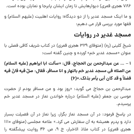
۷۸۶ هجری قمری) دیوارهایش تا زمان ایشان پابرجا و نمایان بوده است.
و ما اینک مسجد غدیر را از دو دیدگاه؛ روایات اهلبیت (علیهم السلام) و
فقها مورد بررسی قرار می دهیم:
مسجد غدیر در روایات
شیخ کلینی (ره) (متوفای ۳۲۹ هجری قمری) در کتاب شریف کافی فصلی با
عنوان «مسجد غدیر خم» آورده و چنین گفته است:
۱ – … عن عبدالرحمن بن الحجاج، قال: «سألت ابا ابراهیم (علیه السلام)
عن الصلاه فی مسجد غدیر خم بالنهار و انا مسافر، فقال: صلّ فیه فانّ فیه
فضلاً و قد کان أبی یأمر بذلک.»(۶)
عبدالرحمن بن حجاج می گوید: «روز بود و من مسافر بودم از حضرت
موسی بن جعفر (علیه السلام) درباره خواندن نماز در مسجد غدیر خم
پرسیدم.
در پاسخ فرمود: در آن مسجد نماز بگزار، زیرا نماز در آن فضیلت بسیار
دارد و پدرم همیشه به آن سفارش می کرد.» علامه مجلسی (متوفای ۱۱۱۰
هجری قمری) در کتاب ملاذ الاخیار، ج ۹، ص ۴۶ روایت پیشگفته را