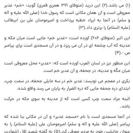
(۱) می باشد.(۲) ابن درید (متوفای ۳۲۱ هجری قمری) گوید: «خم» غدیر
معروفی است و آن همان مکانی است که رسول خدا (صلی الله علیه و آله
و سلم) در آنجا به ایراد خطبه پرداخت و امیرمومنان علی بن ابیطالب
(علیه السلام) را برتری داد.(۳)
ابن اثیر (متوفای ۶۰۶) آورده است: «غدیر خم» جایی است میان مکه و
مدینه که آب چشمه ای در آن می ریزد و در آن مسجدی است برای پیامبر
ص -.(۴)
ابن منظور نیز در لسان العرب آورده است که: «غدیر» محل معروفی است
میان مکّه و مدینه، در جحفه، و آن غدیر خم است.
بکری در معجم می نویسد: غدیر خم در سه مایلی جحفه، در سمت چپ،
ابتدای دره جحفه جایی که دره الضرار به پایان می رسد واقع شده.
البته مراد سمت چپ کسی است که از مدینه به سوی مکه در حرکت
باشد.
در آنجا مسجدی است با نام «مسجد غدیر» و آن در مکانی بنا شده که
پیامبر (صلی الله علیه و آله و سلم) امیرمومنان علی (علیه السلام) را به
عنوان جانشین خود به مردم معرفی کرد.(۵) به گفته شهید اوّل (شهادت