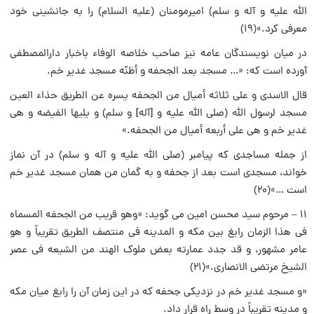
الله علیه و آله و سلم) امیرمومنان (علیه السلام) را به جانشینی خود
معرفی کرد.»(۱۹)
در میان نویسندگان عامه نیز صاحب خلاصه الوفاء باخبار دارالمصطفی
آورده است که: «… مسجد بعد الجحفه و أظنّه مسجد غدیر خم.
قال الاسدی و علی ثلاثه أمیال من الجحفه یسره عن الطریق حذاء العین
مسجد لرسول اللَّه (صلی اللَّه علیه و [آله] و سلم) و یلیها الفیضه و هی
غدیر خم و هی علی أربعه أمیال من الجحفه.»
از جمله مساجدی که پیامبر (صلی الله علیه و آله و سلم) در آن نماز
خواند، مسجدی است بعد از جحفه و به گمان من همان مسجد غدیر خم
است …»(۲۰)
۱۱ – مرحوم سید محسن امین می گوید: «وهو قریب من الجحفه المسماه
فی هذا الزمان رابغ بین مکه و المدینه فی منتصف الطریق تقریباً و هو
عامر مشهور، و قد جدد عمارته بعض ملوک الهند من الشیعه فی عصر
الشیخ مرتضی الانصاری.»(۲۱)
«و مسجد غدیر خم در نزدیکی جحفه که در این زمان آن را رابغ میان مکه
و مدینه تقریباً در وسط راه قرار داد.