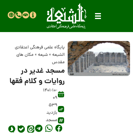
پایگاه علمی فرهنگی اعتقادی
الشیعه
»
شیعه
»
مکان های
مقدس
مسجد غدیر در
روایات و کلام فقها
1401-10-
09
539
بازدید
مسجد