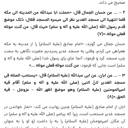
صحیح می داند.
۲ – … عن حسان الجمال قال: «حملت ابا عبداللَّه من المدینه الی مکه
فلما انتهینا الی مسجد الغدیر نظر الی میسره المسجد فقال: ذلک موضع
قدم رسول اللَّه (صلی الله علیه و آله و سلم) حیث قال: من کنت مولاه
فعلی مولاه.»(۷)
حسان جمال می گوید: «امام صادق (علیه السلام) را از مدینه به مکه
همراهی می کردم، وقتی به مسجد غدیر رسیدیم حضرت نگاهی به سمت
چپ مسجد کرد و فرمود: آنجا جای پای رسول خدا (صلی الله علیه و آله و
من کنت مولاه فعلی مولاه …»
سلم) است جایی که فرمود:
۳ – … عن ابان، عن ابی عبداللَّه (علیه السلام) قال: «یستحب الصلاه فی
مسجد الغدیر لانّ النبی (صلی الله علیه و آله و سلم) أقام فیه
امیرالمومنین (علیه السلام) وهو موضع اظهر اللَّه – عزوجل – فیه
الحق.»(۸)
ابان از امام صادق (علیه السلام) چنین روایت می کند: «نماز خواندن در
مسجد غدیر مستحب است، زیرا که پیامبر (صلی الله علیه و آله و سلم) در
آن مکان امیرمومنان (علیه السلام) را به پا داشت (و او را به عنوان