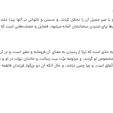
با صبر جمیل آن را تحمّل کردند، و سستی و ناتوانی در آنها پیدا نشد.
صدایشان به سخن بلند شود همه صداها خاموش می‎گردد، و همه گوش‌ها برای شنیدن سخنانشان آماده می‎شود. فضایل و خصل
 به حدّی است که ثریّا از رسیدن به معنای آن فرومایه و حقیر است، و در آن 
یشتر مخصوص او گردید، و جرثومه عزّت بیت رسالت، و خاندان نبوّت در او و 
فاق است، و چرا چنین نباشد، و حال آنکه آن دو بزرگوار فرزندان فاطمه 