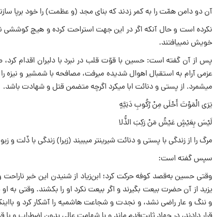
آن دو دامن همّت را به کمر زدند که بنای مجد (و عظمت) را خود برپا ساز
خویش نمی‎یافتند.
می‎شمرد. از پستی و دنائت ابا می‎کرد اگرچه متضمن قتل و شهادت باشد.
یَرَی الْمَوْتَ أَحْلَی مِنْ رُکُوبِ دَنِیَّهٍ
لَیْسَ بِعَیْشٍ عَیْشُ مَنْ رَکِبَ الذُّلا
مرگ را از زندگی با پستی و دنائت شیرین‎تر می‎بیند (زیرا) زندگی با ذّلت و زبونی، زندگی نیست.
سپس گفته است:
وقتی حسین به‌قصد کوفه حرکت کرد؛ ابن‌زیاد از شنیدن این خبر ناراحت و نگ
یزید از آن حضرت بیعت بگیرند و اگر بیعت نکرد او را بکشند. وقتی به او
و ننگ و عار راضی نشد، و نجدت و شجاعت هاشمیه را آشکار کرد و بااینک
قرار دادند، در جهاد ثابت‌قدم ماند و با شهامت عالی بدون اضطراب و با ق