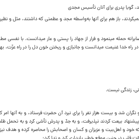
ند، گویا پدری برای آنان تأسیس مجدی
نکرده است و حال آنکه اگر در این جهت استراحت کرده و هیچ کوششی نمی‎کردند، باز هم برای آنها به‌واسطه مجد و عظمتی که داشتند، مثل و
پس از آن گفته است: حسین با قوّت قلب در نبرد با دلیران اقدام کرد، صابرانه حمله می‎نمود و فرار از جهاد را پستی
عزمی آرام به استقبال اهوال شدیده می‎رفت، مصافحه با شمشیر و نیزه را در راه خدا غنیمت می‎دانست و جانبازی و ریختن خون دل را در را
ران شد و بیست‌ هزار نفر را برای نبرد آن حضرت فرستاد، و به آنها امر کر
 پیشنهاد بیعت کردند نپذیرفت، و به جدّ و پدرش تأسّی کرد و به تحمل ظلم
ه خود و اهل‌بیت و عزیزان و کسان و اصحابش را محاصره کرده و هدف نیزه
وّت قلب در چنین موقع خطیر پایداری کرد و ندا کرد: