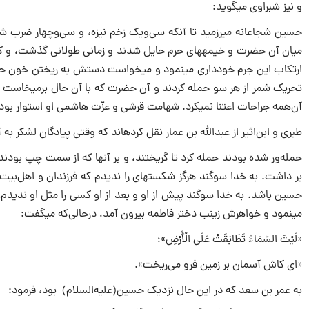
و نیز شبراوی می‎گوید:
حسین شجاعانه می‎رزمید تا آنکه سی‌ویک زخم نیزه، و سی‌وچها
ارتکاب این جرم خودداری می‎نمود و می‎خوا
آن‌همه جراحات اعتنا نمی‎کرد. شهامت قرشی و عزّت هاشمی او استوار بود مانند شیر جهنده که از گزند سگان بیم نداشته باشد.[۴]
طبری و ابن‌اثیر از عبدالله بن عمار نقل کرده‎اند که وقتی پیادگان لشکر به آن حضرت از چپ و راست حمله کردند، آن حضرت بر آنها که از جانب راست
حمله‌ور شده بودند حمله کرد تا گریختند، و بر آنها که از سمت چپ بودند حم
می‎نمود و خواهرش زینب دختر فاطمه بیرون آمد، درحالی‌که می‎گفت:
«لَیْتَ السَّمَاءُ تَطَابَقَتْ عَلَی الْأَرْضِ»؛
«ای کاش آسمان بر زمین فرو می‌ریخت».
به عمر بن سعد که در این حال نزدیک حسین‌(علیه‌السلام) بود، فرمود: