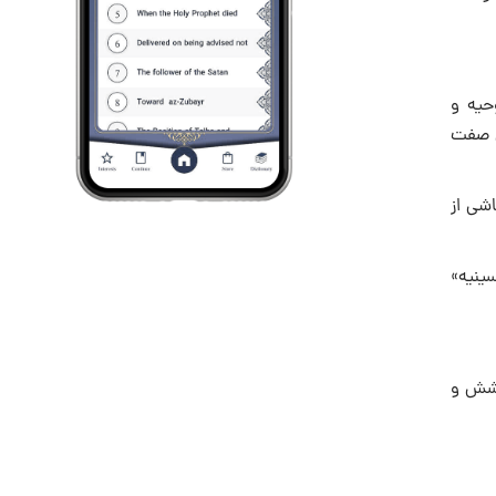
وحیه و
ن صفت
اشی از
ینیه»
خشش و