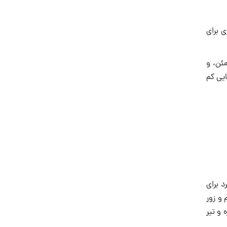
 نظیری برای
 و عار می‎دانست. با نفسی مطمئن، و
ه عزّت، بهایی کم
د برای
 و زور
 و تیر