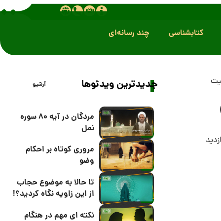
کتابشناسی
چند رسانه‌ای
بیت
جدیدترین ویدئوها
آرشیو
مردگان در آیه 80 سوره
نمل
مروری کوتاه بر احکام
وضو
تا حالا به موضوع حجاب
از این زاویه نگاه کردید؟!
نکته ای مهم در هنگام