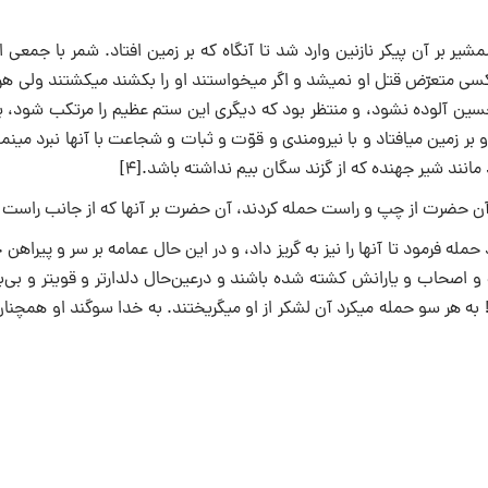
ر ضرب شمشیر بر آن پیکر نازنین وارد شد تا آنگاه که بر زمین افتاد. شمر با جمعی 
میان آن حضرت و خیمه‎های حرم حایل شدند و زمانی طولانی گذشت، و کسی متعرّض قتل او نمی‎شد و اگر 
ست دستش به ریختن خون حسین آلوده نشود، و منتظر بود که دیگری این ستم عظیم را مرتکب شود
تحریک شمر از هر سو حمله کردند و آن حضرت
له فرمود تا آنها را نیز به گریز داد، و در این حال عمامه بر سر و پیراهن خ
حسین باشد. به خدا سوگند پیش از او و بعد از او کسی را مثل او ندیدم! به هر سو حمله می‎کرد آن لشکر از او می‎گریختند. به خ