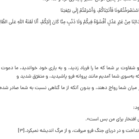
ْتَصْرَخْتُمُونَا فَأَتَیْنَاکُمْ، وَأَسْرَعْتُمْ إِلَی بَیْعَتِنَا
َائِنَا مِنْ غَیْرِ عَدْلٍ أَفْشَوْهُ فِیکُمْ وَلَا ذَنْبٍ مِنَّا کَانَ إِلَیْکُمْ، أَلَا لَعْنَهُ اللهِ عَلَی الظَّ
ام، زشتی و هلاکت و نابودی و شقاوت بر شما که ما را فریاد زدید، و به یاری خود خواندید، ما دعو
 به‌سوی شما آمدیم مانند پروانه فرو پاشیدید، و متفرّق شدید و
 میان شما رواج دهند، و بدون آنکه از ما گناهی نسبت به شما صادر شده 
ن افتخار برای من بس است».