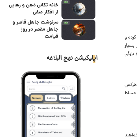
خانه تکانی ذهن و رهایی
از افکار منفی
سرنوشت جاهل قاصر و
جاهل مقصر در روز
قیامت
رده و
بسیار
می‎گشتند، زیرا حسین شجاع بزرگی
اپلیکیشن نهج البلاغه
 هرکس
 مسلط
ار خواهند