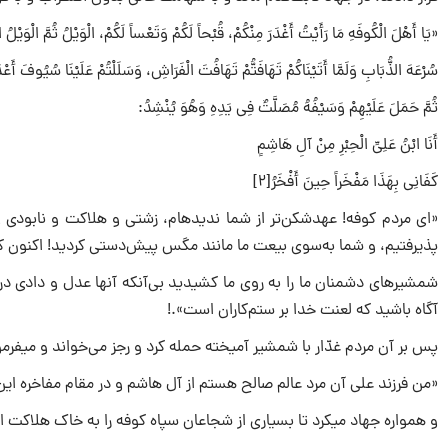
«یَا أَهْلَ الْکُوفَهِ مَا رَأَیْتُ أَغْدَرَ مِنْکُمْ، قُبْحاً لَکُمْ وَتَعْساً لَکُمْ، الْوَیْلُ ثُمَّ الْوَیْلُ اس
سُرْعَهَ الذُّبَابِ وَلَمَّا أَتَیْنَاکُمْ تَهَافَتُّمْ تَهَافُتَ الْفَرَاشِ، وَسَلَلْتُمْ عَلَیْنَا سُیُوفَ أَعْد
ثُمَّ حَمَلَ عَلَیْهِمْ وَسَیْفُهُ مُصَلَّتٌ فِی یَدِهِ وَهُوَ یُنْشِدُ:
أَنَا ابْنُ عَلِیِّ الْحِبْرِ مِنْ آلِ هَاشِمٍ
کَفَانِی بِهَذَا مَفْخَراً حِینَ أَفْخَرُ[۲]
«ای مردم کوفه! عهدشکن‌تر از شما ندیده‎
پذیرفتیم، و شما به‌‌سوی بیعت ما مانند مگس پیش‌دستی کردید! اکنون که
شمشیرهای دشمنان ما را به روی ما کشیدید بی‌آنکه آنها عدل و دادی در
آگاه باشید که لعنت خدا بر ستم‌کاران است».!
پس بر آن مردم غدّار با شمشیر آمیخته حمله کرد و رجز می‌خواند و می‎فرمود:
«من فرزند علی آن مرد عالم صالح هستم از آل هاشم و در مقام مفاخره ای
و همواره جهاد می‎کرد تا بسیاری از شجاعان سپاه کوفه را به خاک هلاکت انداخت و در دریای جنگ فرو می‎رفت، و از مرگ اندیشه نمی‎کرد.[۳]