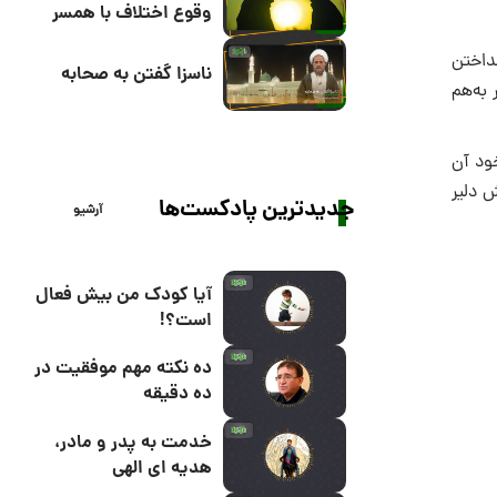
وقوع اختلاف با همسر
داختن
ناسزا گفتن به صحابه
 و آنها را مانند طومار به‌هم
ود آن
ش دلیر
جدیدترین پادکست‌ها
آرشیو
آیا کودک من بیش فعال
است؟!
ده نکته مهم موفقیت در
ده دقیقه
خدمت به پدر و مادر،
هدیه ای الهی