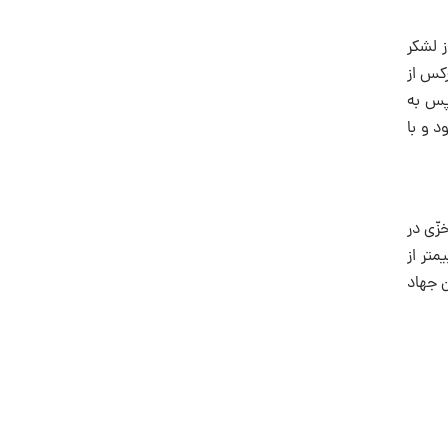
از لشکر
می‎خواستند او را بکشند می‎کشتند ولی هرکس از
، پس به
 که با آن حال برمی‎خاست و بر زمین می‎افتاد و با نیرومندی و قوّت و ثبات و شجاعت با آنها نبرد می‎نمود و با
زّی در
بر داشت. به خدا سوگند هرگز شکسته‎ای را ندیدم که فرزندان و اهل‌بیت و اصحاب و یارانش کشته شده باشند و درعین‌حال دلدارتر و قوی‎تر و بی‌بیم‎تر از
دا سوگند او همچنان جهاد