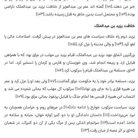
خبر می دهند.[۱۰۱] گفته اند عمر بن عبدالعزیز از خلافت یزید بن عبدالملک ناراضی
بوده،[۱۰۲] و محتمل است بدین خاطر به قتل رسیده باشد.[۱۰۳]
خلافت یزید بن عبدالملک
یزید دوم راه خلاف سیاست های عمر بن عبدالعزیز در پیش گرفت. اصلاحات مالی را
لغو کرد.[۱۰۴] و والی مدینه را عزل کرد.[۱۰۵]
بزرگترین اتفاق عهد یزید بن عبدالملک، قیام یزید بن مهلب در عراق بود که با همراهی
قبایل ازد و ربیعه انجام شد. وی خوزستان و فارس و کرمان را تسخیر کرد. اما در
۱۰۲ق، مسلمة بن عبدالملک قیام را سرکوب کرد.[۱۰۶]
یزید، مسلمه برادر خود را به حکومت عراق گماشت،[۱۰۷] ولی بعد او را عزل کرد و عمر
بن هبیره فزاری را به جای وی نهاد[۱۰۸] سرکوب آل مهلب که یمانی شمرده می شد و
انتصاب ابن هبیره از قیسی ها اعلام جنگ با قبایل پرنفوذ یمانی عراق بود.[۱۰۹]
یزید سیاست سرکوب خوارج را ادامه داد[۱۱۰] در مرزهای روم و خراسان همچنان به
نبرد می‌پرداخت.[۱۱۱]
داستان دلدادگی او با دو کنیز آوازه خوان، حبابه و سلامه در
مآخذ آمده است[۱۱۲] سرانجام اندکی پس از مرگ یکی از آن دو کنیزک، در شعبان
۱۰۵ق بر اثر غصه از میان رفت.[۱۱۳]