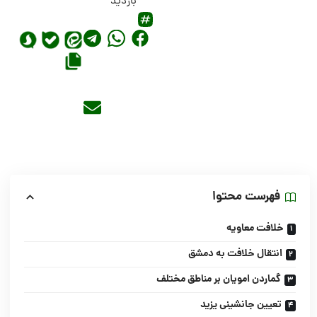
بازدید
فهرست محتوا
خلافت معاویه
انتقال خلافت به دمشق
گماردن امویان بر مناطق مختلف
تعیین جانشینی یزید