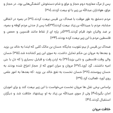
پس از مرگ معاویه دوم حجاز و عراق و شام دستخوش آشفتگی‌هایی بود. در حجاز و
عراق، هواداران عبدالله بن زبیر با او بیعت کردند.[۳۰]
مردم دمشق به طور موقت با ضحاک بن قیس بیعت کردند.[۳۱] در بصره در اتفاقی
مشابه، مردم با عبیدالله بن زیاد بیعت کردند[۳۲]اما پس از مدتی مردم کوفه و بصره،
بر ضد والیان خود قیام کردند.[۳۳]در پاره ای از نقاط مانند قنسرین و حمص و
فلسطین مردم با ابن زبیر بیعت کرده بودند.[۳۴]
ضحاک بن قیس از بیم تقویت جایگاه حسان بن مالک کلبی که ابتدا به خالد بن یزید
و بعدها به مروان بن حکم تمایل داشت، به سوی ابن زبیر کشانده شد.[۳۵] حسان
والی وقت فلسطین و دایی یزید[۳۶] به اردن رفت و قبایل بسیاری را که دل با بنی
امیه داشتند، گرد آورد.[۳۷]
مروان و سران اموی که از حجاز اخراج شده بودند به
حسان پیوستند.[۳۸] حسان نخست به نفع خالد بن یزید -که بعدها به امور علمی
روی آورد- فعالیت کرد.[۳۹]
براساس برخی نقل ها مروان نخست می‌خواست با ابن زبیر بیعت کند و برای امویان
امان بگیرد[۴۰] ولی از سوی عبیدالله بن زیاد به او پیشنهاد خلافت شد و دیگران
استقبال کردند.[۴۱]
خلافت مروان