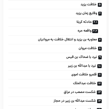
خلافت یزید
وقایع زمان یزید
حادثه کربلا
واقعه حره
معاویه بن یزید و انتقال خلافت به مروانیان
خلافت مروان
نبرد با ضحاک بن قیس
نبرد با عبدالله بن زبیر
قلمرو خلافت اموی
خلافت عبدالملک
شکست مصعب در عراق
شکست عبدالله بن زبیر در حجاز