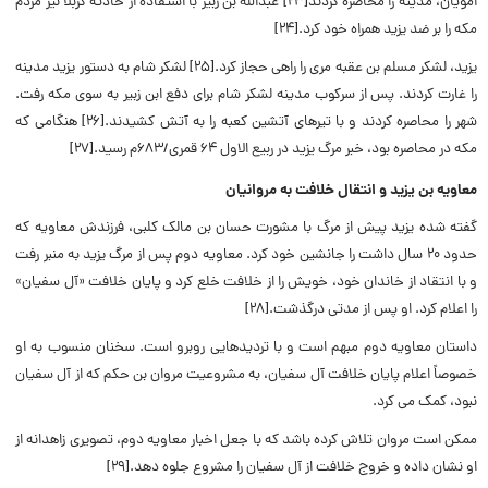
امویان، مدینه را محاصره کردند[۲۳] عبدالله بن زبیر با استفاده از حادثه کربلا نیز مردم
مکه را بر ضد یزید همراه خود کرد.[۲۴]
یزید، لشکر مسلم بن عقبه مری را راهی حجاز کرد.[۲۵] لشکر شام به دستور یزید مدینه
را غارت کردند.
پس از سرکوب مدینه لشکر شام برای دفع ابن زبیر به سوی مکه رفت.
شهر را محاصره کردند و با تیرهای آتشین کعبه را به آتش کشیدند.[۲۶] هنگامی که
مکه در محاصره بود، خبر مرگ یزید در ربیع الاول ۶۴ قمری/۶۸۳م رسید.[۲۷]
معاویه بن یزید و انتقال خلافت به مروانیان
گفته شده یزید پیش از مرگ با مشورت حسان بن مالک کلبی، فرزندش معاویه که
حدود ۲۰ سال داشت را جانشین خود کرد. معاویه دوم پس از مرگ یزید به منبر رفت
و با انتقاد از خاندان خود، خویش را از خلافت خلع کرد و پایان خلافت «آل سفیان»
را اعلام کرد. او پس از مدتی درگذشت.[۲۸]
داستان معاویه دوم مبهم است و با تردیدهایی روبرو است. سخنان منسوب به او
خصوصاً اعلام پایان خلافت آل سفیان، به مشروعیت مروان بن حکم که از آل سفیان
نبود، کمک می کرد.
ممکن است مروان تلاش کرده باشد که با جعل اخبار معاویه دوم، تصویری زاهدانه از
او نشان داده و خروج خلافت از آل سفیان را مشروع جلوه دهد.[۲۹]