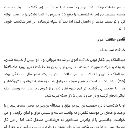
سراسر خلافت کوتاه مدت مروان به مقابله با عبدالله بن زبیر گذشت. مروان نخست
هجوم مصعب بن زبیر به فلسطین را دفع کرد و سپس از آنجا لشکری را به حجاز روانه
کرد و توانست مدینه را اشغال کند؛ اما بعداً از سپاه فرستاده ابن زبیر شکست خورد.
[۵۳]
قلمرو خلافت اموی
خلافت عبدالملک
عبدالملک بنیانگذار نوین خلافت اموی در شاخه مروانی بود. او پیش از خلیفه شدن،
به زهد و عبادت شهرت داشت، اما پس از رسیدن به خلافت تغییر رویه داد.[۵۴]
عبدالملک کمترین انتقاد را بر نمی تافت و در رعایت نظم مالی سختگیر بود.
[۵۵]
عبدالملک سیاست پیشین سرکوب خوارج به ویژه شاخه ازارقه و کشورگشایی
ها را با جدیت پی گرفت. در این دوره نقل دیوان از فارسی به عربی به وسیله یک
ایرانی انجام گرفت و در حدود سال ۷۵ق سکه ضرب شد.
او با شکست دادن مصعب بن زبیر در عراق و عبدالله بن زبیر در حجاز، بساط زبیریان را
برچید و حجاج بن یوسف ثقفی را به ولایت مدینه و سپس عراق و ایران برگزید.
او می
خواست جانشینی را از برادرش عبدالعزیز به فرزندانش منتقل کند، اما از این کار
منصرف شد. عبدالعزیز در ۸۵ق مرد و ولایتعهدی به ولید و سپس سلیمان و بعد از او