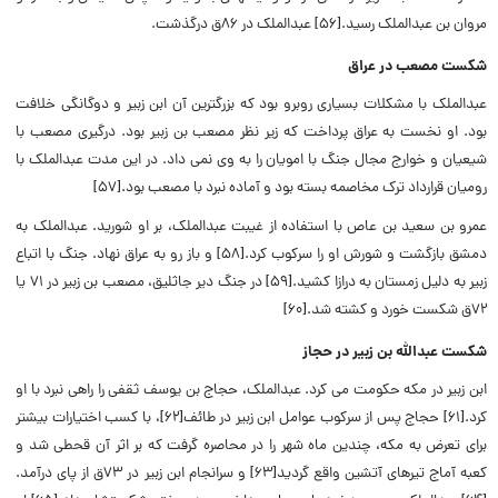
مروان بن عبدالملک رسید.[۵۶] عبدالملک در ۸۶ق درگذشت.
شکست مصعب در عراق
عبدالملک با مشکلات بسیاری روبرو بود که بزرگترین آن ابن زبیر و دوگانگی خلافت
بود. او نخست به عراق پرداخت که زیر نظر مصعب بن زبیر بود. درگیری مصعب با
شیعیان و خوارج مجال جنگ با امویان را به وی نمی داد. در این مدت عبدالملک با
رومیان قرارداد ترک مخاصمه بسته بود و آماده نبرد با مصعب بود.[۵۷]
عمرو بن سعید بن عاص با استفاده از غیبت عبدالملک، بر او شورید. عبدالملک به
دمشق بازگشت و شورش او را سرکوب کرد.[۵۸] و باز رو به عراق نهاد. جنگ با اتباع
زبیر به دلیل زمستان به درازا کشید.[۵۹] در جنگ دیر جاثلیق، مصعب بن زبیر در ۷۱ یا
۷۲ق شکست خورد و کشته شد.[۶۰]
شکست عبدالله بن زبیر در حجاز
ابن زبیر در مکه حکومت می کرد. عبدالملک، حجاج بن یوسف ثقفی را راهی نبرد با او
کرد.[۶۱] حجاج پس از سرکوب عوامل ابن زبیر در طائف[۶۲]، با کسب اختیارات بیشتر
برای تعرض به مکه، چندین ماه شهر را در محاصره گرفت که بر اثر آن قحطی شد و
کعبه آماج تیرهای آتشین واقع گردید[۶۳] و سرانجام ابن زبیر در ۷۳ق از پای درآمد.