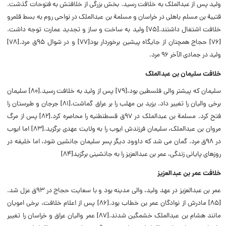
ولید پس از عبدالملک به خلافت رسید. بخش بزرگی از خلافتش به فتوحات گذشت.
قتیبة بن مسلم باهلی در خراسان و مسلمة بن عبدالملک در نواحی روم به بسط قلمرو
خلافت اشتغال داشتند.[۷۵]
ولید به ساخت و ساز و تجدید عمارت توجه داشت.
[۷۶] حجاج همچنان از جایگاه پیشین برخوردار بود[۷۷] و در شوال ۹۵ق مرد.[۷۸]
ولید در جمادی الآخر ۹۶ مرد.
خلافت سلیمان بن عبدالملک
سلیمان که پیشتر والی فلسطین بود،[۷۹] پس از ولید به خلافت رسید.[۸۰] سلیمان
برخی والیان را تغییر داد. یزید بن مهلب را بر عراق گماشت.[۸۱] جرجان و طبرستان را
فتح کرد. مسلمة بن عبدالملک در ۹۷ق قسطنطنیه را محاصره کرد.[۸۲]
پس از مرگ
مروان بن عبدالملک، سلیمان فرزندش ایوب را به ولایت عهدی برگزید.[۸۳] اما ایوب
در ۹۸ق مرد. گمان می شد که داوود دیگر پسر سلیمان جانشین شود، اما خلیفه در
روزهای پایانی زندگی، عمر بن عبدالعزیز را به جانشینی برگزید[۸۴]
خلافت عمر بن عبدالعزیز
عمر بن عبدالعزیز در عهد ولید، والی مدینه بود و با سعایت حجاج در ۹۳ق عزل شد.
[۸۵] مادرش از نوادگان عمر بن خطاب بود.[۸۶] پس از اعلام خلافت، برخی امویان
مانند هشام بن عبدالملک خشمگین شدند.[۸۷]
عمر والیان عراق و خراسان را تغییر