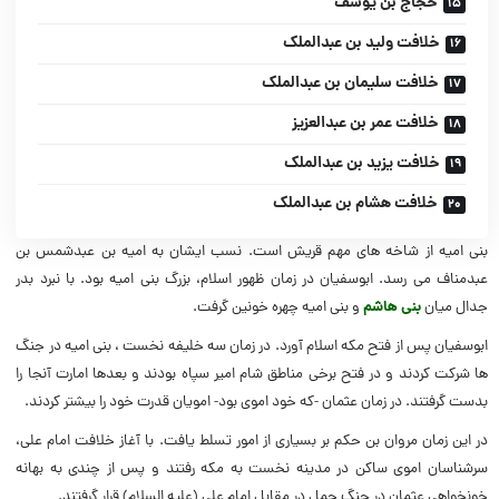
حجاج بن یوسف
خلافت ولید بن عبدالملک
خلافت سلیمان بن عبدالملک
خلافت عمر بن عبدالعزیز
خلافت یزید بن عبدالملک
خلافت هشام بن عبدالملک
بنی امیه از شاخه های مهم قریش است. نسب ایشان به امیه بن عبدشمس بن
عبدمناف می رسد. ابوسفیان در زمان ظهور اسلام، بزرگ بنی امیه بود. با نبرد بدر
جدال میان
بنی هاشم
و بنی امیه چهره خونین گرفت.
ابوسفیان پس از فتح مکه اسلام آورد. در زمان سه خلیفه نخست ، بنی امیه در جنگ
ها شرکت کردند و در فتح برخی مناطق شام امیر سپاه بودند و بعدها امارت آنجا را
بدست گرفتند. در زمان عثمان -که خود اموی بود- امویان قدرت خود را بیشتر کردند.
در این زمان مروان بن حکم بر بسیاری از امور تسلط یافت. با آغاز خلافت امام علی،
سرشناسان اموی ساکن در مدینه نخست به مکه رفتند و پس از چندی به بهانه
خونخواهی عثمان در جنگ جمل در مقابل امام علی (علیه السلام) قرار گرفتند.