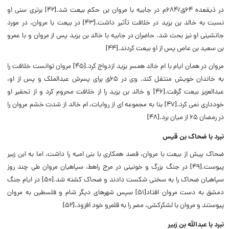
در ذیقعده ۶۴ق/۶۸۴م در جابیه با مروان بن حکم بیعت شد.[۴۲] برتری سنی او
نسبت به خالد بن یزید در خلافت تأثیر داشت.[۴۳] در بیعت با مروان، در مورد
جانشینی او نیز بحث شد. حاضران در جابیه با خالد بن یزید پس از مروان و با عمرو
بن سعید بن عاص پس از او بیعت کردند.[۴۴]
مروان در همان ایام با ام خالد همسر یزید ازدواج کرد.[۴۵] مروان توانست خلافت را
به خاندان خویش منتقل کند. وی در ۶۵ق برای پسرش عبدالملک و پس از او،
عبدالعزیز بیعت گرفت.[۴۶] و خالد بن یزید را از خلافت محروم کرد و از تحقیر او
خودداری نمی کرد.[۴۷]
بنا به مجموعه ای از روایات، ام خالد از شدت خشم مروان را
در رمضان ۶۵ از میان برد.[۴۸]
نبرد با ضحاک بن قیس
ضحاک پیش از بیعت با مروان، قصد همکاری با بنی امیه را داشت، اما به ابن زبیر
پیوست.[۴۹] در جنگ بزرگ و خونینی در مرج راهط، سپاهیان مروان طی چند روز
سپاهیان ضحاک را به سختی شکست دادند و ضحاک کشته شد.[۵۰]
در ایام جنگ
دمشق به دست مروان افتاد[۵۱] سپس شهرهای دیگر شام و فلسطین به مروان
پیوستند و مروان با لشکرکشی، مصر را به قلمرو خود افزود.[۵۲]
نبرد با عبدالله بن زبیر