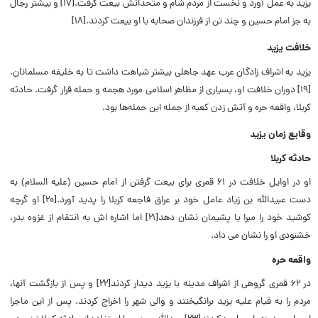
یزید به عمل آورد و نخست از مردم شام و متحدانش بیعت گرفت.[۱۷] و بیشتر رجال
به جز امام حسین و چند تن از فرزندان صحابه با او بیعت کردند.[۱۸]
خلافت یزید
یزید به اشراف زادگان عرب عهد جاهلی بیشتر شباهت داشت تا به خلیفه مسلمانان.
[۱۹] دوران خلافت او، بسیاری از مظاهر اسلامی مورد هجمه و حمله قرار گرفت. حادثه
کربلا، واقعه حره و آتش زدن کعبه از جمله این حمله‌ها بود.
وقایع زمان یزید
حادثه کربلا
او در اوایل خلافت در ۶۱ قمری برای بیعت گرفتن از امام حسین (علیه السلام) به
دست عبیدالله بن زیاد عامل خود بر عراق فاجعه کربلا را پدید آورد.[۲۰] او گرچه
کوشید خود را مبرا یا پشیمان نشان دهد[۲۱] اما اشاره اش به انتقام از غزوه بدر،
خشنودی او را نشان می داد.
واقعه حره
در ۶۲ قمری گروهی از اشراف مدینه با یزید دیدار کردند[۲۲] و پس از بازگشت آنها،
مردم را به قیام علیه یزید برانگیختند و والی شهر را اخراج کردند. پس از این ماجرا