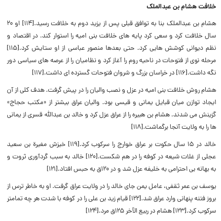
خلافت هشام بن عبدالملک
هشام بن عبدالملک بنا به توافق قبلی پس از یزید دوم به خلافت رسید.[۱۱۴] او ۲۰
سال خلافت کرد و سعی کرد پایه های خلافت بنی امیه را استوار کند. در اقتصاد و
نظم دیوانی کوشش هایی کرد.
حتی بعدها منصور عباسی از او ستایش کرد.[۱۱۵]
مرحله نوی از فتوحات در ناحیه روم را آغاز کرد و نظامیان را از عرصه های سیاسی دور
نگه داشت.[۱۱۶] در خراسان بزرگ و شروان فتوحات گسترده ای داشت.[۱۱۷]
هشام روش خلافت بنی امیه در عزل و نصب والیان را در پیش گرفت. هدف کلی از آن
ایجاد توازن میان قبایل یمانی و قیسی بود. والیان عراق بیشتر از «مکتب حجاج»
گزینش می شدند. هشام بن هبیره را از عراق عزل کرد و خالد بن عبدالله قسری از یمانی
ها را به ولایت آنجا برگماشت.[۱۱۸]
خالد در ۱۵ سال حکوت بر عراق خوارج را سرکوب کرد.[۱۱۹] خیزش مغیرة بن سعید
عجلی از غلات شیعه در کوفه را در هم شکست.[۱۲۰] خالد به سبب گردآوری ثروت و
به بهانه بی احترامی به خلیفه عزل شد و در ۱۲۰ق به حبس افتاد.[۱۲۱]
یوسف بن عمر ثقفی، عامل یمن جای خالد را در ولایت عراق گرفت. او به خاطر ترس از
بروز فتنه پنهانی وارد عراق شد.[۱۲۲] قیام زید بن علی را در کوفه با شدت هر چه تمامتر
سرکوب کرد.[۱۲۳]
هشام در ربیع الآخر ۱۲۵ق مرد.[۱۲۴]