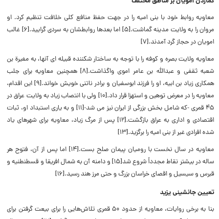
گماردن امویان بر مناطق مختلف
معاویه روابط خود با بنی امیه را در جهت حفظ منافع کلی خلافت تنظیم کرد. او
مروان را به ولایت مدینه گماشت.[۵] اما بعدها روابطشان به سردی گرایید.[۶] غالب
امویان در حجاز گرد آمدند.[۷]
معاویه ولایت بصره و کوفه را با توجه به ساختار شکننده قبیله ای آنها، به مغیرة بن
شعبه ثقفی و عبدالله بن عامر اموی واگذاشت.[۸] همچنین معاویه برای جلب
همکاری زیاد بن ابیه، او را فرزند ابوسفیان و برادر ناتنی خویش خواند.[۹] این اقدام،
معاویه را در معرض توهین و استهزا قرار داد.[۱۰]
ولی با انتصاب زیاد به ولایت عراق در
۴۵ قمری -که شامل بخش بزرگی از ایران نیز می شد-[۱۱] و به یاری استبداد او، ثبات
اقتصادی و اداری به عراق بازگشت.[۱۲] پس از مرگ زیاد، معاویه برای شهرهای یاد
شده افرادی غیر از بنی امیه را برگزید.[۱۳]
معاویه در سال نخست با رومیان پیمان صلح بست.[۱۴] اما پس از آن، فتوح هر
ساله در بیشتر نقاط مجدداً شروع شد[۱۵] و دامنه آن به شمال افریقا و قسطنطنیه و
قبرس و سیسیل و اقصای خراسان بزرگ و حتی مرز هند رسید.[۱۶]
تعیین جانشینی یزید
بنا به برخی روایات، معاویه از حدود ۵۰ قمری تلاش‌هایی را برای بیعت گرفتن برای