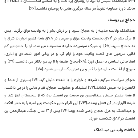
[۶۴]
عبدالملک سپس به نبرد با رومیان پرداخت و به سختی شکستشان داد.[۶۵] او
مانند دوره معاویه تقریباً هر ساله درگیری هایی با رومیان داشت.[۶۶]
حجاج بن یوسف
عبدالملک ولایت مدینه را به حجاج سپرد و برادرش بشر را به ولایت عراق برگزید. پس
از مرگ بشر در ۷۴ق نخست ولایت عراق و سپس در ۷۸ق همه قلمرو ایران تا شرق را
به حجاج سپرد.[۶۷] او شریک سرسپرده خلیفه محسوب می شد.
او با خشونتی کم
نظیر، سرزمین های تحت ولایت خود را آرام کرد و در برخی امور اقتصادی و اداری،
اصلاحاتی اساسی به عمل آورد.[۶۸]
حجاج خلیفه را از پیامبر بالاتر می دانست.[۶۹] و
خروج از اطاعت خلیفه را با کفر و بی دینی یکسان می شمرد.[۷۰]
حجاج سیاست سرکوب شیعه و خوارج را با شدت دنبال کرد.[۷۱] بسیاری از علما و
تابعین را به حبس کشاند.[۷۲] استبداد و خشونت حجاج، قیام هایی را در پی داشت.
از همه مهمتر جنبش عبدالرحمن بن محمد بن اشعث بود که از سجستان آغاز شد و
طبقه قاریان در آن فعال بودند.[۷۳]
این قیام حتی حکومت بنی امیه را به خطر افکند
و عبدالملک به عزل حجاج راضی شده بود.[۷۴] پس از ۳ سال جنگ، عبدالرحمن بن
اشعث در ۸۲ق شکست خورد.
خلافت ولید بن عبدالملک