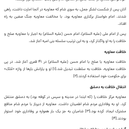
آنان پس از شکست لشکر جمل، به سوی شام که معاویه در آنجا امارت داشت، راهی
شدند. امام خواستار برکناری معاویه بود. با مخالفت معاویه جنگ صفین به راه
افتاد.
پس از امام علی (علیه السلام)، امام حسن (علیه السلام) به اجبار با معاویه صلح و
خلافت را به او واگذار کرد، و به این ترتیب سلسله بنی امیه آغاز شد.
خلافت معاویه
خلافت معاویه با صلح با امام حسن (علیه السلام) در ۴۱ قمری آغاز شد. در پی
خلافت معاویه، خلافت به سلطنت تبدیل شد.[۱] او و یارانش بارها از واژه «مُلک»
برای حکومت خود استفاده کردند.[۲]
انتقال خلافت به دمشق
معاویه مرکز خلافت را (که ابتدا در مدینه و سپس در کوفه بود) به دمشق منتقل
کرد. او به وفاداری مردم شام اطمینان داشت. معاویه از دیرباز با مردم شام منافع
مشترک ایجاد کرده بود.[۳] شامیان به جز یک بار همواره بر وفاداری خود استوار
بودند.[۴]