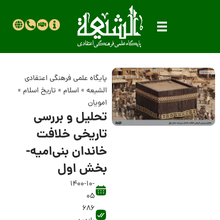
پایگاه علمی فرهنگی اعتقادی
الشیعه
»
اسلام
»
تاریخ اسلام
»
امویان
تحلیل و بررسی
تاریخی خلافت
خاندان بنی‌امیه-
بخش اول
1400-10-
05
686