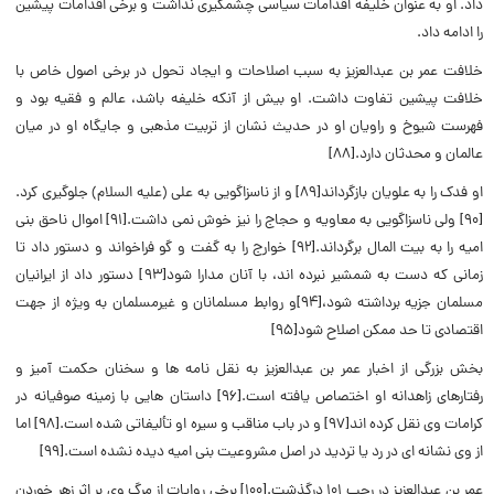
داد. او به عنوان خلیفه اقدامات سیاسی چشمگیری نداشت و برخی اقدامات پیشین
را ادامه داد.
خلافت عمر بن عبدالعزیز به سبب اصلاحات و ایجاد تحول در برخی اصول خاص با
خلافت پیشین تفاوت داشت. او بیش از آنکه خلیفه باشد، عالم و فقیه بود و
فهرست شیوخ و راویان او در حدیث نشان از تربیت مذهبی و جایگاه او در میان
عالمان و محدثان دارد.[۸۸]
او فدک را به علویان بازگرداند[۸۹] و از ناسزاگویی به علی (علیه السلام) جلوگیری کرد.
[۹۰] ولی ناسزاگویی به معاویه و حجاج را نیز خوش نمی داشت.[۹۱] اموال ناحق بنی
امیه را به بیت المال برگرداند.[۹۲] خوارج را به گفت و گو فراخواند و دستور داد تا
زمانی که دست به شمشیر نبرده اند، با آنان مدارا شود[۹۳]
دستور داد از ایرانیان
مسلمان جزیه برداشته شود،[۹۴]و روابط مسلمانان و غیرمسلمان به ویژه از جهت
اقتصادی تا حد ممکن اصلاح شود[۹۵]
بخش بزرگی از اخبار عمر بن عبدالعزیز به نقل نامه ها و سخنان حکمت آمیز و
رفتارهای زاهدانه او اختصاص یافته است.[۹۶] داستان هایی با زمینه صوفیانه در
کرامات وی نقل کرده اند[۹۷] و در باب مناقب و سیره او تألیفاتی شده‌ است.[۹۸] اما
از وی نشانه ای در رد یا تردید در اصل مشروعیت بنی امیه دیده نشده است.[۹۹]
عمر بن عبدالعزیز در رجب ۱۰۱ درگذشت.[۱۰۰] برخی روایات از مرگ وی بر اثر زهر خوردن