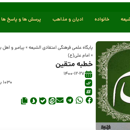
یعه
خانواده
ادیان و مذاهب
پرسش ها و پاسخ ها
پایگاه علمی فرهنگی اعتقادی الشیعه
»
پیامبر و اهل 
»
امام علی(ع)
خطبه متقین
1400-12-27
1030 بازدید