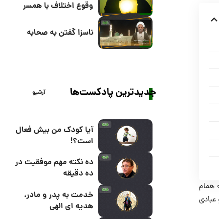
وقوع اختلاف با همسر
ناسزا گفتن به صحابه
جدیدترین پادکست‌ها
آرشیو
آیا کودک من بیش فعال
است؟!
ده نکته مهم موفقیت در
ده دقیقه
ه همام
خدمت به پدر و مادر،
 عبادی
هدیه ای الهی