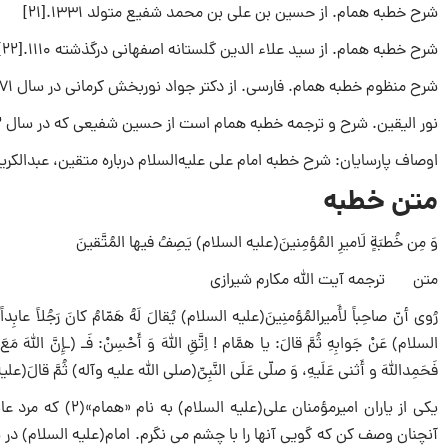
شرح خطبه همام. از حسین بن علی بن محمد شفیع متولد ۱۳۳۱.[۲۱]
شرح خطبه همام. از سید علاء الدین گلستانه اصفهانی درگذشته ۱۱۱۰.[۲۲]
شرح منظوم خطبه همام. فارسی. از دکتر جواد نوربخش کرمانی در سال ۱۳۷۱ق در تهران چاپ شده است.[۲۳]
نور الیقین. شرح و ترجمه خطبه همام است از حسین شفیعی که در سال ۱۳۷۲ چاپ شده.[۲۴]
اوصاف‌ پارسایان‌: شرح‌ خطبه‌ امام‌ علی‌ علیه‌السلام‌ درباره‌ متقین‌، عبدالکریم‌
متن خطبه
وَ مِن خُطبَةٍ لَامیرِ المُؤمِنینَ(علیه السلام) يَصِفُ فيها المُتَّقينَ
متن ترجمه آیت الله مکارم شیرازی
رُوی أنّ صاحِباً لأَمیرالمُؤمنِینَ(علیه السلام) یُقالَ لَهُ هَمّامُ کانَ رَجُلاً عابِداً، فَ
السلام) عَنْ جَوابِهِ ثُمَّ قالَ: یا همَّام ! اِتَّقِ اللهَ وَ أَحْسِنْ: فَـ (ـإِنَّ اللهَ مَعَ الَّ
فَحَمِداللهَ و أَثنى عَلَیهِ، وَ صلّى عَلَى النَّبِىِّ(صلى الله علیه وآله) ثُمَّ قالَ(ع
یکى از یاران امیرم
آنچنان وصف کن که گویى آنها را با چشم مى نگرم. امام(علیه السلام) در 