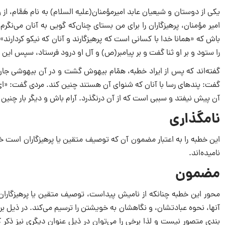
امیر مؤمنان، پرهیزگاران را برای من بستای چنان‌که گویی به آنان می‌نگر
را ستود و بر او ثنا گفت و بر پیامبر(ص) و آل او درود فرستاد، سپس این خطبه
گفته‌اند که پس از ایراد خطبه، همّام بیهوش گشت و در آن بیهوشی جان 
گفت: پندهای رسا با آنان که شنوای آن هستند چنین کند. مردی گفت: «ای ام
آن پیش نیفتد و سببی است که از آن درنگذرد. آرام باش و دیگر بار چنین س
نامگذاری
این خطبه را به اعتبار مضمون آن که توصیف متقین یا پرهیزگاران است خطب
نامیده‌اند.
مضمون
محور این خطبه چنانکه از نامیش پیداست، توصیف متقین یا پرهیزگاران اس
آنها، نحوه عبادتشان، و نگاهشان به خویشتن را ترسیم می‌کند. در ذیل
بندی متصور نیست و لذا برخی را می‌توان در ذیل عنوان دیگری نیز ذکر 