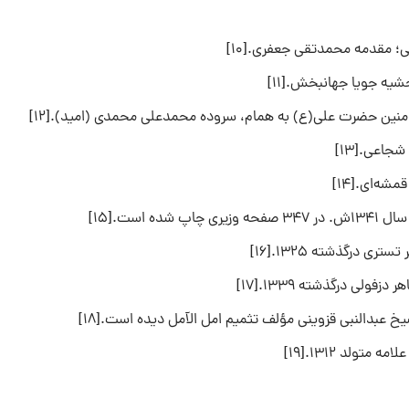
‌؛ مقدمه‌ محمدتقی‌ جعفری‌.[۱۰]
 جویا جهانبخش.[۱۱]
منین‌ حضرت‌ علی‌(ع‌) به‌ همام‌، سروده‌ محمدعلی‌ محمدی‌ (امید).[۱۲]
جاعی‌.[۱۳]
شه‌ای‌.[۱۴]
ست.[۱۵]
درگذشته ۱۳۲۵.[۱۶]
ی درگذشته ۱۳۳۹.[۱۷]
ولد ۱۳۱۲.[۱۹]