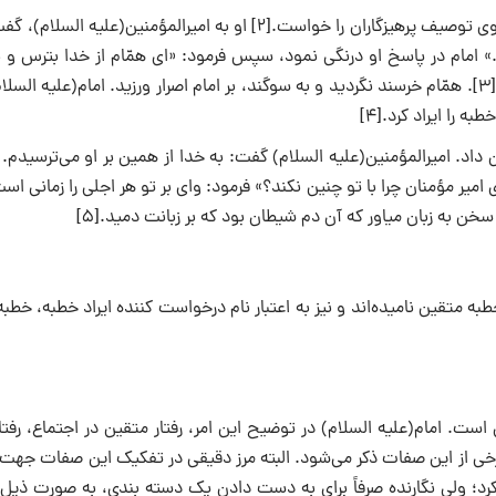
یکی از دوستان و شیعیان عابد امیرمؤمنان(علیه السلام) به نام هَمَّام، از وی توصیف پرهیزگاران را خواست.[۲] او به امیرالمؤمنین(ع
م.» امام در پاسخ او درنگی نمود، سپس فرمود: «ای همّام از خدا بترس و ن
باش که «همانا خدا با کسانی است که پرهیزگارند و آنان که نیکو کردارند»[۳]. همّام خرسند نگردید و به سوگند، بر امام اصرار ورزید. امام(علیه
 را ایراد کرد.[۴]
داد. امیرالمؤمنین(علیه السلام) گفت: به خدا از همین بر او می‌ترسیدم
یر مؤمنان چرا با تو چنین نکند؟» فرمود: وای بر تو هر اجلی را زمانی است
خن به زبان میاور که آن دم شیطان بود که بر زبانت دمید.[۵]
ه متقین نامیده‌اند و نیز به اعتبار نام درخواست کننده ایراد خطبه، خطب
ت. امام(علیه السلام) در توضیح این امر، رفتار متقین در اجتماع، رفتا
 برخی از این صفات ذکر می‌شود. البته مرز دقیقی در تفکیک این صفات جه
کرد؛ ولی نگارنده صرفاً برای به دست دادن یک دسته بندی، به صورت ذیل 