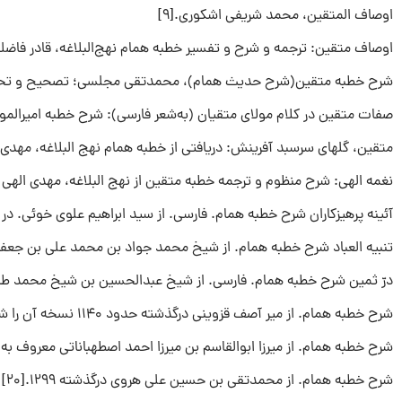
اوصاف‌ المتقین‌، محمد شریفی‌ اشکوری‌.[۹]
اوصاف‌ متقین‌: ترجمه‌ و شرح‌ و تفسیر خطبه‌ همام‌ نهج‌البلاغه‌، قادر فاضلی
شرح خطبه‌ متقین(شرح حدیث همام)، محمدتقی مجلسی؛ تصحیح و تحشیه
صفات‌ متقین‌ در کلام‌ مولای‌ متقیان‌ (به‌شعر فارسی‌): شرح‌ خطبه‌ امیرالمو
متقین‌، گلهای‌ سرسبد آفرینش‌: دریافتی‌ از خطبه‌ همام‌ نهج‌ البلاغه‌، مهدی‌ ش
نغمه‌ الهی‌: شرح‌ منظوم‌ و ترجمه‌ خطبه‌ متقین‌ از نهج‌ البلاغه‌، مهدی‌ الهی قم
آئینه پرهیزکاران شرح خطبه همام. فارسی. از سید ابراهیم علوی خوئی. در سال ۱۳۴۱ش. در ۳۴۷ صفحه وزیری چاپ شده ا
تنبیه العباد شرح خطبه همام. از شیخ محمد جواد بن محمد علی بن جعفر تستری 
درّ ثمین شرح خطبه همام. فارسی. از شیخ عبدالحسین بن شیخ محمد طاهر دزفول
شرح خطبه همام. از میر آصف قزوینی درگذشته حدود ۱۱۴۰ نسخه آن را شیخ عبدالنبی قزوینی مؤلف تثمیم امل الآمل دیده است.[۱۸]
شرح خطبه همام. از میرزا ابوالقاسم بن میرزا احمد اصطهباناتی معروف به علامه مت
شرح خطبه همام. از محمدتقی بن حسین علی هروی درگذشته ۱۲۹۹.[۲۰]