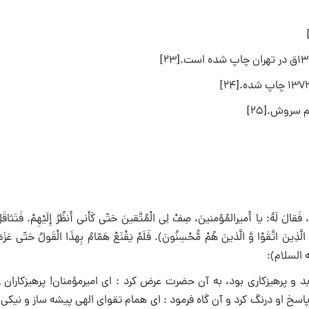
 سروش‌.[۲۵]
قالَ لَهُ: یا أَمیرالمُؤمنینَ، صِفْ لِی الْمُتَّقینَ حَتّى کَأَنى أَنظُرُ إِلَیْهِمْ. فَتَثاق
ذِینَ اتَّقَوْا وَّ الَّذینَ هُمْ مُّحْسِنُونَ). فَلَمْ یَقْنَعْ هَمّامُ بِهذَا الْقَولُ حَتّى عَزَمَ
لیه السلام):
ؤمنان على(علیه السلام) به نام «همام»(2) که مرد عابد و پرهیزکارى بود، به آن حضرت عرض کرد : اى امیرمؤمنان! پرهیزکارا
پاسخ او درنگ کرد و آن گاه فرمود : اى همام تقواى الهى پیشه ساز و نیکى