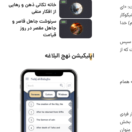
خانه تکانی ذهن و رهایی
لیه السلام)، گفت: «ای
از افکار منفی
یکوکار
سرنوشت جاهل قاصر و
 السلام) خدا
جاهل مقصر در روز
قیامت
. سپس
 که از
اپلیکیشن نهج البلاغه
ه همام
ر فردی
ت بخش
عنوان