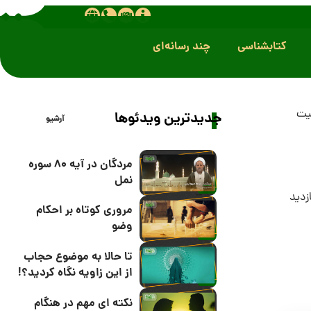
کتابشناسی
چند رسانه‌ای
بیت
جدیدترین ویدئوها
آرشیو
مردگان در آیه 80 سوره
نمل
مروری کوتاه بر احکام
وضو
تا حالا به موضوع حجاب
از این زاویه نگاه کردید؟!
نکته ای مهم در هنگام