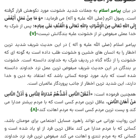
پیامبر اسلام
در بیان
به جملات شدید خشونت مورد نکوهش قرار گرفته
«وَ مَا مِنْ عَمَلٍ أَبْغَضَ
است. رسول اکرم (صلی الله علیه و آله) می فرماید:
إِلَى اللَّهِ تَعَالَى مِنَ الْإِشْرَاكِ بِاللَّهِ تَعَالَى وَ الْعُنْفِ عَلَى عِبَادِه‏؛
پس از شرک به
[7]
خدا عملی مبغوض تر از خشونت علیه بندگانش نیست»
؛
پیامبر اسلام (صلی الله علیه و آله ) در این حدیث شریف شدید ترین
اخطار را به انسان های خشین و خشونت طلب داده است به گونه ای که
خشونت را از نگاه گناه در ردیف شرک به خداوند دانسته است. خشونت
بر بندگان در این حدیث شریف مبغوض ترین عمل نزد خداوند دانسته
شده است که باید مورد توجه کسانی باشد که اعتقاد به دین و خدا
دارند، این شدید ترین اخطار از جانب پروردگار عالمیان است.
«أَعْقَلُ النَّاسِ أَشَدُّهُمْ مُدَارَاةً لِلنَّاسِ وَ أَذَلُّ النَّاسِ
همچنین فرموده است:
مَنْ أَهَانَ النَّاسَ،
‏ عاقل ترین مردم کسی است که با مردم بیشتر مدارا می
[8]
کند و پست ترین مردم کسی است به مردم اهانت کند»
؛
این روایت نورانی می تواند راهبرد مسایل اجتماعی برای مومنان باشد،
کسانی که با مردم مدارا می کند عاقل ترین فرد از او یاد شده است و
کسانی که به مردم تندی و اهانت می کند مبغوض ترین فرد نزد خداوند