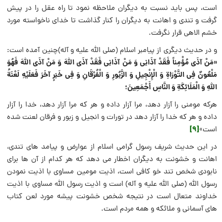
است، پس باید نسبت به دیگران ملاحظه نمود تا راه عقل را در پیش
گرفت و تندی و اهانت به دیگران را کنار گذاشت تا خدای ناخواسته مورد
خشم الاهی قرار نگرفت.
و در حدیث دیگری از پیامبر اسلام (صلی الله علیه و آله)چنین آمده است:
«مَنْ آذَى مُؤْمِناً فَقَدْ آذَانِی وَ مَنْ آذَانِی فَقَدْ آذَى اللَّهَ وَ مَنْ آذَى اللَّهَ فَهُوَ
مَلْعُونٌ فِی التَّوْرَاةِ وَ الْإِنْجِیلِ وَ الزَّبُورِ وَ الْفُرْقَانِ وَ فِی خَبَرٍ آخَرَ فَعَلَیْهِ لَعْنَةُ
اللَّهِ وَ الْمَلَائِكَةِ وَ النَّاسِ أَجْمَعِینَ؛
هرکه مومنی را آزار دهد، مرا آزار داده و هر که مرا آزار دهد، خدا را آزار
داده و هر که خدا را آزار دهد در تورات و انجیل و زبور و فرقان لعنت شده
[9]
است»
در این حدیث شریف رسول گرامی اسلام از عوارض و پیامد های تندی،
اهانت و خشونت به دیگران اخطار می دهد که هر کدام از آن ها برای
نابودی شخص تند خو کافی است، اذیت مومین مساوی با اذیت نمودن
رسول الله (صلی الله علیه و آله) است و اذیت رسول الله مساوی با اذیت
خداوند متعال است در نتیجه شخص خشونت پیشه مورد لعن کتاب
های آسمانی و ملائکه و همه مردم است.