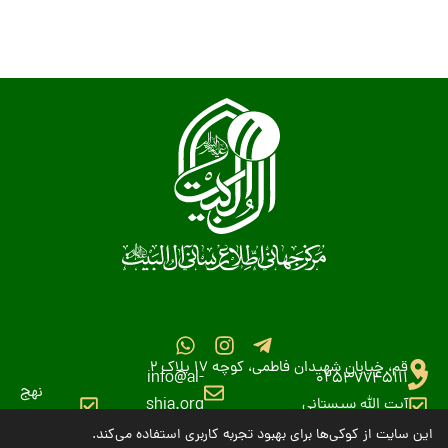
قم، خیابان شهیدان فاطمی، کوچه 17 پلاک 2
info@al-
02537745111
نهج
آیت الله سیستانی
shia.org
البلاغه
این سایت از کوکی‌ها برای بهبود تجربه کاربری استفاده می‌کند.