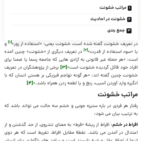
مراتب خشونت
خشونت در احادیث
جمع بندی
[1]
در تعریف خشونت گفته شده است، خشونت یعنی: «استفاده از زور»
و
[2]
یا «سوء استفاده از قدرت»
در تعریف دیگری از «خشونت» چنین آمده
است: «هر حمله غیر قانونی به آزادی‌ هایی که جامعه رسما یا ضمنا برای
[3]
افراد خود قائل گردیده خشونت است»
برخی از پژوهشگران در تعریف
خشونت چنین گفته اند: «هر گونه تهاجم فیزیکی بر هستی انسان که با
[4]
انگیزه وارد آوردن آسیب، رنج و یا لطمه زدن همراه باشد.»
مراتب خشونت
رفتار هر فردی در باره ستیزه جویی و خشم سه حالت می ­تواند باشد که
به ترتیب بیان می شود:
افراط در خشم
: افراط از ریشة «فرط» به معنای تندروی، از حد گذشتن و از
اعتدال در آمدن می باشد. نقطة مقابل افراط، تفریط است كه هر دوی
اینها از لحاظ عقل و شرع ناپسند است و پیامد های ناگواری برای انسان