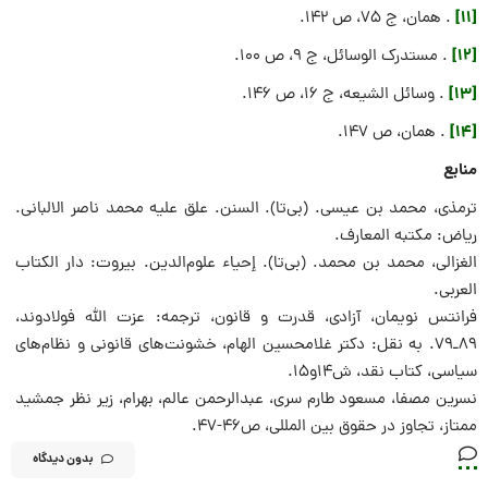
[11]
. همان، ج 75، ص 142.
[12]
. مستدرک الوسائل، ج 9، ص 100.
[13]
. وسائل الشیعه، ج 16، ص 146.
[14]
. همان، ص 147.
منابع
ترمذی، محمد بن عیسی. (بی‌تا). السنن. علق علیه محمد ناصر الالبانی.
ریاض: مکتبه المعارف.
الغزالی، محمد بن محمد. (بی‌تا). إحیاء علوم‌الدین. بیروت: دار الکتاب
العربی.
فرانتس نویمان، آزادی، قدرت و قانون، ترجمه: عزت الله فولادوند،
۸۹ـ۷۹. به نقل: دکتر غلامحسین الهام، خشونت‌های قانونی و نظام‌های
سیاسی، کتاب نقد، ش۱۴و۱۵.
نسرین مصفا، مسعود طارم سری، عبدالرحمن عالم، بهرام، زیر نظر جمشید
ممتاز، تجاوز در حقوق بین المللی، ص۴۶-۴۷.
بدون دیدگاه