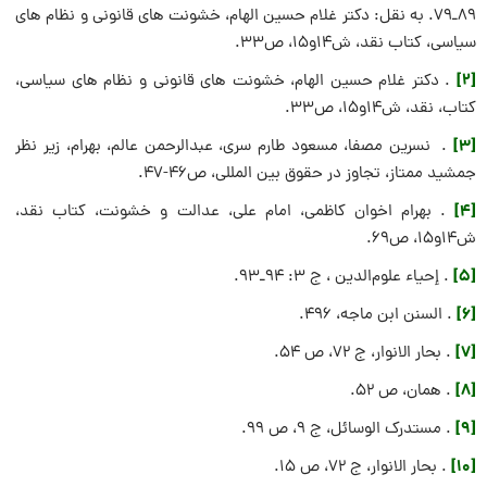
۸۹ـ۷۹. به نقل: دکتر غلام حسین الهام، خشونت‌ های قانونی و نظام‌ های
سیاسی، کتاب نقد، ش۱۴و۱۵، ص۳۳.
[2]
. دکتر غلام حسین الهام، خشونت‌ های قانونی و نظام‌ های سیاسی،
کتاب، نقد، ش۱۴و۱۵، ص۳۳.
[3]
.
نسرین مصفا، مسعود طارم سری، عبدالرحمن عالم، بهرام، زیر نظر
جمشید ممتاز، تجاوز در حقوق بین المللی، ص۴۶-۴۷.
[4]
. بهرام اخوان کاظمی، امام علی، عدالت و خشونت، کتاب نقد،
ش۱۴و۱۵، ص۶۹.
[5]
. إحیاء علوم‌الدین ، ج 3: 94ـ93.
[6]
. السنن ابن ماجه، 496.
[7]
. بحار الانوار، ج 72، ص 54.
[8]
. همان، ص 52.
[9]
. مستدرک الوسائل، ج 9، ص 99.
[10]
. بحار الانوار، ج 72، ص 15.