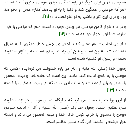
همچنین در روایتی دیگر در باره غمگین کردن مومین چنین آمده است:
«هر که مومنی را غمگین کند و دنیا را به او بدهد، کفاره عمل او نخواهد
[11]
بود و برای این کار پاداشی به او نخواهند داد»
.
و در باره خوار کردن مومین نیز چنین فرموده است: «هر که مؤمنی را خوار
[12]
سازد، خدا او را خوار خواهد ساخت»
بنابراین احادیث، هر عملی که ناراحتی و رنجش خاطر دیگری را به دنبال
داشته باشد، قبیح است و قبح آن به اندازه ای است که به آزار خداوند
متعال و رسول او تشبیه شده است.
رسول خدا (صلی الله علیه و آله) در باره خشونت می فرماید: «کسی که
مومنی را به ناحق اذیت کند، مانند این است که خانه خدا و بیت المعمور
را ده بار ویران کرده باشد و مانند این است که هزار فرشته مقرب را کشته
[13]
باشد».
از این روایت به دست می آید که جایگاه انسان مومین در نزد خداوند
بس عظیم است، رسول خداوند (صلی الله علیه و آله ) اذیت نمودن
مومن را مساوی با خراب کردن خانه خدا و بیت المعمور می داند و اینکه
هزار فرشته را بکشد، این گناه بسیار عظیم است.