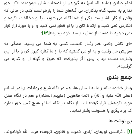
امام صادق (علیه السلام) به گروهی از اصحاب شان فرمودند: «آیا حق
ندارم به سبب گناه بدکاران، بی گناهان شما را بازخواست کنم، در حالی که
وقتی از کار ناشایست یکی از شما آگاه می شوید، با او مخالفت نکرده و
انکارش نمی کنید و ارتباط تان را با او قطع نمی کنید و او را مورد آزار قرار
[14]
نمی­ دهید تا دست از عمل ناپسند خود بردارد»
؛
«ای کاش وقتی خبر رفتار ناپسند کسی به شما می رسید، همگی به
سویش می­ رفتید و به او می گفتید که یا از ما کناره گیری کن و یا از این
رفتارت دست بردار، پس اگر پذیرفت که هیج و گرنه از او کناره می
گرفتید».
جمع بندی
رفتار خشونت آمیز علیه انسان ها، هم در نگاه شرع و روایات پیامبر اسلام
(صلی الله علیه و آله) و ائمه طاهرین (علیهم السلام) و هم در نگاه عقل
مورد نکوهش قرار گرفته اند. از نگاه دیدگاه اسلام هیچ کس حق ندارد
که بر دیگری با خشونت رفتار نماید.
پی نوشت ها
[1]
. فرانتس نویمان، آزادی، قدرت و قانون، ترجمه: عزت الله فولادوند،