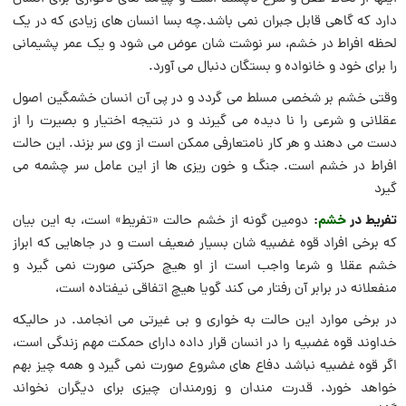
دارد که گاهی قابل جبران نمی باشد.چه بسا انسان های زیادی که در یک
لحظه افراط در خشم، سر نوشت شان عوض می شود و یک عمر پشیمانی
را برای خود و خانواده و بستگان دنبال می آورد.
وقتی خشم بر شخصی مسلط می­ گردد و در پی آن انسان خشمگین اصول
عقلانی و شرعی را نا دیده می­ گیرند و در نتیجه اختیار و بصیرت را از
دست می­ دهند و هر کار نامتعارفی ممکن است از وی سر بزند. این حالت
افراط در خشم است. جنگ و خون ریزی ها از این عامل سر چشمه می
گیرد
تفریط در
خشم
:
دومین گونه از خشم حالت «تفریط» است، به این بیان
که برخی افراد قوه غضبیه شان بسیار ضعیف است و در جاهایی که ابراز
خشم عقلا و شرعا واجب است از او هیچ حرکتی صورت نمی ­گیرد و
منفعلانه در برابر آن رفتار می­ کند گویا هیچ اتفاقی نیفتاده است،
در برخی موارد این حالت به خواری و بی‌ غیرتی می­ انجامد. در حالیکه
خداوند قوه غضبیه را در انسان قرار داده دارای حمکت مهم زندگی است،
اگر قوه غضبیه نباشد دفاع های مشروع صورت نمی گیرد و همه چیز بهم
خواهد خورد. قدرت مندان و زورمندان چیزی برای دیگران نخواند