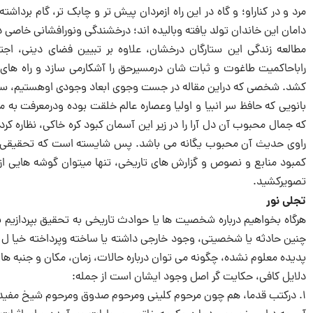
مرد و در کناراو؛ و گاه در این راه ازمردان پیش تر و چابک تر، گام برداش
دامان این خاندان تولد یافته وبالیده اند؛ درخشندگی ونورافشانی خاصی دا
مطالعه زندگی این ستارگان درخشان، علاوه بر تبیین فضای دینی، اجتم
راباحاکمیت طاغوت و ثبات شان درمسیرحق را آشکارمی سازد و راه های 
کشد. شخصی که دراین مقاله در جست وجوی ابعاد وجودی اوهستیم، سی
بانویی که حافظ سر انبیا و اولیا وعصاره عالم خلقت بوده ودرمعرفت به 
که جمال محبوب آن دل آرا را در زیر این آسمان کبود کره خاکی، نظاره کر
راوی حدیث آن محبوب یگانه می باشد. پس شایسته است که تحقیقی گستر
کمبود منابع و نصوص و گزارش های تاریخی، تنها می­توان گوشه هایی 
تصویرکشید.
تجلی نور
هرگاه بخواهیم درباره شخصیت ها یا حوادث تاریخی به تحقیق بپردازیم ی
چنین حادثه یا شخصیتی، وجود خارجی داشته یا ساخته وپرداخته خیا ل 
پدیده معلوم نشده، چگونه می توان درباره حالات، زمان، مکان و جنبه 
دلایل کافی، حکایت گر اصل وجود ایشان است از جمله:
۱. درکتب قدما، هم چون مرحوم کلینی ومرحوم صدوق ومرحوم شیخ مفید و شیخ طوسی: