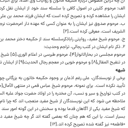
آن چه دراین خصوص درباره حکیمه خاتون و روایات وی آمده، برای اثبات
الف: مرحوم کلینی در اصول کافی با سلسله سند خود از ایشان نقل کرد
ایشان را مشاهده کرده و تصریح کرده است که ایشان فرزند محمد بن علی، 
ب. مرحوم صدوق نیز ایشان را به عنوان کسی که عهده دار امرحضرت نرجس
الشریف است، معرفی کرده است.[۲]
ج. مرحوم شیخ مفید، روایتی راباذکرسلسله سند از حکیمه دختر محمد بن علی
۲. ذکر نام ایشان در کتب رجالی، تراجم وحدیث:
در تنقیح المقال[۸] و مرحوم خویی در معجم رجال الحدیث[۹] از ایشان نام برده یا روایتی یا در سلسله سند حدیثی نقل کرده اند.
شبهه
برخی از نویسندگان، علی رغم اذعان بر وجود حکیمه خاتون به بزرگانی
در کتب تواریخ و سیر و نسب، آن مخدره را در اولاد حضرت جواد علیه ال
ملاحظه می شود که این نویسندگان از شیخ مفید متعجب اند که چرا نام «حکی
که شیخ مفید یکی از آگاهان قدما بوده و سخنش در این گونه امور سند ا
بسیار است. یا این که هم چنان که بعضی گفته اند گر چه شیخ مفید در 
«فاطمه» نیز گفته شده تصریح کرده اند.[۱۲]