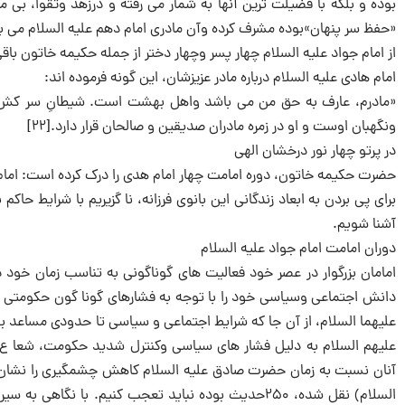
بوده و بلکه با فضیلت ترین آنها به شمار می رفته و درزهد وتقوا، بی ما
«حفظ سر پنهان»بوده مشرف کرده وآن مادری امام دهم علیه السلام می ب
از امام جواد علیه السلام چهار پسر وچهار دختر از جمله حکیمه خاتون باقی 
امام هادی علیه السلام درباره مادر عزیزشان، این گونه فرموده اند:
«مادرم، عارف به حق من می باشد واهل بهشت است. شیطانِ سر کش ب
ونگهبان اوست و او در زمره مادران صدیقین و صالحان قرار دارد.[۲۲]
در پرتو چهار نور درخشان الهی
حضرت حکیمه خاتون، دوره امامت چهار امام هدی را درک کرده است: امام ج
برای پی بردن به ابعاد زندگانی این بانوی فرزانه، نا گزیریم با شرایط حا
آشنا شویم.
دوران امامت امام جواد علیه السلام
امامان بزرگوار در عصر خود فعالیت های گوناگونی به تناسب زمان خود
دانش اجتماعی وسیاسی خود را با توجه به فشارهای گونا گون حکومتی به
علیهما السلام، از آن جا که شرایط اجتماعی و سیاسی تا حدودی مساعد بود
علیهم السلام به دلیل فشار های سیاسی وکنترل شدید حکومت، شعا ع فع
آنان نسبت به زمان حضرت صادق علیه السلام کاهش چشمگیری را نشان می 
السلام) نقل شده، ۲۵۰حدیث بوده نباید تعجب کنیم. با 