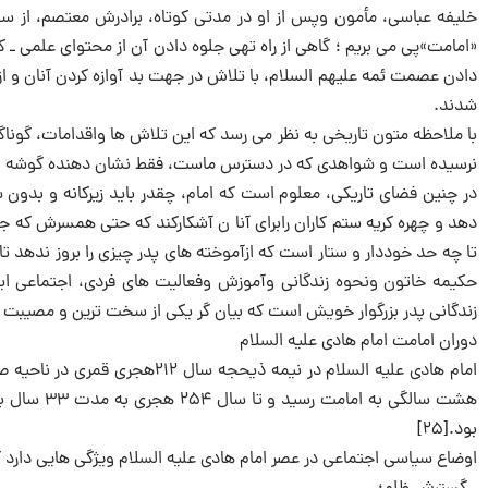
خلیفه عباسی، مأمون وپس از او در مدتی کوتاه، برادرش معتصم، از س
«امامت»پی می بریم ؛ گاهی از راه تهی جلوه دادن آن از محتوای علمی ـ 
دادن عصمت ئمه علیهم السلام، با تلاش در جهت بد آوازه کردن آنان و ا
شدند.
با ملاحظه متون تاریخی به نظر می رسد که این تلاش ها واقدامات، گون
نرسیده است و شواهدی که در دسترس ماست، فقط نشان دهنده گوشه ای ک
در چنین فضای تاریکی، معلوم است که امام، چقدر باید زیرکانه و بدون س
دهد و چهره کریه ستم کاران رابرای آنا ن آشکارکند که حتی همسرش 
تا چه حد خوددار و ستار است که ازآموخته های پدر چیزی را بروز ندهد تا 
حکیمه خاتون ونحوه زندگانی وآموزش وفعالیت های فردی، اجتماعی ای
زندگانی پدر بزرگوار خویش است که بیان گر یکی از سخت ترین و مصیبت ب
دوران امامت امام هادی علیه السلام
بود.[۲۵]
اوضاع سیاسی اجتماعی در عصر امام هادی علیه السلام ویژگی هایی دارد که