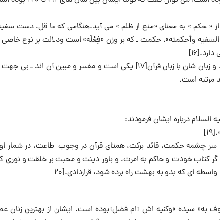
 « حکم » به معنای «منع از ظلم » می آید.هنگامی که عا قل، دست سفیه 
 السفیه وأحکمته». حکمت ـ که بر وزن «فِعْلَه» است ودلالت بر نوع خاصی 
رد.[۱۶]
نام این بانوی فرزانه را اهل بیت علیهم السلام ـ که خود معدن حکمت اند و زبان شان با زبان قرآن[۱۷] یکی است و مفسر و مبین آن ا
د مرتبه است.
ه السلام درباره ایشان فرمودند:
۱]
 سر چشمه حکمت، قائد برکت، همتای قرآن در وجوب اطاعت، در شمار اوص
ن گر کتاب خودت و حاکم به امرت، و یاور دینت و محبت بر خلقت و نوری ک
سطه ای که بدو به بهشت راه برده شود، قراردادی.[۲۰
معروف به« سیده »وکنیه اش «ام فضل»بوده است. ایشان از بهترین زنان عص