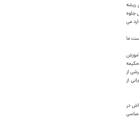
 ریشه
ش جلوه
ارد می
ست ما
 آموزش
حکیمه
رشی از
نی از
س از شهادت پدر گرامی اش در
ا شش خلیفه عباسی