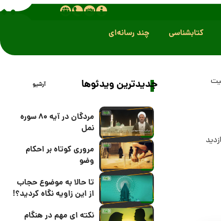
کتابشناسی
چند رسانه‌ای
بیت
جدیدترین ویدئوها
آرشیو
مردگان در آیه 80 سوره
نمل
مروری کوتاه بر احکام
وضو
تا حالا به موضوع حجاب
از این زاویه نگاه کردید؟!
نکته ای مهم در هنگام