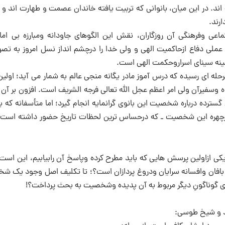
ته اند. در این میان، بانوانی که تربیت یافته خاندان عصمت و طهارت اند و 
رند.
اعی وفرهنگی آن روزگاران، نقش این الگوهای جاودانه ومبارزه بی امان
عملی دفاع ازحاکمیت الهی و ولی خدا را درچشم انداز نسل امروز به تصو
نه سینای اسراروحکمت الهی است.
مرحله ای رسیده که درس آموز مادر یگانه منجی عالم به شمار می آید؛ اول
ده وسفیرآن ولی امر اعظم عجل الله تعالی فرجه الشریف است. افزون بر آن
ده درباره شخصیت این بانوی گرانمایه انجام گیرد؛ اما متأسفانه که ب
ازچهره این شخصیت ـ که درحساس ترین لحظات تاریخ حضور داشته است ـ 
کی ازاولین پرسش هایی که باید مطرح کرده وپاسخ آن رابیابیم، این است 
بافان وافسانه سرایان ودروغ پردازان است؟؛ تا تکلیف اصل وجود یک شخ
های گوناگونِ دیگر مربوط به آن پدیده وشخصیت به بحث پرداخت؟!