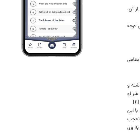
ز آن،
 فرجه
ل[۶]، مرحوم اردبیلی در جامع­الرواه[۷]، مرحوم مامقامی
شته و
اد و غیر او
]
با این
 تعجب
به وی