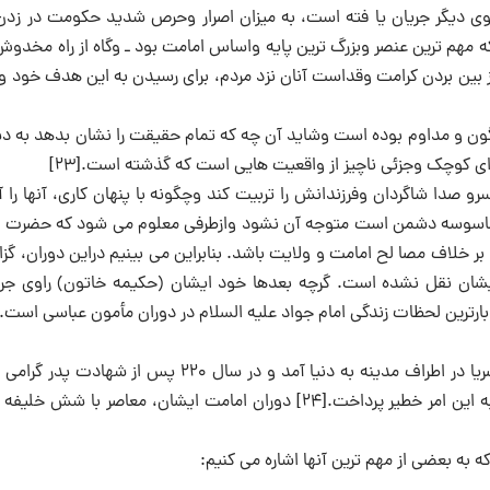
وی دیگر جریان یا فته است، به میزان اصرار وحرص شدید حکومت در زدن
که مهم ترین عنصر وبزرگ ترین پایه واساس امامت بود ـ وگاه از راه مخدو
ز بین بردن کرامت وقداست آنان نزد مردم، برای رسیدن به این هدف خود و
اگون و مداوم بوده است وشاید آن چه که تمام حقیقت را نشان بدهد به د
وچک وجزئی ناچیز از واقعیت هایی است که گذشته است.[۲۳]
رو صدا شاگردان وفرزندانش را تربیت کند وچگونه با پنهان کاری، آنها را
که جاسوسه دشمن است متوجه آن نشود وازطرفی معلوم می شود که حضرت 
بر خلاف مصا لح امامت و ولایت باشد. بنابراین می بینیم دراین دوران، گزا
شان نقل نشده است. گرچه بعدها خود ایشان (حکیمه خاتون) راوی جریا
ارترین لحظات زندگی امام جواد علیه السلام در دوران مأمون عباسی است.
امام هادی علیه السلام در نیمه ذیحجه سال ۲۱۲هجری قمری در ناحیه صریا در اطراف مدینه به دنیا آمد و در سال ۲۲۰ پ
هشت سالگی به امامت رسید و تا سال ۲۵۴ هجری به مدت ۳۳ سال به این امر خطیر پرداخت.[۲۴] دوران امامت ایشان، معاصر ب
 به بعضی از مهم ترین آنها اشاره می کنیم: