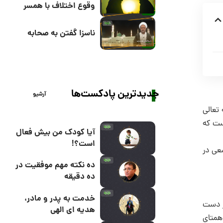
وقوع اختلاف با همسر
ناسزا گفتن به صحابه
جدیدترین پادکست‌ها
آرشیو
تعالی
ست که
آیا کودک من بیش فعال
است؟!
عی در
ده نکته مهم موفقیت در
ده دقیقه
خدمت به پدر و مادر،
ر دست
هدیه ای الهی
همتای