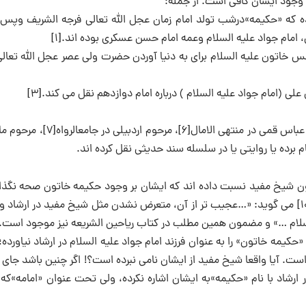
 وجود ایشان کافی است. از جمله:
ه که «حکیمه»درشب تولد امام زمان عجل الله تعالی فرجه الشریف وپس ا
امام جواد علیه السلام وعمه امام حسن عسکری بوده اند.[۱]
 خاتون علیه السلام برای به دنیا آوردن حضرت ولی عصر عجل الله تعالی
 (امام جواد علیه السلام ) درباره امام دوازدهم نقل می کند.[۳]
مرحوم مجلسی در بحارالانوار[۴]، مرحوم طبرسی در اعلام الوری،[۵] شیخ عباس قمی در منتهی الاما
 چون شیخ مفید نسبت داده اند که ایشان بر وجود حکیمه خاتون صحه نگذا
تأیید نکرده است. برای نمونه، مرحوم شیخ عباس قمی در منتهی الآمال[۱۰] می گوید: «…عجیب تر از آن، متعرض نشدن مثل شیخ مفید در ارش
سلام …» و مضمون همین مطلب در کتاب ریاحین الشریعه نیز موجود است.[۱۱
مه خاتون» را به عنوان فرزند امام جواد علیه السلام در ارشاد نیاورده؛ 
ست. آیا واقعا شیخ مفید از ایشان نامی نبرده است؟! اگر چنین باشد جای
ارشاد با نام «حکیمه»به ایشان اشاره نکرده، ولی تحت عنوان «امامه»که 