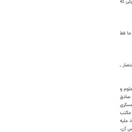
رگی که
حا فظ
تصار ـ
لوم و
 صادق
 عسکری
 مکتب
 علیه
أس آن،