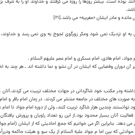
نند بوده است. بیشتر روزها را روزه می گرفتند و خداوند او را به شرف بز
اشد.
مانده و مادر ایشان «مغربیه» می باشد.[۲۱]
ه او نزدیک نمی شود ومکر زورگوی لجوج به وی نمی رسد و خداوند، 
واد، امام هادی، امام عسکری و امام عصر علیهم السلام .
کم بر آن دوران وفضایی که ایشان در آن نشو و نما داشته اند ـ هر چند به اخ
 داشته ودر مکتب خود شاگردانی در جهات مختلف تربیت می کردند.آنان ع
 صورت های مختلف در جامعه منتشر می کردند. در زمان امام باقر و امام
 توانستند چندین هزار شاگرد تربیت کنند، ولی از دوره امام جواد تا امام
الیت آنان بسیار محدود بود.از این رو تعداد راویان و پرورش یافتگان
دهد. بنابراین اگر می خوانیم که جمع احادیثی که از ایشان (امام جواد
نگاهی به سیر حوادثی که بین اما م جواد علیه السلام از یک سو و هیئت حاکمه ودرر