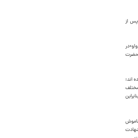
 پس از
واو»در
ترحضرت
ه اند؛
مختلف
ابراین
 خاموش
درسا ل ۲۲۰هجری در ۲۵سا لگی، شربت شهادت