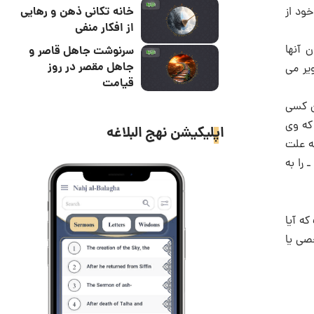
خانه تکانی ذهن و رهایی
خود از
از افکار منفی
 آنها
سرنوشت جاهل قاصر و
جاهل مقصر در روز
یر می
قیامت
ین کسی
 که وی
اپلیکیشن نهج البلاغه
ه علت
را به
که آیا
صی یا