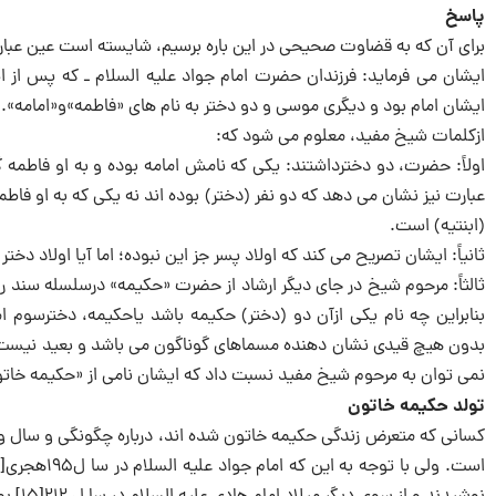
پاسخ
برای آن که به قضاوت صحیحی در این باره برسیم، شایسته است عین عبارت
ایشان می فرماید: فرزندان حضرت امام جواد علیه السلام ـ که پس از ایش
ایشان امام بود و دیگری موسی و دو دختر به نام های «فاطمه»و«امامه». پس
ازکلمات شیخ مفید، معلوم می شود که:
اولاً: حضرت، دو دخترداشتند: یکی که نامش امامه بوده و به او فاطمه 
عبارت نیز نشان می دهد که دو نفر (دختر) بوده اند نه یکی که به او فا
(ابنتیه) است.
ثانیاً: ایشان تصریح می کند که اولاد پسر جز این نبوده؛ اما آیا اولاد دخ
ثالثاً: مرحوم شیخ در جای دیگر ارشاد از حضرت «حکیمه» درسلسله سند ر
بنابراین چه نام یکی ازآن دو (دختر) حکیمه باشد یاحکیمه، دخترسوم
بدون هیچ قیدی نشان دهنده مسماهای گوناگون می باشد و بعید نیست با قی
نمی توان به مرحوم شیخ مفید نسبت داد که ایشان نامی از «حکیمه خاتون»
تولد حکیمه خاتون
کسانی که متعرض زندگی حکیمه خاتون شده اند، درباره چگونگی و سال و ما