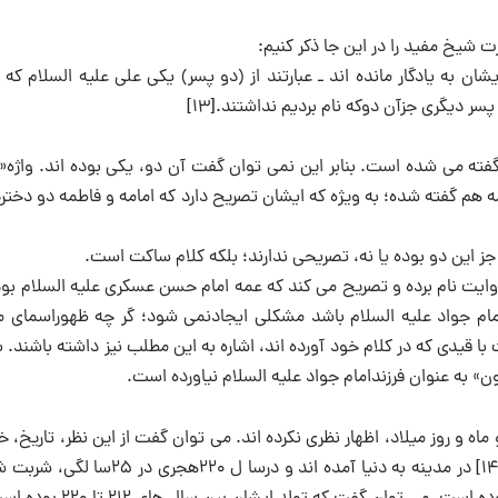
 شیخ مفید را در این جا ذکر کنیم:
ان به یادگار مانده اند ـ عبارتند از (دو پسر) یکی علی علیه السلام که
ر دیگری جزآن دوکه نام بردیم نداشتند.[۱۳]
گفته می شده است. بنابر این نمی توان گفت آن دو، یکی بوده اند. واژه«
طمه هم گفته شده؛ به ویژه که ایشان تصریح دارد که امامه و فاطمه دو دخ
تر جز این دو بوده یا نه، تصریحی ندارند؛ بلکه کلام ساکت است.
وایت نام برده و تصریح می کند که عمه امام حسن عسکری علیه السلام بود
 امام جواد علیه السلام باشد مشکلی ایجادنمی شود؛ گر چه ظهوراسمای 
دی که در کلام خود آورده اند، اشاره به این مطلب نیز داشته باشند. بن
 به عنوان فرزندامام جواد علیه السلام نیاورده است.
ه و روز میلاد، اظهار نظری نکرده اند. می توان گفت از این نظر، تاریخ،
است. ولی با توجه به این که امام جواد علیه السلام در سا ل۱۹۵هجری[۱۴] در مدینه به دنیا آمده اند و 