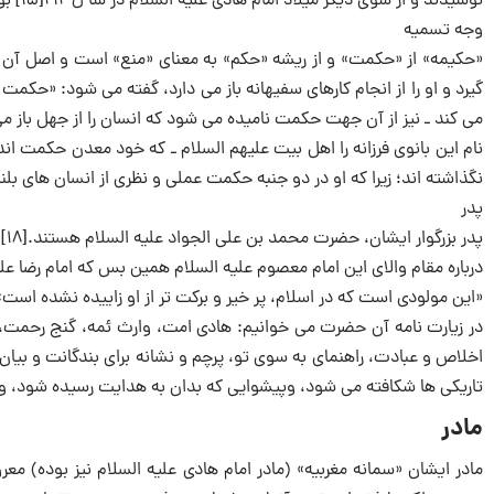
نوشیدند و از سوی دیگر میلاد امام هادی علیه السلام در سا ل ۲۱۲[۱۵] بوده است، می توان گفت که تولد ایشان بین سال های ۲۱۲ تا ۲۲۰ بوده است.
وجه تسمیه
«حکیمه» از «حکمت» و از ریشه «حکم» به معنای «منع» است و اصل آن از
گیرد و او را از انجام کارهای سفیهانه باز می دارد، گفته می شود: «حکمت
می کند ـ نیز از آن جهت حکمت نامیده می شود که انسان را از جهل باز می دا
نگذاشته اند؛ زیرا که او در دو جنبه حکمت عملی و نظری از انسان های بلن
پدر
پدر بزرگوار ایشان، حضرت محمد بن علی الجواد علیه السلام هستند.[۱۸]
درباره مقام والای این امام معصوم علیه السلام همین بس که امام رضا علی
«این مولودی است که در اسلام، پر خیر و برکت تر از او زاییده نشده است».[۹
در زیارت نامه آن حضرت می خوانیم: هادی امت، وارث ئمه، گنج رحمت،
اخلاص و عبادت، راهنمای به سوی تو، پرچم و نشانه برای بندگانت و بیا
تاریکی ها شکافته می شود، وپیشوایی که بدان به هدایت رسیده شود، و وا
مادر
مادر ایشان «سمانه مغربیه» (مادر امام هادی علیه السلام نیز بوده) 