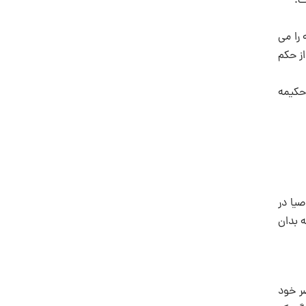
را می
از حکم
ند ـ بی جهت حکیمه
یا در
ه بدان
ر خود