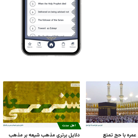
اهل سنت
عمره با حج تمتع
دلایل برتری مذهب شیعه بر مذهب