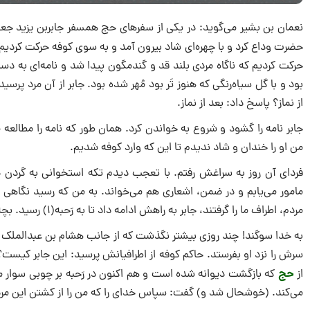
نعمان بن بشیر می‌گوید: در یکى از سفرهاى حج همسفر جابربن یزید جعفى 
حضرت وداع کرد و با چهره‌اى شاد بیرون آمد و به سوى کوفه حرکت کردیم.
حرکت کردیم که ناگاه مردى بلند قد و گندمگون پیدا شد و نامه‌اى به دست 
بود و با گل سیاه‌رنگى که هنوز تَر بود مُهر شده بود. جابر از آن مرد پر
از نماز؟ پاسخ داد: بعد از نماز.
جابر نامه را گشود و شروع به خواندن کرد. همان طور که نامه را مطالعه می
من او را خندان و شاد ندیدم تا این که وارد کوفه شدیم.
فرداى آن روز به سراغش رفتم. با تعجب دیدم تکه استخوانى به گردن خ
مامور می‌یابم و در ضمن، اشعارى هم می‌خواند. به من که رسید نگاهى کر
مردم، اطراف ما را گرفتند، جابر به راهش ادامه داد تا به رَحبه(۱) رسید. بچه‌ها و مردم می‌گفتند: جابر بن یزید دیوانه شده است.
به خدا سوگند! چند روزى بیشتر نگذشت که از جانب هشام بن عبدالملک نامه
سرش را نزد او بفرستد. حاکم کوفه از اطرافیانش پرسید: این جابر کیست؟
حج
از
که بازگشت دیوانه شده است و هم اکنون در رَحبه بر چوبى سوار می‌شو
می‌کند. (خوشحال شد و) گفت: سپاس خداى را که من را از کشتن این مرد