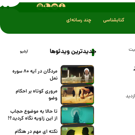
کتابشناسی
چند رسانه‌ای
بیت
جدیدترین ویدئوها
آرشیو
مردگان در آیه 80 سوره
نمل
مروری کوتاه بر احکام
وضو
تا حالا به موضوع حجاب
از این زاویه نگاه کردید؟!
نکته ای مهم در هنگام