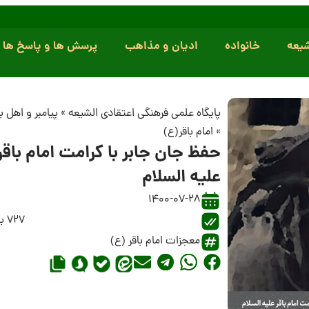
یعه
خانواده
ادیان و مذاهب
پرسش ها و پاسخ ها
پایگاه علمی فرهنگی اعتقادی الشیعه
»
پیامبر و اهل 
»
امام باقر(ع)
حفظ جان جابر با کرامت امام باقر
علیه السلام
1400-07-28
727 بازدید
معجزات امام باقر (ع)