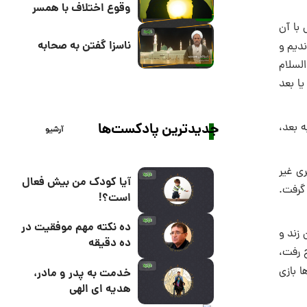
وقوع اختلاف با همسر
 با آن
ناسزا گفتن به صحابه
ندیم و
السلام
یا بعد
جدیدترین پادکست‌ها
ه بعد،
آرشیو
ى غیر
آیا کودک من بیش فعال
 گرفت.
است؟!
ده نکته مهم موفقیت در
 زند و
ده دقیقه
ج رفت،
ا بازى
خدمت به پدر و مادر،
هدیه ای الهی