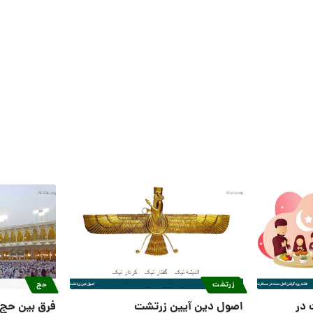
زرتشت
حج
 در
اصول دین آیین زرتشت
فرق بین حج 