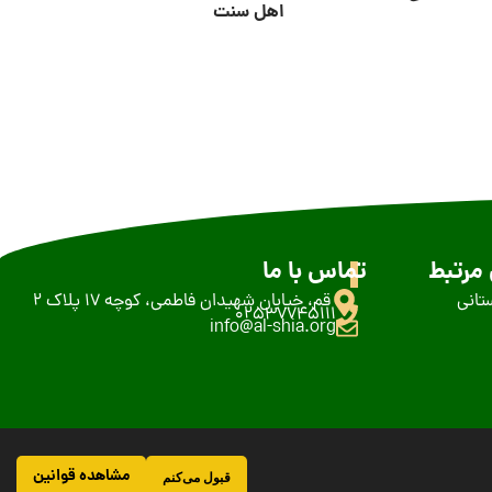
اهل سنت
مرتبط
تماس با ما
تانی
قم، خیابان شهیدان فاطمی، کوچه 17 پلاک 2
02537745111
info@al-shia.org
مشاهده قوانین
قبول می‌کنم