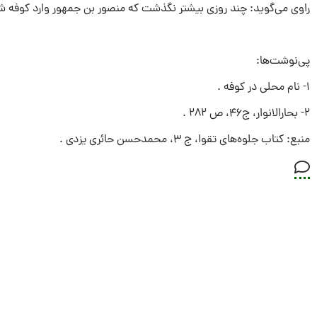
راوى می‌گوید: چند روزى بیشتر نگذشت که منصور بن جمهور وارد کوفه شد و
پی‌نوشت‌ها:
۱- نام محلى در کوفه .
۲- بحارالانوار، ج۴۶، ص ۲۸۲ .
منبع: کتاب جلوه‌هاى تقوا، ج ۳، محمدحسن حائرى یزدى .