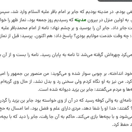
بودم. در مدینه بودیم که جابر بر امام باقر علیه السلام وارد شد، سپس
مدینه
 به اولین منزل در بیرون
که رسیدیم روز جمعه بود، نماز ظهر را خوا
جابر داد. جابر آن را بوسید و بر چشم نهاد؛ نامه از امام محمدباقر علیه 
سید: چه وقت خدمت مولایم بودی؟ پاسخ داد: هم اکنون. پرسید: قبل از نماز 
‌کرد چهره‌اش گرفته می‌شد تا نامه به پایان رسید. نامه را بست و از آن ب
ود انداخته، بر چوبى سوار شده و می‌گوید: من منصور بن جمهور را امیر
د. من نیز به او نگاه کردم ولى سخنى رد و بدل نشد، از حال وى گریه‌ام
‌اى به والى کوفه رسید که در آن از وى خواسته بود جابر بن یزید را گردن
 گفتند: خدا او را شفا دهد، مردى داراى علم و فضل بود، اما امسال به ح
د و با بچه‌ها بازى می‌کند. حاکم به آن جا رفت، جابر را دید که با بچه‌ه
 حفظ کرد.