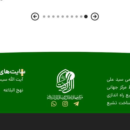
سایت‌های 
ظمى سید على
آیت الله سیس
عید غدیر سال ١٤١٨ ه-ق توسط مرکز جهانی
نهج البلاغه
 راه اندازی
 شناخت تشیع