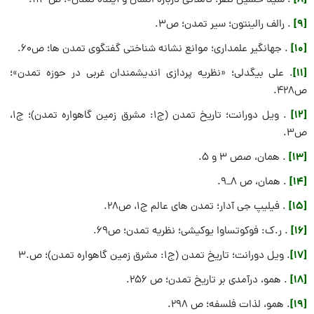
. سید حسین نصر؛ تاملاتی درباره انسان و آینده تمدن»؛ ص ۱۱۴.
[9]
. رالف رالينتون؛ سیر تمدن؛ ص۳.
[10]
. جهانگیر علمداری؛ موانع نشانه شناختی گفتگوی تمدن ها؛ ص۶۰.
[11]
. علی بیگدلی؛ «نظریه پردازی اندیشمندان غربی در حوزه تمدن»؛
ص۴۲۸.
[12]
. ویل دورانت؛ تاریخ تمدن (ج1: مشرق زمین گاهواره تمدن)؛ ج۱،
ص۳.
[13]
. همان، صص ۳ و ۵.
[14]
. همان، ص ۸_۹.
[15]
. فیلیپ جی آدار؛ تمدن های عالم ج۱، ص۲۸.
[16]
. ر.ک: فوکوتساوا یوکیشی؛ نظریه تمدن؛ ص۶۹.
[17]
. ویل دورانت؛ تاریخ تمدن (ج1: مشرق زمین گاهواره تمدن)؛ ص.۳
[18]
. همو، درآمدی بر تاریخ تمدن؛ ص ۲۵۶.
[19]
. همو، لذات فلسفه؛ ص ۲۹۸.