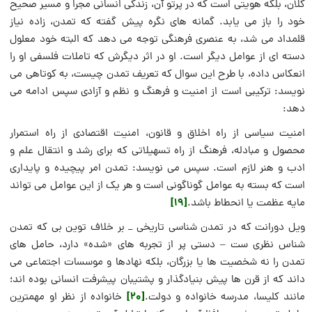
کلان، بلکه هویتی است که در پرتو آن، زندگی انسانی مجرا و مسیر صحیح
خود را باز می یابد. گمانه های نگره پیش گفته که تمدن، زاده نیاز
قلمداد می شد، به عنصری فرهنگی توجه می دهد که البته خود معلول
دسته ای از عوامل دیگر است. او در اثر دیگرش که تاملات فلسفی او را
انعکاس داده، با طرح این سوال که تعریف تمدن چیست، به کوتاهی می
نویسد: ترکیبی است از امنیت و فرهنگ و نظم و آزادی سپس ادامه می
دهد:
امنیت سیاسی از راه اخلاق و قانون، امنیت اقتصادی از راه استمرار
محصول و مبادله، فرهنگ از راه تسهیلاتی که برای رشد و انتقال علم و
ادب و هنر لازم است. سپس می نویسد: تمدن امر پیچیده و پایداری
است که بسته به عوامل گوناگونی است و هر یک از این عوامل می تواند
[19]
مایه عظمت یا انحطاط باشد.
ویل دورانت که در تمدن شناسی تاریخی _ بر خلاف توین بی که تمدن
شناس نظری ست – دستی پر از تجربه های «شده» دارد، حامل های
تمدن را نه شخصیت ها یا بزرگان، بلکه نهادها و موسسات اجتماعی می
داند که از قرن ها پیش بنیادگذار و پشتیبان پیشرفت انسانی بوده اند؛
[20]
مانند کلیسا، مدرسه خانواده و دولت.
خانواده از نظر او مهمترین