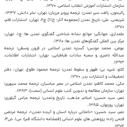
سازمان انتشارات آموزش انقلاب اسلامی، 1370.
رالینتون، رالف، سیر تمدن؛ ترجمه پرویز مرزبان؛ تهران: نشر دانش، 1337.
شریعتی، علی؛ تاریخ تمدن (مجموعه آثار؛ ج11) چ2، تهران: انتشارات قلم،
1370.
علمداری، جهانگیر؛ موانع نشانه شناختی گفتگوی تمدن ها؛ چ1، تهران:
مرکز بین المللی گفتگوهای تمدن ها؛ 1380.
عوض، محمد مونس؛ گستره تمدن اسلامی در قرون وسطی؛ ترجمه
عبدالله ناصری و سمیه سادات طباطبایی، تهران: انتشارات اطلاعات،
1393.
کلاو، شپرد بی؛ ظهور و سقوط تمدن؛ ترجمه محمود طلوع، تهران: دفتر
تحقیقات و انتشارات بدر، 1370.
مکی، محمد کاظم؛ تمدن اسلامی در عصر عباسیان، ترجمه محمد سپهری؛
تهران: سازمان مطالعه و تدوین کتب علوم انسانی (سمت)، 1383.
نصر، سید حسین؛ اسلام، مذهب، تاریخ وتمدن؛ ترجمه عباس گیلوری؛
تهران: روزبهان، 1385.
نصر، سید حسین؛ «تاملاتی درباره انسان و آینده تمدن»، ترجمه مرتضی
فتحی زاده؛ پژوهش های علوم انسانی (فصلنامه دانشگاه قم)؛ س1، ش4،
1376.