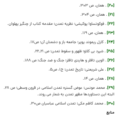
[20]
. همان، ص ۳۰۳.
[21]
. همان، ص ۳۰۴.
[22]
. فوکوتساوا پوکیشی؛ نظریه تمدن؛ مقدمه کتاب از چنگیز پهلوان.
[23]
. همان، ص ۱۱۹.
[24]
. کارل ریموند پوپر؛ جامعه باز و دشمنان آن؛ ص۱۷.
[25]
. شپرد بی کلاو؛ ظهور و سقوط تمدن؛ ص ۲۱_۲۲.
[26]
. الوین تافلر و هایدی تافلر؛ جنگ و ضد جنگ؛ ص ۱۸۸.
[27]
. على شريعتی؛ تاریخ تمدن؛ ج۱، ص۵.
[28]
. همان، ص ۱۴.
[29]
. محمد مونس؛ عوض گستره تمدن اسلامی در قرون وسطی؛ ص ۲۸.
البته این دستاوردها مظهر تمدن به شمار می روند.
[30]
. محمد کاظم مکی؛ تمدن اسلامی عباسیان ص۳۰.
منابع