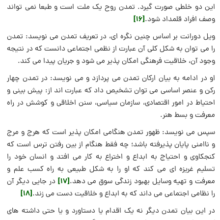
این دو خلطی صورت گیرد. تمدن روح یک ملت است و طبعا نمی تواند
[16]
وصف افراد قلمداد شود.
ویل دورانت بر اساس چنین نگره ای، در تعریف تمدن می نویسد: تمدن
را می توان به شکل کلی آن عبارت از نظمی اجتماعی دانست که در نتیجه
وجود آن، خلاقیت فرهنگی امکان پذیر می شود و جریان پیدا می کند.
او در ادامه به بیان ارکان تمدن می پردازد و می نویسد: در تمدن چهار
رکن و عنصر اساسی می توان تشخیص داد که عبارت اند از: پیش بینی و
احتیاط در امور اقتصادی، سازمان سیاسی، سنن اخلاقی و کوشش در راه
معرفت و بسط هنر.
سپس می نویسد: ظهور تمدن هنگامی امکان پذیر است که هرج و مرج
و ناامنی پایان پذیرفته باشد؛ چه فقط هنگام از بین رفتن ترس است که
کنجکاوی و احتیاج به ابداع و اختراع به کار می افتد و انسان خود را
تسلیم غریزه ای می کند که او را به شکل طبیعی به راه کسب علم و
[17]
معرفت و تهیه وسایل بهبود زندگی سوق می دهد.
در جایی دیگر آن
[18]
را نظامی اجتماعی می داند که به ابداع و خلاقیت دست می زند.
در این بیان تمدن دیگر نه یک اقدام یا دستاورد و یا حتی داشته های