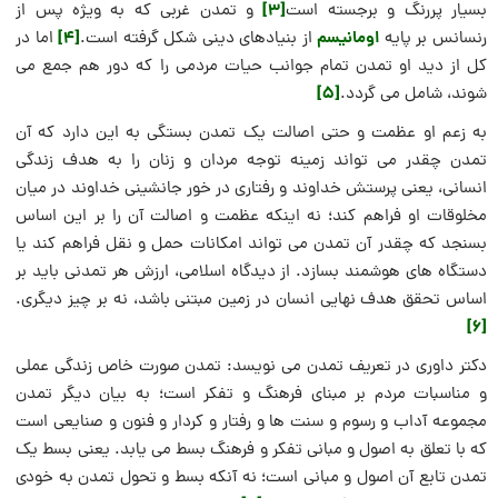
[3]
بسیار پررنگ و برجسته است
و تمدن غربی که به ویژه پس از
اومانیسم
[4]
رنسانس بر پایه
از بنیادهای دینی شکل گرفته است.
اما در
کل از دید او تمدن تمام جوانب حیات مردمی را که دور هم جمع می
[5]
شوند، شامل می گردد.
به زعم او عظمت و حتی اصالت يک تمدن بستگی به این دارد که آن
تمدن چقدر می تواند زمینه توجه مردان و زنان را به هدف زندگی
انسانی، یعنی پرستش خداوند و رفتاری در خور جانشینی خداوند در میان
مخلوقات او فراهم کند؛ نه اینکه عظمت و اصالت آن را بر این اساس
بسنجد که چقدر آن تمدن می تواند امکانات حمل و نقل فراهم کند یا
دستگاه های هوشمند بسازد. از دیدگاه اسلامی، ارزش هر تمدنی باید بر
اساس تحقق هدف نهایی انسان در زمین مبتنی باشد، نه بر چیز دیگری.
[6]
دکتر داوری در تعریف تمدن می نویسد: تمدن صورت خاص زندگی عملی
و مناسبات مردم بر مبنای فرهنگ و تفکر است؛ به بیان دیگر تمدن
مجموعه آداب و رسوم و سنت ها و رفتار و کردار و فنون و صنایعی است
که با تعلق به اصول و مبانی تفکر و فرهنگ بسط می یابد. یعنی بسط یک
تمدن تابع آن اصول و مبانی است؛ نه آنکه بسط و تحول تمدن به خودی