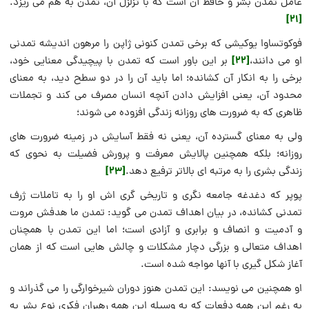
عامل تمدن بشر و حافظ آن است که با تزلزل آن، تمدن به هم می ریزد.
[21]
فوکوتساوا یوکیشی که برخی تمدن کنونی ژاپن را مرهون اندیشه تمدنی
[22]
او می دانند،
بر این باور است که تمدن با پیچیدگی معنایی خود،
برخی را به انکار آن کشانده؛ اما باید آن را در دو سطح دید، به معنای
محدود آن، یعنی افزایش دادن آنچه انسان مصرف می کند و تجملات
ظاهری که به ضرورت های روزانه زندگی افزوده می شوند؛
ولی به معنای گسترده آن، یعنی نه فقط آسایش در زمینه ضرورت های
روزانه؛ بلکه همچنین پالایش معرفت و پرورش فضیلت به نحوی که
[23]
زندگی بشری را به مرتبه ای بالاتر ترفیع دهد.
پوپر که دغدغه جامعه نگری و تاریخی گری اش او را به تاملات ژرف
تمدنی کشانده، در بیان اهداف تمدن می گوید: تمدن ما هدفش مروت
و آدمیت و انصاف و برابری و آزادی است؛ اما این تمدن با همچنان
اهداف متعالی و بزرگی دچار مشکلات و چالش هایی است که از همان
آغاز شکل گیری با آنها مواجه شده است.
او همچنین می نویسد: این تمدن هنوز دوران شیرخوارگی را می گذراند و
به رغم این همه دفعات که به وسیله این همه رهبران فکری نوع بشر به