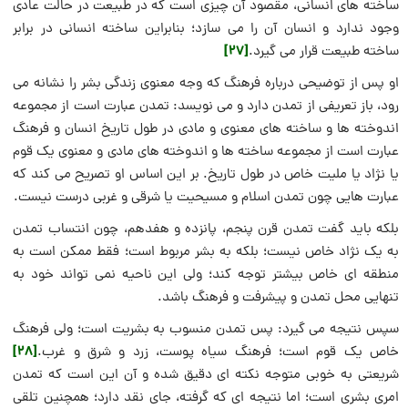
ساخته های انسانی، مقصود آن چیزی است که در طبیعت در حالت عادی
وجود ندارد و انسان آن را می سازد؛ بنابراین ساخته انسانی در برابر
[27]
ساخته طبیعت قرار می گیرد.
او پس از توضیحی درباره فرهنگ که وجه معنوی زندگی بشر را نشانه می
رود، باز تعریفی از تمدن دارد و می نویسد: تمدن عبارت است از مجموعه
اندوخته ها و ساخته های معنوی و مادی در طول تاریخ انسان و فرهنگ
عبارت است از مجموعه ساخته ها و اندوخته های مادی و معنوی یک قوم
یا نژاد یا ملیت خاص در طول تاریخ. بر این اساس او تصریح می کند که
عبارت هایی چون تمدن اسلام و مسیحیت یا شرقی و غربی درست نیست.
بلکه باید گفت تمدن قرن پنجم، پانزده و هفدهم، چون انتساب تمدن
به یک نژاد خاص نیست؛ بلکه به بشر مربوط است؛ فقط ممکن است به
منطقه ای خاص بیشتر توجه کند؛ ولی این ناحیه نمی تواند خود به
تنهایی محل تمدن و پیشرفت و فرهنگ باشد.
سپس نتیجه می گیرد: پس تمدن منسوب به بشریت است؛ ولی فرهنگ
[28]
خاص یک قوم است؛ فرهنگ سیاه پوست، زرد و شرق و غرب.
شریعتی به خوبی متوجه نکته ای دقیق شده و آن این است که تمدن
امری بشری است؛ اما نتیجه ای که گرفته، جای نقد دارد؛ همچنین تلقی