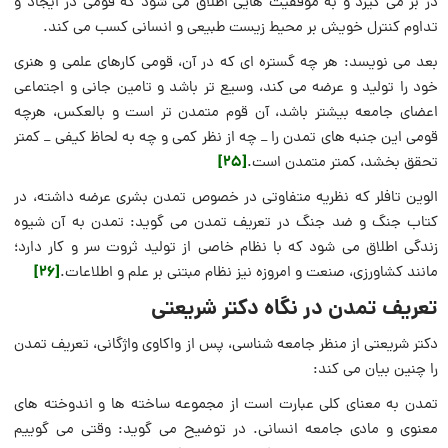
در بر می گیرد و به موفقیت هایی اطلاق می شود که قومی در ایجاد و
تداوم کنترل خویش بر محیط زیست طبیعی و انسانی کسب می کند.
بعد می نویسد: هر چه گستره ای که در آن، قومی کارهای علمی و هنری
خود را تولید و عرضه می کند، وسیع تر باشد و تامین جانی و اجتماعی
اعضای جامعه بیشتر باشد، آن قوم متمدن تر است و بالعکس، هرچه
قومی این جنبه های تمدن را _ چه از نظر کمی و چه به لحاظ کیفی _ کمتر
[25]
تحقق بخشد، کمتر متمدن است.
الوین تافلر که نظریه متفاوتی در خصوص تمدن بشری عرضه داشته، در
کتاب جنگ و ضد جنگ در تعریف تمدن می گوید: تمدن به آن شیوه
زندگی اطلاق می شود که با نظام خاصی از تولید ثروت سر و کار دارد؛
[26]
مانند کشاورزی، صنعت و امروزه نیز نظام مبتنی بر علم و اطلاعات.
تعریف تمدن در نگاه دکتر شریعتی
دکتر شریعتی از منظر جامعه شناسی، پس از واکاوی واژگانی، تعریف تمدن
را چنین بیان می کند:
تمدن به معنای کلی عبارت است از مجموعه ساخته ها و اندوخته های
معنوی و مادی جامعه انسانی. در توضیح می گوید: وقتی می گوییم