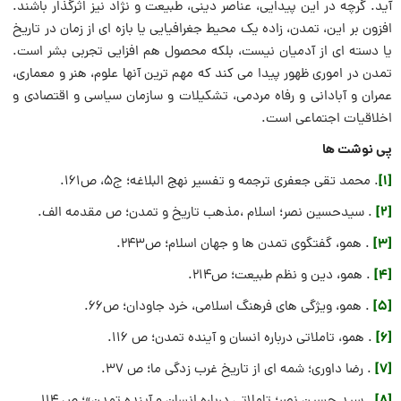
آید. گرچه در این پیدایی، عناصر دینی، طبیعت و نژاد نیز اثرگذار باشند.
افزون بر این، تمدن، زاده یک محیط جغرافیایی یا بازه ای از زمان در تاریخ
یا دسته ای از آدمیان نیست، بلکه محصول هم افزایی تجربی بشر است.
تمدن در اموری ظهور پیدا می کند که مهم ترین آنها علوم، هنر و معماری،
عمران و آبادانی و رفاه مردمی، تشکیلات و سازمان سیاسی و اقتصادی و
اخلاقیات اجتماعی است.
پی نوشت ها
[1]
. محمد تقی جعفری ترجمه و تفسیر نهج البلاغه؛ ج۵، ص۱۶۱.
[2]
. سیدحسین نصر؛ اسلام ،مذهب تاریخ و تمدن؛ ص مقدمه الف.
[3]
. همو، گفتگوی تمدن ها و جهان اسلام؛ ص۲۴۳.
[4]
. همو، دین و نظم طبیعت؛ ص۲۱۴.
[5]
. همو، ویژگی های فرهنگ اسلامی، خرد جاودان؛ ص۶۶.
[6]
. همو، تاملاتی درباره انسان و آینده تمدن؛ ص ۱۱۶.
[7]
. رضا داوری؛ شمه ای از تاریخ غرب زدگی ما؛ ص ۳۷.
[8]