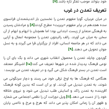
[7]
خود بتواند موجب تفکر تازه باشد.
تعریف تمدن در غرب
در میان غربیان، گویا مفهوم تمدن را نخستین بار اندیشمندان فرانسوی
[8]
سده هجدهم در برابر مفهوم «بربریت» مطرح کردند
و مرادشان رسیدن
به فرهنگی متمایز از زیست ابتدایی بود؛ اما همچنان با ایهام و ابهام از آن
سخن به میان می آورند. رالف رالینتون تمدن را مجموعه اعمال و آرایی
می داند که در هر جامعه انسانی، افراد از بزرگتران فرا می گیرند و به نسل
[9]
جوان تحویل می دهند.
گوردون چایلد تمدن را محصول انقلاب شهری می داند و بگ بای آن را
[10]
نوعی فرهنگ پدیدار شده در شهرها تعریف می کند؛
اشپنگلر معتقد
است تمدن در بستر فرهنگ شکل می گیرد و در تعریف تمدن می نویسد:
هنگامی که فرهنگ ها به اوج ترقی خود می رسند و دچار سرنگونی می
شوند، به تمدن تبدیل می گردند. او بر آن است که بدین گونه فرهنگ
آفریننده به تمدن راکد و آسایش طلب تبدیل می شود و نیروی خلاقه
[11]
خود را از دست می دهد.
ویل دورانت آن را نظمی اجتماعی می شمارد
و ظهور آن را زمانی امکان پذیر می داند که هرج و مرج و ناامنی پایان