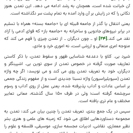
آن خیانت شده است، همچنان به رشد ادامه می دهد. این تمدن هنوز
تکانی را که در زایش بر آن وارد آمده به تمام پشت سر نگذاشته است.
یعنی انتقال یا گذر از جامعه قبیله ای یا «جامعه بسته» همراه با تسلیم
در برابر نیروهای جادویی و ساحرانه به «جامعه باز» که قوای آدمی را آزاد
[24]
نقد می کند.
او _ چون دیگران _ از تمدن چیزی را فهم می کند که
متوجه امری متعالی و ارزشی است، نه اموری خرد و مادی.
شپرد بی. کلاو با دغدغه شناسایی ظهور و سقوط تمدن، با ذکر کاستی
تعاریف صورت گرفته در خصوص تمدن از سوی توین بی. اشپینگلر و
دیگران، خود به تعریف تمدن روی می کند و می نویسد: اگر چه واژه
تمدن (سیویلیزاسیون) واژه نسبتا جدیدی است و از مفهوم زندگی جمعی
بر اساس عادات و آداب پذیرفته شده، یعنی عمل از روی آداب و رسوم
سرچشمه گرفته است؛ ولی در ظرف ۱۵۰ سال گذشته، معانی تعابیر
مختلف و عام تری یافته است.
سپس در یک جمع بندی، تعریف تمدن را چنین بیان می کند: تمدن به
مجموعه دستاوردهایی اطلاق می شود که زمینه های علمی و هنری بشر
نظیر معماری، نقاشی، ادبیات مجسمه سازی، موسیقی، فلسفه و علوم را