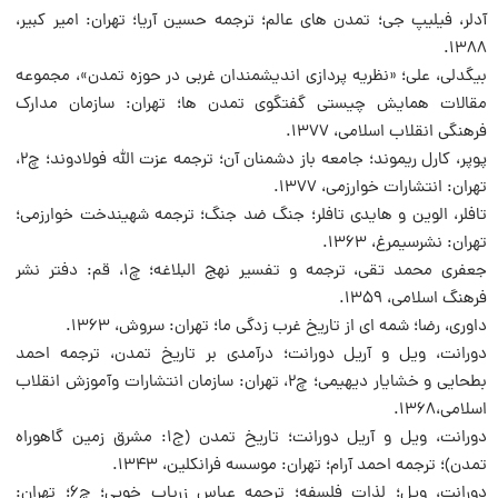
آدلر، فیلیپ جی؛ تمدن های عالم؛ ترجمه حسین آریا؛ تهران: امیر کبیر،
1388.
بیگدلی، علی؛ «نظریه پردازی اندیشمندان غربی در حوزه تمدن»، مجموعه
مقالات همایش چیستی گفتگوی تمدن ها؛ تهران: سازمان مدارک
فرهنگی انقلاب اسلامی، 1377.
پوپر، کارل ریموند؛ جامعه باز دشمنان آن؛ ترجمه عزت الله فولادوند؛ چ2،
تهران: انتشارات خوارزمی، 1377.
تافلر، الوین و هایدی تافلر؛ جنگ ضد جنگ؛ ترجمه شهیندخت خوارزمی؛
تهران: نشرسیمرغ، 1363.
جعفری محمد تقی، ترجمه و تفسیر نهج البلاغه؛ چ1، قم: دفتر نشر
فرهنگ اسلامی، 1359.
داوری، رضا؛ شمه ای از تاریخ غرب زدگی ما؛ تهران: سروش، 1363.
دورانت، ویل و آریل دورانت؛ درآمدی بر تاریخ تمدن، ترجمه احمد
بطحایی و خشایار دیهیمی؛ چ2، تهران: سازمان انتشارات وآموزش انقلاب
اسلامی،1368.
دورانت، ویل و آریل دورانت؛ تاریخ تمدن (ج1: مشرق زمین گاهوراه
تمدن)؛ ترجمه احمد آرام؛ تهران: موسسه فرانکلین، 1343.
دورانت، ویل؛ لذات فلسفه؛ ترجمه عباس زریاب خویی؛ چ6؛ تهران: