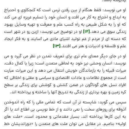
پذیرفته باشد.
او می نویسد: فقط هنگام از بین رفتن ترس است که کنجکاوی و احتیاج
به ابداع و اختراع به کار می افتد و انسان خود را تسلیم غریزه ای می کند
که او را به شکل طبیعی به راه کسب علم و معرفت و تهیه وسایل بهبود
[12]
زندگی سوق می دهد.
او در توضیح می نویسد: ازین رو در شهر است
که دسته ای از مردم از غم تولید اشیای مادی می آسایند و به فکر ایجاد
[13]
علم و فلسفه و ادبیات و هنر می افتند.
او در جای دیگر معنای عام تری برای تعریف تمدن در نظر می گیرد و می
نویسد: انسان وحشی نیز خود به لحاظی متمدن است؛ زیرا با کمال دقت،
میراث قبیله را به بازماندگان خویش انتقال می دهد و این میراث عبارت
است از مجموع نظامات و عادات اقتصادی و سیاسی و عقلی و اخلاقی که
افراد نسل های گوناگون در ضمن کشش و کوشش برای زندگی بر سطح
کره زمین و بهره برداری از زندگی به تدریج آنها را ساخته و پرداخته اند.
سپس می گوید: شایسته تر آن است که تمامی مللی را که راه اندوختن
آذوقه برای روزهای سخت را نمی دانند و از خط نویسی بی اطلاع اند یا اگر
به این کارها پرداخته اند، بسیار مقدماتی و محدود است، «ملت های
اولیه» بنامیم. در مقابل می توان ملت های متمدن را «دوراندیشان خط