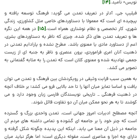
[14]
نویس» نامید.
فیلیپ جی. آدلر در تعریف تمدن می گوید: فرهنگ توسعه یافته و
پیچیده ای است که معمولا با دستاوردهای خاصی مثل کشاورزی، زندگی
[15]
شهری، کار تخصصی و نظام نوشتاری همراه است.
در همه این نگره
ها و تعریف تمدن های ذکر شده، چیزی که ناظر به دستاوردهای بشری،
اعم از دستاورد مادی یا معنوی باشد. مطرح نشده و پارادایم تمدنی در
ذهنیت آنان امری فراموردی، برون عنصری و ناظر به جنبه ای از زیست
جمعی نهادینه شده و معنوی کلان است که تمدن را به مثابه گفتمانی به
تصویر می کشد.
به همین سبب قرابت وثیقی در رویکردشان بین فرهنگ و تمدن می توان
یافت و اساسا تمایز میان آنها را تا حد بالایی فرو می کشد؛ بر خلاف آنچه
در ذهنیت فرهنگی _ تاریخی نویسندگان فارسی زبان وجود دارد و می
کوشند تا به هر نحو ممکن میان آن دو تفاوت قائل شوند.
آنچه مصطلح ادبیات امروز جهانی است، تمدن واحدی بزرگ و گسترده
است که چتر خود را بر جامعه ای گشوده و تمامی داشته های مردم آن
جامعه در ذیل آن معنا می یابد. اینکه این پدیده چگونه شکل گرفته و
دارای چه اجزا و عناصری است، مقوله دیگری است؛ اما هرگز نباید میان