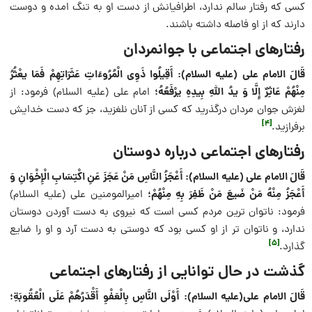
کسی که رفتار سالم ندارد، اطرافیانش از دست او به تنگ امده و دوست
دارند که از او فاصله داشته باشند.
رفتارهای اجتماعی با جوانمردان
قَالَ الامام علی (علیه السلام): أَقِیلُوا ذَوِی الْمُرُوءَاتِ عَثَرَاتِهِمْ فَمَا یعْثُرُ
مِنْهُمْ عَاثِرٌ إِلَّا وَ یدُ اللَّهِ بِیدِهِ یرْفَعُهُ؛
امام علی (علیه السلام) فرمود: از
لغزش جوان مردان درگذرید كه كسى از آنان نلغزید، جز كه دست خدایش
[4]
برفرازید.
رفتارهای اجتماعی درباره دوستان
قَالَ الامام علی (علیه السلام): أَعْجَزُ النَّاسِ مَنْ عَجَزَ عَنِ اكْتِسَابِ الْإِخْوَانِ وَ
أَعْجَزُ مِنْهُ مَنْ ضَیعَ مَنْ ظَفِرَ بِهِ مِنْهُمْ؛
امیرالمومنین علی (علیه السلام)
فرمود: ناتوان ترین مردم كسى است كه نیروى به دست آوردن دوستان
ندارد، و ناتوان تر از او كسى بود كه دوستى به دست آرد و او را ضایع
[5]
گذارد.
گذشت در حال توانایی از رفتارهای اجتماعی
قَالَ الامام علی(علیه السلام): أَوْلَى النَّاسِ بِالْعَفْوِ أَقْدَرُهُمْ عَلَى الْعُقُوبَةِ؛