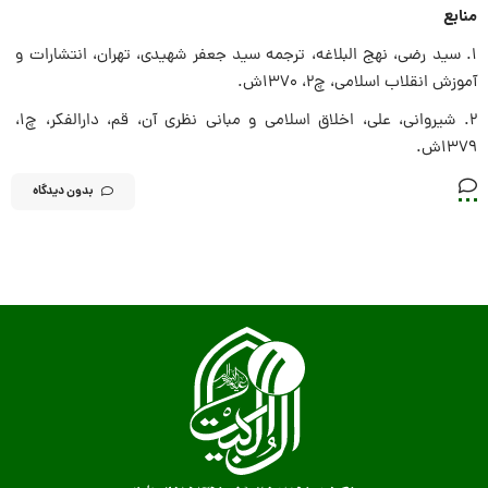
منابع
1. سید رضی، نهج البلاغه، ترجمه سید جعفر شهیدی، تهران، انتشارات و
آموزش انقلاب اسلامی، چ2، 1370ش.
2. شیروانی، علی، اخلاق اسلامى و مبانى نظرى آن‏، قم، دارالفکر، چ1،
1379ش.
بدون دیدگاه