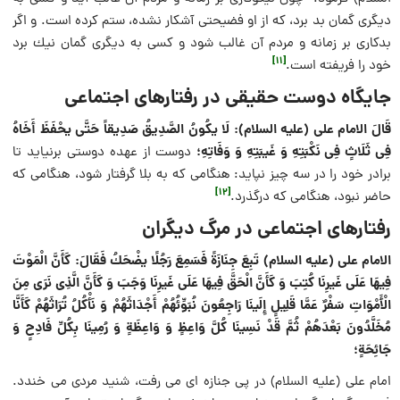
دیگرى گمان بد برد، كه از او فضیحتى آشكار نشده، ستم كرده است. و اگر
بدكارى بر زمانه و مردم آن غالب شود و كسى به دیگرى گمان نیك برد
[11]
خود را فریفته است.
جایگاه دوست حقیقی در رفتارهای اجتماعی
قَالَ الامام علی (علیه السلام): لَا یكُونُ الصَّدِیقُ صَدِیقاً حَتَّى یحْفَظَ أَخَاهُ
فِی ثَلَاثٍ فِی نَكْبَتِهِ وَ غَیبَتِهِ وَ وَفَاتِهِ؛
دوست از عهده دوستى برنیاید تا
برادر خود را در سه چیز نپاید: هنگامى كه به بلا گرفتار شود، هنگامى كه
[12]
حاضر نبود، هنگامى كه درگذرد.
رفتارهای اجتماعی در مرگ دیگران
الامام علی (علیه‌ السلام) تَبِعَ جِنَازَةً فَسَمِعَ رَجُلًا یضْحَكُ فَقَالَ: كَأَنَّ الْمَوْتَ
فِیهَا عَلَى غَیرِنَا كُتِبَ وَ كَأَنَّ الْحَقَّ فِیهَا عَلَى غَیرِنَا وَجَبَ وَ كَأَنَّ الَّذِی نَرَى مِنَ
الْأَمْوَاتِ سَفْرٌ عَمَّا قَلِیلٍ إِلَینَا رَاجِعُونَ نُبَوِّئُهُمْ أَجْدَاثَهُمْ وَ نَأْكُلُ تُرَاثَهُمْ كَأَنَّا
مُخَلَّدُونَ بَعْدَهُمْ ثُمَّ قَدْ نَسِینَا كُلَّ وَاعِظٍ وَ وَاعِظَةٍ وَ رُمِینَا بِكُلِّ فَادِحٍ وَ
جَائِحَةٍ؛
امام علی (علیه‌ السلام) در پى جنازه اى مى رفت، شنید مردى مى خندد.