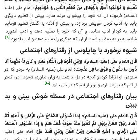
نَفْسِهِ قَبْلَ تَعْلِیمِ غَیرِهِ وَ لْیكُنْ تَأْدِیبُهُ بِسِیرَتِهِ قَبْلَ تَأْدِیبِهِ بِلِسَانِهِ وَ مُعَلِّمُ
نَفْسِهِ وَ مُؤَدِّبُهَا أَحَقُّ بِالْإِجْلَالِ مِنْ مُعَلِّمِ النَّاسِ وَ مُؤَدِّبِهِمْ؛
امام علی (علیه
السلام) فرمود: آن كه خود را پیشواى مردم سازد پیش از تعلیم دیگرى
باید به ادب كردن خویش پردازد، و پیش از آنكه به گفتار تعلیم فرماید
باید به كردار ادب نماید، و آن كه خود را تعلیم دهد و ادب اندوزد،
[9]
شایسته تر به تعظیم است از آن كه دیگرى را تعلیم دهد و ادب آموزد.
شیوه برخورد با چاپلوس از رفتارهای اجتماعی
قَالَ الامام علی (علیه السلام): لِرَجُلٍ أَفْرَطَ فِی الثَّنَاءِ عَلَیهِ وَ كَانَ لَهُ مُتَّهِماً أَنَا
دُونَ مَا تَقُولُ وَ فَوْقَ مَا فِی نَفْسِك؛
امام علی (علیه السلام) به مردى كه در
ستودن او افراط كرد، و آنچه در دل داشت به زبان نیاورد، فرمود: من كمتر
[10]
.
از آنم كه بر زبان آرى و برتر از آنم كه در دل دارى
بیان رفتارهای اجتماعی در مسئله خوش بینی و بد
بینی
قَالَ الامام علی (علیه السلام): إِذَا اسْتَوْلَى الصَّلَاحُ عَلَى الزَّمَانِ وَ أَهْلِهِ ثُمَّ
أَسَاءَ رَجُلٌ الظَّنَّ بِرَجُلٍ لَمْ تَظْهَرْ مِنْهُ حَوْبَةٌ فَقَدْ ظَلَمَ وَ إِذَا اسْتَوْلَى الْفَسَادُ
عَلَى الزَّمَانِ وَ أَهْلِهِ فَأَحْسَنَ رَجُلٌ الظَّنَّ بِرَجُلٍ فَقَدْ غَرَّرَ؛
امام علی (علیه
السلام) فرمود: چون نیكوكارى بر زمانه و مردم آن غالب آید و كسى به