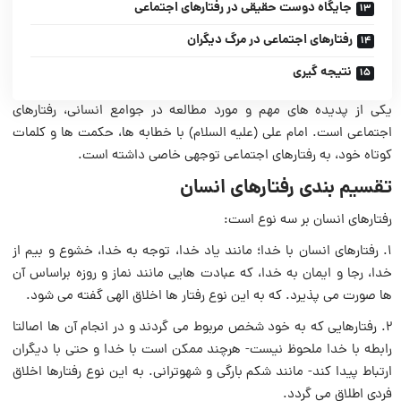
جایگاه دوست حقیقی در رفتارهای اجتماعی
رفتارهای اجتماعی در مرگ دیگران
نتیجه گیری
یکی از پدیده های مهم و مورد مطالعه در جوامع انسانی، رفتارهای
اجتماعی است. امام علی (علیه السلام) با خطابه ها، حکمت ها و کلمات
کوتاه خود، به رفتارهای اجتماعی توجهی خاصی داشته است.
تقسیم بندی رفتارهای انسان
رفتارهای انسان بر سه نوع است:
1. رفتارهای انسان با خدا؛ مانند ياد خدا، توجه به خدا، خشوع و بيم از
خدا، رجا و ايمان به خدا، كه عبادت‏ هايى مانند نماز و روزه براساس آن
ها صورت مى ‏پذيرد. که به این نوع رفتار ها اخلاق الهی گفته می شود.
2. رفتارهايى كه به خود شخص مربوط مى ‏گردند و در انجام آن ها اصالتا
رابطه با خدا ملحوظ نيست- هرچند ممكن است با خدا و حتى با ديگران
ارتباط پيدا كند- مانند شكم ‏بارگى و شهوت‏رانى. به این نوع رفتارها اخلاق
فردی اطلاق می گردد.