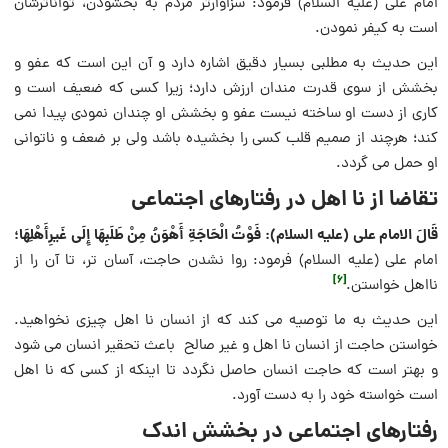
امام علی (علیه السلام) فرمود: سزاوارتر مردم به بخشودن، تواناترشان
است به كیفر نمودن.
این حدیث به مطلبی بسیار دقیق اشاره دارد و آن این است که عفو و
بخشش از سوی قدرت مندان ارزش دارد؛ زیرا کسی که ضعیف است و
کاری از دست او ساخته نیست عفو و بخشش او چندان نمودی پیدا نمی
کند؛ هرچند از صمیم قلب کسی را بخشیده باشد ولی بر ضعف و ناتوانی
او حمل می گردد.
تقاضا از نا اهل در رفتارهای اجتماعی
قَالَ الامام علی (علیه السلام): فَوْتُ الْحَاجَةِ أَهْوَنُ مِنْ طَلَبِهَا إِلَى غَیرِأَهْلِهَا؛
امام علی (علیه السلام) فرمود: روا نشدن حاجت، آسان تر، تا آن را از
[6]
نااهل خواستن.
این حدیث به ما توصیه می کند که از انسان نا اهل چیزی نخواهید.
خواستن حاجت از انسان نا اهل و غیر صالح باعث تحقیر انسان می شود
و بهتر است که حاجت انسان حاصل نگردد تا اینکه از کسی که نا اهل
است خواسته خود را به دست آورد.
رفتارهای اجتماعی در بخشش اندک