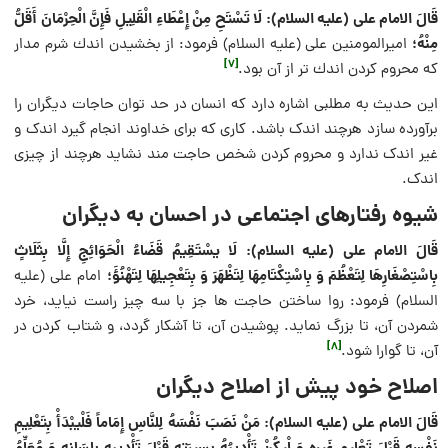
قَالَ الامام علی (علیه السلام): لَا تَسْتَحِ مِنْ إِعْطَاءِ الْقَلِیلِ فَإِنَّ الْحِرْمَانَ أَقَلُّ
مِنْهُ؛
امیرالمومنین علی (علیه السلام) فرمود: از بخشیدن اندك شرم مدار
[7]
كه محروم كردن اندك تر از آن بود.
این حدیث به مطلبی اشاره دارد که انسان در حد توان حاجات دیگران را
برآورده سازد هرچند اندک باشد. کاری که برای خداوند انجام گیرد اندک و
غیر اندک ندارد و محروم کردن شخص حاجت مند نشاید هرچند از چیزی
اندک.
شیوه رفتارهای اجتماعی در احسان به دیگران
قَالَ الامام علی (علیه السلام): لَا یسْتَقِیمُ قَضَاءُ الْحَوَائِجِ إِلَّا بِثَلَاثٍ
بِاسْتِصْغَارِهَا لِتَعْظُمَ وَ بِاسْتِكْتَامِهَا لِتَظْهَرَ وَ بِتَعْجِیلِهَا لِتَهْنُؤَ؛
امام علی (علیه
السلام) فرمود: روا ساختن حاجت ها جز با سه چیز راست نیاید، خرد
شمردن آن، تا بزرگ نماید. پوشیدن آن، تا آشكار گردد، و شتاب كردن در
[8]
آن، تا گوارا شود.
اصلاح خود پیش از اصلاح دیگران
قَالَ الامام علی (علیه السلام): مَنْ نَصَبَ نَفْسَهُ لِلنَّاسِ إِمَاماً فَلْیبْدَأْ بِتَعْلِیمِ