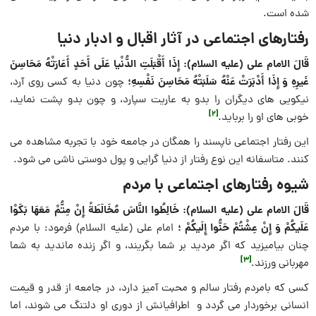
شده است.
رفتارهای اجتماعی در آثار اقبال و ادبار دنیا
قَالَ الامام علی (علیه السلام): إِذَا أَقْبَلَتِ الدُّنْیا عَلَى أَحَدٍ أَعَارَتْهُ مَحَاسِنَ
غَیرِهِ وَ إِذَا أَدْبَرَتْ عَنْهُ سَلَبَتْهُ مَحَاسِنَ نَفْسِهِ؛
چون دنیا به كسى روى آرد،
نیكویی هاى دیگران را بدو به عاریت سپارد، و چون بدو پشت نماید،
[2]
خوبی هاى او را برباید.
این رفتار اجتماعی ناپسند را همگان در جامعه خود با تجربه مشاهده می
کنند. متاسفانه این نوع رفتار از دنیا گرایی و پول دوستی ناشی می شود.
شیوه رفتارهای اجتماعی با مردم
قَالَ الامام علی (علیه السلام): خَالِطُوا النَّاسَ مُخَالَطَةً إِنْ مِتُّمْ مَعَهَا بَكَوْا
عَلَیكُمْ وَ إِنْ عِشْتُمْ حَنُّوا إِلَیكُمْ ؛
امام علی (علیه السلام) فرمود: با مردم
چنان بیامیزید كه اگر مردید بر شما بگریند، و اگر زنده ماندید به شما
[3]
مهربانى ورزند.
کسی که بامردم رفتار سالم و محبت آمیز دارد، در جامعه از قدر و قیمت
انسانی برخوردار می گردد و اطرافیانش از دوری او دلتنگ می شوند، اما