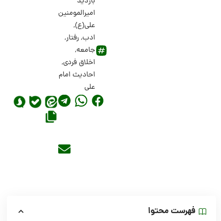
بازدید
امیرالمومنین
علی(ع)
,
ادب
,
رفتار
,
جامعه
,
اخلاق فردی
,
احادیث امام
علی
فهرست محتوا