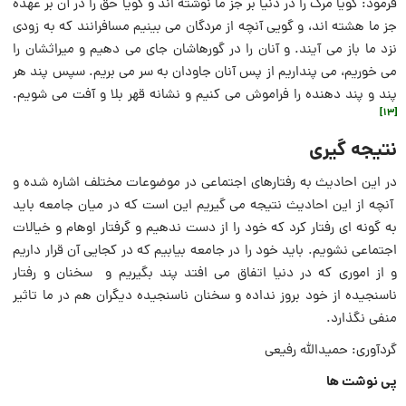
فرمود: گویا مرگ را در دنیا بر جز ما نوشته اند و گویا حق را در آن بر عهده
جز ما هشته اند، و گویى آنچه از مردگان مى بینیم مسافرانند كه به زودى
نزد ما باز مى آیند. و آنان را در گورهاشان جاى مى دهیم و میراثشان را
مى خوریم، می پنداریم از پس آنان جاودان به سر مى بریم. سپس پند هر
پند و پند دهنده را فراموش مى كنیم و نشانه قهر بلا و آفت مى شویم.
[13]
نتیجه گیری
در این احادیث به رفتارهای اجتماعی در موضوعات مختلف اشاره شده و
آنچه از این احادیث نتیجه می گیریم این است که در میان جامعه باید
به گونه ای رفتار کرد که خود را از دست ندهیم و گرفتار اوهام و خیالات
اجتماعی نشویم. باید خود را در جامعه بیابیم که در کجایی آن قرار داریم
و از اموری که در دنیا اتفاق می افتد پند بگیریم و سخنان و رفتار
ناسنجیده از خود بروز نداده و سخنان ناسنجیده دیگران هم در ما تاثیر
منفی نگذارد.
گردآوری: حمیدالله رفیعی
پی نوشت ها