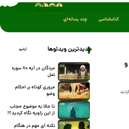
کتابشناسی
چند رسانه‌ای
جدیدترین ویدئوها
آرشیو
و
مردگان در آیه 80 سوره
نمل
مروری کوتاه بر احکام
وضو
تا حالا به موضوع حجاب
از این زاویه نگاه کردید؟!
نکته ای مهم در هنگام