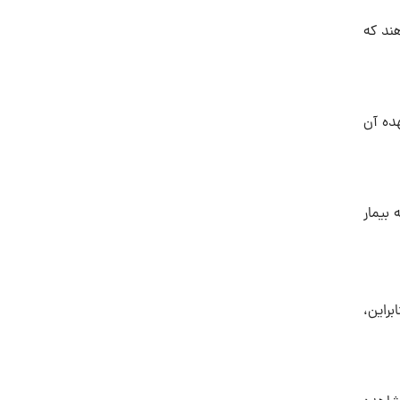
هند که
هده آن
 بیمار
براین،