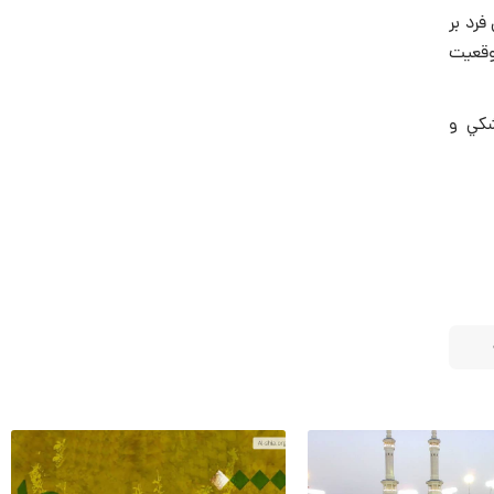
رد بر
موقعیت
شكي و