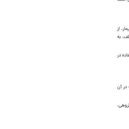
ار، از
ف، به
اده در
در آن
گروهی،