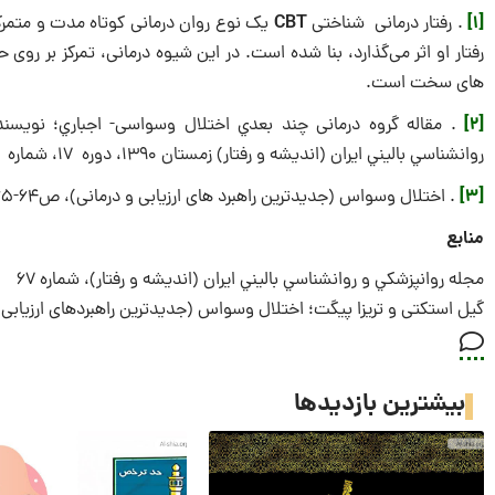
CBT
[1]
. رفتار درمانی شناختی
یک نوع روان درمانی کوتاه مدت و متمرک
رفتار او اثر می‌گذارد، بنا شده است. در این شیوه درمانی، تمرکز بر 
های سخت است.
[2]
. مقاله گروه درمانی چند بعدي اختلال وسواسی- اجباري؛ نویسند
روانشناسي باليني ايران (انديشه و رفتار) زمستان 1390، دوره 17، شماره 4 (پياپي 67)، صفحه 289
[3]
. اختلال وسواس (جدیدترین راهبرد های ارزیابی و درمانی)، ص64-65
منابع
مجله روانپزشكي و روانشناسي باليني ايران (انديشه و رفتار)، شماره 67
گیل استکتی و تریزا پیگت؛ اختلال وسواس (جدیدترین راهبردهای ارزیابی و در
بیشترین بازدیدها