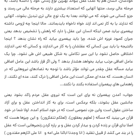
خودشان، انسان هم به کمک عقل بتواند بهترین نوع زندگى خود را داشته باشد، به
مرحله عالى برسد، منتها آنهایى که استعداد بیشترى دارند به مرحله عالى مى رسند و
جزو کسانى مى شوند که مى توانند بعدا به یک نوع عالى ترى تبدیل بشوند، آنهایى
که ندارند یا به کار نمى اند ازند خواه ناخواه بایدبمانند. حالا اینجا چه لزومى داشته
پیغمبرى بیاید ضمن اینکه انسان این عقل را دارد که راهش را تشخیص بدهد یعنى
جبران کمبود غریزه اش شده، چرا باید پیغمبرى بیاید که راه نشان بدهد ؟ اینجا
بالنتیجه یا باید بین کسانى که عقلشان را به کار مى اندازند و کسانى که نمى اندازند
اختلافى حاصل نشود یا این سیر تکاملى به شکل طبیعى اش طى نشود. چرا یک
عامل اضافى مرتب بیاید بخواهد هشدار بدهد ؟ ولى اگر قرار باشد این عامل اضافى
بیاید مسأله عقل چقدر مى تواند مؤثر باشد با توجه به تضادهاى نیروهایى که در
انسان هست، که عده اى ممکن است این عامل اضافى را درک کنند، عده اى نکنند، از
راهنمایی هاى پیغمبران استفاده بکنند یا نکنند…
جواب: آمدن پیغمبران نه براى این است که نیروى عقل مردم راکد بشود یعنى
جانشین عقل بشوند، بلکه برعکس است، براى به کار انداختن عقل و براى آزاد
ساختن عقول است واین جزء نصوصى است که در خود اسلام آمده. اولا شما در خود
قرآن مى بینید که مسأله (‌ لعلهم یعقلون)، (‌لعلکم تتفکرون) و این چیزها هست که
اصلا بناى قرآن بر زنده کردن و بیدار کردن عقل و بر پاره کردن زنجیرهایى است که عقل
را در بند مى کشد از قبیل تقلید (‌ انا وجدنا ابائنا على امه و انا على اثارهم مقتدون )