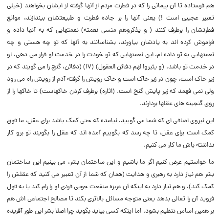
هم فرستاده تا آن پیمانى را که در فطرت مردم از آنها گرفته از ایشان بخواهند (‌خیلى
تعبیر عجیبى است !) یعنى آنها را بر جاده فطرت و طبیعتشان بیندازند، موانع
فطرتشان را برطرف کنند (‌ و یذکروهم منسى نعمته) نعمتهایى که به آنها داده و
فراموش کرده اند به یادشان بیاورند، بشناسانند به آنها که تو چه هستى و چه
نعمتهایى به تو داده ام، این نعمتهایى که تو خودت را در خدمت او قرار مى دهى، او
در خدمت تو باشد. (‌و یثیروا لهم دفائن العقول) (‌۱۷) (‌دفائن، گنج را مى گویند که در
زیر خاک است، چون در زیر خاک است و خاک رویش را گرفته آدم از رویش راه مى رود
ولى نمى فهمد که زیر پایش گنج است. (‌اثاره) برطرف کردن خاکهاست) تا خاکها را از
روى گنجینه هاى عقلها بردارند.
این نیروى اضافى اى که شما مى گویید، نیامده که حتى کمک باشد براى عقل، ما فوق
کمک است براى عقل، تا چه رسد که بگوییم آمده اند که عقل را بگویند تو برو کار
نداشته باش ما کار مى کنیم.
ما خواستیم عرض کنیم اگر ما باشیم و این ساختمان بشر، مى بینیم این ساختمان
بشر هم نیاز دارد به رهبرى و هدایت (‌همان که شما از آن تعبیر مى کنید که عقلش را
کمک کند)، و هم نیاز دارد به اینکه آن غریزه منفعت جویى فردى او را رام کند یا به قول
فروید آن را تعالى بدهد یعنى متوجه مسائل بالاترى بکند تا مصالح اجتماعى اش هم
بر همین اساس تنظیم بشود. اما اینکه کسى بیاید بگوید چرا اصلا بشر این طور آفریده