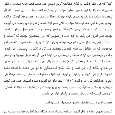
(‌۱۵) که من یک وقت در قرآن مطالعه کردم دیدم جزء مشترکات همه پیغمبران یکى
همین است که با این حس تقلید مردم مبارزه کرده اند. حرف ما این است که اگر
پیغمبران نیامده بودند و رهبرى نکرده بودند، اصلا این عقل در همان حد کودکى مانده
بود و بشر به این حد نرسیده بود. ما الان بشر آزاد شده را داریم مى بینیم مى گوییم
مى رود به کره ماه، خیال مى کنیم اگر پیغمبران هم در چند هزار سال پیش نیامده
بودند بشر امروز مى رفت به کره ماه، در صورتى که این پیغمبران بودند که آمدند و
آمدند و زنجیرها را از عقل بشر پاره کردند و پاره کردند و به او شخصیت دادند. آخر
موجودى که در مقابل ساخته خودش تعظیم مى کرده، آتش را پرستش مى کرده،
خاک را پرستش مى کرده، سنگ را پرستش مى کرده (‌مى گویند هیچ موجودى در دنیا
نیست الا اینکه مدتى خدایى کرده) وقتى پیغمبرانى مى آیند او را از عبادت هر چیزى
جز خداى یگانه آزاد مى کنند و یک تکیه گاه دیگرى به او مى دهند تا اینکه تکیه
گاهها را از او مى گیرند و به او مى گویند تو اشرف مخلوقات هستى (‌ و لقد کرمنا بنى
ادم و حملناهم فى البر و البحر ) (‌۱۶)، اینها براى تو آفریده شده است، حتى مى گوید
خورشید و ماه و ستارگان مسخر توست و براى توست و تو اشرف مخلوقات هستى،
آن وقت است که این بشر دست و پایش آزاد مى شود.
حضرت امیر درباب فلسفه آمدن پیغمبران مى فرماید:
(‌فبعث فیهم رسله و واتر الیهم انبیاءه لیستادوهم میثاق فطرته) پیامبران را پشت سر