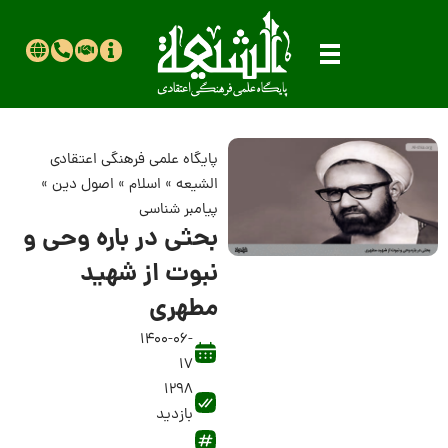
پایگاه علمی فرهنگی اعتقادی
الشیعه
»
اسلام
»
اصول دین
»
پیامبر شناسی
بحثی در باره وحی و
نبوت از شهید
مطهری
1400-06-
17
1298
بازدید