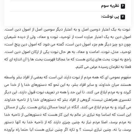
نظریه سوم
پى نوشت:
نبوت به یک اعتبار دومین اصل و به اعتبار دیگر سومین اصل از اصول دین است.
اصول دین به یک اعتبار عبارت است از توحید، نبوت و معاد، ولى از دیده شیعیان
چون دو چیز دیگر هم جزء اصول دین است، گفته مى شود که اصول دین پنج است:
توحید، عدل، نبوت، امامت و معاد. به هر حال نبوت یکى از ارکان اصول دین است.
راجع به نبوت بحث هاى زیادى هست که ما عجالتا فهرست بحث ها را آن اندازه اى که
فعلا به نظرمان رسیده عرض مى کنیم.
مفهوم عمومى اى که همه مردم از نبوت دارند این است که بعضى از افراد بشر واسطه
هستند میان خداوند و سایر افراد بشر، به این نحو که دستورهاى خدا را از خدا مى
گیرند و به مردم ابلاغ مى کنند. تا این حد را همه در تعریف نبوت قبول دارند. این دیگر
تفسیرى همراهش نیست: گروهى از افراد بشر که دستورهاى خدا را از ناحیه خداوند
مى گیرند و به مردم ابلاغ مى کنند. آنگاه در اینجا مسائل زیادى هست. یکى از مسائل
این است که اساسا چه نیازى در عالم به این کار هست که دستورهایى از ناحیه خدا
به مردم برسد، اصلا مردم نیاز به چنین چیزى دارند که از ناحیه خدا به آنها دستور
برسد، یا نه، چنین نیازى نیست ؟ و تازه اگر چنین نیازى هست آیا حتما راه برآورده