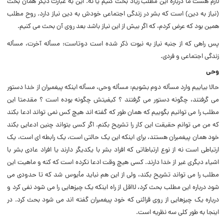
لازم هست ما درباره این مطلب زیاد بحث کنیم یا نه. این به عبارت دیگر همان بحث
(‌نیاز به دین) است که بشر در زندگى اجتماعى خودش به دین نیاز دارد. روح مطلب
همین بود که عرض کردم، که اگر بیش از این نیاز باشد بعد روى آن بحث مى کنیم.
پس راهى که از جنبه نیاز به نبوت ذکر شده است دوتاست: مسأله آخرت، مسأله
زندگى اجتماعى و فردى.
وحى
حالا بیاییم وارد مسأله دوم بشویم: مسأله وحى، مسأله اینکه پیغمبران از خدا دستور
مى گرفتند، چگونه دستور مى گرفتند ؟ کیفیتش چگونه بوده است ؟ مقدمتا این
مطلب را مى توانیم بگوییم که همان طور که گفته اند هیچ کس نمى تواند ادعا بکند
که من مى توانم حقیقت این کار را تشریح بکنم. اگر کسى بتواند چنین ادعایى بکند
خود همان پیغمبران هستند، براى اینکه این یک حالتى است، یک رابطه اى است، یک
ارتباطى است نه از نوع ارتباطاتى که افراد بشر با یکدیگر دارند یا افراد عادى بشر با
اشیاء دیگرى غیر از خدا دارند. کسى هیچ وقت ادعا نکرده است که کنه و ماهیت این
مطلب را مى تواند تشریح بکند، ولى از این هم نباید مأیوس شد که تا حدودى مى
شود درباره این مطلب بحث کرد، لااقل از راه اینکه یک چیزهایى را مى شود نفى کرد و
درباره یک چیزهایى از روى قرائنى که خود پیغمبران گفته اند مى شود بحث کرد. در
اینجا به طور کلى سه نظریه است.