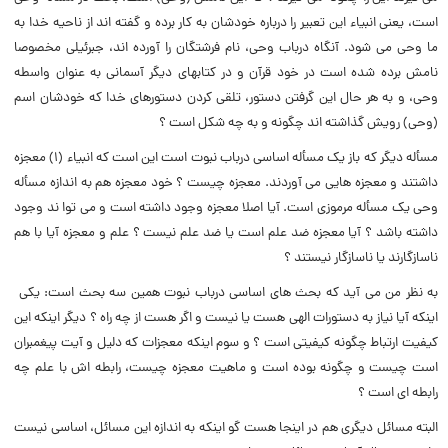
است، یعنى انبیاء این تعبیر را درباره خودشان به کار برده و گفته اند از ناحیه خدا به
ما وحى مى شود. آنگاه درباب وحى، نام فرشتگان را آورده اند، جبرئیلى مخصوصا
نامش برده شده است در خود قرآن و در کتابهاى دیگر آسمانى به عنوان واسطه
وحى، و به هر حال این گرفتن دستور، تلقى کردن دستورهاى خدا که خودشان اسم
(‌وحى) رویش گذاشته اند چگونه و به چه شکل است ؟
مسأله دیگر که باز یک مسأله اساسى درباب نبوت است این است که انبیاء (۱) معجزه
داشتند و معجزه هایى مى آوردند. معجزه چیست ؟ خود معجزه هم به اندازه مسأله
وحى یک مسأله مرموزى است. آیا اصلا معجزه وجود داشته است و مى توا ند وجود
داشته باشد ؟ آیا معجزه ضد علم است یا ضد علم نیست ؟ علم و معجزه آیا با هم
ناسازگارند یا ناسازگار نیستند ؟
به نظر من مى آید که بحث هاى اساسى درباب نبوت همین سه بحث است: یکى
اینکه آیا نیاز به دستورات الهى هست یا نیست و اگر هست از چه راه ؟ دیگر اینکه این
کیفیت ارتباط چگونه کیفیتى است ؟ و سوم اینکه معجزات که دلیل و آیت پیغمبران
است چیست و چگونه بوده است و ماهیت معجزه چیست، رابطه اش با علم چه
رابطه اى است ؟
البته مسائل دیگرى هم در اینجا هست گو اینکه به اندازه این مسائل، اساسى نیست