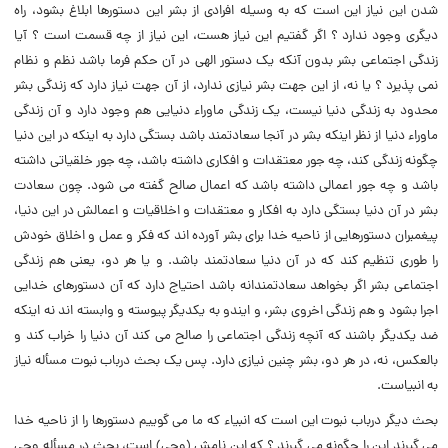
شدن این نیاز این است که به وسیله افرادى از بشر این دستورها ابلاغ بشود، راه
دیگرى وجود ندارد ؟ اگر گفتیم این نیاز هست، این نیاز از چه قسمت است ؟ آیا
زندگى اجتماعى بشر بدون آنکه یک دستور الهى در آن حکم فرما باشد نظم و نظام
نمى پذیرد ؟ یا نه، از این جهت بشر نیازى ندارد، از آن جهت نیاز دارد که زندگى بشر
محدود به زندگى دنیا نیست، یک زندگى ماوراء دنیایى هم وجود دارد و آن زندگى
ماوراء دنیا از نظر اینکه بشر در آنجا سعادتمند باشد بستگى دارد به اینکه در این دنیا
چگونه زندگى کند، چه جور معتقدات و افکارى داشته باشد، چه جور خلقیاتى داشته
باشد و چه جور اعمالى داشته باشد که اعمال صالح گفته مى شود. چون سعادت
بشر در آن دنیا بستگى دارد به افکار و معتقدات و اخلاقیات و اعمالش در این دنیا،
پیغمبران دستورهایى از ناحیه خدا براى بشر آورده اند که فکر و عمل و اخلاق خودش
را طورى تنظیم کند که در آن دنیا سعادتمند باشد. و یا هر دو، یعنى هم زندگى
اجتماعى بشر اگر بخواهد سعادتمندانه باشد احتیاج دارد که آن دستورهاى خدایى
اجرا بشود و هم زندگى اخروى بشر، و ایندو به یکدیگر پیوسته و وابسته اند نه اینکه
ضد یکدیگر باشند که آنچه زندگى اجتماعى را صالح مى کند آن دنیا را خراب کند و
بالعکس، نه، در هر دو، بشر چنین نیازى دارد. پس یک بحث درباب نبوت مسأله نیاز
به انبیاست.
بحث دیگر درباب نبوت این است که انبیاء که ما مى گوییم دستورها را از ناحیه خدا
مى گیرند این را چگونه مى گیرند ؟ که این نامش (‌وحى) است، بحث در مسأله وحى