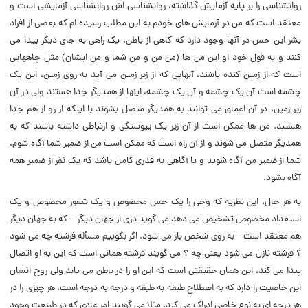
روانشناسى را بر پایه آزمایش گذاشته، روانشناسى اش روانشناسى آزمایشى است و
معتقد است که من در آزمایش هاى خودم به این مطلب رسیده ام که بعضى از افراد
بشر این حس در آنها وجود دارد که گاهى از باطن، یک راهى به جاى دیگر پیدا مى
کنند و به قول خود او این من ها (‌من من و من شما و من ایشان) مثل چاههایى
است که از زمین کنده باشند، آبهایى که از زیر زمین مى آید به روى زمین، این یک
چشمه است آن یک چشمه و آن یک چشمه، اینها از همدیگر جدا هستند ولى در آن
زیر زمین، در آن اعماق مى توانند به همدیگر متصل بشوند با اینکه از رو از هم جدا
هستند. من ها ممکن است از آن زیر یک پیوستگى و ارتباطى داشته باشند که به
همدیگر متصل مى شوند و از آن راه است که ممکن است من از ضمیر شما آگاه شوم،
شما از ضمیر من آگاه شوید و یا آگاهى به قدرى کامل باشد که یک نفر از ضمیر همه
آگاه بشود.
به هر حال، این نظریه که وحى را یک حس مخصوص و یک شعور مخصوص و یک
استعداد مخصوص تشخیص مى دهد مى گوید درى از جهان دیگر – که به جهان دیگر
هم معتقد است – به روى شخص باز مى شود. اگر بگوییم مسأله فرشته چه مى شود
؟ فرشته نازل مى شود یعنى چه ؟ مى گویند فرشته همانى است که این به او اتصال
پیدا مى کند، این همان حقیقتى است که این او را در باطن مى یابد ولى روح انسان
این خاصیت را دارد که به اصطلاح طبقه به طبقه و درجه به درجه است، هر چیزى را در
هر درجه اى به نوع خاصى ادراک مى کند. مثلا مى گویند امر عادى که در طبیعت وجود