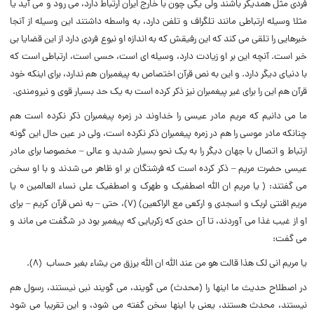
فردى مثل همدیگر باشند ولى یکى چون با خارج ایران ارتباط دارد، مى رود و مى آید یا
مثلا وسیله ارتباطى مانند تلگراف و تلفن دارد، به واسطه داشتند این وسیله از آنجا
خبرهایى را تلقى مى کند که این رفیقش که به اندازه او نبوع فردى دارد از این قضایا بى
خبر است. آنچه این بر او زیادت دارد، وسیله اى است، حسى است، ارتباطى است که
با دنیاى دیگر دارد. و این به نص قرآن اختصاص به پیغمبران هم ندارد، براى اینکه خود
قرآن هم این را براى غیر پیغمبران نیز ذکر کرده است به یک حد بسیار قوى و نیرومندى.
ما مى دانیم که مریم مادر عیسى را خداوند در زمره پیغمبران ذکر نکرده است هم
چنانکه مادر موسى را هم در زمره پیغمبران ذکر نکرده است، ولى در عین حال این گونه
ارتباط و اتصال با جهان دیگر را به یک نحو بسیار شدید و عالى – مخصوصا براى مادر
عیسى حضرت مریم – ذکر کرده است که فرشتگان بر او ظاهر مى شدند و با او سخن
مى گفتند: (‌ یا مریم ان الله اصطفیک و طهرک و اصطفیک على نساء العالمین ۰ یا
مریم اقنتى لربک و اسجدى و ارکعى مع الراکعین) (۷)، حتى – به نص قرآن کریم – براى
او از غیب غذا مى آوردند، تا آن حدى که زکریایى که پیغمبر بود در شگفت مى ماند و
مى گفت:
یا مریم انى لک هذا قالت هو من عند الله ان الله یرزق من یشاء بغیر حساب (‌۸).
در اصطلاح حدیث ما اینها را (‌محدث) مى گویند، مى گویند نبى نیستند، رسول هم
نیستند، محدث هستند، یعنى با اینها سخن گفته مى شود، و این تقریبا مى شود