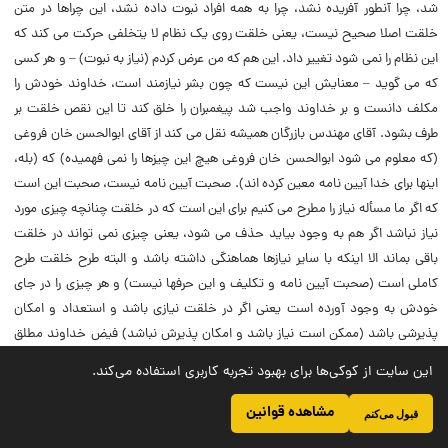
شد، چرا آنطور آفریده نشد، چرا به همه افراد نبوت داده نشد، این چراها در متن
خلقت اصلا صحیح نیست، یعنى خلقت روى یک نظام لا یتخلفى حرکت مى کند که
این نظام را نمى شود تغییر داد. این هم که من عرض کردم (‌نیاز به نبوت) – و هر کسى
که مى گوید – معنایش این نیست که چون بشر نیازمند است، خداوند خودش را
مکلف دانست و بر خداوند واجب شد پیغمبران را خلق کند تا این نقص خلقت بر
طرف بشود. آقاى مهندس بازرگان همیشه نقل مى کند از آقاى ابوالحسن خان فروغى
(‌که معلوم مى شود ابوالحسن خان فروغى هیچ این چیزها را نمى فهمیده) که (‌بله،
اینها براى خدا آیین نامه معین کرده اند). صحبت آیین نامه نیست، صحبت این است
که اگر ما مسأله نیاز را مطرح مى کنیم براى این است که در خلقت چنانچه چیزى مورد
نیاز نباشد اگر هم به وجود بیاید حذف مى شود، یعنى چیزى نمى تواند در خلقت
باقى بماند الا اینکه با سایر نیازها هماهنگى داشته باشد و البته طرح خلقت طرح
کاملى است (‌صحبت آیین نامه و تکلیف و این حرفها نیست) و هر چیزى را در جاى
خودش به وجود آورده است یعنى اگر در خلقت نیازى باشد و استعداد و امکان
پذیرشى باشد (‌ممکن است نیاز باشد و امکان پذیرش نباشد) فیض خداوند مطلق
است، افاضه مى کند.
این سایت از کوکی‌ها برای بهبود تجربه کاربری استفاده می‌کند.
پس مسأله نیاز را مى گوییم، به واسطه اینکه یک رکن از پیدایش نبوت است. ما نمى
مشاهده قوانین
قبول می‌کنم
توانیم بگوییم چرا افراد بشر اینجور نیستند ؟ خلقت نظام منظمى دارد، هر موجودى در
مرتبه خودش که موجود شده نمى توانسته غیر از این باشد که هست. بشر در این