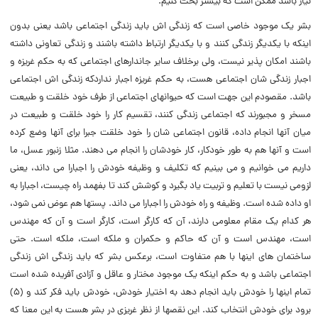
نیاز باشد ممکن است که بیشتر بحث کنیم.
بشر یک موجود خاصى است که زندگى اش باید زندگى اجتماعى باشد یعنى بدون
اینکه با یکدیگر زندگى کنند و با یکدیگر ارتباط داشته باشند و زندگى تعاونى داشته
باشند امکان پذیر نیست، ولى برخلاف سایر جاندارهاى اجتماعى که به حکم غریزه و
اجبار زندگى شان اجتماعى هست، به حکم غریزه اجبار نداردکه زندگى اش اجتماعى
باشد. مقصودم این جهت است که حیوانهاى اجتماعى از طرف خود خلقت و طبیعت
مسخر و مجبورند که اجتماعى زندگى کنند، تقسیم کار را خود خلقت و طبیعت در
میان آنها انجام داده، قانون اجتماعى شان را خود خلقت جبرا براى آنها وضع کرده
است و آنها هم به طور خودکار، کار خودشان را انجام مى دهند. مثلا زنبور عسل، ما
داریم مى خوانیم و مى بینیم که تکلیف و وظیفه خودش را اجبارا مى داند، یعنى
لزومى نیست با تعلیم و تربیت یاد بگیرد و کوشش کند تا بفهمد راه چیست، اجبارا به
او داده شده است. وظیفه و راه خودش را اجبارا مى داند. پستها هم عوض نمى شود،
هر کدام یک مقام معلومى دارند، آن که کارگر است، کارگر است و آن که مهندس
است، مهندس است و آن که حاکم و حکمران و ملکه است، ملکه است. حتى
ساختمان هاى اینها با هم متفاوت است، برعکس بشر که باید زندگى اش زندگى
اجتماعى باشد و به حکم اینکه یک موجود مختار و عاقل و آزادى آفریده شده است
تمام اینها را خودش باید انجام دهد به اختیار خودش، خودش باید فکر کند و (‌۵)
برود براى خودش انتخاب کند. این نقصها از نظر غریزى در بشر هست به این معنا که