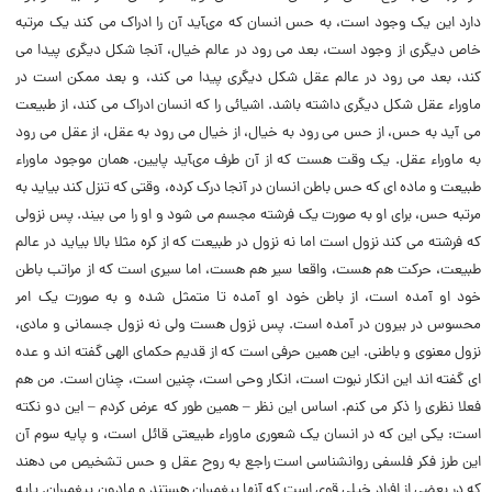
دارد این یک وجود است، به حس انسان که مىآید آن را ادراک مى کند یک مرتبه
خاص دیگرى از وجود است، بعد مى رود در عالم خیال، آنجا شکل دیگرى پیدا مى
کند، بعد مى رود در عالم عقل شکل دیگرى پیدا مى کند، و بعد ممکن است در
ماوراء عقل شکل دیگرى داشته باشد. اشیائى را که انسان ادراک مى کند، از طبیعت
مى آید به حس، از حس مى رود به خیال، از خیال مى رود به عقل، از عقل مى رود
به ماوراء عقل. یک وقت هست که از آن طرف مىآید پایین. همان موجود ماوراء
طبیعت و ماده اى که حس باطن انسان در آنجا درک کرده، وقتى که تنزل کند بیاید به
مرتبه حس، براى او به صورت یک فرشته مجسم مى شود و او را مى بیند. پس نزولى
که فرشته مى کند نزول است اما نه نزول در طبیعت که از کره مثلا بالا بیاید در عالم
طبیعت، حرکت هم هست، واقعا سیر هم هست، اما سیرى است که از مراتب باطن
خود او آمده است، از باطن خود او آمده تا متمثل شده و به صورت یک امر
محسوس در بیرون در آمده است. پس نزول هست ولى نه نزول جسمانى و مادى،
نزول معنوى و باطنى. این همین حرفى است که از قدیم حکماى الهى گفته اند و عده
اى گفته اند این انکار نبوت است، انکار وحى است، چنین است، چنان است. من هم
فعلا نظرى را ذکر مى کنم. اساس این نظر – همین طور که عرض کردم – این دو نکته
است: یکى این که در انسان یک شعورى ماوراء طبیعتى قائل است، و پایه سوم آن
این طرز فکر فلسفى روانشناسى است راجع به روح عقل و حس تشخیص مى دهند
که در بعضى از افراد خیلى قوى است که آنها پیغمبران هستند و مادون پیغمبران. پایه