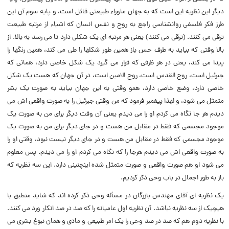
دیگر این نظریه این است که به جهان ماوراء طبیعتى قائل است، و پایه سوم آن این
طرز فکر فلسفى روانشناسى راجع به روح و نفس انسان که اشیاء از مرتبه طبیعت
ترقى مى کنند. (‌ترقى مى کنند) یعنى هر مرتبه اى یک شکلى دارد تا مى رسد به بالا. از
بالا وقتى که بیاید به طرف حس باز همین طور شکلها را طى مى کند، همین رنگها را
پیدا مى کند، یعنى در هر ظرفى که قرار مى گیرد یک شکل خاصى دارد، همانى که
جبرئیل است، روح القدس است، روح الامین است، در آن جهان که هست یک شکل
خاصى دارد، وضع خاصى دارد، همو وقتى به این جهان بیاید به صورت یک بشر
متمثل مى شود، و لهذا پیغمبر فرمود که من وقتى جبرئیل را به صورت واقعى اش مى
دیدم هر جا نگاه مى کردم او را مى دیدم یعنى آن وقت دیگر براى من به صورت یک
موجود مجسمى که فقط در مقابل من هست و در جاى دیگر براى من به صورت یک
موجود مجسمى که فقط در مقابل من هست و در جاى دیگر نیست نبود، وقتى او را
به صورت واقعى اش مى دیدم هرجا را که نگاه مى کردم او را مى دیدم. پس معلوم
مى شود او هم صورت واقعى و صورت متمثل شده اینچنینى دارد. این سه نظریه که
باز به طور اجمال در باب وحى ذکر کردیم.
یک نظریه اى آقاى مهندس بازرگان در مسأله وحى ذکر کرده اند که شاید منطبق با
هیچیک از سه نظریه نباشد. آن نظریه اول عامیانه را که صد در صد انکار ورد مى کنند.
با نظریه دوم هم که صد در صد وحى را یک امر طبیعى و مادى و همان نبوغ بشرى مى