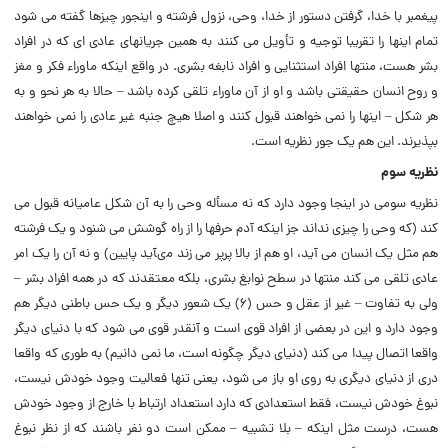
پیغمبر با خدا، گرفتن دستور از خدا، وحى، نزول فرشته و اینجور چیزها گفته مى شود
تمام اینها را تقریبا توجیه و تأویل مى کنند به همین جریانهاى عادى اى که در افراد
بشر هست، منتها افراد استثنایى و افراد نابغه بشرى. در واقع اینکه ماوراء فکر و مغز
و روح انسان حقیقتى باشد و او از آن ماوراء تلقى کرده باشد – حالا به هر نحو و به
هر شکل – اینها را نمى خواهند قبول کنند و اصلا هیچ جنبه غیر عادى را نمى خواهند
بپذیرند. این هم یک جور نظریه است.
نظریه سوم
نظریه سومى در اینجا وجود دارد که نه مسأله وحى را به آن شکل عامیانه قبول مى
کند (‌که وحى را چیزى نداند جز اینکه آدم حرفها را از راه گوشش مى شنود و یک فرشته
هم مثل یک انسان مى آید، او هم از بالا پرپر مى زند مىآید پایین) و نه آن را یک امر
عادى تلقى مى کند منتها در سطح نوابغ بشرى، بلکه معتقدند که در همه افراد بشر –
ولى به تفاوت – غیر از عقل و حس (‌۶) یک شعور دیگر و یک حس باطنى دیگر هم
وجود دارد و این در بعضى از افراد قوى است و آنقدر قوى مى شود که با دنیاى دیگر
واقعا اتصال پیدا مى کند (‌دنیاى دیگر چگونه است، ما نمى دانیم) به طورى که واقعا
درى از دنیاى دیگرى به روى او باز مى شود، یعنى تنها فعالیت وجود خودش نیست،
نبوغ خودش نیست، فقط استعدادى که دارد استعداد ارتباط با خارج از وجود خودش
هست، درست مثل اینکه – بلا تشبیه – ممکن است دو نفر باشند که از نظر نبوغ