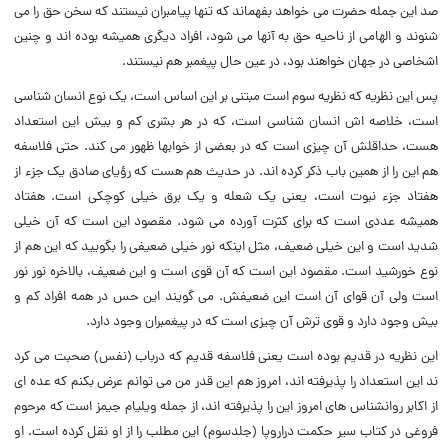
صد این جمله حضرت مى خواهد بفهماند که تنها پیامبران نیستند که سخن حق را مى
شنوند و الهامى از ناحیه حق به آنها مى شود، افراد دیگرى همیشه بوده اند و چنین
اشخاصى در جهان خواهند بود، در عین حال پیغمبر هم نیستند.
پس این نظریه که نظریه سوم است مبتنى بر این اساس است، یک نوع انسان شناسى
است، خلاصه اش انسان شناسى است، که در هر بشرى کم و بیش این استعداد
هست، حداقلش آن چیزى است که در بعضى از خوابها ظهور مى کند. حتى فلاسفه
هم این را از همین باب ذکر کرده اند. در حدیث هم هست که رؤیاى صادق یک جزء از
هفتاد جزء نبوت است، یعنى یک شعله و یک برق خیلى کوچکى است. هفتاد
همیشه عددى است که براى کثرت آورده مى شود. مقصود این است که آن خیلى
شدید است و این خیلى ضعیف، مثل اینکه نور خیلى ضعیفى را بگویید که این هم از
نوع خورشید است. مقصود این است که آن قوى است و این ضعیف، بالاخره نور نور
است ولى آن قواى آن است این ضعیفش. مى گویند این حس در همه افراد کم و
بیش وجود دارد و قوى ترش آن چیزى است که در پیغمبران وجود دارد.
این نظریه در قدیم بوده است یعنى فلاسفه قدیم که درباب (‌نفس) صحبت مى کرد
ند این استعداد را پذیرفته اند، امروز هم این قدر من مى توانم عرض بکنم که عده اى
از اکابر روانشناس هاى امروز این را پذیرفته اند، از جمله ویلیام جیمز است که مرحوم
فروغى در کتاب سیر حکمت دراروپا (‌جلدسوم) این مطلب را از او نقل کرده است. او