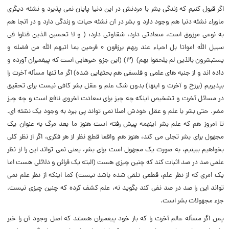
اگر قبول کنیم که زندگى بشر با مردنش در این دنیا پایان نمى پذیرد و نشئه دیگرى
ماوراء نشئه دنیا هم وجود دارد و بشر در آن نشئه حیات و زندگى دارد و در آنجا هم
به نوعى مرزوق است، سعادتى دارد، شقاوتى دارد: (‌ و لا تحسبن الذین قتلوا فى
سبیل الله امواتا بل احیاء عند ربهم یرزقون ۰ فرحین بما اتیهم الله من فضله و
یستبشرون بالذین لم یلحقوا بهم) (‌۳) (‌این جزو خبرهایى است که پیغمبران آورده و
داده اند و از جنبه هاى علمى و فلسفى هم بحثهایى شده) اگر ما تنها مسأله آخرت را
بپذیریم (‌برزخ و آخرت و اینها) بدون شک علم و عقل بشر کافى نیست براى تحقیق
در مسائل آخرت و تشخیص اینکه چه چیز براى سعادت اخروى نافع است و چه چیز
مضر. حتى بشر با علم و عقل خودش اصلا نمى تواند پى ببرد به وجود یک نشئه اى.
تا امروز هم که علم بشر اینهمه پیش رفته است هنوز ما بعد مرگ به عنوان یک
مجهول براى بشر تجلى مى کند، هنوز هم واقعا قطع نظر از هر فکرى، اگر از نظر کلى
بخواهیم ببینیم، به صورت یک مجهول است براى بشر، یعنى نمى تواند این را از نظر
علمى صد در صد اثبات کند که چنین چیزى هست (‌البته یک قرائن و دلائلى هست اما
یک امرى که از نظر علم، قطعى تلقى شده باشد نیست) کما اینکه از نظر علم نمى
تواند این را صد در صد نفى کند بگوید نه، علم کشف کرده که چنین چیزى نیست.
جزء مجهولات بشر است.
پس اگر مسأله عالم آخرت را که باز خود پیغمبران هستند که اصل وجود آن را خبر