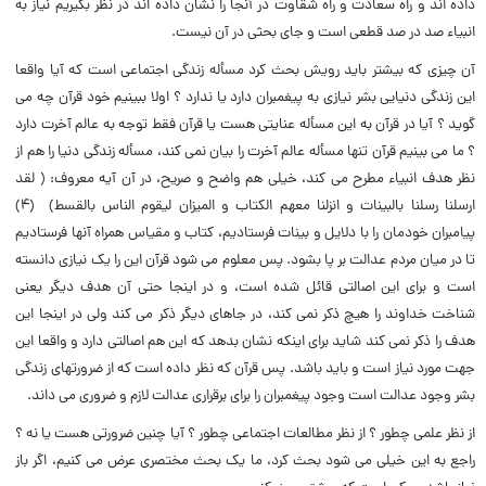
داده اند و راه سعادت و راه شقاوت در آنجا را نشان داده اند در نظر بگیریم نیاز به
انبیاء صد در صد قطعى است و جاى بحثى در آن نیست.
آن چیزى که بیشتر باید رویش بحث کرد مسأله زندگى اجتماعى است که آیا واقعا
این زندگى دنیایى بشر نیازى به پیغمبران دارد یا ندارد ؟ اولا ببینیم خود قرآن چه مى
گوید ؟ آیا در قرآن به این مسأله عنایتى هست یا قرآن فقط توجه به عالم آخرت دارد
؟ ما مى بینیم قرآن تنها مسأله عالم آخرت را بیان نمى کند، مسأله زندگى دنیا را هم از
نظر هدف انبیاء مطرح مى کند، خیلى هم واضح و صریح، در آن آیه معروف: (‌ لقد
ارسلنا رسلنا بالبینات و انزلنا معهم الکتاب و المیزان لیقوم الناس بالقسط) (‌۴)
پیامبران خودمان را با دلایل و بینات فرستادیم، کتاب و مقیاس همراه آنها فرستادیم
تا در میان مردم عدالت بر پا بشود. پس معلوم مى شود قرآن این را یک نیازى دانسته
است و براى این اصالتى قائل شده است، و در اینجا حتى آن هدف دیگر یعنى
شناخت خداوند را هیچ ذکر نمى کند، در جاهاى دیگر ذکر مى کند ولى در اینجا این
هدف را ذکر نمى کند شاید براى اینکه نشان بدهد که این هم اصالتى دارد و واقعا این
جهت مورد نیاز است و باید باشد. پس قرآن که نظر داده است که از ضرورتهاى زندگى
بشر وجود عدالت است وجود پیغمبران را براى برقرارى عدالت لازم و ضرورى مى داند.
از نظر علمى چطور ؟ از نظر مطالعات اجتماعى چطور ؟ آیا چنین ضرورتى هست یا نه ؟
راجع به این خیلى مى شود بحث کرد، ما یک بحث مختصرى عرض مى کنیم، اگر باز