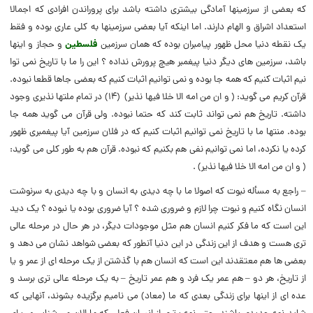
که بعضى از سرزمینها آمادگى بیشترى داشته باشد براى پروراندن افرادى که اجمالا
استعداد اشراق و الهام دارند. اما اینکه آیا بعضى سرزمینها به کلى عارى بوده و فقط
یک نقطه دنیا محل ظهور پیامبران بوده که همان سرزمین
فلسطین
و حجاز و اینها
باشد، سرزمین هاى دیگر دنیا پیغمبر هیچ پرورش نداده ؟ این را ما با تاریخ نمى توا
نیم اثبات کنیم که همه جا بوده و نمى توانیم اثبات کنیم که بعضى جاها قطعا نبوده.
قرآن کریم مى گوید: (‌ و ان من امه الا خلا فیها نذیر) (‌۱۴) در تمام ملتها نذیرى وجود
داشته. تاریخ هم نمى تواند ثابت کند که حتما نبوده. ولى قرآن مى گوید همه جا
بوده. منتها ما با تاریخ نمى توانیم اثبات کنیم که در فلان سرزمین آیا پیغمبرى ظهور
کرده یا نکرده، اما نمى توانیم نفى هم بکنیم که نبوده. قرآن هم به طور کلى مى گوید:
(‌ و ان من امه الا خلا فیها نذیر) .
– راجع به مسأله نبوت که اصولا ما با چه دیدى به انسان و با چه دیدى به سرنوشت
انسان نگاه کنیم و نبوت چرا لازم و ضرورى شده ؟ آیا ضرورى بوده یا نبوده ؟ یک دید
این است که ما فکر کنیم انسان هم مثل موجودات دیگر، در هر حال در مرحله عالى
ترى هست و هدف از این زندگى در این دنیا آنطور که بعضى شواهد نشان مى دهد و
بعضى ها هم معتقدند این است که انسان هم با گذشتن از یک مرحله اى از عمر و یا
از تاریخ، هر دو – هم عمر یک فرد و هم عمر تاریخ – به یک مرحله عالى ترى برسد و
عده اى از اینها براى زندگى بعدى که ما (‌معاد) مى نامیم برگزیده بشوند، آنهایى که