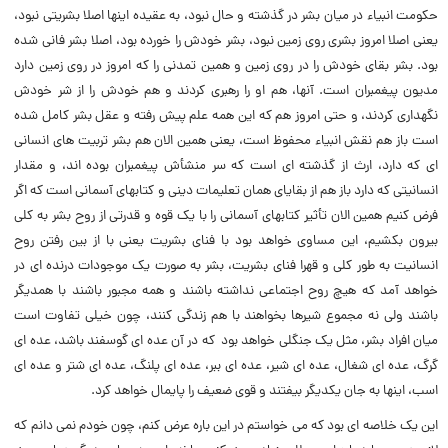
حکومت انبیاء در میان بشر در گذشته و حال نبود، به عقیده اینها اصلا بشریتى نبود،
یعنى اصلا امروز بشرى روى زمین نبود، بشر خودش را خورده بود، اصلا بشر فانى شده
بود. بشر بقاى خودش را در روى زمین و همین تمدنى را که امروز در روى زمین دارد
مدیون پیغمبران است. آنها، هم او را رهبرى کردند و هم خودش را از شر خودش
نگهدارى کردند، و حتى امروز هم که این همه علم پیش رفته و عقل بشر کامل شده
است باز هم نقش انبیاء محفوظ است، یعنى همین الان هم بشر تربیت هاى انسانى
اى که دارد، ارث از گذشته اى است که سر منشأش پیغمبران بوده اند، و مقدار
انسانیتى که دارد باز هم از بقایاى همان تعلیمات دینى و کتابهاى آسمانى است که اگر
فرض کنیم همین الان تأثیر کتابهاى آسمانى را با یک قوه و قدرتى از روح بشر به کلى
بیرون بکشیم، این مساوى خواهد بود با فناى بشریت یعنى با از بین رفتن روح
انسانیت به طور کلى و قهرا فناى بشریت، بشر به صورت یک موجودات درنده اى در
خواهد آمد که هیچ روح اجتماعى نداشته باشند و همه مجبور باشند با همدیگر
باشند ولى نه مجموع شیرها بخواهند با هم زندگى کنند، چون خیلى تفاوت است
میان افراد بشر، مثل یک جنگلى خواهد بود که در آن عده اى گوسفند باشد، عده اى
گرگ، عده اى شغال، عده اى شیر، عده اى ببر، عده اى پلنگ، عده اى شتر و عده اى
اسب، اینها به جان یکدیگر بیفتند و قوى ضعیف را پایمال خواهد کرد.
این یک خلاصه اى بود که مى خواستم در این باره عرض کنم، چون خودم نمى دانم که