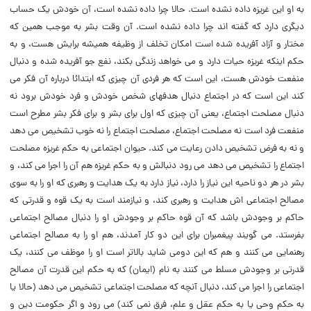
به او این غریزه داده نشده است. حالا چرا داده نشده است، آن خودش یک حساب
دیگرى دارد که گفته اند چرا داده نشده است. آن وقت بشر به موجب همین که
مختار و آزاد آفریده شده است امکان تخلف از وظیفه همیشه برایش هست، و به
حکم اینکه غریزه حیات دارد و مى خواهد زندگى بکند، نفع جو آفریده شده و دنبال
منفعت خودش هست، این است که هر فردى آن چیزى که ابتدائا درباره آن فکر مى
کند این است که در اجتماع دنبال هدفهاى شخص خودش و فرد خودش برود نه
دنبال مصلحت اجتماع، یعنى آن چیزى که اول براى بشر و براى فکر بشر مطرح است
منفعت فرد است نه مصلحت اجتماع، مصلحت اجتماع را نه خوب تشخیص مى دهد
و نه به فرض تشخیص دادن رعایت مى کند. حیوان اجتماعى به حکم غریزه مصلحت
اجتماع را تشخیص مى دهد مى رود دنبالش و به حکم غریزه هم آن را اجرا مى کند، و
بشر در هر دو ناحیه این نیاز را دارد، نیاز دارد به یک هدایت و رهبرى که او را به سوى
مصالح اجتماعى اش هدایت و رهبرى کند، و نیازمند است به یک قوه و قدرتى که
حاکم بر وجودش باشد که آن قوه حاکم بر وجودش او را دنبال مصالح اجتماعى
بفرستد. مى گویند پیغمبران براى این دو کار آمدند، هم او را به مصالح اجتماعى
رهنمایى مى کنند و هم که این دومى شاید بالاتر است او را موظف مى کنند، یک
قدرتى بر وجودش مسلط مى کنند به نام (‌ایمان) که به حکم این قدرت آن مصالح
اجتماعى را اجرا مى کند، دنبال آنچه که مصلحت اجتماعى تشخیص مى دهد (‌حالا یا
به حکم وحى یا به حکم عقل و علم، فرق نمى کند) مى رود و اگر حکومت دین و