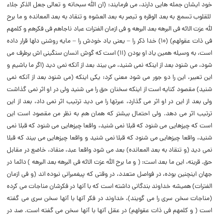
خود ایشان جمله هایى دارند، مى فرمایند: (‌ان الله سبحانه و تعالى جعل الذکر جلاء
للقلوب تسمع به بعد الوقره و تبصر به بعد العشوه و تنقاد به بعد المعانده و ما برح
لله عزت الائه فى البرهه بعد البرهه و فى ازمان الفترات عباد ناجاهم فى فکرهم و کلمهم
فى ذات عقولهم) (‌۱۰) خدا ذکر را – یعنى یاد خودش را – مایه روشنى دلها قرار داده
است، به وسیله همین یاد او بودن (‌۱۱) است که گوش انسان سنگینى اش برطرف مى
شود، مى شنود بعد از اینکه نمى شنید، مى بیند بعد از آنکه نمى دید (‌اگر ما باشیم و
این تعبیر، این را دو جور مى شود معنى کرد: یکى اینکه (‌مى شنود بعد از آنکه نمى
شنید) مقصود کنایه است از اینکه سخنان حق را مى شنید ولى در او اثر نمى گذاشت
ولى بعد از این در او اثر مى گذارد، عبرتها را مى دید ترتیب اثر نمى داد، بعد از این
ترتیب اثر مى دهد. ولى احتمال بیشتر که همان هم به نظر من مقصود است این
است که چیزهایى مى شنود که قبلا نمى شنید، واقعا چیزهایى مى شنود که قبلا نمى
شنید، واقعا چیزهایى مى شنود که قبلا نمى شنید و واقعا چیزهایى مى بیند که قبلا
نمى دید (‌و تنقاد به بعد المعانده) بعد مى شود واقعا عبد، منقاد، خاضع در مقابل
حق. قرینه، این ما بعد است: (‌ و ما برح الله عزت الائه فى البرهه بعد البرهه ) دائما در
جهان اینچنین بوده، در فواصل متعدد، در وقتى که پیغمبرانى نبوده اند (‌و فى ازمان
الفترات) همیشه خداوند بندگانى داشته است که با آنها در فکرشان مناجات مى کرده
(‌مناجات سخن سرى را مى گویند)، خداوند در فکر آنها با آنها سخن سرى مى گفته
است (‌ و کلمهم فى ذات عقولهم) در عقل آنها با آنها سخن مى گفته است. صد در