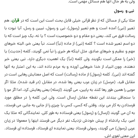
ولى به هر حال آنها هم مسائل مهمى است.
نبى و رسول
مثلا یکى از مسائل که از نظر قرآنى خیلى قابل بحث است این است که در
قرآن
، هم
تعبیر (‌نبى) آمده است و هم تعبیر (‌رسول)، نبى و رسول، نبیین و رسل، آیا نبوت با
رسالت فرق مى کند، یعنى دو مقام و دو خصوصیت است ؟ یا نه، یک چیز است که با
دو اسم تعبیر شده است ؟ کلمه (‌نبى) از ماده (‌نبأ) است. نبأ یعنى خبر، البته خبرهاى
مهم و عظیم و خبرهاى صادق. مثل اینکه هر خبرى را نبأ نمى گویند، کلمه (‌حدیث) یا
(‌خبر) را ممکن است بگویند ولى کلمه (‌نبأ) یک اهمیت دیگرى دارد. نبى یعنى خبر
دهنده، چون انبیاء از خدا خبرهایى آورده و به مردم داده اند، به این اعتبار به آنها
گفته اند (‌نبى). کلمه (‌رسول) از ماده (‌رسالت) است که اصل معنایش رهایى است در
مقابل قید. (‌مرسل) در زبان عرب یعنى رها شده، در مقابل (‌در قید شده). مثلا اگر
مویى را همین طور رها کنند به پایین، مى گویند (‌ارسله) یعنى رهایش کرد، اما اگر مو را
با سنجاقى ببندند این نقطه مقابل ارسال است. ولى این کلمه را در مطلق مورد
فرستادن به کار مى برند. وقتى که کسى، کسى یا چیزى را از جایى به جایى مى فرستد،
به آن مى گویند (‌ارسال) و (‌رسول) یعنى فرستاده به طور کلى. نمایندگانى که مثلا یک
امیر، یک پادشاه از پیش خودش نزدیک نفر دیگر مى فرستد اینها را معمولا در زبان
عربى (‌رسول) مى گویند، رسولى فرستاد یعنى نماینده اى فرستاد، فرستاده اى فرستاد.
این معنى لغوى اش.