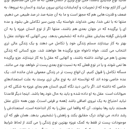
شاید نوع جدیدى باشند، حتى نوع برترى از انسان فعلى که ما الان مى شناسیم. براى
این کار لازم بوده که از تجربیات و آزمایشات زیادى بیرون بیایند و انسان به نیروها، به
ضعف و قدرت هایى هم که مجهز است و ما به آن جنبه صد در صد طبیعى مى دهیم،
منتها نه با نفى خدا، یعنى خداوند خواسته یک چنین سیر تکاملى طى بشود و عده
اى را برگزیده که در جهان بعدى هم باشند، منتها اگر از نوع انسان غریزه را به آن
قدرتش گرفته بجایش عقلى داده که تشخیص بدهد. پس آنهایى که بتوانند عقل را
بهتر به کار بیندازند مسلم زندگى خود را تکامل مى دهند و یک زندگى عالى ترى
انتخاب مى کنند، خواه ناخواه جزو برگزیده ها خواهند شد، جزو کسانى که زندگى
بعدى را هم مى توانند داشته باشند، و آنهایى که عقل را به کار نیندازند جزو برگزیده
ها نمى شوند و یا در نوع فعلى که به نسبت نوع بعدى پست تر خواهد بود مى مانند.
مسأله تکامل را قبول کنیم. آن انواع پست تر در زندگى معمولى شان مانده اند، یک
عده خاصى بوده اند که توانسته اند به نوع عالى ترى برسند به علت استعدادهاى
خاصى که داشته اند. اگر با این دید نگاه کنیم، انسان هم بجاى غریزه به شکلى که در
حیوانات است عقل به او داده شده و باید به حال خود رها باشد. اینجا دیگر قاعدتا
نباید احتیاج به یک نیروى اضافى باشد (‌همه بر فرض است)، چون همه داراى عقل
هستند باید رها بشوند، آن که واقعا این عقل را به کار انداخته است، استعدادش را
رشد داده، مى تواند درک حقایق بکند و راهش را تشخیص بدهد. همان طور که آن
موجودات پست تر فقط به کمک غریزه بهترین نوع زندگى را مى کنند از لحاظ شرایط