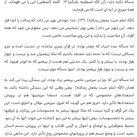
مسأله تکیه دارد: (‌ان الله اصطفیه علیکم) ۱۲. کلمه (‌اصطفى) این را مى فهماند. از
همه صریح تر آیه اى است که مى فرماید:
(‌الله اعلم حیث یجعل رسالته) (‌۱۳). خدا خودش بهتر مى داند که رسالت را کجا قرار
دهد. این (‌بهتر مى داند) یعنى بهتر تشخیص مى دهد. پس معلوم مى شود که همه
افراد، آن صلاحیت را ندارند و این روى صلاحیت خاصى است.
اما مسأله عدد انبیاء که چقدر بوده، در قرآن چیزى نیامده، در حدیث آمده و جزو
مسائلى نیست که ما حتما باید معتقد باشیم که مثلا پیغمبران صد و بیست و چهار
هزار بودند یا بیشتر و یا کمتر. یک حدیثى هم هست از پیغمبر که به ابوذر فرمود که
صد و بیست و چهار هزار پیغمبر بودند. اینها مسأله مهم نیست.
اما مسأله این که چرا در سرزمین خاصى پیغمبر زیاد بوده، این بستگى پیدا مى کند به
همان (‌الله اعلم حیث یجعل رسالته) یعنى وقتى که این بستگى داشته باشد به
استعدادهاى مخصوصى که در افراد هست، مسلما سرزمینها هم در پرورش
استعدادها تأثیر دارد. امروز هم مى گویند که شرق، سرزمین عرفان و اشراق است. این
یک امر گزاف و گتره نیست که مثلا غربیها بیشتر به محسوسات مى پردازند و شرقیها
بیشتر به نامحسوسات، یعنى اینها بیشتر به این سو کشانده مى شوند آنها به آن سو.
محیط جغرافیایى و اوضاع و احوال و گرمى آفتاب و اینها در پرورش جسم انسان
مفید است و وضع جسم هم در پرورشهاى مخصوص روح تأثیر دارد. این مانعى ندارد