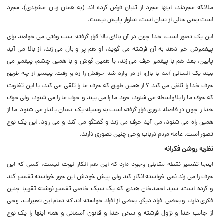
ملائکه مجردند، اینها مجرد از تنبان فرض کرده اند (‌به همان زبان مشهدى)، مجرد
است یعنى خالى از تنبان است، شلوار پایش نیست.
این یک تصور است، خدا چون در آن بالاى بالا قرار گرفته است وقتى مى خواهد براى
پیغمبرش خبر دهد به آن فرشته مى گوید، او هم پر و بال مى زند، از بالا مى آید
پایین، بعد هم با پیغمبر حرف مى زند، با همین گوش و با همین چشم، پیغمبر مى
بیند یک انسانى آمد با بال، از در وارد شد حرفش را زد و رفت. پیغمبر از چه طریق
حرف خدا را تلقى مى کند ؟ از همین طریق که حرف ما را تلقى مى کند، با این تفاوت
که حرف ما را بلاواسطه مى شنود، خود ما را مى بیند و حرف ما را مى شنود، ولى حرف
خدا را چون در فاصله دورى قرار گرفته است به وسیله یک انسان بالدار مى شنود اما از
همین راه مى شنود، مى آید حرف مى زند و گفتگو مى کند و مى رود. این یک نوع
تصور است. عامه مردم درباب وحى چنین تصورى دارند.
نظریه روشن فکرانه
اینجا تفسیر نقطه مقابلى وجود دارد که این هم انکار نبوت نیست، کسى که این
حرف را مى زند نمى خواسته انکار کند ولى پیش خودش این جور خواسته تفسیر کند
و کرده است. سید احمدخان هندى که یک سبک خاصى تفسیر نوشته تقریبا چنین
فکرى دارد، و بعضى افراد دیگر. بعضى از افراد خواسته اند که تمام این تعبیرات، وحى
از جانب خدا و نزول فرشته و سخن خدا و قانون آسمانى و همه اینها را یک نوع