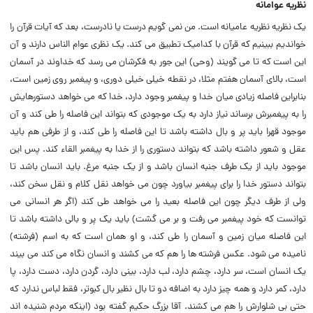
نظریه عوامانه
یک نظریه نظریه عامیانه است. من نمى گویم درست یا نادرست، بعد که آیات قرآن را
خواندیم ببینیم که قرآن با کدامیک تطبیق مى کند. یک نظرى عوام الناس دارند و آن
این است که تا مى گویند (‌وحى) این جور به فکرشان مى رسد که خداوند در آسمان
است، بالاى آسمان هفتم مثلا، در نقطه خیلى خیلى دورى، و پیغمبر روى زمین است،
بنابراین فاصله زیادى میان خدا و پیغمبر وجود دارد، خدا که مى خواهد دستورهایش
را به پیغمبرش برساند نیاز دارد به یک موجودى که بتواند این فاصله را طى کند و آن
موجود قهرا باید پر و بال داشته باشد تا این فاصله را طى کند، و از طرفى هم باید
عقل و شعور داشته باشد که بتواند دستورى را از خدا به پیغمبر القاء کند. پس این
موجود باید از یک طرف جنبه انسان باشد و از یک جنبه مرغ. باید انسان باشد تا
بتواند دستور خدا را براى پیغمبر بیاورد چون مى خواهد نقل کلام و نقل سخن کند،
ولى از طرف دیگر چون این فاصله بعید را مى خواهد طى کند (‌اگر هر انسانى مى
توانست که خود پیغمبر مى رفت و بر مى گشت) باید یک پر و بالى داشته باشد تا
این فاصله میان زمین و آسمان را طى کند، و او همان است که به اسم (‌فرشته)
نامیده مى شود. عکس فرشته ها را هم که مى کشند و انسان نگاه مى کند مى بیند
یک انسان است، سر دارد، چشم دارد، لب دارد، بینى دارد، گردن دارد، دست دارد، پا
دارد، کمر دارد و همه چیز دارد به اضافه دو تا بال نظیر بال کبوتر، فقط لباس ندارد که
حتى بى شلوارش را هم مى کشند. آقا بزرگ حکیم گفته بود (‌اینکه مردم شنیده اند