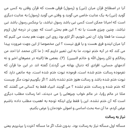
آیا در اصطلاح قرآن میان (‌نبى) و (‌رسول) فرقى هست که قرآن وقتى به کسى مى
گوید (‌نبى) به یک عنایت خاصى مى گوید و وقتى مى گوید (‌رسول) به عنایت دیگرى
است که احیانا ممکن است کسى نبى باشد رسول نباشد، یا برعکس رسول باشد نبى
نباشد، چنین چیزى هست یا نه ؟ این هم بحثى است که چون در درجه اول لزوم
نیست ما فعلا وارد آن نمى شویم، اگر لازم بود روى این جهت هم بحث مى کنیم که
آیا میان ایندو فرق هست و یا فرق نیست ؟ این مخصوصا از این جهت ضرورت پیدا
مى کند که در آیه ختم نبوت، ما به این تعبیر داریم که: (‌ ما کان محمد ابا احد من
رجالکم و لکن رسول الله و خاتم النبیین) (۲). بعضى ها (‌البته در عصرهاى اخیر و نه
آدمهاى حسابى، افرادى که دنبال بهانه مى گردند) گفته اند در این جا قرآن که
نفرموده رسالت ختم شده است، فرموده نبوت ختم شده است، چه مانعى دارد که
نبوت ختم شده باشد و رسالت هنوز ختم نشده باشد ؟ اگر بگوییم نبوت مگر چیست
که ختم شده و رسالت ختم نشده ؟ مى گویند انبیاء فقط به کسانى مى گفتند که
مثلا در عالم رؤیا، در عالم خواب چیزهایى را مى دیدند، اما رسالت مطلب دیگرى
است که آن ختم نشده. این را فقط براى اینکه توجه به اهمیت مطلب داده باشیم
عرض کردم. ما آن سه بحث اساسى و اصولى خودمان را عرض بکنیم.
نیاز به رسالت
مسأله اول مسأله نیاز به رسالت بود. بدون شک اگر ما مسأله آخرت را بپذیریم یعنى