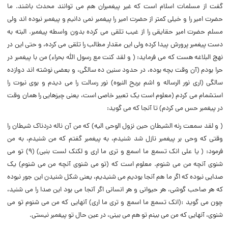
گفت از مسلمات اسلام است که غیر پیغمبران هم مى توانند محدث باشند. ما
حضرت امیر را و خیلى کمتر از حضرت امیر را پیغمبر نمى دانیم و پیغمبر نبوده اند ولى
مسلم حضرت امیر حقایقى را از غیب تلقى مى کرده بدون واسطه پیغمبر. البته به
دست پیغمبر پرورش پیدا کرده ولى این مقدار مطالب را تلقى مى کرده، و حتى این در
نهج البلاغه هست که مى فرماید: (‌ و لقد کنت مع رسول الله بحراء) من با پیغمبر در
حرا بودم (‌آن وقت بچه بوده، در حدود سنین ده سالگى، و بعضى نوشته اند دوازده
سالگى (‌ارى نور الرساله و اشم بریح النبوه) نور رسالت را مى دیدم و بوى نبوت را
استشمام مى کردم (‌معلوم است یک تعبیر خاصى است، یعنى چیزهایى را همان وقت
در پیغمبر حس مى کردم) تا آنجا که مى گوید:
(‌ و لقد سمعت رنه الشیطان حین نزول الوحى الیه) که من آن ناله دردناک شیطان را
وقتى که وحى بر پیغمبر نازل شد شنیدم، به پیغمبر گفتم که من شنیدم، به من
فرمود: (‌ یا على انک تسمع ما اسمع و ترى ما ارى و لکنک لست بنبى) (‌۹) تو مى
شنوى آنچه من مى شنوم. معلوم است که (‌تو مى شنوى آنچه من مى شنوم) یک
صدایى نبوده که اگر ما هم آنجا بودیم مى شنیدیم، یعنى شکل شنیدن این جور نبوده
که هر صاحب گوشى، هر حیوانى و هر انسانى اگر آنجا مى بود این صدا را مى شنید،
چون مى گوید :(‌انک تسمع ما اسمع و ترى ما ارى) آنهایى که من مى شنوم تو مى
شنوى، آنهایى که من مى بینم تو هم مى بینى، در عین حال تو پیغمبر نیستى.