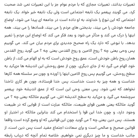
تعبیرات بدانند، تعبیرات مجازى که با مردم عوام جز با این تعبیرات نمى شد صحبت
کرد. مى گویند پیغمبر یک نابغه اجتماعى است ولى یک نابغه خیر خواه. یک نابغه
اجتماعى که این نبوغ را خداوند به او داده است در جامعه اى پیدا مى شود، اوضاع
جامعه خودش را مى بیند، بدبختى هاى مردم را مى بیند، فسادها را مى بیند، همه
اینها را درک مى کند و متأثر مى شود و بعد فکر مى کند که اوضاع این مردم را تغییر
بدهد. با نبوغى که دارد یک راه صحیح جدیدى براى مردم بیان مى کند. مى گوییم
پس وحى یعنى چه ؟ روح الامین و روح القدس یعنى چه ؟ مى گوید روح القدس
همان روح باطن خودش است، عمق روح خودش است که به او الهام مى کند، از باطن
خود الهام مى گیرد نه از جاى دیگرى. چون از عمق روحش این اندیشه ها مىآید به
سطح روحش، مى گوییم پس روح الامین اینها را آورده و چون سر سلسله همه کارها
خداست و همه چیز به دست خداست، پس خدا فرستاده، چون هر کارى تاخدا
نخواهد که نمى شود. پس معنى وحى این است که از عمق اندیشه خود پیغمبر
سرچشمه مى گیرد و مىآید به سطح اندیشه اش. مى گوییم ملائکه یعنى چه ؟ مى
گوید ملائکه یعنى همین قواى طبیعت، ملائکه عبارت است از قوایى که در طبیعت
وجود دارد، و چون خدا این قوا را استخدام مى کند بنابراین ملائکه در اختیار او
هستند. پس دین یعنى چه ؟ مى گوید چون این قوانینى که او وضع کرده است واقعا
قوانین صحیح و صالحى است و براى سعادت اجتماع مفید است پس دین است، از
جانب خداست و ما چیز دیگرى نمى خواهیم. خلاصه تمام آنچه که درباب رابطه