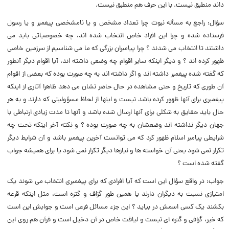
داند منطبق نیست. با این حرف هم منطبق نیست.
سؤال: راجع به مسأله نبوت چرا تعداد مشخص و یا نامشخصى پیغمبر و یا رسول
فرستاده شده و چرا این افراد خاص انتخاب شده اند، چه خصوصیاتى باید مى
داشتند تا انتخاب مى شدند ؟ چرا پیامبران بزرگى که ما مى شناسیم از سرزمین خاصى
ظهور کرده اند ؟ و دیگر اینکه سایر اقوام چه وضعى داشته اند، آیا اقوام دیگر آنطور
که گفته شده پیغمبر داشته اند و اگر داشته اند به چه صورت بوده که بعضى از اقوام
آن طورى که تاریخ و حتى مشاهده در حال حاضر نشان مى دهد ظاهرا آثارى از اینکه
پیغمبرى براى آنها ظهور کرده باشد نیست و اینها از لحاظ مسؤولیتى که دارند و به هر
حال باید حقایق به شکلى براى آنها ارسال شده باشد و آنها تا مدت زیادى ارتباطى با
جهان دیگر نداشته اند وضعشان به چه صورت بوده ؟ و نکته آخر اینکه تحت چه
شرایطى پیامبر اسلام ظهور کرد که مى توانست آخرین پیغمبر باشد و آن شرایط دیگر
تکرار نمی شود یعنى آن خواسته ها و نیازها دیگر تکرار نمى شود یا براى همیشه جواب
گفته شده است ؟
جواب: در واقع سؤال این است که آیا افرادى که براى پیغمبرى انتخاب مى شوند یک
امتیازى نسبت به دیگران دارند یا همین طور گزاف و گتره است، مثل اینکه قرعه
بکشند یک کسى اسمش در بیاید ؟ این جزء مسائل فرعى است و جوابش این است
که خیر، گزافى و گتره اى نیست و لیاقت خاص در آن دخیل است و قرآن هم روى این