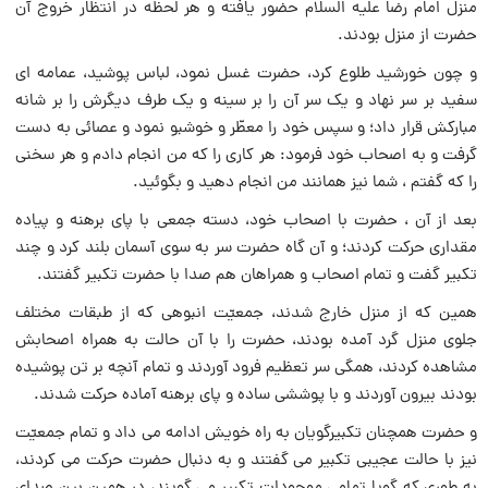
منزل امام رضا علیه السلام حضور یافته و هر لحظه در انتظار خروج آن
حضرت از منزل بودند.
و چون خورشید طلوع کرد، حضرت غسل نمود، لباس پوشید، عمامه اى
سفید بر سر نهاد و یک سر آن را بر سینه و یک طرف دیگرش را بر شانه
مبارکش قرار داد؛ و سپس خود را معطّر و خوشبو نمود و عصائى به دست
گرفت و به اصحاب خود فرمود: هر کارى را که من انجام دادم و هر سخنى
را که گفتم ، شما نیز همانند من انجام دهید و بگوئید.
بعد از آن ، حضرت با اصحاب خود، دسته جمعى با پاى برهنه و پیاده
مقدارى حرکت کردند؛ و آن گاه حضرت سر به سوى آسمان بلند کرد و چند
تکبیر گفت و تمام اصحاب و همراهان هم صدا با حضرت تکبیر گفتند.
همین که از منزل خارج شدند، جمعیّت انبوهى که از طبقات مختلف
جلوى منزل گرد آمده بودند، حضرت را با آن حالت به همراه اصحابش
مشاهده کردند، همگى سر تعظیم فرود آوردند و تمام آنچه بر تن پوشیده
بودند بیرون آوردند و با پوششى ساده و پاى برهنه آماده حرکت شدند.
و حضرت همچنان تکبیرگویان به راه خویش ادامه مى داد و تمام جمعیّت
نیز با حالت عجیبى تکبیر مى گفتند و به دنبال حضرت حرکت مى کردند،