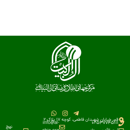
قم، خیابان شهیدان فاطمی، کوچه 17 پلاک 2
info@al-
02537745111
نهج