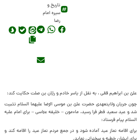
تاریخ و
سیره امام
رضا
علىّ بن ابراهیم قمّى ، به نقل از یاسر خادم و ریّان بن صلت حکایت کند:
چون جریان ولایتعهدى حضرت علىّ بن موسى الرّضا علیهما السلام تثبیت
شد و عید سعید فطر فرا رسید، ماءمون – خلیفه عبّاسى – براى امام علیه
السلام پیام فرستاد:
براى اقامه نماز عید آماده شود و در جمع مردم نماز عید را اقامه کند و
براى ایشان خطبه و سخنرانى نماید.