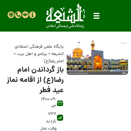
پایگاه علمی فرهنگی اعتقادی
الشیعه
»
پیامبر و اهل بیت
»
امام رضا(ع)
باز گرداندن امام
رضا(ع) از اقامه نماز
عید فطر
1400-09-
03
738
بازدید
وقت نماز
,