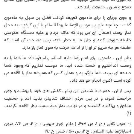
به طورى که گویا تمامى موجودات تکبیر مى گویند، در همین بین صداى
تضرّع و شیون جمعیّت بلند شد.
و چون جریان را براى ماءمون تعریف کردند، فضل بن سهل به ماءمون
گفت : چنانچه علىّ بن موسى الرّضا علیهما السلام با این کیفیّت به محلّ
نماز برسد، احتمال آن مى رود که عامّه مردم بر علیه دستگاه حکومتى
خلیفه شورش کنند و جان ما به خطر افتد، پس مصلحت آن است که
خلیفه هر چه سریع تر او را از ادامه حرکت به سوى نماز باز دارد.
بنابر این ، ماءمون براى امام رضا علیه السلام پیام فرستاد: ما شما را به
زحمت انداختیم و خسته شده اید، ما دوست نداریم که وجود شما
صدمه اى ببیند، شما بازگردید و همان کسى که همیشه نماز را اقامه مى
کرده است اکنون انجام خواهد داد.
پس از آن ، حضرت با شنیدن این پیام ، کفش هاى خود را پوشید و چون
مراجعت نمود، و در بین مردم اختلاف شدیدى پدید آمد و جمعیّت
متفرّق و پراکنده گشتند؛ و در نهایت نماز عید سعید فطر اقامه نگردید.
(۱)
۱- اصول کافى : ج ۱، ص ۴۰۸، إ علام الورى طبرسى : ج ۲، ص ۷۶، عیون
اخبارالرّضا علیه السلام : ج ۲، ص ۱۵۰، ضمن ح ۲۱٫