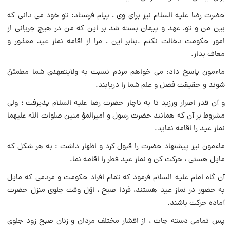
حضرت رضا علیه السلام نیز براى وى ، پیام فرستاد: تو خود مى دانى که
بین من و تو، عهد و پیمان بسته شد بر این که من در هیچ جریانى از
امور حکومت دخالت نکنم .بنابر این ، مرا از اقامه نماز عید معذور و
معاف بدار.
ماءمون پاسخ داد: مى خواهم مردم نسبت به ولایتعهدى شما مطمئنّ
شوند و حقیقت فضل و علم شما را دریابند.
و آن قدر اصرار ورزید تا به ناچار حضرت رضا علیه السلام پذیرفت ؛ ولى
مشروط بر آن که همانند حضرت رسول و امیرالمؤ منین صلوات اللّه علیهما
نماز عید را اقامه نماید.
ماءمون نیز پیشنهاد حضرت را قبول کرد و اظهار داشت : به هر شکل که
مایل هستى ، حرکت کن و نماز عید فطر را اقامه نما.
آن گاه امام علیه السلام فرمود که تمام افراد حکومت و مردمى که مایل
به حضور در نماز عید هستند، فردا صبح ، اوّل وقت جلوى منزل حضرت
آماده حرکت باشند.
پس تمامى دسته جات ، از اقشار مختلف مردان و زنان صبح زود جلوى