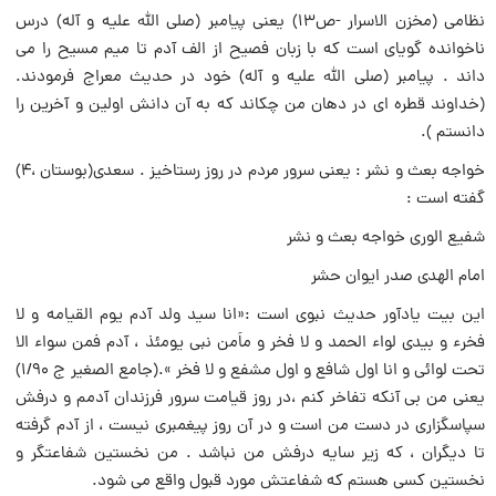
نظامی (مخزن الاسرار -ص۱۳) یعنی پیامبر (صلی الله علیه و آله) درس
ناخوانده گویای است که با زبان فصیح از الف آدم تا میم مسیح را می
داند . پیامبر (صلی الله علیه و آله) خود در حدیث معراج فرمودند.
(خداوند قطره ای در دهان من چکاند که به آن دانش اولین و آخرین را
دانستم ).
خواجه بعث و نشر : یعنی سرور مردم در روز رستاخیز . سعدی(بوستان ،۴)
گفته است :
شفیع الوری خواجه بعث و نشر
امام الهدی صدر ایوان حشر
این بیت یادآور حدیث نبوی است :«انا سید ولد آدم یوم القیامه و لا
فخرء و بیدی لواء الحمد و لا فخر و ماَمن نبی یومئذ ، آدم فمن سواء الا
تحت لوائی و انا اول شافع و اول مشفع و لا فخر ».(جامع الصغیر ج ۱/۹۰)
یعنی من بی آنکه تفاخر کنم ،در روز قیامت سرور فرزندان آدمم و درفش
سپاسگزاری در دست من است و در آن روز پیغمبری نیست ، از آدم گرفته
تا دیگران ، که زیر سایه درفش من نباشد . من نخستین شفاعتگر و
نخستین کسی هستم که شفاعتش مورد قبول واقع می شود.