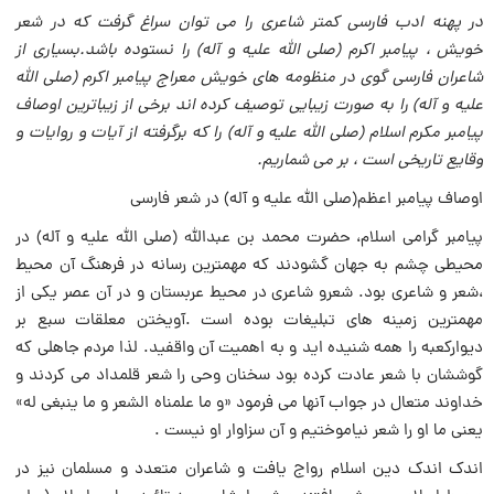
در پهنه ادب فارسی کمتر شاعری را می توان سراغ گرفت که در شعر
خویش ، پیامبر اکرم (صلی الله علیه و آله) را نستوده باشد.بسیاری از
شاعران فارسی گوی در منظومه های خویش معراج پیامبر اکرم (صلی الله
علیه و آله) را به صورت زیبایی توصیف کرده اند برخی از زیباترین اوصاف
پیامبر مکرم اسلام (صلی الله علیه و آله) را که برگرفته از آیات و روایات و
وقایع تاریخی است ، بر می شماریم.
اوصاف پیامبر اعظم(صلی الله علیه و آله) در شعر فارسی
پیامبر گرامی اسلام، حضرت محمد بن عبدالله (صلی الله علیه و آله) در
محیطی چشم به جهان گشودند که مهمترین رسانه در فرهنگ آن محیط
،شعر و شاعری بود. شعرو شاعری در محیط عربستان و در آن عصر یکی از
مهمترین زمینه های تبلیغات بوده است .آویختن معلقات سبع بر
دیوارکعبه را همه شنیده اید و به اهمیت آن واقفید. لذا مردم جاهلی که
گوششان با شعر عادت کرده بود سخنان وحی را شعر قلمداد می کردند و
خداوند متعال در جواب آنها می فرمود «و ما علمناه الشعر و ما ینبغی له»
یعنی ما او را شعر نیاموختیم و آن سزاوار او نیست .
اندک اندک دین اسلام رواج یافت و شاعران متعدد و مسلمان نیز در