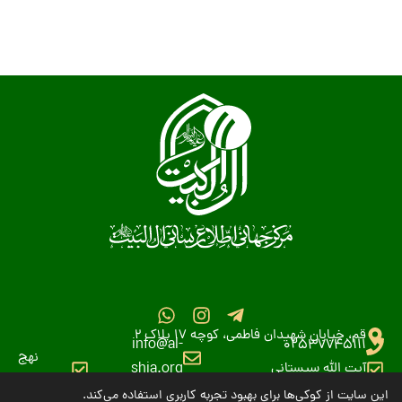
قم، خیابان شهیدان فاطمی، کوچه 17 پلاک 2
info@al-
02537745111
نهج
آیت الله سیستانی
shia.org
البلاغه
این سایت از کوکی‌ها برای بهبود تجربه کاربری استفاده می‌کند.