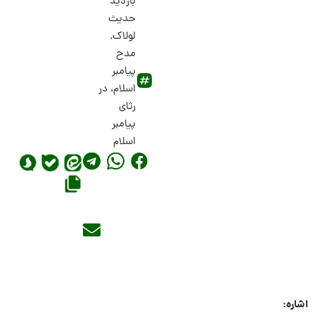
بازدید
حدیث
لولاک
,
مدح
پیامبر
اسلام، در
رثای
پیامبر
اسلام
اشاره: