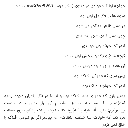
خواجه لولاک: مولوی در مثنوی (دفتر دوم ، ۹۷۱تا۹۷۴)گفته است:
میوه ها در فکر دل اول بود
در عمل ظاهر به آخر می شود
چون عمل کردی،شجر بنشاندی
اندر آخر حرف اول خواندی
گرچه شاخ و برگ و بیخش اول است
آن همه از بهر میوه مرسل است
پس سری که مغز آن افلاک بود
اندر آخر خواجه لولاک بود
یعنی رازی که مغز و زبده افلاک بود و ابتدا در فکر باغبان وجود پدید
آمد(تعبیر با مسامحه است) سرانجام آن راز نهان،وجود حضرت
پیامبراکرم(صلی الله علیه و آله)بود که حدیث لولاک به آن سرور خطاب
می کند که «لولاک لما خلقت الافلاک» ای پیامبر اگر تو نبودی افلاک را
خلق نمی کردم.