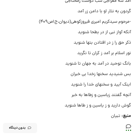
آمد شه معراجی شب دوست زمحتاجی
گردون به نثار او با دامن زر آمد
-مرحوم سیدکریم امیری فیروزکوهی(دیوان،ج۱ص۴۰۹)
آنکه آواز نبی از در بطحا شنوید
ذکر حق را ز در افتادن بتها شنوید
نور اسلام بر آمد ز کران تا نگرید
بانگ توحید در آمد به جهان تا شنوید
بس شنیدید سخنها زخدا بی خبران
اینک آیید و سخنهای خدا را شنوید
آنچه گفتند زیاسین و زطاها به خبر
گوش دارید و ز یاسین و ز طاها شنوید
منبع:
تبیان
بدون دیدگاه