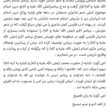
محیط اسلامی پرورش یافتند و شعر ایشان مورد تائید پیامبر اسلام (صلی
الله علیه و آله) قرار گرفت و مدح پیامبر(صلی الله علیه و آله)و دین اسلام
موضوع اصلی شعر شاعران مسلمان در دهه های اولیه رواج دین اسلام
شد.ایرانیان نیز با پذیرش اسلام خدمت شایانی به این بعد مهم تبلیغی
کردند. در پهنه ادب فارسی کمتر شاعری را می توان سراغ گرفت که در شعر
خویش ، پیامبر اکرم (صلی الله علیه و آله) را نستوده باشد.بسیاری از
شاعران فارسی گوی در منظومه های خویش معراج پیامبر اکرم (صلی الله
علیه و آله) را به صورت زیبایی توصیف کرده اند برخی از زیباترین اوصاف
پیامبر مکرم اسلام (صلی الله علیه و آله) را که برگرفته از آیات و روایات و
وقایع تاریخی است ، بر می شماریم :
امی گویا :کنایه از حضرت محمد (صلی الله علیه و آله) و اشاره به آیه ۱۵۸
سوره اعراف دارد که: «فامنو ا باالله و رسوله النبی الامی الذی یومن بالله و
کلماته…» «به خداوند و پیامبر درس نا خوانده ای که به خداوند و
کلمات او ایمان آورده ، ایمان آورید» برخی نیز امی را منسوب به ام القرای
یعنی مکه داشته اند .
امی گویا به زبان فصیح
از الف آدم و میم مسیح