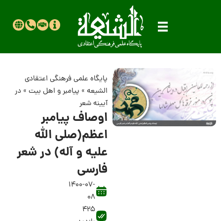
پایگاه علمی فرهنگی اعتقادی
الشیعه
»
پیامبر و اهل بیت
»
در
آیینه شعر
اوصاف پیامبر
اعظم(صلی الله
علیه و آله) در شعر
فارسی
1400-07-
08
425