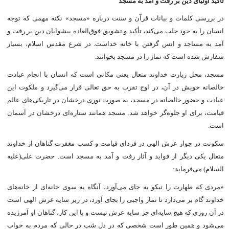
تأکید اولیاى دین بر رفت و آمد به مسجد
در بررسى کلمات و بیانات قرآن و سنت درباره «مسجد» نکته مهمى که توجه
انسان را به خود جلب می‌کند، تأکید و تشویق فوق‌العاده پیشوایان دین بر رفت و
آمد به مساجد و انس گرفتن با خانه خداست. در شرع مقدس اسلام، بسیار
سفارش شده است که نماز را در مسجد بخوانند.
مسجد، محل زیارت خداوند متعال یعنى مکانى است که انسان با انجام عبادت
خالصانه خویش در آن، در اوج تقرب به حق تعالى قرار می‌گیرد و ملکوت این
عبادت و حضور خالصانه در مسجد، به صورت نورى درخشان در تاریکی‌هاى عالم
قیامت، براى او جلوه‌گر خواهد شد. مسجد همانند ستاره‌اى درخشان در آسمان
است.
سکونت در جوار عرش الهى در فرداى قیامت و کسب مغفرت گناهان از خداوند
متعال یکى دیگر از فواید و آثار رفت و آمد به مسجد است. حضرت على(علیه
السلام) می‌فرماید:
«مردی که طهارت را نیکو به جاى می‌آورد، آنگاه به سوى خانه‌اى از خانه‌هاى
خداوند گام بر می‌دارد تا نماز واجبى را بجاى آورد، در زیر سایه عرش الهى است
در آن روزى که هیچ سایه‌اى جز سایه عرش نیست و با این کار، گناهان او آمرزیده
می‌شود و همین طور است شخصى که در دل شب در حالى که مردم به خواب