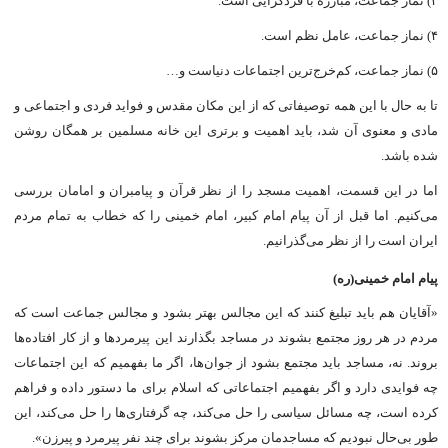
۳) نماز جماعت، مبارزه با فردگرایى است.
۴) نماز جماعت، عامل نظم است.
۵) نماز جماعت، کم‌خرج‌ترین اجتماعات دنیاست و…
تا به حال با این همه توصیفاتى که از این مکان مقدس و فواید فردى و اجتماعى و
مادى و معنوى آن شد، باید اهمیت و برترى این خانه مسلمین بر همگان روشن
شده باشد.
اما در این قسمت، اهمیت مسجد را از نظر قرآن و پیامبران و امامان بررسى
می‌کنیم. اما قبل از آن پیام امام کبیر، امام خمینى را که خطاب به تمام مردم
ایران است را از نظر می‌گذرانیم.
پیام امام خمینى(ره)
«آقایان هم باید تبلیغ کنند که این مجالس بهتر بشود و مجالس جماعت است که
مردم در هر روز مجتمع بشوند در مساجد بگذارند این پیرمردها و از کار افتاده‌ها
بروند. نه، مساجد باید مجتمع بشود از جوان‌ها، اگر ما بفهمیم که این اجتماعات
چه فوایدى دارد و اگر بفهمیم اجتماعاتى که اسلام براى ما دستور داده و فراهم
کرده است، چه مسائل سیاسی را حل می‌کند، چه گرفتاری‌ها را حل می‌کند، این
طور بی‌حال نبودیم که مساجدمان مرکز بشوند براى چند نفر پیرمرد و پیرزن».