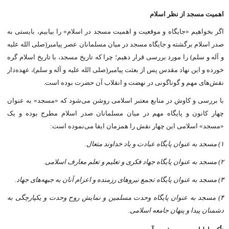
اهمیت مسجد از نظر اسلام
اگر بخواهیم «جایگاه و موقعیت و اهمیت مسجد در اسلام» را بیابیم، بایستى به
صدر اسلام برگشته و جایگاه مسجد در میان مسلمانان عصر پیامبر(صلی الله علیه
و آله و سلم) را مورد بررسى قرار دهیم؛ چرا که تاریخ مسجد، با تاریخ اسلام گره
خورده و این نهاد مقدس پس از بعثت پیامبر(صلی الله علیه و آله و سلم)، عهده‌دار
نقش‌هاى مهم و گوناگونى در نهضت و انقلاب آن حضرت بوده است.
با بررسى و کاوش در منابع معتبر اسلامى روشن می‌شود که «مسجد» به عنوان
چهار کانون و پایگاه مهم در میان مسلمانان صدر اسلام مطرح بوده و یک
«مسجد» اسلامى این چهار نقش را همزمان ایفا می‌نموده است:
۱) مسجد به عنوان پایگاه عبادت و یاد خداوند متعال.
۲) مسجد به عنوان پایگاه جهاد فکرى و تعلیم و تعلم معارف اسلامی.
۳) مسجد به عنوان پایگاه تجمع نیروهاى رزمنده و اعزام آنان به جبهه‌هاى جهاد.
۴) مسجد به عنوان پایگاه وحدت مسلمین و نمایش روح وحدت و یکپارچگى به
دشمنان پیدا و پنهان جامعه اسلامی
.