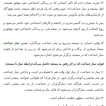
۲) تجربه نشان داده که اکثر کسانى که در زندگى اجتماعى خود موفق هستند،
اهل مسجد و نماز جماعت‌اند؛ چون وقتى که یک فردى اهل مسجد باشد، هیچ گاه
از نارسایی‌هاى مادی مأیوس نمی‌شود و دست خدا را لابه‌لاى همه امور می‌بیند؛
پس با بینش و دید گسترده‌تری در جامعه و کارهاى اجتماعى خود حاضر می‌شود و
روح کسالت از وى گرفته می‌شود. در نتیجه فرد، در زندگى اجتماعى خود موفق‌تر
می‌شود.
۳) وقتى انسان به مسجد می‌رود و نماز جماعت می‌گذارد، همین
نماز جماعت
منشأ بسیارى از برکات و پاداش براى او می‌شود که در زیر به تعدادى از فواید
نماز جماعت که در مسجد برگزار می‌شود اشاره می‌شود:
فواید نماز جماعت که در اثر رفتن به مسجد حاصل می‌آید:(رابطه نماز با مسجد)
۱) نماز به جماعت، از نماز اول وقت هم با فضیلت‌تر است و پاداش نماز جماعت
هر چند مختصر و کوتاه برگزار شود، از نماز فرادا که طولانى بخوانند، بیشتر است.
در حدیث است: هرگاه عدد نمازگزاران در جماعت، از ده نفر بیشتر باشد،
پاداشى نصیب نمازگزاران می‌شود که قابل بیان و شماره نیست.
۲) نماز جماعت، مظهر عظمت اسلام است.