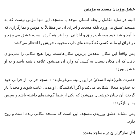
عشق ورزیدن مسجد به مؤمنین
البته در سایه تکامل رابطه انسان موحد با مسجد، این تنها مؤمن نیست که به
مسجد عشق می‌ورزد بلکه مسجد و اجزاى آن نیز متقابلاً به مؤمن و نمازگزارى که
با آمد و شد خود موجبات رونق و آبادانى او را فراهم کرده است، عشق می‌ورزد و
در فراق او مانند کسى که گم‌شده‌ای دارد، محبوب خویش را انتظار می‌کشد.
پس واقعاً این مکان، مقدس برترین مکان‌هاست، زیرا هیچ مکانى را نمی‌توان
یافت که آن مکان نسبت به کسى که وارد آن می‌شود علاقه داشته باشد و به او
عشق بورزد.
حضرت على(علیه السلام) در این زمینه می‌فرمایند: «مسجد خراب، از خرابى خود
به خداوند متعال شکایت می‌کند و اگر آبادکنندگان او مدتى غایب شوند و مجدداً باز
گردند، آن چنان خوشحال می‌شود که یکى از شما گم‌شده‌اى داشته باشد و سپس
به او بازگردد».
پس نشانه عشق ورزیدن مسجد، این است که مسجد مکانى زنده است و روح
دارد.
آثار نمازگزاران در مساجد متعدد