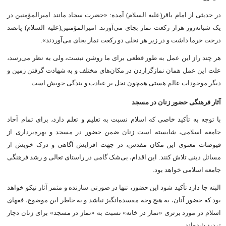
در حدیثى از امام باقر(علیه السلام) آمده: «حضرت سجاد مانند امیرالمؤمنین در
یک شبانه‌روز هزار رکعت نماز بجاى می‌آورند. امیرالمؤمنین(علیه السلام) پانصد
درخت خرما داشت و در زیر هر نخلی دو رکعت نماز بجاى می‌آوردند».
هر چند راز این عمل به طور قطعى براى ما روشن نیست، ولى به نظر می‌رسد،
علت این عمل همان نمازگزاردن در مکان‌هاى مختلف و به شهادت گرفتن زمین و
دیگر موجودات عالم هستی همچون نخل بر عبادت و بندگى خویش است.
آثار فرهنگى حضور زنان در مسجد
با توجه به تأکید خاصى که اسلام نسبت به تعلیم و تعلم دارد، براى تمام آحاد
جامعه اسلامی، شایسته است زنان ضمن حضور در مسجد و بهره‌بردارى از
فیوضات معنوى این مکان مقدس، در جهت افزایش آگاهى و درک خویش از
مسائل دینى تلاش کنند. این اقدام، بی‌شک گامى در راستاى تعالى و رشد فرهنگى
جامعه اسلامى خواهد بود.
البته جا دارد تأکید شود این حضور، تنها در صورتى سازنده و مثمر آثار نیکو خواهد
بود که حضور آنان، به هیچ وجه مفسده‌انگیز نباشد و به خاطر این موضوع، فقهاى
اسلام در مورد برترى «نماز در خانه» نسبت به «نماز در مسجد» براى زنان دچار
تردید شده‌اند.