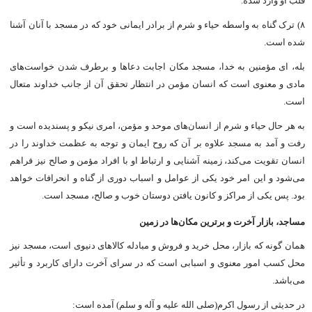
قلب او وارد شده.
۸) ترک گناه به واسطه حیاء و شرم از برادر ایمانى خود که در مسجد با آنان آشنا
شده است.
بله، اى مؤمنین به خدا، مسجد مکان اجابت دعاها و برطرف شدن خواست‌هاى
مادى و معنوى است که انسان مؤمن در انتظار تحقق آن از جانب خداوند متعال
است.
به هر حال حیاء و شرم از انسان‌هاى موحد و مؤمن، امرى نیکو و پسندیده است و
رفت و آمد به مسجد علاوه بر آن که روح ایمان و توجه به عظمت خداوند را در
انسان تقویت می‌کند، زمینه آشنایى و ارتباط او با افراد مؤمن و صالح نیز فراهم
می‌شود و این امر خود یکى از عوامل و اسباب دورى از گناه و انحرافات خواهد
بود. پس یکى از مراکز و کانون یافتن دوستان خوب و صالح، مسجد است.
مساجد، بازار آخرت و برترین مکان‌ها در زمین
همان گونه که بازار، محل خرید و فروش و مبادله کالاهاى دنیوى است، مسجد نیز
محل کسب امور معنوى و اسبابى است که در سراى آخرت داراى کاربرد و تأثیر
می‌باشد.
در حدیثى از رسول اکرم(صلی الله علیه و آله و سلم) آمده است: