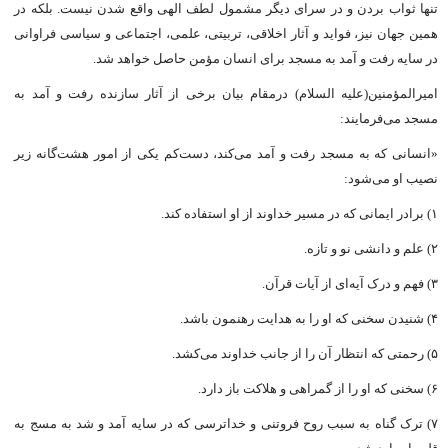
تنها ثواب بردن و در سراى دیگر مشمول لطف الهى واقع شدن نیست. بلکه در
همین جهان نیز، فواید و آثار اخلاقی، تربیتی، علمی، اجتماعى و سیاسى فراوانى
در سایه رفت و آمد به مسجد براى انسان مؤمن حاصل خواهد شد.
امیرالمؤمنین(علیه السلام) درمقام بیان برخى از آثار سازنده رفت و آمد به
مسجد می‌فرمایند:
«انسانی که به مسجد رفت و آمد می‌کند، دست‌کم یکى از امور هشت‌گانه زیر
نصیب او می‌شود:
۱) برادر ایمانى که در مسیر خداوند از او استفاده کند.
۲) علم و دانشى نو و تازه.
۳) فهم و درک آیه‌اى از آیات قرآن.
۴) شنیدن سخنى که او را به هدایت رهنمون باشد.
۵) رحمتى که انتظار آن را از جانب خداوند می‌کشد.
۶) سخنى که او را از گمراهى و هلاکت باز دارد.
۷) ترک گناه به سبب روح فروتنى و خداترسى که در سایه آمد و شد به مسج به