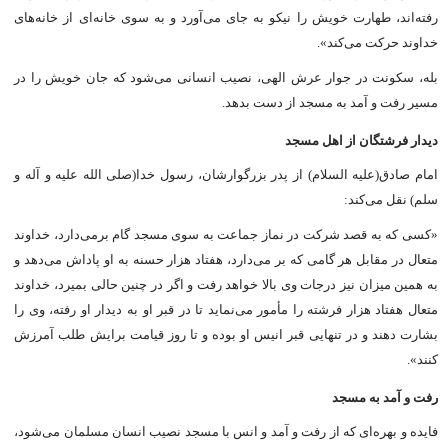
رفته‌اند، طهارت خویش را نیکو به جاى می‌آورد و به سوى خانه‌اى از خانه‌هاى
خداوند حرکت می‌کند».
بله، سکونت در جوار عرش الهى، نصیب انسانى می‌شود که جان خویش را در
مسیر رفت و آمد به مسجد از دست بدهد.
دیدار فرشتگان از اهل مسجد
امام صادق(علیه السلام) از پدر بزرگوارشان، رسول خدا(صلی الله علیه و آله و
سلم) نقل می‌کند:
«کسی که به قصد شرکت در نماز جماعت به سوى مسجد گام برمی‌دارد، خداوند
متعال در مقابل هر گامى که بر می‌دارد، هفتاد هزار حسنه به او پاداش می‌دهد و
به همین میزان نیز درجات وى بالا خواهد رفت و اگر در چنین حالى بمیرد، خداوند
متعال هفتاد هزار فرشته را مأمور می‌نماید تا در قبر او به دیدار او رفته، وى را
بشارت دهند و در تنهایی قبر انیس او بوده و تا روز قیامت برایش طلب آمرزش
کنند».
رفت و آمد به مسجد
فایده و بهره‌اى که از رفت و آمد و انس با مسجد نصیب انسان مسلمان می‌شود،