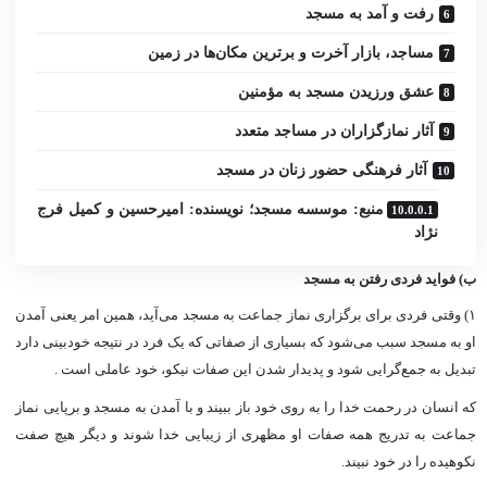
رفت و آمد به مسجد
مساجد، بازار آخرت و برترین مکان‌ها در زمین
عشق ورزیدن مسجد به مؤمنین
آثار نمازگزاران در مساجد متعدد
آثار فرهنگى حضور زنان در مسجد
منبع: موسسه مسجد؛ نویسنده: امیرحسین و کمیل فرج
نژاد
ب) فواید فردى رفتن به مسجد
۱) وقتی فردى براى برگزارى نماز جماعت به مسجد می‌آید، همین امر یعنى آمدن
او به مسجد سبب می‌شود که بسیارى از صفاتى که یک فرد در نتیجه خودبینى دارد
تبدیل به جمع‌گرایی شود و پدیدار شدن این صفات نیکو، خود عاملى است .
که انسان در رحمت خدا را به روی خود باز ببیند و با آمدن به مسجد و برپایى نماز
جماعت به تدریج همه صفات او مظهری از زیبایى خدا شوند و دیگر هیچ صفت
نکوهیده را در خود نبیند.