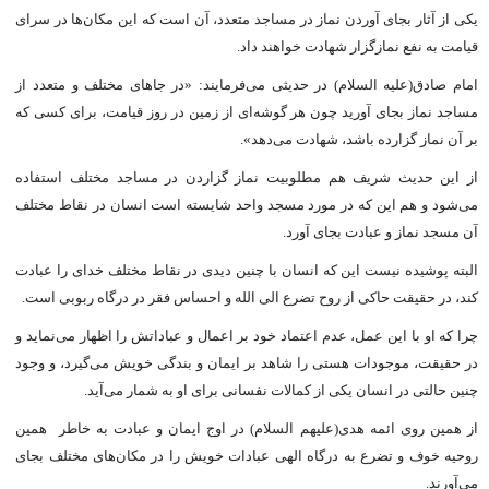
یکی از آثار بجاى آوردن نماز در مساجد متعدد، آن است که این مکان‌ها در سراى
قیامت به نفع نمازگزار شهادت خواهند داد.
امام صادق(علیه السلام) در حدیثى می‌فرمایند: «در جاهاى مختلف و متعدد از
مساجد نماز بجاى آورید چون هر گوشه‌اى از زمین در روز قیامت، براى کسى که
بر آن نماز گزارده باشد، شهادت می‌دهد».
از این حدیث شریف هم مطلوبیت نماز گزاردن در مساجد مختلف استفاده
می‌شود و هم این که در مورد مسجد واحد شایسته است انسان در نقاط مختلف
آن مسجد نماز و عبادت بجای آورد.
البته پوشیده نیست این که انسان با چنین دیدى در نقاط مختلف خداى را عبادت
کند، در حقیقت حاکى از روح تضرع الى الله و احساس فقر در درگاه ربوبى است.
چرا که او با این عمل، عدم اعتماد خود بر اعمال و عباداتش را اظهار می‌‌نماید و
در حقیقت، موجودات هستی را شاهد بر ایمان و بندگى خویش می‌گیرد، و وجود
چنین حالتى در انسان یکى از کمالات نفسانى براى او به شمار می‌آید.
از همین روى ائمه هدى(علیهم السلام) در اوج ایمان و عبادت به خاطر همین
روحیه خوف و تضرع به درگاه الهى عبادات خویش را در مکان‌هاى مختلف بجاى
می‌آورند.