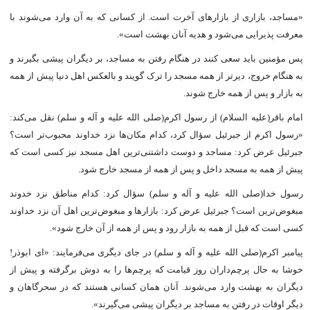
«مساجد، بازارى از بازارهاى آخرت است. از کسانى که به آن وارد می‌شوند با
معرفت پذیرایى می‌شود و هدیه آنان بهشت است».
پس مؤمنین باید سعى کنند در هنگام رفتن به مساجد، بر دیگران پیشى بگیرند و
به هنگام خروج، دیرتر از همه مسجد را ترک گویند و بالعکس اهل دنیا پیش از همه
به بازار و پس از همه خارج شوند.
امام باقر(علیه السلام) از رسول اکرم(صلی الله علیه و آله و سلم) نقل می‌کند:
«رسول اکرم از جبرئیل سؤال کرد، کدام مکان‌ها نزد خداوند محبوب‌تر است؟
جبرئیل عرض کرد: مساجد و دوست داشتنی‌ترین اهل مسجد نیز کسى است که
پیش از همه به مسجد داخل و پس از همه از مسجد خارج شود.
رسول خدا(صلی الله علیه و آله و سلم) سؤال کرد: کدام مناطق نزد خدوند
مبغوض‌ترین است؟ جبرئیل عرض کرد: بازارها و مبغوض‌ترین اهل آن نزد خداوند
کسى است که قبل از همه به بازار رود و پس از همه از آن خارج شود».
پیامبر اکرم(صلی الله علیه و آله و سلم) در جاى دیگرى می‌فرمایند: «اى ابوذر!
خوشا به حال پرچم‌داران روز قیامت که پرچم‌ها را به دوش برگرفته و پیش از
دیگران به بهشت وارد می‌شوند. آنان همان کسانى هستند که در سحرگاهان و
دیگر اوقات در رفتن به مساجد بر دیگران پیشى می‌گیرند».