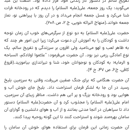
تفریح سالم در دستور کار زندگی خود قرار داده بود. اشعث بن عبد
می‌گوید: یک روز جمعه، علی‌(علیه السلام) را دیدم که در رودخانه فرات
شنا می‌کرد و غسل جمعه انجام می‌داد و در آن روز با پیراهنی نو، نماز
جمعه خواند.(منهاج البرائه خویی، ج ۲، ص ۲۰۸).
حضرت علی‌(علیه السلام) به دو نوع از سرگرمی‌های خوب آن زمان توجه
داشت و کودکان را به آموزش آن دعوت می‌کرد؛ زیرا این امور هر چند که
به ظاهر لعب و لهو می‌نامید ولی افزون بر سرزندگی و تفریح سالم، یک
نوع آمادگی رزمی نیز بود. آن حضرت می‌فرمود: “علـِّموا اولادکم، السباحه
و الرمایه؛ به کودکان و نوجوانان خود، شنا و تیراندازی بیاموزید.(فروغ
کافی، ج۶، ص ۴۷، ح ۴).
آن حضرت هنگامی که برای جنگ صفین می‌رفت، وقتی به سرزمین بلیخ
رسید در آن جا به لشکر فرمان استراحت داد. بلیخ جای خوش آب و
هوایی بود و رودخانه بزرگ و پر آبی هم داشت. مناظر زیبای آن سرزمین،
امام علی(علیه السلام) را مجذوب کرد و آن حضرت(علیه السلام) دستور
داد تا سپاهیان در آنجا مدتی بمانند و از آب و هوای دلنشین و گوارای آن
سامان بهره‌مند شوند و استراحت کنند تا این گونه روحیه پیدا کنند.
آن حضرت زمانی این فرمان برای استفاده هوای خوش آن سامان را