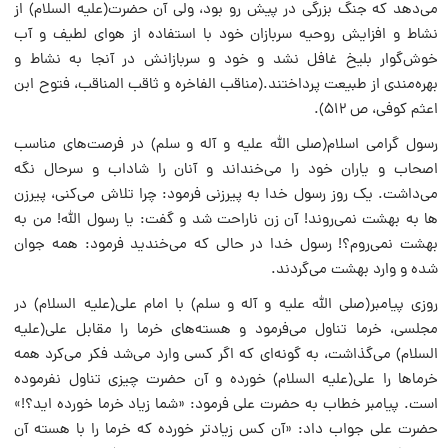
می‌دهد که جنگ بزرگی در پیش رو بود، ولی آن حضرت(علیه السلام) از
نشاط و افزایش روحیه سربازان خود با استفاده از هوای لطیف و آب
خوش‌گوار بلیخ غافل نشد و خود و سربازانش در آنجا به نشاط و
بهره‌مندی از طبیعت پرداختند.(مناقب الفاخره و ثاقب المناقب، فتوح ابن
اعثم کوفی، ص ۵۱۲).
رسول گرامی اسلام(صلی الله علیه و آله و سلم) در فرصت‌های مناسب
اصحاب و یاران خود را می‌خنداند و آنان را شاداب و سرحال نگه
می‌داشت. یک روز رسول خدا به پیرزنی فرمود: چرا تلاش می‌کنی، پیرزن
ها به بهشت نمی‌روند! آن زن ناراحت شد و گفت: یا رسول الله! من به
بهشت نمی‌روم؟! رسول خدا در حالی که می‌خندید فرمود: همه جوان
شده و وارد بهشت می‌گردند.
روزی پیامبر(صلی الله علیه و آله و سلم) با امام علی‌(علیه السلام) در
مجلسی، خرما تناول می‌فرمود و هسته‌های خرما را مقابل علی‌(علیه
السلام) می‌گذاشت، به گونه‌ای که اگر کسی وارد می‌شد فکر می‌کرد همه
خرماها را علی‌(علیه السلام) خورده و آن حضرت چیزی تناول نفرموده
است. پیامبر خطاب به حضرت علی فرمود: «شما زیاد خرما خورده اید؟!»
حضرت علی جواب داد: «آن کس زیادتر خورده که خرما را با هسته آن