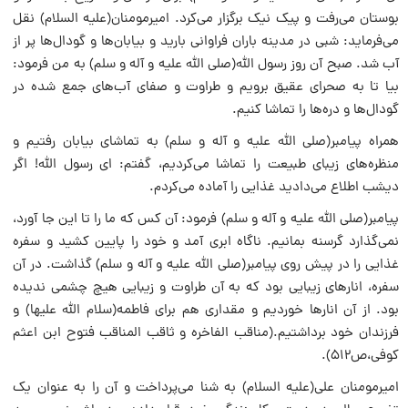
بوستان می‌رفت و پیک نیک برگزار می‌کرد. امیرمومنان(علیه السلام) نقل
می‌فرماید: شبی در مدینه باران فراوانی بارید و بیابان‌ها و گودال‌ها پر از
آب شد. صبح آن روز رسول الله(صلی الله علیه و آله و سلم) به من فرمود:
بیا تا به صحرای عقیق برویم و طراوت و صفای آب‌های جمع شده در
گودال‌ها و دره‌ها را تماشا کنیم.
همراه پیامبر(صلی الله علیه و آله و سلم) به تماشای بیابان رفتیم و
منظره‌های زیبای طبیعت را تماشا می‌کردیم، گفتم:‌ ای رسول الله! اگر
دیشب اطلاع می‌دادید غذایی را آماده می‌کردم.
پیامبر(صلی الله علیه و آله و سلم) فرمود: آن کس که ما را تا این جا آورد،
نمی‌گذارد گرسنه بمانیم. ناگاه ابری آمد و خود را پایین کشید و سفره
غذایی را در پیش روی پیامبر(صلی الله علیه و آله و سلم) گذاشت. در آن
سفره، انارهای زیبایی بود که به آن طراوت و زیبایی هیچ چشمی ندیده
بود. از آن انارها خوردیم و مقداری هم برای فاطمه(سلام الله علیها) و
فرزندان خود برداشتیم.(مناقب الفاخره و ثاقب المناقب فتوح ابن اعثم
کوفی،ص۵۱۲).
امیرمومنان علی(علیه السلام) به شنا می‌پرداخت و آن را به عنوان یک