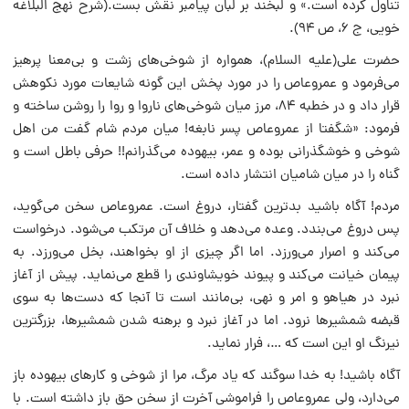
تناول کرده است.» و لبخند بر لبان پیامبر نقش بست.(شرح نهج البلاغه
خویی، ج ۶، ص ۹۴).
حضرت علی(علیه السلام)، همواره از شوخی‌های زشت و بی‌معنا پرهیز
می‌فرمود و عمروعاص را در مورد پخش این گونه شایعات مورد نکوهش
قرار داد و در خطبه ۸۴، مرز میان شوخی‌های ناروا و روا را روشن ساخته و
فرمود: «شگفتا از عمروعاص پسر نابغه! میان مردم شام گفت من اهل
شوخی و خوشگذرانی بوده و عمر، بیهوده می‌گذرانم!! حرفی باطل است و
گناه را در میان شامیان انتشار داده است.
مردم! آگاه باشید بدترین گفتار، دروغ است. عمروعاص سخن می‌گوید،
پس دروغ می‌بندد. وعده می‌دهد و خلاف آن مرتکب می‌شود. درخواست
می‌کند و اصرار می‌ورزد. اما اگر چیزی از او بخواهند، بخل می‌ورزد. به
پیمان خیانت می‌کند و پیوند خویشاوندی را قطع می‌نماید. پیش از آغاز
نبرد در هیاهو و امر و نهی، بی‌مانند است تا آنجا که دست‌ها به سوی
قبضه شمشیرها نرود. اما در آغاز نبرد و برهنه شدن شمشیرها، بزرگترین
نیرنگ او این است که …، فرار نماید.
آگاه باشید! به خدا سوگند که یاد مرگ، مرا از شوخی و کارهای بیهوده باز
می‌دارد، ولی عمروعاص را فراموشی آخرت از سخن حق باز داشته است. با