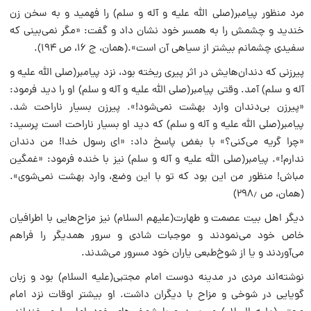
مرد منظور پیامبر(صلی الله علیه و آله و سلم) را فهمید و به سخن زن
خندید و چشمش را به همسر خود نشان داد و گفت: «مگر نمی‌بینی که
سفیدی چشمانم بیشتر از سیاهی آن است».(همان، ج ۱۶، ص ۱۹۴).
پیرزنی که دندان‌هایش در اثر پیری ریخته بود، نزد پیامبر(صلی الله علیه و
آله و سلم) آمد. وقتی پیامبر(صلی الله علیه و آله و سلم) او را دید فرمود:
«پیرزن بی‌دندان وارد بهشت نمی‌شود!». پیرزن بسیار ناراحت شد.
پیامبر(صلی الله علیه و آله و سلم) که دید او بسیار ناراحت است پرسید:
«چرا گریه می‌کنی؟» با بغض پاسخ داد: «ای رسول خدا! من دندان
ندارم!». پیامبر(صلی الله علیه و آله و سلم) نیز با خنده فرمود: «غمگین
مباش! منظور من این بود که تو با این وضع، وارد بهشت نمی‌شوی».
(همان، ص ۲۹۸٫)
دیگر اهل بیت عصمت و طهارت(علیهم السلام) نیز مزاح‌هایی با اطرافیان
خاص خود می‌نمودند و موجبات شادی و سرور همدیگر را فراهم
می‌آوردند و یا از شوخ‌طبعی یاران خود مسرور می‌شدند.
نوشته‌اند مردی در مدینه دوست امام مجتبی(علیه السلام) بود و زبان
گویایی در شوخی و مزاح با دیگران داشت. او بیشتر اوقات نزد امام