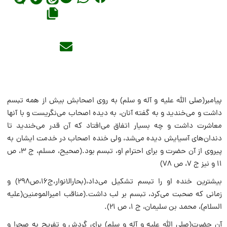
پیامبر(صلی الله علیه و آله و سلم) به روی اصحابش بیش از همه تبسم
داشت و می‌خندید و به گفته آنان، به دیده اصحاب می‌نگریست و با آنها
معاشرت داشت و چه بسیار اتفاق می‌افتاد که آن قدر می‌خندید تا
دندان‌های آسیایش دیده می‌شد، ولی خنده اصحاب در خدمت ایشان به
پیروی از آن حضرت و برای احترام او، تبسم بود.(صحیح، مسلم، ج ۳، ص
۱۱ و نیز ج ۷، ص ۷۸)
بیشترین خنده او را تبسم تشکیل مى‌داد،(بحارالانوار،ج۱۶،ص۲۹۸) و
زمانى که صحبت مى‌کرد، تبسم بر لب داشت.(مناقب امیرالمومنین(علیه
السلام)، محمد بن سلیمان، ج ۱، ص ۲۱).
آن حضرت(صلی الله علیه و آله و سلم) برای گردش و تفریح به صحرا و