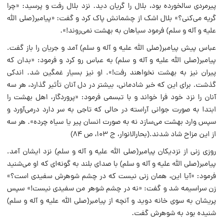
پیرمردی سالخورده بود، بلال را گریان دید. نزد بلال رفت و پرسید: «چرا
گریه می‌کنی؟» بلال اشک از چشمانش پاک کرد و گفت: «پیامبر(صلی الله
علیه و آله و سلم) فرمود سیاهان به بهشت نمی‌روند!».
عباس پیش پیامبر(صلی الله علیه و آله و سلم) آمد و جریان را باز گفت.
پیامبر(صلی الله علیه و آله و سلم) به عباس رو کرد و فرمود: «بدان که
پیران نیز به بهشت نخواهند رفت!». او نیز بسیار غمگین شد. اندکی
گذشت. برای این که خبر شادمانی، بیشتر در دل آنان تأثیر گذارد، هر سه
آنان را نزد خود فرا خواند و با تبسمی فرمود: «پروردگار، اهل بهشت را
ابتدا به صورت جوانی آراسته در حالی که تاجی به سر دارد درمی‌آورد و
سپس وارد بهشت می‌سازد نه به صورت انسان پیر یا سیاه چرده». هر سه
از این مزاح شاد شدند.(بحارالانوار، ج ۱۰۳، ص ۸۴)
روزی زنی از نزدیکان پیامبر(صلی الله علیه و آله و سلم) نزد ایشان آمد.
پیامبر(صلی الله علیه و آله و سلم) با صدای بلند به گونه‌ای که او می‌شنید
فرمود: «آیا این، همان زنی نیست که در چشم شوهرش سفیدی است؟»
زن سراسیمه شد و گفت: «نه در چشم شوهر من سفیدی نیست!» سپس
پریشان به سوی خانه دوید و آنچه از پیامبر(صلی الله علیه و آله و سلم)
شنیده بود به شوهرش گفت.