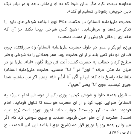
معاویه بیعت نکرد مگر بدان شرط که به او پاداش دهد و در برابر ترک
دین خویش، رشوه‌ای تسلیم او کند».
حضرت علی‌(علیه السلام) در حکمت ۴۵۰ نهج البلاغه شوخی‌های ناروا را
تذکر می‌دهد و می‌فرماید: «هیچ کس شوخی بیجا نکند جز آن که
مقداری از عقل خویش را از دست بدهد.»
روزی ابوبکر و عمر، دو طرف حضرت علی‌(علیه السلام) راه می‌رفتند، چون
قد آن دو نفر کمی بلندتر از آن حضرت بود، عمر جملاتی را به شوخی و طنز
مطرح کرد و خطاب به حضرت گفت: اَنت فی بَینِنَا کَنُونِ «لَنا». علی! تو در
میان ما، مثل حرف ” نون” در ” لنا” هستی. حضرت علی‌(علیه السلام)
بلافاصله پاسخ داد که: اِن لَم اَکُن اَنا اَنتُم «لا». یعنی اگر من نباشم، شما
چیزی نیستید چون “لا” یعنی “هیچ”.
– قبول هدیه حلوا و شوخی کردن: روزی یکی از دوستان امام علی‌(علیه
السلام) حلوایی تهیه کرد و از آن حضرت خواست تا تناول فرماید. امام
فرمود: مناسبت آن چیست؟ جواب داد: امروز نوروز است.(روز عید
است). حضرت از آن حلوا میل فرمود، خندید و چنین شوخی کرد که: اگر
می‌توانی همه روز را نوروز قرار ده.(شرح نهج البلاغه ابن ابی الحدید، ج
۱۱، ص ۲۷۴).