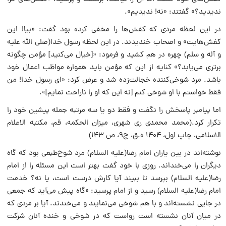
ندیدید؟» گفتند: «نه! ندیدیم».
در این لحظه مردی که کفش‌ها را مخفی کرده بود گفت: «بیا! این
کفش‌هایت» و اصحاب خندیدند. در این لحظه رسول خدا(صلی الله علیه
و آله و سلم) چهره در هم کشید و فرمود: «[خیال می‌کنید] مؤمن چگونه
برتری می‌یابد؟» کنایه از این که مؤمن باید همواره مواظب اعمال خود
باشد. مرد شوخی‌کننده خجالت‌زده شد و عرض کرد: «ای رسول خدا! من
فقط خواستم با او شوخی کنم [نه این که او را ناراحت نمایم]».
اما پیامبر پاسخش را نگفت و فقط دو یا سه مرتبه جمله پیشین خود را
تکرار کرد.(محمد محمدی ری شهری، میزان الحکمه، قم، مکتبه الاعلام
الاسلامی، چاپ اول، ۱۴۰۴ ه.ق، ج۹، ص ۱۴۳)
نوشته‌اند در بین یاران امام رضا(علیه السلام) مرد شوخ‌طبعی بود که گاه
دیگران را می‌خنداند. روزی با خود گفت بهتر است این مسئله را از امام
رضا(علیه السلام) بپرسد تا ببیند آیا کارش درست است، یا نه؟ خدمت
امام رضا(علیه السلام) رسید و از امام پرسید: «گاه پیش می‌آید که جمعی
در جایی نشسته‌اند و با هم شوخی می‌نمایند و می‌خندند. آیا بر مردی که
در میان آنان نشسته است رواست که در شوخی و خنده آنان شرکت