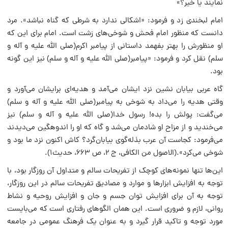
نمایند یا خیر؟»
امام لبخندی زد و فرمود: «اشکالی ندارد به شرطی که گناه نباشد». مرد
دانست که منظور امام فحش و شوخی‌های زشت است. امام برای این که
او منظورش را بهتر بفهمد داستانی از پیامبر اکرم(صلی الله علیه و آله و
سلم) نقل کرد و فرمود: «پیامبر(صلی الله علیه و آله و سلم) نیز این گونه
بود.
گاه عربی بیابان نشین نزد ایشان می‌آمد و هدیه‌ای برایشان می‌آورد و
وقتی هدیه را می‌داد به شوخی به پیامبر(صلی الله علیه و آله و سلم)
می‌گفت: پولش را بده! رسول خدا(صلی الله علیه و آله و سلم) نیز
می‌خندید و از مزاح او شادمان می‌شد و گاه که او را اندوهگین می‌دیدند
می‌فرمود: کجاست آن عرب بذله‌گوی بیابان‌گرد؟ کاش اکنون نزد ما بود و
شوخی می‌کرد».(الاصول من الکافی، ج ۲، ص ۶۶۳، حدیث۱).
این‌ها تنها نمونه‌های کوچک از تفریحات سالم و متداول آن روزگار بود، با
توجه به افزایش ابزارها و موارد و مصادیق تفریحات سالم در این روزگار،
توجه به آن برای افزایش توان جسم و جان و افزایش روحیه و نشاط
روانی، لازم و ضروری است. این همان الگوهای رفتاری است که می‌بایست
مورد توجه و تاکید قرار گیرد و به عنوان یک فرهنگ عمومی در جامعه