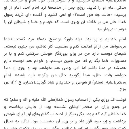
مجتبی(علیه السلام) می‌رسید و با شوخی‌های خود امام را می‌خنداند.
مدتی امام او را ندید. روزی پس از مدت‌ها نزد امام آمد. امام از او
پرسید: «حالت چه طور است؟» او آهی کشید و گفت: «ای فرزند رسول
خدا! حال من بر خلاف آن چیزی است که خودم و خدا و شیطان آن را
دوست می‌داریم»
امام خندید و پرسید: «چه طور؟ توضیح بده!» مرد گفت: «خدا
می‌خواهد من از او اطاعت کنم و معصیت کار نباشم، من چنین نیستم.
شیطان دوست دارد من در برابر پروردگار خویش سرکشی کنم و پا بر
دستورات خدا بگذارم اما من چنین نیستم. و خودم هم دوست دارم
همیشه در دنیا باشم اما این چنین هم نخواهم بود و روزی از دنیا
خواهم رفت. حال، شما بگویید حال من چگونه باید باشد». امام
مجتبی(علیه السلام) از شوخی او خندید و شاد گردید.(همان، ج ۴۴، ص
۱۱۰).
نوشته‌اند روزی یکی از اصحاب رسول خدا(صلی الله علیه و آله و سلم) که
در جمع یاران در محضر ایشان نشسته بود، از جایش برخاست و
خداحافظی کرد که برود. یکی دیگر از اصحاب کفش‌های او را برای شوخی
برداشت و زیر خود قرار داد و بر روی آن نشست. مرد اندکی به دنبال
کفش‌های خود گشت اما آن را نیافت. برگشت و پرسید: «کفش‌های مرا