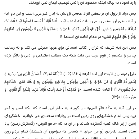
را رد نموده به بهانه اینکه مقصود آن را نمى فهمیم، ایمان نمى آوردند.
پس مراد از نزول آن بر بعضى افراد عجمى نزولش به زبان غیر عربى است و این دو آیه
و آیه بعدى آن معنایى را مى رساند که آیه«وَ لَوْ جَعَلْناهُ قُرْآناً أَعْجَمِیا لَقالُوا لَوْ لا فُصِّلَتْ
آیاتُهُ ءَ أَعْجَمِی وَ عَرَبِی قُلْ هُوَ لِلَّذِینَ آمَنُوا هُدىً وَ شِفاءٌ وَ الَّذِینَ لا یؤْمِنُونَ فِی آذانِهِمْ
وَقْرٌ وَ هُوَ عَلَیهِمْ عَمًى» در مقام افاده آن است.[۱۱]
پس این آیه شریفه نه قرآن را کتاب آسمانی برای عربها معرفی می کند و نه رسالت
پیامبر را منحصر در قوم عرب می داند بلکه یک مطلب اجتماعی و ادبی را بازگو کرده
است.
دلیل دوم برای اثبات این ادعا آیه« وَ هَذَا کِتَابٌ أَنزَلْنَاهُ مُبَارَکٌ مُّصَدِّقُ الَّذِى بَینْ یدَیهِ وَ
لِتُنذِرَ أُمَّ الْقُرَى وَ مَنْ حَوْلهَا وَ الَّذِینَ یؤْمِنُونَ بِالاَخِرَهِ یؤْمِنُونَ بِهِ وَ هُمْ عَلىَ صَلَاتهِمْ
یحُافِظُون»َ. [۱۲] اقامه شده است. «وَ کَذلِکَ أَوْحَینا إِلَیکَ قُرْآناً عَرَبِیا لِتُنْذِرَ أُمَّ الْقُرى وَ
مَنْ حَوْلَها.»[۱۳]
در این آیه به مکّه «امّ القرى» مى گویند به خاطر این است که مکه اصل و آغاز
پیدایش تمام خشکیهاى روى زمین است در روایات متعددى مى خوانیم، خشکیهاى
زمین از زیر خانه کعبه گسترده شدند و از آن به نام «دحو الارض» (گسترش زمین) یاد
شده است. بنابراین (و من حولها = کسانى که پیرامون آن هستند) تمام مردم روى