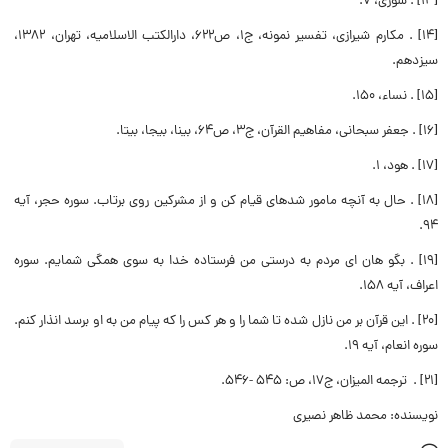
[۱۳] . شوری، ۷.
[۱۴] . مکارم شیرازی، تفسیر نمونه، ج۱، ص۶۲۲، دارالکتب الاسلامیه، تهران، ۱۳۸۲،
سیزدهم.
[۱۵] . نساء، ۱۵۰.
[۱۶] . جعفر سبحانی، مفاهیم القرآن، ج۳، ص۶۴، بینا، بیجا، بیتا.
[۱۷] . هود، ۱.
[۱۸] . حال به آنچه مامور شده‏اى قیام کن و از مشرکین روى برتاب. سوره حجر، آیه
۹۴.
[۱۹] . بگو هان اى مردم به درستى من فرستاده خدا به سوى همگى شمایم. سوره
اعراف، آیه ۱۵۸.
[۲۰] . این قرآن بر من نازل شده تا شما را و هر کس را که پیام من به او برسد انذار کنم.
سوره انعام، آیه ۱۹.
[۲۱] . ترجمه المیزان، ج‏۱۷، ص: ۵۴۵ -۵۴۶.
نویسنده: محمد ظاهر نصیری