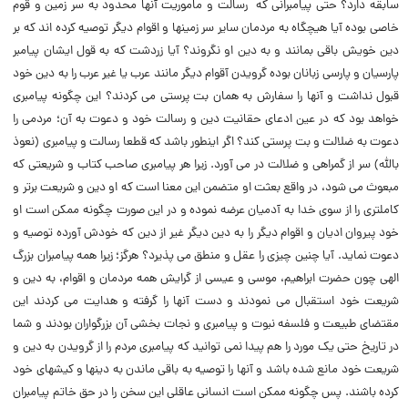
سابقه دارد؟ حتی پیامبرانی که رسالت و ماموریت آنها محدود به سر زمین و قوم
خاصی بوده آیا هیچگاه به مردمان سایر سر زمینها و اقوام دیگر توصیه کرده اند که بر
دین خویش باقی بمانند و به دین او نگروند؟ آیا زردشت که به قول ایشان پیامبر
پارسیان و پارسی زبانان بوده گرویدن آقوام دیگر مانند عرب یا غیر عرب را به دین خود
قبول نداشت و آنها را سفارش به همان بت پرستی می کردند؟ این چگونه پیامبری
خواهد بود که در عین ادعای حقانیت دین و رسالت خود و دعوت به آن؛ مردمی را
دعوت به ضلالت و بت پرستی کند؟ اگر اینطور باشد که قطعا رسالت و پیامبری (نعوذ
بالله) سر از گمراهی و ضلالت در می آورد. زیرا هر پیامبری صاحب کتاب و شریعتی که
مبعوث می شود، در واقع بعثت او متضمن این معنا است که او دین و شریعت برتر و
کاملتری را از سوی خدا به آدمیان عرضه نموده و در این صورت چگونه ممکن است او
خود پیروان ادیان و اقوام دیگر را به دین دیگر غیر از دین که خودش آورده توصیه و
دعوت نماید. آیا چنین چیزی را عقل و منطق می پذیرد؟ هرگز؛ زیرا همه پیامبران بزرگ
الهی چون حضرت ابراهیم، موسی و عیسی از گرایش همه مردمان و اقوام، به دین و
شریعت خود استقبال می نمودند و دست آنها را گرفته و هدایت می کردند این
مقتضای طبیعت و فلسفه نبوت و پیامبری و نجات بخشی آن بزرگواران بودند و شما
در تاریخ حتی یک مورد را هم پیدا نمی توانید که پیامبری مردم را از گرویدن به دین و
شریعت خود مانع شده باشد و آنها را توصیه به باقی ماندن به دینها و کیشهای خود
کرده باشند. پس چگونه ممکن است انسانی عاقلی این سخن را در حق خاتم پیامبران