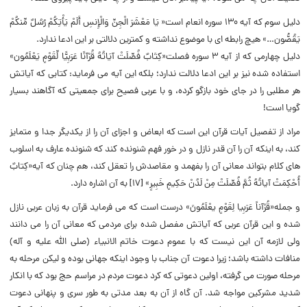
دلیل سوم که آیه ۱۳۰ سوره انعام است« ﻳَﺎ ﻣَﻌْﺸَﺮَ ﺍﻟْﺠِﻦِّ ﻭَﺍﻟْﺈِﻧﺲِ ﺃَﻟَﻢْ ﻳَﺄْﺗِﻜُﻢْ ﺭُﺳُﻞٌ ﻣِّﻨﻜُﻢْ
ﻳَﻘُﺼُّﻮﻥ…» هیچ رابطه ای با موضوع نداشته و کمترین دلالتی بر این ادعا ندارد.
دلیل چهارمی که از آیه ۳ سوره فصلت«ﻛِﺘَﺎﺏٌ ﻓُﺼِّﻠَﺖْ ﺁﻳَﺎﺗُﻪُ ﻗُﺮْﺁﻧًﺎ ﻋَﺮَﺑِﻴًّﺎ ﻟِّﻘَﻮْﻡٍ ﻳَﻌْﻠَﻤُﻮﻥ»
استفاده شده نیز بر این ادعا دلالت ندارد؛ بلکه این آیه می فرماید: کتابى که آیاتش
هر مطلبى را در جاى خود بازگو کرده، و با عربی فصیح براى جمعیتى که آگاهند بسیار
گویا است!
مراد از تفصیل آیات قرآن این است که ابعاض و اجزاى آن را از یکدیگر جدا و متمایز
کند، به اینکه آن را آن قدر نازل و در خور فهم شنونده کند که شنونده عارف به اسلوب
هاى کلام بتواند معانى آن را بفهمد و مقاصدش را تعقل کند، هم چنان که آیه«کِتابٌ
أُحْکِمَتْ آیاتُهُ ثُمَّ فُصِّلَتْ مِنْ لَدُنْ حَکِیمٍ خَبِیرٍ» [۱۷] به آن اشاره دارد.
و جمله«قُرْآناً عَرَبِیا لِقَوْمٍ یعْلَمُونَ» درست است که می فرماید قرآن به زبان عربی نازل
شده و این قرآن عربی که آیاتش مفصل شده براى مردمى که معانى آن را مى دانند
ولی لازمه آن این نیست که با عموم دعوت خاتم الانبیاء (صلی الله علیه و آله)
منافات داشته باشد؛ زیرا دعوت آن جناب با وجود اینکه جهانى بوده و لیکن مرحله به
مرحله صورت مى گرفته، اولین دعوتى که کرد دعوت مردم در مراسم حج بود که با انکار
شدید مشرکین مواجه شد. آن گاه از آن به بعد مدتى به طور سرى و پنهانى دعوت