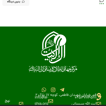
بدون دیدگاه
قم، خیابان شهیدان فاطمی، کوچه 17 پلاک 2
info@al-
02537745111
نهج
آیت الله سیستانی
shia.org