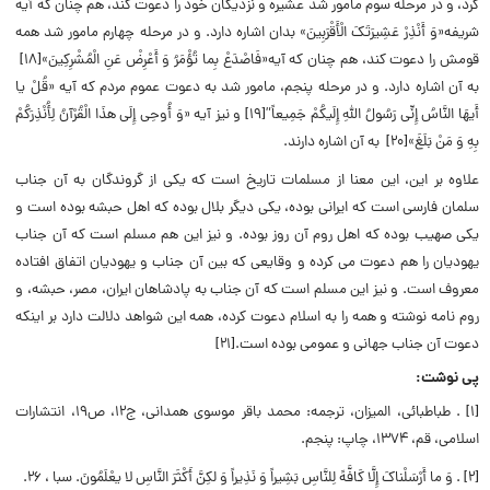
کرد، و در مرحله سوم مامور شد عشیره و نزدیکان خود را دعوت کند، هم چنان که آیه
شریفه«وَ أَنْذِرْ عَشِیرَتَکَ الْأَقْرَبِینَ» بدان اشاره دارد. و در مرحله چهارم مامور شد همه
قومش را دعوت کند، هم چنان که آیه«فَاصْدَعْ بِما تُؤْمَرُ وَ أَعْرِضْ عَنِ الْمُشْرِکِینَ»[۱۸]
به آن اشاره دارد. و در مرحله پنجم، مامور شد به دعوت عموم مردم که آیه «قُلْ یا
أَیهَا النَّاسُ إِنِّی رَسُولُ اللَّهِ إِلَیکُمْ جَمِیعاً”[۱۹] و نیز آیه «وَ أُوحِی إِلَی هذَا الْقُرْآنُ لِأُنْذِرَکُمْ
بِهِ وَ مَنْ بَلَغَ»[۲۰] به آن اشاره دارند.
علاوه بر این، این معنا از مسلمات تاریخ است که یکى از گروندگان به آن جناب
سلمان فارسى است که ایرانى بوده، یکى دیگر بلال بوده که اهل حبشه بوده است و
یکى صهیب بوده که اهل روم آن روز بوده. و نیز این هم مسلم است که آن جناب
یهودیان را هم دعوت مى کرده و وقایعى که بین آن جناب و یهودیان اتفاق افتاده
معروف است. و نیز این مسلم است که آن جناب به پادشاهان ایران، مصر، حبشه، و
روم نامه نوشته و همه را به اسلام دعوت کرده، همه این شواهد دلالت دارد بر اینکه
دعوت آن جناب جهانى و عمومى بوده است.[۲۱]
پی نوشت:
[۱] . طباطبائی، المیزان، ترجمه: محمد باقر موسوی همدانی، ج۱۲، ص۱۹، انتشارات
اسلامی، قم، ۱۳۷۴، چاپ: پنجم.
[۲] . وَ ما أَرْسَلْناکَ إِلَّا کَافَّهً لِلنَّاسِ بَشِیراً وَ نَذِیراً وَ لکِنَّ أَکْثَرَ النَّاسِ لا یعْلَمُونَ. سبا ، ۲۶.