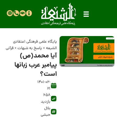
پایگاه علمی فرهنگی اعتقادی
الشیعه
»
پاسخ به شبهات
»
قرآنی
آیا محمد(ص)
پیامبر عرب زبانها
است؟
1401-02-
21
658
بازدید
بلال
حبشی