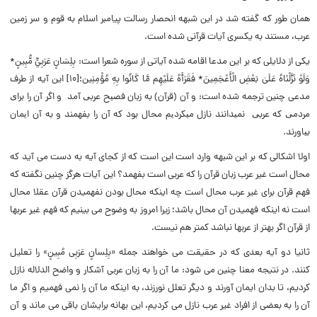
همان طور که گفته شد در این شبهه انحصار رسالت پیامبر اسلام به قوم و سر زمین
عرب، مستند به یکسری آیات قرآنی شده است.
یکی از دلایلی که بر این مدعا اقامه شده آیاتی از سوره شعرا است: ﺑِﻠِﺴَﺎﻥٍ ﻋَﺮَﺑِﻲٍّ ﻣُّﺒِﻴﻦٍ*
ﻭَﻟَﻮْ ﻧَﺰَّﻟْﻨَﺎﻩُ ﻋَﻠَﻰٰ ﺑَﻌْﺾِ ﺍﻟْﺄَﻋْﺠَﻤِﻴﻦَ* ﻓَﻘَﺮَﺃَﻩُ ﻋَﻠَﻴْﻬِﻢ ﻣَّﺎ ﻛَﺎﻧُﻮﺍ ﺑِﻪِ ﻣُﺆْﻣِﻨِﻴﻦ؛[۱۰] این آیه از طرف
مدعی چنین ترجمه شده است: ﻭ ﺁﻥ (ﻗﺮﺁﻥ) ﺑﻪ ﺯﺑﺎﻥ ﻓﺼﯿﺢ ﻋﺮﺑﯽ ﺁﻣﺪ ﻭ ﺍﮔﺮ ﺁﻥ ﺭﺍ ﺑﺮﺍﯼ
ﻣﺮﺩﻣﯽ ﮐﻪ ﻋﺮﺑﯽ ﻧﻤﯿﺪﺍﻧﻨﺪ ﻧﺎﺯﻝ ﻣﯿﮑﺮﺩﯾﻢ ﻣﺤﺎﻝ ﺑﻮﺩ ﮐﻪ ﺁﻥ ﺭﺍ ﺑﻔﻬﻤﻨﺪ ﻭ ﺑﻪ ﺁﻥ ﺍﯾﻤﺎﻥ
ﺑﯿﺎﻭﺭﻧﺪ.
اولا اشکالی که بر این شبهه وارد است این است که از کجای آیه به دست می آید که
محال است غیر عرب زبان قرآن را که عربی است بفهمد؟ این آیات هرگز چنین نگفته که
فهم قرآن برای غیر عرب محال است چه اینکه محال بودن نفهمیدن قرآن عقلا محال
است نه اینکه فهمیدن آن محال باشد؛ زیرا امروز به وضوح می بینیم که فهم غیر عربها
از قرآن اگر بهتر از عربها نباشد کمتر هم نیست.
ثانیا دو آیه بعدی که در حقیقت می خواهند جمله «بِلِسانٍ عَرَبِی مُبِینٍ» را تعلیل
کنند. در نتیجه معنا چنین مى شود: ما آن را به زبان عربى آشکار و واضح الدلاله نازل
کردیم، تا بدان ایمان آورند و دیگر تعلل نورزند، به اینکه ما آن را نمى فهمیم و اگر ما
آن را به بعضى از افراد غیر عرب نازل مى کردیم، این بهانه برایشان باقى مى ماند و آن