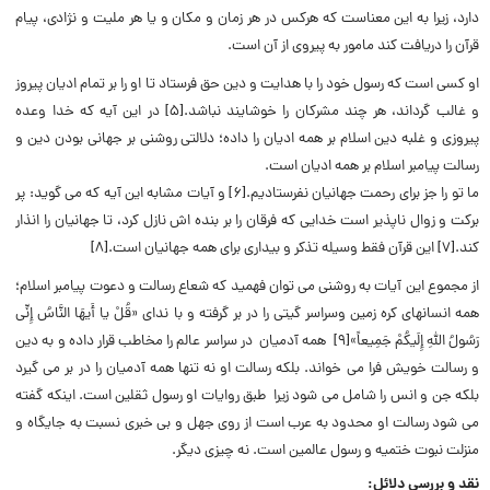
دارد، زیرا به این معناست که هرکس در هر زمان و مکان و یا هر ملیت و نژادی، پیام
قرآن را دریافت کند مامور به پیروی از آن است.
او کسى است که رسول خود را با هدایت و دین حق فرستاد تا او را بر تمام ادیان پیروز
و غالب گرداند، هر چند مشرکان را خوشایند نباشد.[۵] در این آیه که خدا وعده
پیروزی و غلبه دین اسلام بر همه ادیان را داده؛ دلالتی روشنی بر جهانی بودن دین و
رسالت پیامبر اسلام بر همه ادیان است.
ما تو را جز براى رحمت جهانیان نفرستادیم.[۶] و آیات مشابه این آیه که می گوید: پر
برکت و زوال ناپذیر است خدایى که فرقان را بر بنده اش نازل کرد، تا جهانیان را انذار
کند.[۷] این قرآن فقط وسیله تذکر و بیدارى براى همه جهانیان است.[۸]
از مجموع این آیات به روشنی می توان فهمید که شعاع رسالت و دعوت پیامبر اسلام؛
همه انسانهای کره زمین وسراسر گیتی را در بر گرفته و با ندای «قُلْ یا أَیهَا النَّاسُ إِنِّی
رَسُولُ اللَّهِ إِلَیکُمْ جَمِیعاً»[۹] همه آدمیان در سراسر عالم را مخاطب قرار داده و به دین
و رسالت خویش فرا می خواند. بلکه رسالت او نه تنها همه آدمیان را در بر می گیرد
بلکه جن و انس را شامل می شود زیرا طبق روایات او رسول ثقلین است. اینکه گفته
می شود رسالت او محدود به عرب است از روی جهل و بی خبری نسبت به جایگاه و
منزلت نبوت ختمیه و رسول عالمین است. نه چیزی دیگر.
نقد و بررسی دلائل: