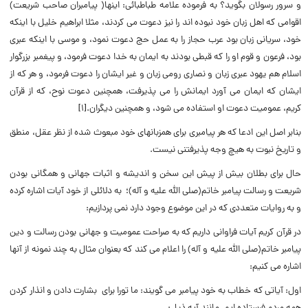
و سرور رسولان بگوید؟ به فرموده علامه طباطبائی: اینها( پیامبران صاحب شریعت)
اقوامى که اهل زبان خود نبوده اند را نیز دعوت مى کردند، مثلا ابراهیم خلیل با اینکه
خود، سریانى زبان بود عرب حجاز را به عمل حج دعوت نمود، و موسى با اینکه عبرى
بود، فرعون و قوم او را که قبطى بودند به ایمان به خدا دعوت فرمود، و پیغمبر بزرگوار
اسلام هم یهود عبرى زبان و نصارى رومى زبان و غیر ایشان را دعوت فرمود، و هر که از
ایشان که ایمان مى آورد ایمانش را مى پذیرفت، همچنین دعوت نوح، که از قرآن
کریم، عمومیت دعوت او استفاده مى شود، و همچنین دیگران.[۱]
بنابر اصل این ادعا که هر پیامبری برای همزبانهای خود مبعوث شده از نظر عقل، منطق
و تاریخ نبوت به هیچ وجه پذیرفتنی نیست.
حال برای بطلان بیش از پیش این سخن و اندیشه و اثبات جهانی و همگانی بودن
شریعت و رسالت پیامبر خاتم(صلی الله علیه و آله)؛ به دلائلی از خود آیات اشاره کرده
و به روایات متعددی که در این موضوع وجود دارد نمی پردازیم:
در قرآن کریم آیات فراوانی داریم که به صراحت عمومیت و جهانی بودن رسالت و دین
پیامبر خاتم(صلی الله علیه و آله) را اعلام می کند که بعنوان مثال به چند نمونه از آنها
اشاره می کنیم:
اول: آیاتی که خطاب به خود پیامبر می گویند: ما تورا برای بشارت دادن و انذار کردن