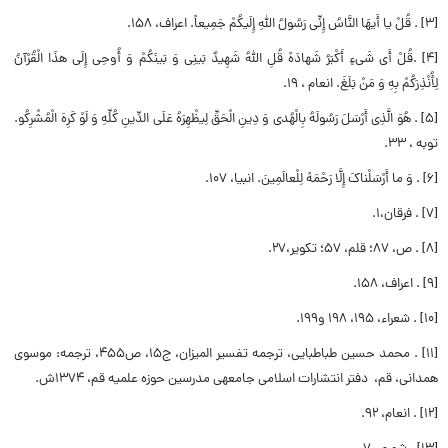
[۳] . قُلْ یا أَیهَا النَّاسُ إِنِّی رَسُولُ اللَّهِ إِلَیکُمْ جَمِیعاً. اعراف، ۱۵۸.
[۴] .قُلْ أَی شَی‏ءٍ أَکْبَرُ شَهادَهً قُلِ اللَّهُ شَهِیدٌ بَینِی وَ بَینَکُمْ وَ أُوحِی إِلَی هذَا الْقُرْآنُ
لِأُنْذِرَکُمْ بِهِ وَ مَنْ بَلَغَ. انعام ، ۱۹.
[۵] . هُوَ الَّذِی أَرْسَلَ رَسُولَهُ بِالْهُدى‏ وَ دِینِ الْحَقِّ لِیظْهِرَهُ عَلَى الدِّینِ کُلِّهِ وَ لَوْ کَرِهَ الْمُشْرِکُو.
توبه ، ۳۳.
[۶] . وَ ما أَرْسَلْناکَ إِلَّا رَحْمَهً لِلْعالَمِینَ. انبیا، ۱۰۷.
[۷] . فرقان،۱.
[۸] . ص، ۸۷؛ قلم، ۵۷؛ تکویر،۲۷.
[۹] . اعراف، ۱۵۸.
[۱۰] . شعراء، ۱۹۵، ۱۹۸ و۱۹۹.
[۱۱] . محمد حسین طباطبایی، ترجمه تفسیر المیزان، ج۱۵، ص۴۵۵، ترجمه: موسوی
همدانی، قم، ‏دفتر انتشارات اسلامى جامعه‏ى مدرسین حوزه علمیه قم‏، ۱۳۷۴ش.
[۱۲] . انعام، ۹۲.