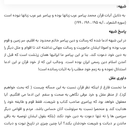
شبهه:
به دلایل آیات قرآن محمد پیامبر عرب زبانها بوده و پیامبر غیر عرب زبانها نبوده است
(ﺳﻮرﻩ ﺍﻟﺸﻌﺮﺍﺀ ، ﺁﯾﻪ ۱۹۵ ، ۱۹۸ ، ۱۹۹)
پاسخ شبهه
در این شبهه ادعا شده که رسالت و دین پیامبر خاتم محدود به اقلیم، سر زمین و قوم
عرب بوده و اصولا ایشان ماموریت و رسالت جهانی نداشته اند تا اقوام و ملل دیگر را
به دین خود دعوت کند. بنا بر این پیامبر ما ایرانیها همان زرتشت است که قبل از
آمدن اسلام دین رسمی ایران بوده است. وجالب این که از خود قرآن بر این ادعا
استدلال نموده و به زعم خود مطلب را به اثبات رسانده است!
داوری عقل
ما نخست فارغ از اینکه نظر قرآن نسبت به این مسأله چیست ( که بحث خواهیم
کرد). از منظر عقل و خرد عرفی نگاهی به صحت و سقم این ادعا می افگنیم. آیا
معقول خواهد بود که پیامبری صاحب کتاب و شریعت، فقط قوم و طایفه خود را
هدایت کند و منحصرا نسبت به سرنوشت آنان حساس باشد. مردم و اقوامی دیگر
سرزمین ها را نه تنها دعوت به دین خود نکند (بلکه بقول ایشان توصیه به باقی
ماندن بر دیانت و شریعت خودشان بکند؟ آیا چنین چیزی در تاریخ نبوت و دیانت