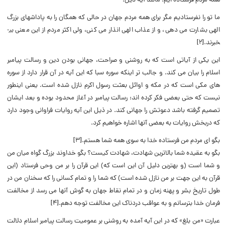
همه مردم فرستاده ایم. مانند آیه ذیل:
ما تو را نفرستادیم مگر براى همه مردم جهان در حالى که همگان را به پاداشهاى بزرگ
الهى بشارت مى دهى، و از عذاب الهى انذار مى کنى، ولى اکثر مردم از این معنى بی­
خبرند.[۲]
این یکی از آیاتی است که به روشنی و صراحت، جهانی بودن دین و رسالت پیامبر
اسلام را بیان می کند. و جالب تر اینکه سوره سبا که این آیه در آن قرار دارد از سوره
های مکی است که در مکه و اوائل بعثت رسول اکرم نازل شده است. یعنی اینطور
نیست که حتی بعضی فکر کرده اند: رسالت پیامبر در آغاز محدود بوده و بعد ایشان
تصمیم گرفته باشد دعوتش را جهانی کند. در ذیل این آیه روایات فراوانی وجود دارد
که دربخش روایات به بعضی آنها اشاره خواهیم کرد.
بگو اى مردم من فرستاده خدا به سوى همه شما هستم.[۳]
بگو به عقیده شما بالاترین شهادت، شهادت کیست؟ بگو خداوند بزرگ گواه میان من
و شما است (و بهترین دلیل آن این است که) این قرآن را بر من وحى فرستاد (این
قرآن به این جهت بر من نازل شده است) که شما را و تمام کسانى را که سخنان من در
طول تاریخ بشر و پهنه زمان و در تمام نقاط جهان به گوش آنها مى رسد از مخالفت
فرمان خدا بترسانم و به عواقب دردناک این مخالفت توجه دهم.[۴]
عبارت «من بلغ» که در این آیه آمده به روشنی بر عمومیت رسالت پیامبر اسلام دلالت