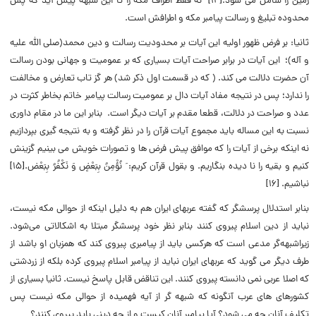
زمین را شامل مى شود.[۱۴] نه فقط اطراف مکه را تا این شبهه پیش آید که پس
محدوده تبلیغ و رسالت پیامبر مکه و اطرافش است.
ثانیا: بر فرض ظهور اولیه این آیات بر محدودیت رسالت و دین محمد(صلی الله علیه
و آله)؛ این آیات در برابر صراحت آیات بسیاری که بر عمومیت و جهانی بودن رسالت
آن حضرت دلالت می کند. ( که در قسمت اول ذکر شد) هر گز تاب تعارض و مخالفت
را ندارد؛ پس در نتیجه مفاد آیات دال بر عمومیت رسالت پیامبر خاتم بخاطر کثرت در
عدد و صراحت در دلالت، قطعا مقدم بر آیات دیگر است. بنابر این ما در مقام داوری
نسبت به این مساله باید مجموع آیات قرآن را در نظر گرفته و به نتیجه گیری بپردازیم
نه اینکه برخی از آیات را که موافق پیش فرض ها و تصورات خویش می بینیم گزینش
کنیم و بقیه را نا دیده بنگاریم. و بقول قرآن کریم: َ نُؤْمِنُ بِبَعْضٍ وَ نَکْفُرُ بِبَعْض.[۱۵]
نباشیم. [۱۶]
بنابر استدلال پرسشگر که گفته عربهای ایران هم به دلیل اینکه از حوالی مکه نیست،
نباید از دین اسلام پیروی کنند بنابر نظر خود پرسشگر مبتلا به اشکالاتی می‌شود.
زیراشبهه‌گر مدعی است که هرکسی باید از پیامبری پیروی کند که همزبان او باشد از
طرف دیگر می گوید که عربهای ایران نباید از پیامبر اسلام پیروی کرده بلکه از زردشتی
که اصلا عربی نمی دانسته پیروی کنند. این تناقض قابل پاسخ نیست. ثانیا بسیاری از
کشورهای های عرب آنگونه که شبهه گر از آیه فهمیده از حوالی مکه نیست پس
تکلیف آنان چه می شود؟ آیا پیامبر آنان کیست و از چه دینی باید پیروی کنند؟